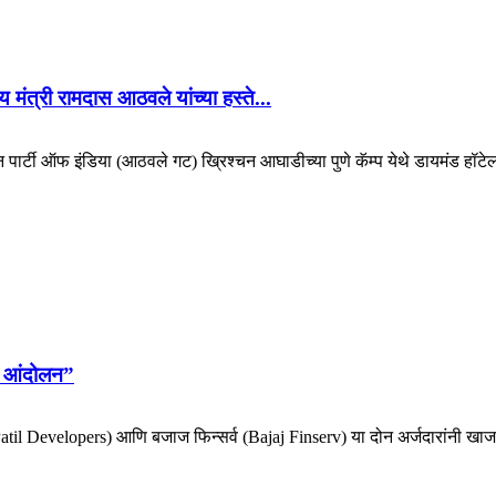
 मंत्री रामदास आठवले यांच्या हस्ते...
िकन पार्टी ऑफ इंडिया (आठवले गट) ख्रिश्चन आघाडीच्या पुणे कॅम्प येथे डायमंड हॉटेल
ोर आंदोलन”
e-Patil Developers) आणि बजाज फिन्सर्व (Bajaj Finserv) या दोन अर्जदारांनी खाजग