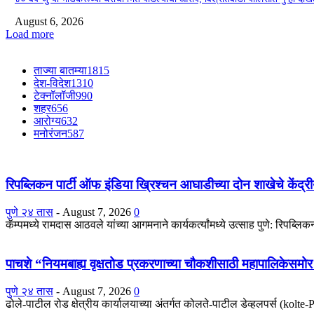
August 6, 2026
Load more
ताज्या बातम्या
1815
देश-विदेश
1310
टेक्नॉलॉजी
990
शहर
656
आरोग्य
632
मनोरंजन
587
रिपब्लिकन पार्टी ऑफ इंडिया ख्रिश्चन आघाडीच्या दोन शाखेचे केंद्रीय
पुणे २४ तास
-
August 7, 2026
0
कॅम्पमध्ये रामदास आठवले यांच्या आगमनाने कार्यकर्त्यांमध्ये उत्साह पुणे: रिपब्ल
पाचशे “नियमबाह्य वृक्षतोड प्रकरणाच्या चौकशीसाठी महापालिकेसम
पुणे २४ तास
-
August 7, 2026
0
ढोले-पाटील रोड क्षेत्रीय कार्यालयाच्या अंतर्गत कोलते-पाटील डेव्हलपर्स (kolt