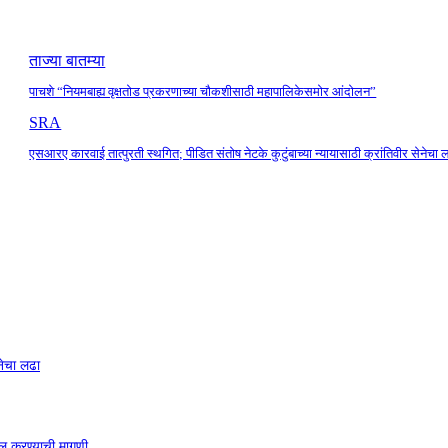
ताज्या बातम्या
पाचशे “नियमबाह्य वृक्षतोड प्रकरणाच्या चौकशीसाठी महापालिकेसमोर आंदोलन”
SRA
एसआरए कारवाई तात्पुरती स्थगित; पीडित संतोष नेटके कुटुंबाच्या न्यायासाठी क्रांतिवीर सेनेचा 
नेचा लढा
ाखल करण्याची मागणी