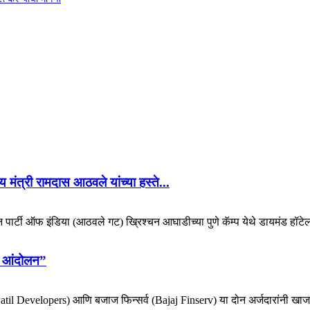
 मंत्री रामदास आठवले यांच्या हस्ते...
िकन पार्टी ऑफ इंडिया (आठवले गट) ख्रिश्चन आघाडीच्या पुणे कॅम्प येथे डायमंड हॉटेल
ोर आंदोलन”
e-Patil Developers) आणि बजाज फिन्सर्व (Bajaj Finserv) या दोन अर्जदारांनी खाजग