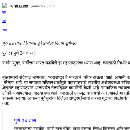
By
पुणे २४ तास
January 26, 2025
Share
प्रजासत्ताक दिनाच्या पूर्वसंध्येला दिल्या शुभेच्छा
पुणे : ( पुणे 24 तास )
सर्वांग सुंदर, सर्वोत्तम भारत घडविणे हा महाराष्ट्राचा ध्यास आहे. त्यासाठी निर्ध
मुख्यमंत्री संदेशात म्हणतात, ‘महाराष्ट्र हे भारताचे ‘पॉवर हाऊस’ आहे. आगामी 
‘मॅग्नेट’ आहे. या सगळ्या शक्तिस्थळांमुळे महाराष्ट्राचे भारतीय अर्थव्यवस्था श
क्षेत्रांत महाराष्ट्राने आतापर्यंत नेत्रदिपक कामगिरी केली आहे. सामाजिक न्य
लौकीक आपल्याला वाढवायचा आहे. त्यासाठी एकजूट करायची आहे.आपले भारतीय प्रजास
संकल्प करूया. आपल्या पुर्वसुरींना दिलेला राष्ट्रप्रेमाचा वारसा पुढच्या पिढीपर
000
पुणे २४ तास
महाराष्ट्राच्या मनातील मराठी न्यूज चॅनेल. खऱ्या बातम्या, निष्पक्ष विश्लेषण आणि जनस