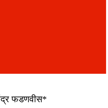
देवेंद्र फडणवीस*