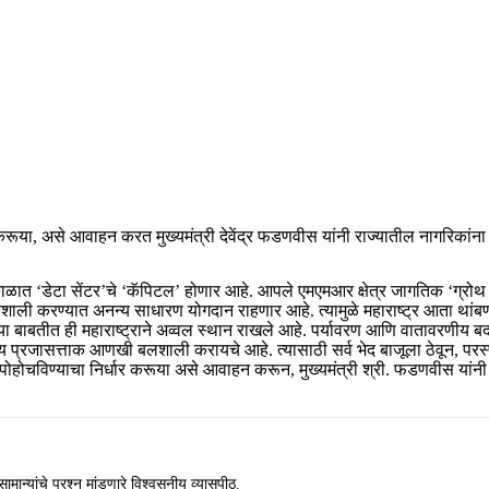
ार करूया, असे आवाहन करत मुख्यमंत्री देवेंद्र फडणवीस यांनी राज्यातील नागरिकांना प्
काळात ‘डेटा सेंटर’चे ‘कॅपिटल’ होणार आहे. आपले एमएमआर क्षेत्र जागतिक ‘ग्रोथ स
क्तिशाली करण्यात अनन्य साधारण योगदान राहणार आहे. त्यामुळे महाराष्ट्र आता थांबण
ायाच्या बाबतीत ही महाराष्ट्राने अव्वल स्थान राखले आहे. पर्यावरण आणि वातावरणी
त्ताक आणखी बलशाली करायचे आहे. त्यासाठी सर्व भेद बाजूला ठेवून, परस्पर स्नेह,
्यंत पोहोचविण्याचा निर्धार करूया असे आवाहन करून, मुख्यमंत्री श्री. फडणवीस यांन
ामान्यांचे प्रश्न मांडणारे विश्वसनीय व्यासपीठ.