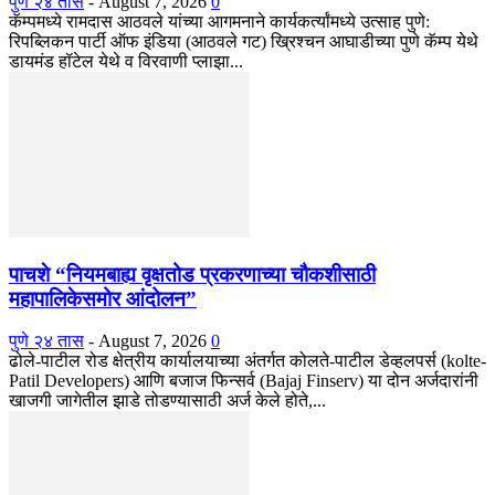
पुणे २४ तास
-
August 7, 2026
0
कॅम्पमध्ये रामदास आठवले यांच्या आगमनाने कार्यकर्त्यांमध्ये उत्साह पुणे:
रिपब्लिकन पार्टी ऑफ इंडिया (आठवले गट) ख्रिश्चन आघाडीच्या पुणे कॅम्प येथे
डायमंड हॉटेल येथे व विरवाणी प्लाझा...
पाचशे “नियमबाह्य वृक्षतोड प्रकरणाच्या चौकशीसाठी
महापालिकेसमोर आंदोलन”
पुणे २४ तास
-
August 7, 2026
0
ढोले-पाटील रोड क्षेत्रीय कार्यालयाच्या अंतर्गत कोलते-पाटील डेव्हलपर्स (kolte-
Patil Developers) आणि बजाज फिन्सर्व (Bajaj Finserv) या दोन अर्जदारांनी
खाजगी जागेतील झाडे तोडण्यासाठी अर्ज केले होते,...