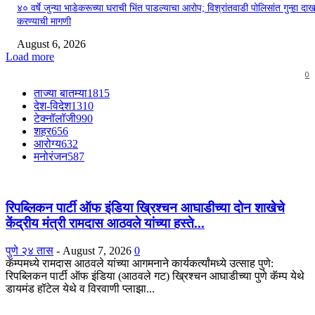
४० वर्षे जुन्या भाडेकरूच्या घराची भिंत पाडल्याचा आरोप; विश्रांतवाडी पोलिसांत गुन्हा द
करण्याची मागणी
August 6, 2026
Load more
0
ताज्या बातम्या
1815
देश-विदेश
1310
टेक्नॉलॉजी
990
शहर
656
आरोग्य
632
मनोरंजन
587
रिपब्लिकन पार्टी ऑफ इंडिया ख्रिश्चन आघाडीच्या दोन शाखेचे
केंद्रीय मंत्री रामदास आठवले यांच्या हस्ते...
पुणे २४ तास
-
August 7, 2026
0
कॅम्पमध्ये रामदास आठवले यांच्या आगमनाने कार्यकर्त्यांमध्ये उत्साह पुणे:
रिपब्लिकन पार्टी ऑफ इंडिया (आठवले गट) ख्रिश्चन आघाडीच्या पुणे कॅम्प येथे
डायमंड हॉटेल येथे व विरवाणी प्लाझा...