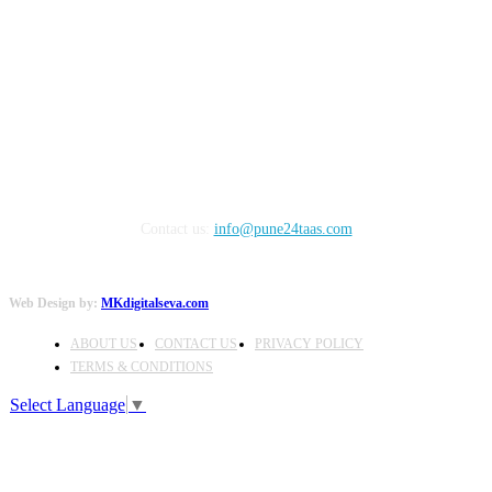
FOLLOW US
Contact us:
info@pune24taas.com
Web Design by:
MKdigitalseva.com
ABOUT US
CONTACT US
PRIVACY POLICY
TERMS & CONDITIONS
Select Language
▼