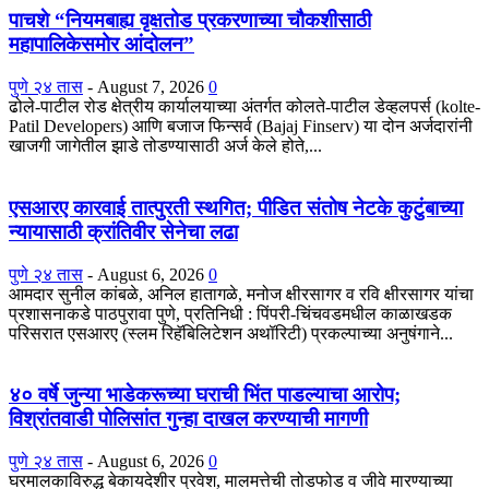
पाचशे “नियमबाह्य वृक्षतोड प्रकरणाच्या चौकशीसाठी
महापालिकेसमोर आंदोलन”
पुणे २४ तास
-
August 7, 2026
0
ढोले-पाटील रोड क्षेत्रीय कार्यालयाच्या अंतर्गत कोलते-पाटील डेव्हलपर्स (kolte-
Patil Developers) आणि बजाज फिन्सर्व (Bajaj Finserv) या दोन अर्जदारांनी
खाजगी जागेतील झाडे तोडण्यासाठी अर्ज केले होते,...
एसआरए कारवाई तात्पुरती स्थगित; पीडित संतोष नेटके कुटुंबाच्या
न्यायासाठी क्रांतिवीर सेनेचा लढा
पुणे २४ तास
-
August 6, 2026
0
आमदार सुनील कांबळे, अनिल हातागळे, मनोज क्षीरसागर व रवि क्षीरसागर यांचा
प्रशासनाकडे पाठपुरावा पुणे, प्रतिनिधी : पिंपरी-चिंचवडमधील काळाखडक
परिसरात एसआरए (स्लम रिहॅबिलिटेशन अथॉरिटी) प्रकल्पाच्या अनुषंगाने...
४० वर्षे जुन्या भाडेकरूच्या घराची भिंत पाडल्याचा आरोप;
विश्रांतवाडी पोलिसांत गुन्हा दाखल करण्याची मागणी
पुणे २४ तास
-
August 6, 2026
0
घरमालकाविरुद्ध बेकायदेशीर प्रवेश, मालमत्तेची तोडफोड व जीवे मारण्याच्या