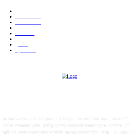
ताज्या बातम्या
1815
देश-विदेश
1310
टेक्नॉलॉजी
990
शहर
656
आरोग्य
632
मनोरंजन
587
पुणे
534
महत्त्वाचे
508
ABOUT US
या संकेतस्थळावर प्रकाशित झालेला सर्व मजकूर, लेख आणि त्याचे हक्क , जबाबदारी''
संबंधित लेखकांकडे आहेत. प्रसिद्ध झालेल्या मजकुराशी संपादक सहमत असतीलच असे
नाही याचे उल्लंघन करणाऱ्यांवर कायदेशीर कारवाई करण्यात येईल. संपर्क :- 8468850771