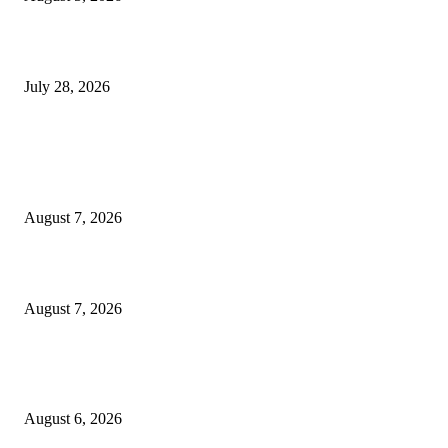
विद्यार्थ्यांवर हल्ला करणाऱ्या केंद्रीय गृहमंत्री अमित शहा यांच्या विरोधात निषेध आंदोलन
July 28, 2026
POPULAR POSTS
रिपब्लिकन पार्टी ऑफ इंडिया ख्रिश्चन आघाडीच्या दोन शाखेचे केंद्रीय मंत्री रामदास आठ
यांच्या हस्ते उद्घाटन
August 7, 2026
पाचशे “नियमबाह्य वृक्षतोड प्रकरणाच्या चौकशीसाठी महापालिकेसमोर आंदोलन”
August 7, 2026
एसआरए कारवाई तात्पुरती स्थगित; पीडित संतोष नेटके कुटुंबाच्या न्यायासाठी क्रांतिवीर से
लढा
August 6, 2026
POPULAR CATEGORY