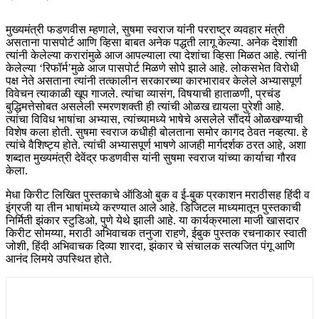
मुख्यमंत्री फडणवीस म्हणाले, सुषमा स्वराज यांनी परराष्ट्र व्यवहार मंत्री
असताना पासपोर्ट आणि व्हिसा बाबत अनेक पद्धती लागू केल्या. अनेक देशांशी
त्यांनी केलेल्या करारांमुळे आज आपल्याला त्या देशांचा व्हिसा मिळत आहे. त्यांनी
केलेल्या ‘रिफॉर्म’मुळे आज पासपोर्ट मिळणे सोपे झाले आहे. लोकसभेत विरोधी
पक्ष नेते असताना त्यांनी तत्कालीन सरकारच्या कारभारावर केलेले अभ्यासपूर्ण
विवेचन त्याकाळी खूप गाजले. त्यांचा व्यासंग, विषयाची हाताळणी, प्रचंड
बुद्धिमत्तेसोबत असलेली स्मरणशक्ती ही त्यांची ओळख द्यायला पुरेशी आहे.
त्यांचा विविध भाषांचा अभ्यास, त्यांच्यामध्ये भाषेचे असलेले सौंदर्य ओळखण्याची
विशेष कला होती. सुषमा स्वराज कधीही बोलताना समोर कागद ठेवत नव्हत्या. हे
त्यांचे वैशिष्ट्य होते. त्यांची अभ्यासपूर्ण भाषणे आजही मार्गदर्शक ठरत आहे, अशा
शब्दात मुख्यमंत्री देवेंद्र फडणवीस यांनी सुषमा स्वराज यांच्या कार्याचा गौरव
केला.
मेधा किरीट लिखित पुस्तकाचे ऑडिओ बुक व ई-बुक प्रकाशन मराठीसह हिंदी व
इंग्रजी या तीन भाषांमध्ये करण्यात आले आहे. डिजिटल माध्यमातून पुस्तकाची
निर्मिती झंकार स्टुडिओ, पुणे येथे झाली आहे. या कार्यक्रमाला माजी खासदार
किरीट सोमय्या, मराठी अभिवाचक तनुजा राहणे, ईबुक पुस्तक रचनाकार स्वाती
जोशी, हिंदी अभिवाचक दिव्या शारदा, झंकार चे संचालक सत्यजित पंगू आणि
आनंद लिमये उपस्थित होते.