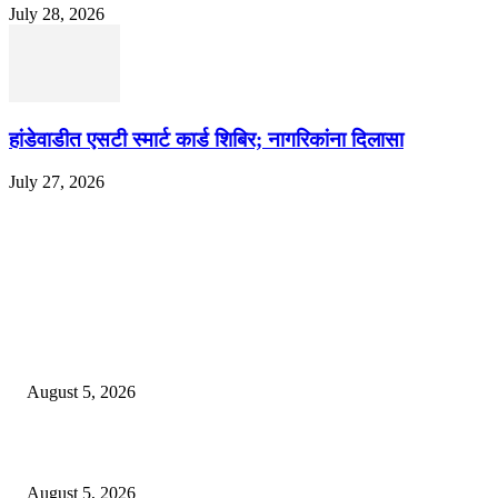
July 28, 2026
हांडेवाडीत एसटी स्मार्ट कार्ड शिबिर; नागरिकांना दिलासा
July 27, 2026
EDITOR PICKS
ज्येष्ठ लेखिका डॉ. प्रज्ञा दया पवार यांच्या अध्यक्षतेखाली पुण्यात होणार ‘लोकशाहीर अण्ण
साठे विचारवेध साहित्य संमेलन
August 5, 2026
सामाजिक प्रश्नांसाठी आंदोलने करा, एकामागे एक राजीनामे मागण्यासाठी नको’
August 5, 2026