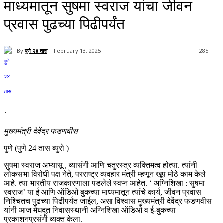
माध्यमातून सुषमा स्वराज यांचा जीवन
प्रवास पुढच्या पिढीपर्यंत
By
पुणे २४ तास
February 13, 2025
285
‘
मुख्यमंत्री देवेंद्र फडणवीस
पुणे (पुणे 24 तास ब्युरो )
सुषमा स्वराज अभ्यासू , व्यासंगी आणि चतुरस्त्र व्यक्तिमत्व होत्या. त्यांनी
लोकसभा विरोधी पक्ष नेते, परराष्ट्र व्यवहार मंत्री म्हणून खूप मोठे काम केले
आहे. त्या भारतीय राजकारणाला पडलेले स्वप्न आहेत. ‘ अग्निशिखा : सुषमा
स्वराज’ या ई आणि ऑडिओ बुकच्या माध्यमातून त्यांचे कार्य, जीवन प्रवास
निश्चितच पुढच्या पिढीपर्यंत जाईल, असा विश्वास मुख्यमंत्री देवेंद्र फडणवीस
यांनी आज मेघदूत निवासस्थानी अग्निशिखा ऑडिओ व ई-बुकच्या
प्रकाशनप्रसंगी व्यक्त केला.