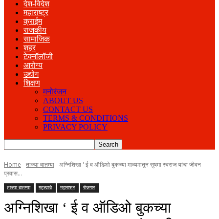
देश-विदेश
महाराष्ट्र
क्राईम
राजकीय
सामाजिक
शहर
टेक्नॉलॉजी
आरोग्य
उद्योग
शिक्षण
मनोरंजन
ABOUT US
CONTACT US
TERMS & CONDITIONS
PRIVACY POLICY
Home
ताज्या बातम्या
अग्निशिखा ' ई व ऑडिओ बुकच्या माध्यमातून सुषमा स्वराज यांचा जीवन
प्रवास...
ताज्या बातम्या
महत्त्वाचे
महाराष्ट्र
रोजगार
अग्निशिखा ‘ ई व ऑडिओ बुकच्या