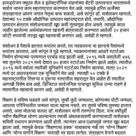
हायड्रोजन फ्युएल सेल व इलेक्ट्रॉनिक वाहनांच्या बॅटरी उत्पादनात भारतामध्ये
सर्वात जास्त काम महाराष्ट्रात करण्यात येत आहे. त्यामुळे हरित ऊर्जेच्या
तंत्रज्ञानात आपण जगात नेतृत्व करू शकतो, असे सांगून डॉ. माशेलकर म्हणाले,
देशाच्या १५ टक्के औद्योगिक उत्पादन महाराष्ट्रात होते. तथापि, औद्योगिक
उत्पादन क्षेत्रात संशोधनासाठी खूप कमी गुंतवणूक होत असते. त्यामुळे काल
जाहीर झालेल्या अर्थसंकल्पात खासगी क्षेत्रासाठी करण्यात आलेली २० हजार
कोटी रुपयांची तरतूद खूप महत्त्वाची करणार आहे, असेही ते म्हणाले.
संशोधन हे पैशाचे ज्ञानात रूपांतर करते, तर नवकल्पना या ज्ञानाचे पैशांमध्ये
रूपांतर करतात, असे सांगून ते पुढे म्हणाले, नवकल्पनांच्या आधारे स्टार्टअप
निर्माण होण्याच्या प्रमाणात प्रचंड वाढ झाली आहे. २०१६ मध्ये असलेली ४७६
च्या तुलनेत २०२१ मध्ये देशात ७० हजार स्टार्टअप निर्माण झाले आहेत. त्यातील
२०१६ मध्ये वर्षाला त्यापैकी युनिकॉर्न स्टार्टअप निर्माण व्हायचा, मात्र २०२१
मध्ये दर आठवड्याला एक युनिकॉर्न येत आहे. त्यातही ५० टक्के हे
महाराष्ट्रातील तिसऱ्या व दुसऱ्या स्तरातील शहरातून येत आहेत ही त्यातील
आणखी विशेष बाब आहे. डिजिटल सार्वजनिक पायाभूत सुविधा उभ्या राहणे हे
त्यामागील महत्वाचे कारण आहे, असेही ते म्हणाले.
शिक्षण हे भविष्य घडवते असे सांगून, तुम्ही कुठे जन्मलात, कोणाच्या पोटी जन्मला,
आपल्या परिस्थितीत जन्मला याला महत्त्व नसते, तर तुमचे भविष्य तुमच्या हातात
असते, असा मोलाचा सल्ला डॉ. माशेलकर यांनी तरुणांना दिला. पाच वर्षांपूर्वी
नवीन शैक्षणिक धोरण आल्यानंतर त्याची अंमलबजावणी करण्यासाठी माशेलकर
समिती स्थापन करण्यात आली होती. त्यानंतर आज एआयमुळे जगात खूप बदल
झाला आहे. त्यामुळे केवळ ‘शिक्षणाचा हक्क’ याबाबतच नव्हे तर ‘योग्य शिक्षण’
आणि ‘योग्य मार्गाने शिक्षण’ यावरही भर द्यावा लागेल. तंत्रज्ञान वेगाने बदलत