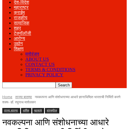
देश-विदेश
महाराष्ट्र
क्राईम
राजकीय
सामाजिक
शहर
टेक्नॉलॉजी
आरोग्य
उद्योग
शिक्षण
मनोरंजन
ABOUT US
CONTACT US
TERMS & CONDITIONS
PRIVACY POLICY
Home
ताज्या बातम्या
नवकल्पना आणि संशोधनाच्या आधारे ज्ञानाधिष्ठित भारताची निर्मिती करणे
शक्य- डॉ. रघुनाथ माशेलकर
ताज्या बातम्या
धार्मिक
महत्त्वाचे
सांस्कृतिक
नवकल्पना आणि संशोधनाच्या आधारे