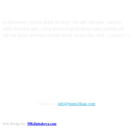
ABOUT US
या संकेतस्थळावर प्रकाशित झालेला सर्व मजकूर, लेख आणि त्याचे हक्क , जबाबदारी''
संबंधित लेखकांकडे आहेत. प्रसिद्ध झालेल्या मजकुराशी संपादक सहमत असतीलच असे
नाही याचे उल्लंघन करणाऱ्यांवर कायदेशीर कारवाई करण्यात येईल. संपर्क :- 8468850771
FOLLOW US
Contact us:
info@pune24taas.com
Web Design by:
MKdigitalseva.com