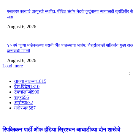
एसआरए कारवाई तात्पुरती स्थगित; पीडित संतोष नेटके कुटुंबाच्या न्यायासाठी क्रांतिवीर से
लढा
August 6, 2026
४० वर्षे जुन्या भाडेकरूच्या घराची भिंत पाडल्याचा आरोप; विश्रांतवाडी पोलिसांत गुन्हा द
करण्याची मागणी
August 6, 2026
Load more
0
ताज्या बातम्या
1815
देश-विदेश
1310
टेक्नॉलॉजी
990
शहर
656
आरोग्य
632
मनोरंजन
587
रिपब्लिकन पार्टी ऑफ इंडिया ख्रिश्चन आघाडीच्या दोन शाखेचे