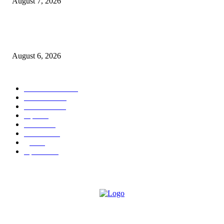
August 7, 2026
एसआरए कारवाई तात्पुरती स्थगित; पीडित संतोष नेटके कुटुंबाच्या न्यायासाठी क्रांतिवीर से
लढा
August 6, 2026
POPULAR CATEGORY
ताज्या बातम्या
1815
देश-विदेश
1310
टेक्नॉलॉजी
990
शहर
656
आरोग्य
632
मनोरंजन
587
पुणे
534
महत्त्वाचे
508