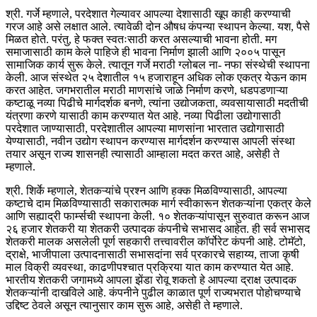
श्री. गर्जे म्हणाले, परदेशात गेल्यावर आपल्या देशासाठी खूप काही करण्याची
गरज आहे असे लक्षात आले. त्यावेळी दोन औषध कंपन्या स्थापन केल्या. यश, पैसे
मिळत होते. परंतु, हे फक्त स्वतःसाठी करत असल्याची भावना होती. मग
समाजासाठी काम केले पाहिजे ही भावना निर्माण झाली आणि २००५ पासून
सामाजिक कार्य सुरू केले. त्यातून गर्जे मराठी ग्लोबल ना- नफा संस्थेची स्थापना
केली. आज संस्थेत २५ देशातील १५ हजाराहून अधिक लोक एकत्र येऊन काम
करत आहेत. जगभरातील मराठी माणसांचे जाळे निर्माण करणे, धडपडणाऱ्या
कष्टाळू नव्या पिढीचे मार्गदर्शक बनणे, त्यांना उद्योजकता, व्यवसायासाठी मदतीची
यंत्रणा करणे यासाठी काम करण्यात येत आहे. नव्या पिढीला उद्योगासाठी
परदेशात जाण्यासाठी, परदेशातील आपल्या माणसांना भारतात उद्योगासाठी
येण्यासाठी, नवीन उद्योग स्थापन करण्यास मार्गदर्शन करण्यास आपली संस्था
तयार असून राज्य शासनही त्यासाठी आम्हाला मदत करत आहे, असेही ते
म्हणाले.
श्री. शिर्के म्हणाले, शेतकऱ्यांचे प्रश्न आणि हक्क मिळविण्यासाठी, आपल्या
कष्टाचे दाम मिळविण्यासाठी सकारात्मक मार्ग स्वीकारून शेतकऱ्यांना एकत्र केले
आणि सह्याद्री फार्म्सची स्थापना केली. १० शेतकऱ्यांपासून सुरुवात करून आज
२६ हजार शेतकरी या शेतकरी उत्पादक कंपनीचे सभासद आहेत. ही सर्व सभासद
शेतकरी मालक असलेली पूर्ण सहकारी तत्त्वावरील कॉर्पोरेट कंपनी आहे. टोमॅटो,
द्राक्षे, भाजीपाला उत्पादनासाठी सभासदांना सर्व प्रकारचे सहाय्य, ताजा कृषी
माल विक्री व्यवस्था, काढणीपश्चात प्रक्रिया यात काम करण्यात येत आहे.
भारतीय शेतकरी जगामध्ये आपला झेंडा रोवू शकतो हे आपल्या द्राक्ष उत्पादक
शेतकऱ्यांनी दाखविले आहे. कंपनीने पुढील काळात पूर्ण राज्यभरात पोहोचण्याचे
उद्दिष्ट ठेवले असून त्यानुसार काम सुरू आहे, असेही ते म्हणाले.