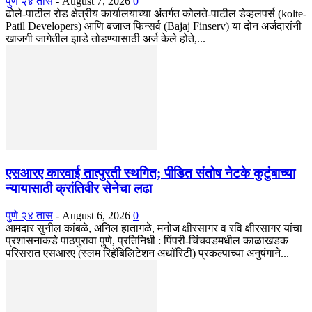
पुणे २४ तास
-
August 7, 2026
0
ढोले-पाटील रोड क्षेत्रीय कार्यालयाच्या अंतर्गत कोलते-पाटील डेव्हलपर्स (kolte-
Patil Developers) आणि बजाज फिन्सर्व (Bajaj Finserv) या दोन अर्जदारांनी
खाजगी जागेतील झाडे तोडण्यासाठी अर्ज केले होते,...
एसआरए कारवाई तात्पुरती स्थगित; पीडित संतोष नेटके कुटुंबाच्या
न्यायासाठी क्रांतिवीर सेनेचा लढा
पुणे २४ तास
-
August 6, 2026
0
आमदार सुनील कांबळे, अनिल हातागळे, मनोज क्षीरसागर व रवि क्षीरसागर यांचा
प्रशासनाकडे पाठपुरावा पुणे, प्रतिनिधी : पिंपरी-चिंचवडमधील काळाखडक
परिसरात एसआरए (स्लम रिहॅबिलिटेशन अथॉरिटी) प्रकल्पाच्या अनुषंगाने...