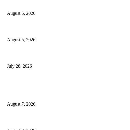
साठे विचारवेध साहित्य संमेलन
August 5, 2026
सामाजिक प्रश्नांसाठी आंदोलने करा, एकामागे एक राजीनामे मागण्यासाठी नको’
August 5, 2026
विद्यार्थ्यांवर हल्ला करणाऱ्या केंद्रीय गृहमंत्री अमित शहा यांच्या विरोधात निषेध आंदोलन
July 28, 2026
POPULAR POSTS
रिपब्लिकन पार्टी ऑफ इंडिया ख्रिश्चन आघाडीच्या दोन शाखेचे केंद्रीय मंत्री रामदास आठ
यांच्या हस्ते उद्घाटन
August 7, 2026
पाचशे “नियमबाह्य वृक्षतोड प्रकरणाच्या चौकशीसाठी महापालिकेसमोर आंदोलन”