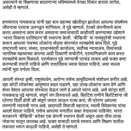
असल्याने या शिक्षणाचा बदलणाऱ्या भविष्यामध्ये वेगळा विचार करावा लागेल,
असेही ते म्हणाले.
हणमंतराव गायकवाड यांनी दहा बाय दहाच्या खोलीतून झालेला आपल्या संघर्षमय
जीवनाचा प्रवास उलगडून सांगितला. ते पुढे म्हणाले, टेल्को कंपनीमध्ये काम
करत असताना काम करत असताना समाजासाठी काहीतरी करण्याच्या उद्देशाने
‘भारत विकास प्रतिष्ठान’ची स्थापना केली. ‘बीव्हिजी’ या नाममुद्रेची स्थापना
करून आपल्या गावच्या लोकांना मोठ्या कंपन्यांत स्वच्छतेचे काम दिले. पुढे
राष्ट्रपती भवन, संसद, प्रधानमंत्री कार्यालय, सर्वोच्च न्यायालय, विमानतळे
जागतिक महत्वाच्या कंपन्या आदी ठिकाणी सचोटीने, प्रामाणिकपणे काम करत
स्वच्छतेचे काम मिळवले. प्रत्येकात पुढे जाण्याची प्रचंड ताकद आहे फक्त कष्ट
करण्याची तयारी पाहिजे आणि रात्रंदिवस ध्यास घेतला पाहिजे, असा सल्ला
त्यांनी युवा वर्गाला दिला.
आपली संस्था कृषी, पशुसंवर्धन, आरोग्य तसेच आयुर्वेदामध्ये संशोधन करीत आहे.
दहा कोटी लोकांच्या आयुष्यात बदल घडवणे, दहा लाख लोकांना काम देणे आणि
शंभर देशात आपल्या संस्थेला घेऊन जाणे हे आपले स्वप्न आहे, असे सांगून श्री.
गायकवाड पुढे म्हणाले, संपूर्ण जग विस्तारले आहे. ब्रिटिश राणीने ब्रिटिशांना जी
प्रेरणा दिली होती की संपूर्ण जगात जाऊन राज्य करा, ती प्रेरणा आपल्या
तरुणांनी घ्यायची गरज आहे. छत्रपती शिवाजी महाराज, स्वामी विवेकानंद यांचा
आदर्श घेतला पाहिजे. तसेच आपल्या मनातील कक्षा रुंदावल्या पाहिजेत. भारत
सरकारने ‘बीव्हिजी’ बरोबर एक कंपनी स्थापन केली असून आता तीस लाख
नोकऱ्या यातून उपलब्ध आहे. फक्त यासाठी घराचे स्वरूप आणि शिक्षण यातील
तफावत भरून काढली पाहिजे, असेही ते म्हणाले.