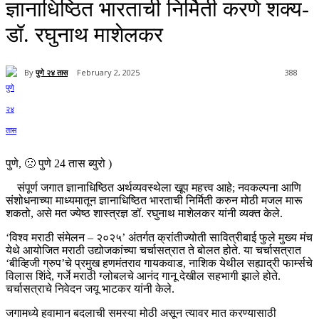
ज्ञानाधिष्ठित भारताची निर्मिती करणे शक्य-
डॉ. रघुनाथ माशेलकर
By
पुणे २४ तास
February 2, 2025
388
पुणे, 🙁 पुणे 24 तास ब्युरो )
संपूर्ण जगात ज्ञानाधिष्ठित अर्थव्यवस्थेला खूप महत्त्व आहे; नवकल्पना आणि
संशोधनाच्या माध्यमातून ज्ञानाधिष्ठित भारताची निर्मिती करुन मोठी मजल मारू
शकतो, असे मत ज्येष्ठ शास्त्रज्ञ डॉ. रघुनाथ माशेलकर यांनी व्यक्त केले.
‘विश्व मराठी संमेलन – २०२५’ अंतर्गत क्रांतीज्योती सावित्रीबाई फुले मुख्य मंच
येथे आयोजित मराठी उद्योजकांच्या चर्चासत्रात ते बोलत होते. या चर्चासत्रात
‘बीव्हिजी ग्रुप’चे प्रमुख हणमंतराव गायकवाड, नाशिक येथील सह्याद्री फार्म्सचे
विलास शिंदे, गर्जे मराठी ग्लोबलचे आनंद गानू देखील सहभागी झाले होते.
चर्चासत्राचे निवेदन जयू भाटकर यांनी केले.
जगामध्ये हवामान बदलाची समस्या मोठी असून त्यावर मात करण्यासाठी