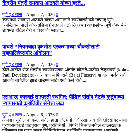
केंद्रीय मंत्री रामदास आठवले यांच्या हस्ते...
पुणे २४ तास
-
August 7, 2026
0
कॅम्पमध्ये रामदास आठवले यांच्या आगमनाने कार्यकर्त्यांमध्ये उत्साह पुणे:
रिपब्लिकन पार्टी ऑफ इंडिया (आठवले गट) ख्रिश्चन आघाडीच्या पुणे कॅम्प येथे
डायमंड हॉटेल येथे व विरवाणी प्लाझा...
पाचशे “नियमबाह्य वृक्षतोड प्रकरणाच्या चौकशीसाठी
महापालिकेसमोर आंदोलन”
पुणे २४ तास
-
August 7, 2026
0
ढोले-पाटील रोड क्षेत्रीय कार्यालयाच्या अंतर्गत कोलते-पाटील डेव्हलपर्स (kolte-
Patil Developers) आणि बजाज फिन्सर्व (Bajaj Finserv) या दोन अर्जदारांनी
खाजगी जागेतील झाडे तोडण्यासाठी अर्ज केले होते,...
एसआरए कारवाई तात्पुरती स्थगित; पीडित संतोष नेटके कुटुंबाच्या
न्यायासाठी क्रांतिवीर सेनेचा लढा
पुणे २४ तास
-
August 6, 2026
0
आमदार सुनील कांबळे, अनिल हातागळे, मनोज क्षीरसागर व रवि क्षीरसागर यांचा
प्रशासनाकडे पाठपुरावा पुणे, प्रतिनिधी : पिंपरी-चिंचवडमधील काळाखडक
परिसरात एसआरए (स्लम रिहॅबिलिटेशन अथॉरिटी) प्रकल्पाच्या अनुषंगाने...