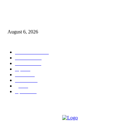
एसआरए कारवाई तात्पुरती स्थगित; पीडित संतोष नेटके कुटुंबाच्या न्यायासाठी क्रांतिवीर से
लढा
August 6, 2026
POPULAR CATEGORY
ताज्या बातम्या
1815
देश-विदेश
1310
टेक्नॉलॉजी
990
शहर
656
आरोग्य
632
मनोरंजन
587
पुणे
534
महत्त्वाचे
508