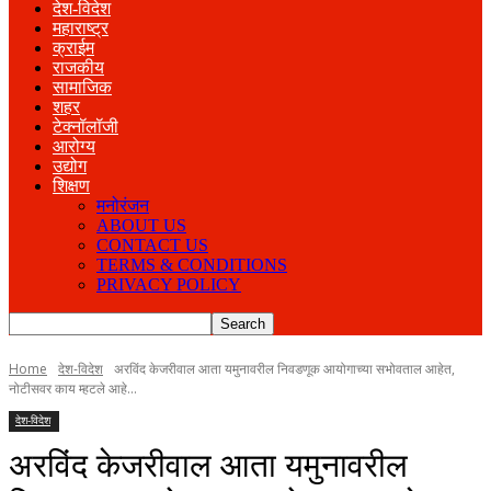
देश-विदेश
महाराष्ट्र
क्राईम
राजकीय
सामाजिक
शहर
टेक्नॉलॉजी
आरोग्य
उद्योग
शिक्षण
मनोरंजन
ABOUT US
CONTACT US
TERMS & CONDITIONS
PRIVACY POLICY
Home
देश-विदेश
अरविंद केजरीवाल आता यमुनावरील निवडणूक आयोगाच्या सभोवताल आहेत,
नोटीसवर काय म्हटले आहे...
देश-विदेश
अरविंद केजरीवाल आता यमुनावरील