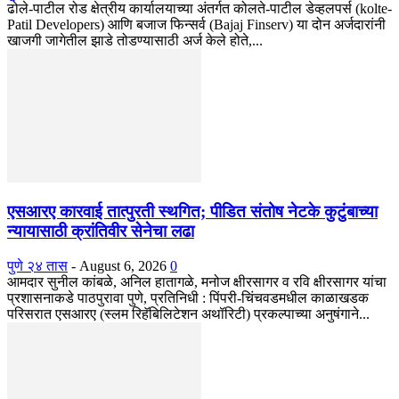
ढोले-पाटील रोड क्षेत्रीय कार्यालयाच्या अंतर्गत कोलते-पाटील डेव्हलपर्स (kolte-
Patil Developers) आणि बजाज फिन्सर्व (Bajaj Finserv) या दोन अर्जदारांनी
खाजगी जागेतील झाडे तोडण्यासाठी अर्ज केले होते,...
एसआरए कारवाई तात्पुरती स्थगित; पीडित संतोष नेटके कुटुंबाच्या
न्यायासाठी क्रांतिवीर सेनेचा लढा
पुणे २४ तास
-
August 6, 2026
0
आमदार सुनील कांबळे, अनिल हातागळे, मनोज क्षीरसागर व रवि क्षीरसागर यांचा
प्रशासनाकडे पाठपुरावा पुणे, प्रतिनिधी : पिंपरी-चिंचवडमधील काळाखडक
परिसरात एसआरए (स्लम रिहॅबिलिटेशन अथॉरिटी) प्रकल्पाच्या अनुषंगाने...