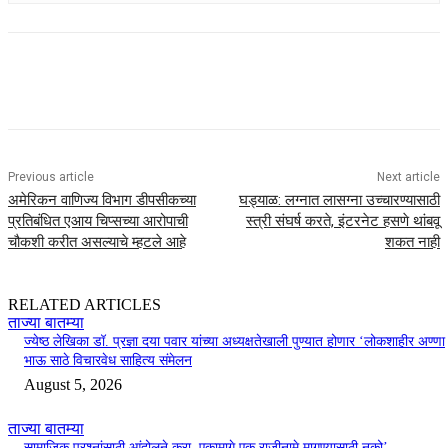
Previous article
Next article
अमेरिकन वाणिज्य विभाग डीपसीकच्या
घड्याळ: लग्नात लासग्ना उच्चारण्यासाठी
प्रतिबंधित एआय चिप्सच्या आरोपाची
स्त्री संघर्ष करते, इंटरनेट हसणे थांबवू
चौकशी करीत असल्याचे म्हटले आहे
शकत नाही
RELATED ARTICLES
ताज्या बातम्या
ज्येष्ठ लेखिका डॉ. प्रज्ञा दया पवार यांच्या अध्यक्षतेखाली पुण्यात होणार ‘लोकशाहीर अण्णा
भाऊ साठे विचारवेध साहित्य संमेलन
August 5, 2026
ताज्या बातम्या
सामाजिक प्रश्नांसाठी आंदोलने करा, एकामागे एक राजीनामे मागण्यासाठी नको’