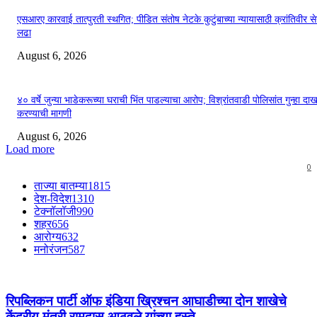
एसआरए कारवाई तात्पुरती स्थगित; पीडित संतोष नेटके कुटुंबाच्या न्यायासाठी क्रांतिवीर से
लढा
August 6, 2026
४० वर्षे जुन्या भाडेकरूच्या घराची भिंत पाडल्याचा आरोप; विश्रांतवाडी पोलिसांत गुन्हा द
करण्याची मागणी
August 6, 2026
Load more
0
ताज्या बातम्या
1815
देश-विदेश
1310
टेक्नॉलॉजी
990
शहर
656
आरोग्य
632
मनोरंजन
587
रिपब्लिकन पार्टी ऑफ इंडिया ख्रिश्चन आघाडीच्या दोन शाखेचे
केंद्रीय मंत्री रामदास आठवले यांच्या हस्ते...