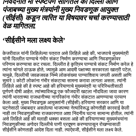
निवेदनात मी स्पष्टपणे सांगितले की दिल्ली आणि
पंजाबच्या मुख्य मंत्र्यांनी मुख्य निवडणूक आयुक्त
(सीईसी) कडून त्वरित या विषयावर चर्चा करण्यासाठी
वेळ मागितला.
‘सीईसीने मला लक्ष्य केले’
केजरीवाल यांनी लिहिलेल्या पत्रात असे लिहिले आहे की, भाजपाचे मुख्यमंत्री
यांनी दिल्लीत पाण्याचे गंभीर संकट निर्माण करण्याचा आणि निवडणुकांवर
परिणाम करण्याचा कट रचला. दिल्लीत हे कृत्रिम पाण्याचे संकट निर्माण करेल हे
त्यांना चांगले ठाऊक होते, ज्यामुळे आम आदमी पक्षाच्या सरकारला खात्री पटेल.
यामुळे, दिल्लीची जवळजवळ निम्मे लोकसंख्या पाण्याशिवाय जगली असती आणि
सुमारे 1 कोटी लोकांना गंभीर संकटाचा सामना करावा लागला असता. त्यांनी
लिहिले आहे की हे स्पष्ट आहे की हरियाणाचे मुख्यमंत्री या परिस्थितीसाठी
पूर्णपणे दोषी आहेत. त्यांच्याविरूद्ध एक फौजदारी खटला नोंदविला जावा कारण
त्यांनी भारताच्या राजधानीच्या नागरिकांना गंभीर संकटात आणण्याचा प्रयत्न
केला आहे. मुख्य निवडणूक आयुक्तांनी (सीईसी) हरियाणा सरकार आणि या
घटनेसाठी जबाबदार असलेल्या भाजपच्या नेत्यांविरूद्ध कोणतीही कारवाई केली
नाही तर निवडणुकीच्या राजकारणात अशा निंदनीय घटना सामान्य होतील. त्यांनी
असे लिहिले आहे की मलाही धक्का बसला आहे की हरियाणाच्या मुख्यमंत्र्यांना
निवडणुकीच्या अगोदर दिल्लीचे पाणी प्रदूषण करण्यापासून रोखण्यासाठी
सीईसीने कोणताही आदेश दिला नाही. त्याऐवजी, सीईसीने मला लक्ष्य केले.