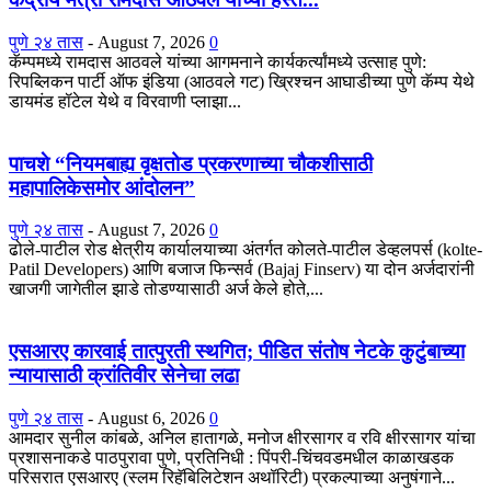
पुणे २४ तास
-
August 7, 2026
0
कॅम्पमध्ये रामदास आठवले यांच्या आगमनाने कार्यकर्त्यांमध्ये उत्साह पुणे:
रिपब्लिकन पार्टी ऑफ इंडिया (आठवले गट) ख्रिश्चन आघाडीच्या पुणे कॅम्प येथे
डायमंड हॉटेल येथे व विरवाणी प्लाझा...
पाचशे “नियमबाह्य वृक्षतोड प्रकरणाच्या चौकशीसाठी
महापालिकेसमोर आंदोलन”
पुणे २४ तास
-
August 7, 2026
0
ढोले-पाटील रोड क्षेत्रीय कार्यालयाच्या अंतर्गत कोलते-पाटील डेव्हलपर्स (kolte-
Patil Developers) आणि बजाज फिन्सर्व (Bajaj Finserv) या दोन अर्जदारांनी
खाजगी जागेतील झाडे तोडण्यासाठी अर्ज केले होते,...
एसआरए कारवाई तात्पुरती स्थगित; पीडित संतोष नेटके कुटुंबाच्या
न्यायासाठी क्रांतिवीर सेनेचा लढा
पुणे २४ तास
-
August 6, 2026
0
आमदार सुनील कांबळे, अनिल हातागळे, मनोज क्षीरसागर व रवि क्षीरसागर यांचा
प्रशासनाकडे पाठपुरावा पुणे, प्रतिनिधी : पिंपरी-चिंचवडमधील काळाखडक
परिसरात एसआरए (स्लम रिहॅबिलिटेशन अथॉरिटी) प्रकल्पाच्या अनुषंगाने...