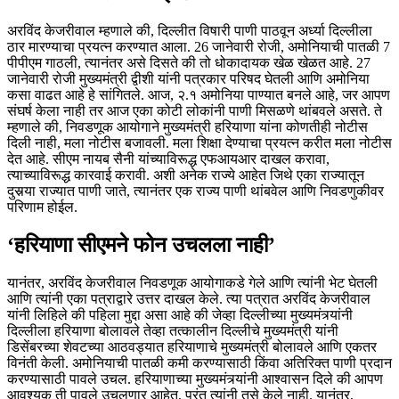
अरविंद केजरीवाल म्हणाले की, दिल्लीत विषारी पाणी पाठवून अर्ध्या दिल्लीला
ठार मारण्याचा प्रयत्न करण्यात आला. 26 जानेवारी रोजी, अमोनियाची पातळी 7
पीपीएम गाठली, त्यानंतर असे दिसते की तो धोकादायक खेळ खेळत आहे. 27
जानेवारी रोजी मुख्यमंत्री द्वीशी यांनी पत्रकार परिषद घेतली आणि अमोनिया
कसा वाढत आहे हे सांगितले. आज, २.१ अमोनिया पाण्यात बनले आहे, जर आपण
संघर्ष केला नाही तर आज एका कोटी लोकांनी पाणी मिसळणे थांबवले असते. ते
म्हणाले की, निवडणूक आयोगाने मुख्यमंत्री हरियाणा यांना कोणतीही नोटीस
दिली नाही, मला नोटीस बजावली. मला शिक्षा देण्याचा प्रयत्न करीत मला नोटीस
देत आहे. सीएम नायब सैनी यांच्याविरूद्ध एफआयआर दाखल करावा,
त्याच्याविरूद्ध कारवाई करावी. अशी अनेक राज्ये आहेत जिथे एका राज्यातून
दुसर्‍या राज्यात पाणी जाते, त्यानंतर एक राज्य पाणी थांबवेल आणि निवडणुकीवर
परिणाम होईल.
‘हरियाणा सीएमने फोन उचलला नाही’
यानंतर, अरविंद केजरीवाल निवडणूक आयोगाकडे गेले आणि त्यांनी भेट घेतली
आणि त्यांनी एका पत्राद्वारे उत्तर दाखल केले. त्या पत्रात अरविंद केजरीवाल
यांनी लिहिले की पहिला मुद्दा असा आहे की जेव्हा दिल्लीच्या मुख्यमंत्र्यांनी
दिल्लीला हरियाणा बोलावले तेव्हा तत्कालीन दिल्लीचे मुख्यमंत्री यांनी
डिसेंबरच्या शेवटच्या आठवड्यात हरियाणाचे मुख्यमंत्री बोलावले आणि एकतर
विनंती केली. अमोनियाची पातळी कमी करण्यासाठी किंवा अतिरिक्त पाणी प्रदान
करण्यासाठी पावले उचल. हरियाणाच्या मुख्यमंत्र्यांनी आश्वासन दिले की आपण
आवश्यक ती पावले उचलणार आहेत, परंतु त्यांनी तसे केले नाही. यानंतर,