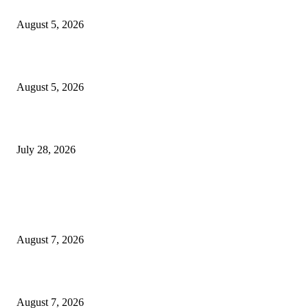
साठे विचारवेध साहित्य संमेलन
August 5, 2026
सामाजिक प्रश्नांसाठी आंदोलने करा, एकामागे एक राजीनामे मागण्यासाठी नको’
August 5, 2026
विद्यार्थ्यांवर हल्ला करणाऱ्या केंद्रीय गृहमंत्री अमित शहा यांच्या विरोधात निषेध आंदोलन
July 28, 2026
POPULAR POSTS
रिपब्लिकन पार्टी ऑफ इंडिया ख्रिश्चन आघाडीच्या दोन शाखेचे केंद्रीय मंत्री रामदास आठ
यांच्या हस्ते उद्घाटन
August 7, 2026
पाचशे “नियमबाह्य वृक्षतोड प्रकरणाच्या चौकशीसाठी महापालिकेसमोर आंदोलन”
August 7, 2026