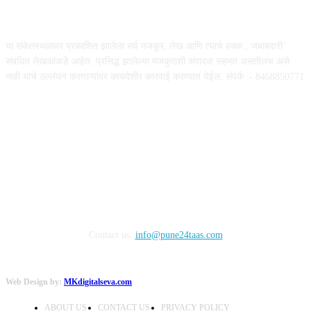
ABOUT US
या संकेतस्थळावर प्रकाशित झालेला सर्व मजकूर, लेख आणि त्याचे हक्क , जबाबदारी''
संबंधित लेखकांकडे आहेत. प्रसिद्ध झालेल्या मजकुराशी संपादक सहमत असतीलच असे
नाही याचे उल्लंघन करणाऱ्यांवर कायदेशीर कारवाई करण्यात येईल. संपर्क :- 8468850771
FOLLOW US
Contact us:
info@pune24taas.com
Web Design by:
MKdigitalseva.com
ABOUT US
CONTACT US
PRIVACY POLICY