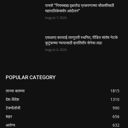
पाचशे “नियमबाह्य वृक्षतोड प्रकरणाच्या चौकशीसाठी
महापालिकेसमोर आंदोलन”
August 7, 2026
एसआरए कारवाई तात्पुरती स्थगित; पीडित संतोष नेटके
कुटुंबाच्या न्यायासाठी क्रांतिवीर सेनेचा लढा
August 6, 2026
POPULAR CATEGORY
ताज्या बातम्या
1815
देश-विदेश
1310
टेक्नॉलॉजी
990
शहर
656
आरोग्य
632