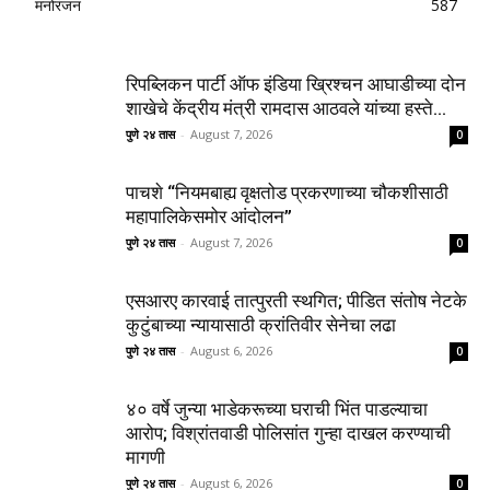
मनोरंजन
587
रिपब्लिकन पार्टी ऑफ इंडिया ख्रिश्चन आघाडीच्या दोन
शाखेचे केंद्रीय मंत्री रामदास आठवले यांच्या हस्ते...
पुणे २४ तास
-
August 7, 2026
0
पाचशे “नियमबाह्य वृक्षतोड प्रकरणाच्या चौकशीसाठी
महापालिकेसमोर आंदोलन”
पुणे २४ तास
-
August 7, 2026
0
एसआरए कारवाई तात्पुरती स्थगित; पीडित संतोष नेटके
कुटुंबाच्या न्यायासाठी क्रांतिवीर सेनेचा लढा
पुणे २४ तास
-
August 6, 2026
0
४० वर्षे जुन्या भाडेकरूच्या घराची भिंत पाडल्याचा
आरोप; विश्रांतवाडी पोलिसांत गुन्हा दाखल करण्याची
मागणी
पुणे २४ तास
-
August 6, 2026
0