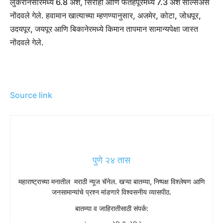
लुंकरानसारमध्ये 6.8 अंश, सिरोही आणि फतेहपूरमध्ये 7.3 अंश सेल्सिअस
नोंदवले गेले. हवामान खात्याच्या म्हणण्यानुसार, अजमेर, कोटा, जोधपूर,
उदयपूर, जयपूर आणि बिकानेरमध्ये किमान तापमान सामान्यपेक्षा जास्त
नोंदवले गेले.
Source link
पुणे २४ तास
महाराष्ट्राच्या मनातील मराठी न्यूज चॅनेल. खऱ्या बातम्या, निष्पक्ष विश्लेषण आणि
जनसामान्यांचे प्रश्न मांडणारे विश्वसनीय व्यासपीठ.
बातम्या व जाहिरातीसाठी संपर्क: