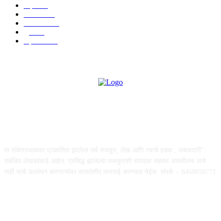
शहर
656
आरोग्य
632
मनोरंजन
587
पुणे
534
महत्त्वाचे
508
ABOUT US
या संकेतस्थळावर प्रकाशित झालेला सर्व मजकूर, लेख आणि त्याचे हक्क , जबाबदारी''
संबंधित लेखकांकडे आहेत. प्रसिद्ध झालेल्या मजकुराशी संपादक सहमत असतीलच असे
नाही याचे उल्लंघन करणाऱ्यांवर कायदेशीर कारवाई करण्यात येईल. संपर्क :- 8468850771
FOLLOW US