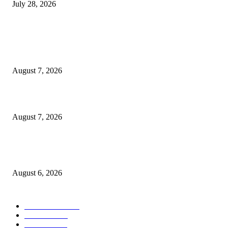
July 28, 2026
POPULAR POSTS
रिपब्लिकन पार्टी ऑफ इंडिया ख्रिश्चन आघाडीच्या दोन शाखेचे केंद्रीय मंत्री रामदास आठ
यांच्या हस्ते उद्घाटन
August 7, 2026
पाचशे “नियमबाह्य वृक्षतोड प्रकरणाच्या चौकशीसाठी महापालिकेसमोर आंदोलन”
August 7, 2026
एसआरए कारवाई तात्पुरती स्थगित; पीडित संतोष नेटके कुटुंबाच्या न्यायासाठी क्रांतिवीर से
लढा
August 6, 2026
POPULAR CATEGORY
ताज्या बातम्या
1815
देश-विदेश
1310
टेक्नॉलॉजी
990