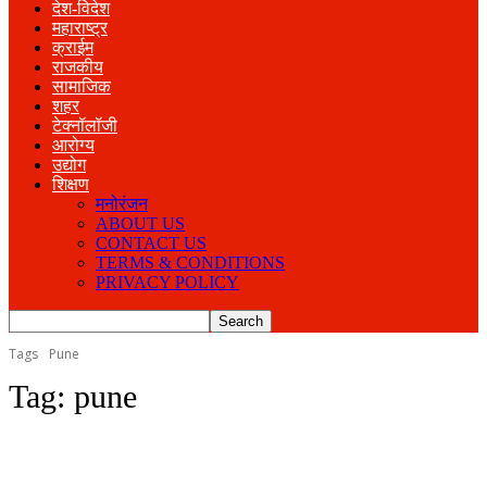
देश-विदेश
महाराष्ट्र
क्राईम
राजकीय
सामाजिक
शहर
टेक्नॉलॉजी
आरोग्य
उद्योग
शिक्षण
मनोरंजन
ABOUT US
CONTACT US
TERMS & CONDITIONS
PRIVACY POLICY
Tags
Pune
Tag:
pune