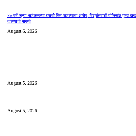
४० वर्षे जुन्या भाडेकरूच्या घराची भिंत पाडल्याचा आरोप; विश्रांतवाडी पोलिसांत गुन्हा द
करण्याची मागणी
August 6, 2026
EDITOR PICKS
ज्येष्ठ लेखिका डॉ. प्रज्ञा दया पवार यांच्या अध्यक्षतेखाली पुण्यात होणार ‘लोकशाहीर अण्ण
साठे विचारवेध साहित्य संमेलन
August 5, 2026
सामाजिक प्रश्नांसाठी आंदोलने करा, एकामागे एक राजीनामे मागण्यासाठी नको’
August 5, 2026
विद्यार्थ्यांवर हल्ला करणाऱ्या केंद्रीय गृहमंत्री अमित शहा यांच्या विरोधात निषेध आंदोलन