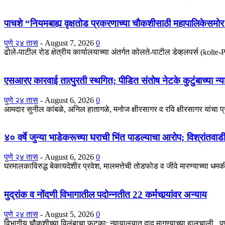
पाचशे “नियमबाह्य वृक्षतोड प्रकरणाच्या चौकशीसाठी महापालिकेसम
पुणे २४ तास
-
August 7, 2026
0
ढोले-पाटील रोड क्षेत्रीय कार्यालयाच्या अंतर्गत कोलते-पाटील डेव्हलपर्स (kolt
एसआरए कारवाई तात्पुरती स्थगित; पीडित संतोष नेटके कुटुंबाच्या न्य
पुणे २४ तास
-
August 6, 2026
0
आमदार सुनील कांबळे, अनिल हातागळे, मनोज क्षीरसागर व रवि क्षीरसागर यांचा 
४० वर्षे जुन्या भाडेकरूच्या घराची भिंत पाडल्याचा आरोप; विश्रांतवा
पुणे २४ तास
-
August 6, 2026
0
घरमालकाविरुद्ध बेकायदेशीर प्रवेश, मालमत्तेची तोडफोड व जीवे मारण्याच्या धमकीच
मुद्रांक व नोंदणी विभागातील पदोन्नतीत 22 कर्मचार्‍यांवर अन्याय
पुणे २४ तास
-
August 5, 2026
0
विभागीय चौकशीच्या विलंबाचा फटका; न्यायालयात दाद मागण्याच्या हालचाली पुणे : 