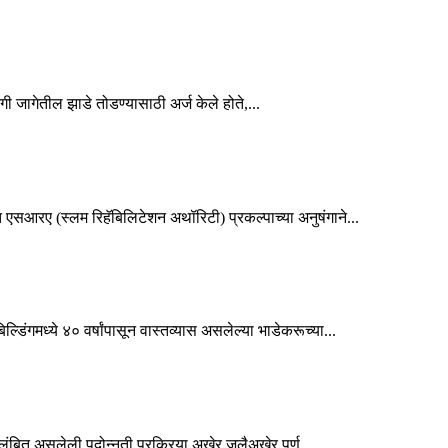
ी जागेतील झाडे तोडण्यासाठी अर्ज केले होते,...
एसआरए (स्लम रिहॅबिलिटेशन अथॉरिटी) प्रकल्पाच्या अनुषंगाने...
डिंगमध्ये ४० वर्षांपासून वास्तव्यास असलेल्या भाडेकरूच्या...
लंबित असलेली पदोन्नती प्रक्रिया अखेर जुलैअखेर पूर्ण...