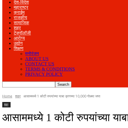
देश-विदेश
महाराष्ट्र
क्राईम
राजकीय
सामाजिक
शहर
टेक्नॉलॉजी
आरोग्य
उद्योग
शिक्षण
मनोरंजन
ABOUT US
CONTACT US
TERMS & CONDITIONS
PRIVACY POLICY
Home
शहर
आसाममध्ये 1 कोटी रुपयांच्या याबा ड्रगच्या 10,000 गोळ्या जप्त
शहर
आसाममध्ये 1 कोटी रुपयांच्या याब