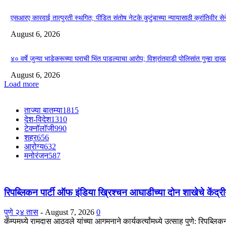
एसआरए कारवाई तात्पुरती स्थगित; पीडित संतोष नेटके कुटुंबाच्या न्यायासाठी क्रांतिवीर से
August 6, 2026
४० वर्षे जुन्या भाडेकरूच्या घराची भिंत पाडल्याचा आरोप; विश्रांतवाडी पोलिसांत गुन्हा द
August 6, 2026
Load more
ताज्या बातम्या
1815
देश-विदेश
1310
टेक्नॉलॉजी
990
शहर
656
आरोग्य
632
मनोरंजन
587
रिपब्लिकन पार्टी ऑफ इंडिया ख्रिश्चन आघाडीच्या दोन शाखेचे केंद्रीय
पुणे २४ तास
-
August 7, 2026
0
कॅम्पमध्ये रामदास आठवले यांच्या आगमनाने कार्यकर्त्यांमध्ये उत्साह पुणे: रिपब्ल