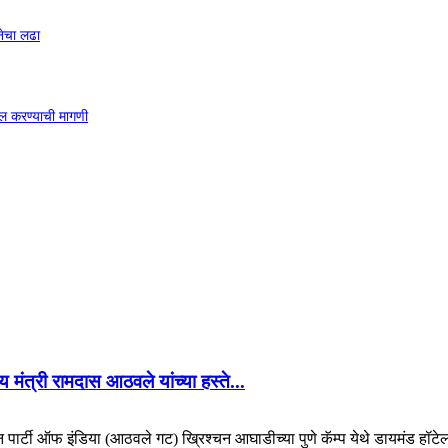
नेचा लढा
ाखल करण्याची मागणी
 मंत्री रामदास आठवले यांच्या हस्ते...
िकन पार्टी ऑफ इंडिया (आठवले गट) ख्रिश्चन आघाडीच्या पुणे कॅम्प येथे डायमंड हॉटेल