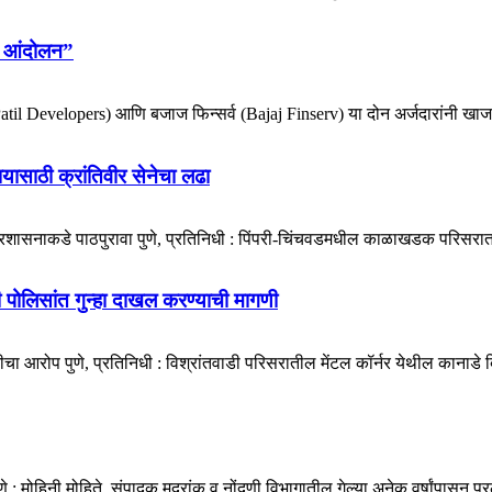
ोर आंदोलन”
e-Patil Developers) आणि बजाज फिन्सर्व (Bajaj Finserv) या दोन अर्जदारांनी खाजग
ायासाठी क्रांतिवीर सेनेचा लढा
प्रशासनाकडे पाठपुरावा पुणे, प्रतिनिधी : पिंपरी-चिंचवडमधील काळाखडक परिसरात 
डी पोलिसांत गुन्हा दाखल करण्याची मागणी
ा आरोप पुणे, प्रतिनिधी : विश्रांतवाडी परिसरातील मेंटल कॉर्नर येथील कानाडे बिल्
मोहिनी मोहिते, संपादक मुद्रांक व नोंदणी विभागातील गेल्या अनेक वर्षांपासून प्र