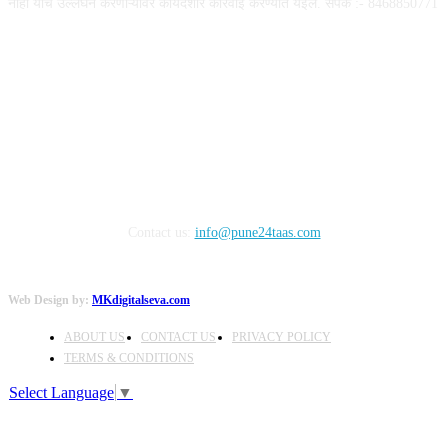
नाही याचे उल्लंघन करणाऱ्यांवर कायदेशीर कारवाई करण्यात येईल. संपर्क :- 8468850771
FOLLOW US
Contact us:
info@pune24taas.com
Web Design by:
MKdigitalseva.com
ABOUT US
CONTACT US
PRIVACY POLICY
TERMS & CONDITIONS
Select Language
▼