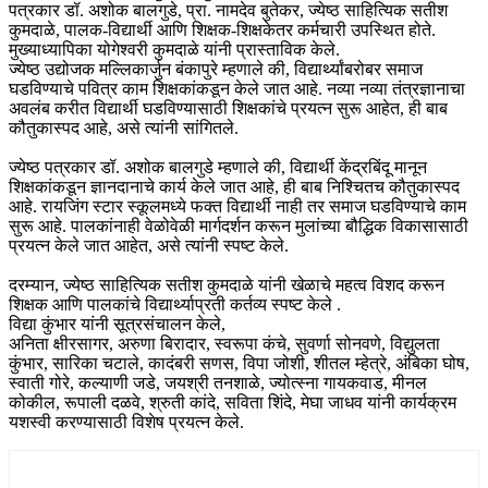
पत्रकार डॉ. अशोक बालगुडे, प्रा. नामदेव बुतेकर, ज्येष्ठ साहित्यिक सतीश
कुमदाळे, पालक-विद्यार्थी आणि शिक्षक-शिक्षकेतर कर्मचारी उपस्थित होते.
मुख्याध्यापिका योगेश्वरी कुमदाळे यांनी प्रास्ताविक केले.
ज्येष्ठ उद्योजक मल्लिकार्जुन बंकापुरे म्हणाले की, विद्यार्थ्यांबरोबर समाज
घडविण्याचे पवित्र काम शिक्षकांकडून केले जात आहे. नव्या नव्या तंत्रज्ञानाचा
अवलंब करीत विद्यार्थी घडविण्यासाठी शिक्षकांचे प्रयत्न सुरू आहेत, ही बाब
कौतुकास्पद आहे, असे त्यांनी सांगितले.
ज्येष्ठ पत्रकार डॉ. अशोक बालगुडे म्हणाले की, विद्यार्थी केंद्रबिंदू मानून
शिक्षकांकडून ज्ञानदानाचे कार्य केले जात आहे, ही बाब निश्चितच कौतुकास्पद
आहे. रायजिंग स्टार स्कूलमध्ये फक्त विद्यार्थी नाही तर समाज घडविण्याचे काम
सुरू आहे. पालकांनाही वेळोवेळी मार्गदर्शन करून मुलांच्या बौद्धिक विकासासाठी
प्रयत्न केले जात आहेत, असे त्यांनी स्पष्ट केले.
दरम्यान, ज्येष्ठ साहित्यिक सतीश कुमदाळे यांनी खेळाचे महत्व विशद करून
शिक्षक आणि पालकांचे विद्यार्थ्याप्रती कर्तव्य स्पष्ट केले .
विद्या कुंभार यांनी सूत्रसंचालन केले,
अनिता क्षीरसागर, अरुणा बिरादार, स्वरूपा कंचे, सुवर्णा सोनवणे, विद्युलता
कुंभार, सारिका चटाले, कादंबरी सणस, विपा जोशी, शीतल म्हेत्रे, अंबिका घोष,
स्वाती गोरे, कल्याणी जडे, जयश्री तनशाळे, ज्योत्स्ना गायकवाड, मीनल
कोकील, रूपाली दळवे, श्रुती कांदे, सविता शिंदे, मेघा जाधव यांनी कार्यक्रम
यशस्वी करण्यासाठी विशेष प्रयत्न केले.