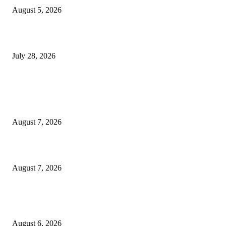
August 5, 2026
विद्यार्थ्यांवर हल्ला करणाऱ्या केंद्रीय गृहमंत्री अमित शहा यांच्या विरोधात निषेध आंदोलन
July 28, 2026
POPULAR POSTS
रिपब्लिकन पार्टी ऑफ इंडिया ख्रिश्चन आघाडीच्या दोन शाखेचे केंद्रीय मंत्री रामदास आठ
यांच्या हस्ते उद्घाटन
August 7, 2026
पाचशे “नियमबाह्य वृक्षतोड प्रकरणाच्या चौकशीसाठी महापालिकेसमोर आंदोलन”
August 7, 2026
एसआरए कारवाई तात्पुरती स्थगित; पीडित संतोष नेटके कुटुंबाच्या न्यायासाठी क्रांतिवीर से
लढा
August 6, 2026