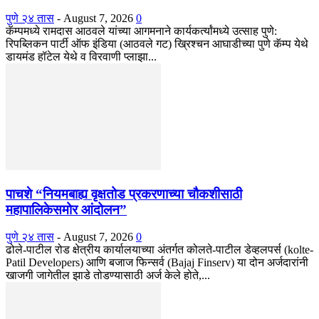
पुणे २४ तास
-
August 7, 2026
0
कॅम्पमध्ये रामदास आठवले यांच्या आगमनाने कार्यकर्त्यांमध्ये उत्साह पुणे:
रिपब्लिकन पार्टी ऑफ इंडिया (आठवले गट) ख्रिश्चन आघाडीच्या पुणे कॅम्प येथे
डायमंड हॉटेल येथे व विरवाणी प्लाझा...
पाचशे “नियमबाह्य वृक्षतोड प्रकरणाच्या चौकशीसाठी
महापालिकेसमोर आंदोलन”
पुणे २४ तास
-
August 7, 2026
0
ढोले-पाटील रोड क्षेत्रीय कार्यालयाच्या अंतर्गत कोलते-पाटील डेव्हलपर्स (kolte-
Patil Developers) आणि बजाज फिन्सर्व (Bajaj Finserv) या दोन अर्जदारांनी
खाजगी जागेतील झाडे तोडण्यासाठी अर्ज केले होते,...