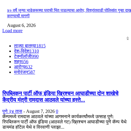
४० वर्षे जुन्या भाडेकरूच्या घराची भिंत पाडल्याचा आरोप; विश्रांतवाडी पोलिसांत गुन्हा द
करण्याची मागणी
August 6, 2026
Load more
0
ताज्या बातम्या
1815
देश-विदेश
1310
टेक्नॉलॉजी
990
शहर
656
आरोग्य
632
मनोरंजन
587
रिपब्लिकन पार्टी ऑफ इंडिया ख्रिश्चन आघाडीच्या दोन शाखेचे
केंद्रीय मंत्री रामदास आठवले यांच्या हस्ते...
पुणे २४ तास
-
August 7, 2026
0
कॅम्पमध्ये रामदास आठवले यांच्या आगमनाने कार्यकर्त्यांमध्ये उत्साह पुणे:
रिपब्लिकन पार्टी ऑफ इंडिया (आठवले गट) ख्रिश्चन आघाडीच्या पुणे कॅम्प येथे
डायमंड हॉटेल येथे व विरवाणी प्लाझा...