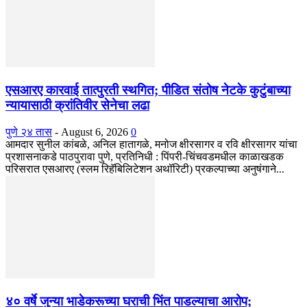
एसआरए कारवाई तात्पुरती स्थगित; पीडित संतोष नेटके कुटुंबाच्या
न्यायासाठी क्रांतिवीर सेनेचा लढा
पुणे २४ तास
-
August 6, 2026
0
आमदार सुनील कांबळे, अनिल हातागळे, मनोज क्षीरसागर व रवि क्षीरसागर यांचा
प्रशासनाकडे पाठपुरावा पुणे, प्रतिनिधी : पिंपरी-चिंचवडमधील काळाखडक
परिसरात एसआरए (स्लम रिहॅबिलिटेशन अथॉरिटी) प्रकल्पाच्या अनुषंगाने...
४० वर्षे जुन्या भाडेकरूच्या घराची भिंत पाडल्याचा आरोप;