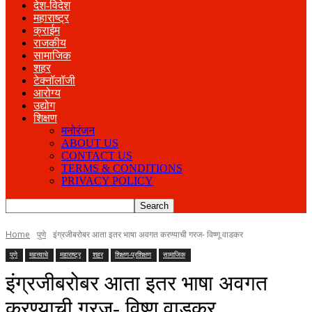
देश-विदेश
महाराष्ट्र
क्राईम
राजकीय
सामाजिक
शहर
टेक्नॉलॉजी
आरोग्य
उद्योग
शिक्षण
मनोरंजन
ABOUT US
CONTACT US
TERMS & CONDITIONS
PRIVACY POLICY
Home
पुणे
इंग्रजीबरोबर आता इतर भाषा अवगत करण्याची गरज- विष्णू वाडकर
पुणे
महत्त्वाचे
महाराष्ट्र
शहर
शिक्षण-प्रशिक्षण
सामाजिक
इंग्रजीबरोबर आता इतर भाषा अवगत
करण्याची गरज- विष्णू वाडकर