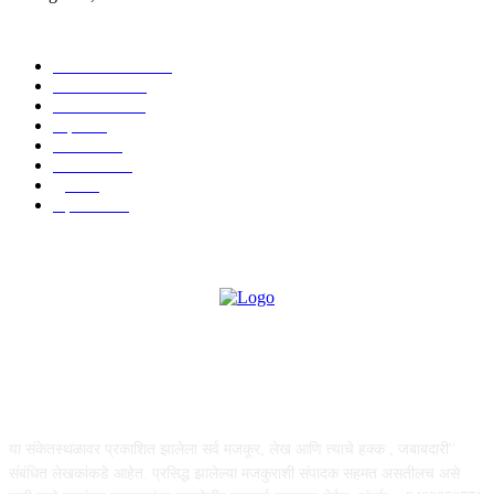
POPULAR CATEGORY
ताज्या बातम्या
1815
देश-विदेश
1310
टेक्नॉलॉजी
990
शहर
656
आरोग्य
632
मनोरंजन
587
पुणे
534
महत्त्वाचे
508
ABOUT US
या संकेतस्थळावर प्रकाशित झालेला सर्व मजकूर, लेख आणि त्याचे हक्क , जबाबदारी''
संबंधित लेखकांकडे आहेत. प्रसिद्ध झालेल्या मजकुराशी संपादक सहमत असतीलच असे