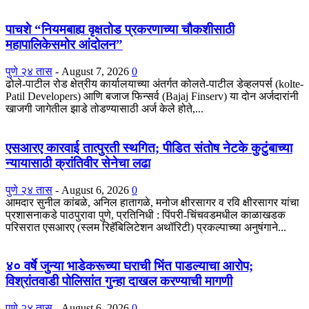
पाचशे “नियमबाह्य वृक्षतोड प्रकरणाच्या चौकशीसाठी
महापालिकेसमोर आंदोलन”
पुणे २४ तास
-
August 7, 2026
0
ढोले-पाटील रोड क्षेत्रीय कार्यालयाच्या अंतर्गत कोलते-पाटील डेव्हलपर्स (kolte-
Patil Developers) आणि बजाज फिन्सर्व (Bajaj Finserv) या दोन अर्जदारांनी
खाजगी जागेतील झाडे तोडण्यासाठी अर्ज केले होते,...
एसआरए कारवाई तात्पुरती स्थगित; पीडित संतोष नेटके कुटुंबाच्या
न्यायासाठी क्रांतिवीर सेनेचा लढा
पुणे २४ तास
-
August 6, 2026
0
आमदार सुनील कांबळे, अनिल हातागळे, मनोज क्षीरसागर व रवि क्षीरसागर यांचा
प्रशासनाकडे पाठपुरावा पुणे, प्रतिनिधी : पिंपरी-चिंचवडमधील काळाखडक
परिसरात एसआरए (स्लम रिहॅबिलिटेशन अथॉरिटी) प्रकल्पाच्या अनुषंगाने...
४० वर्षे जुन्या भाडेकरूच्या घराची भिंत पाडल्याचा आरोप;
विश्रांतवाडी पोलिसांत गुन्हा दाखल करण्याची मागणी
पुणे २४ तास
-
August 6, 2026
0