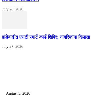
July 28, 2026
हांडेवाडीत एसटी स्मार्ट कार्ड शिबिर; नागरिकांना दिलासा
July 27, 2026
EDITOR PICKS
ज्येष्ठ लेखिका डॉ. प्रज्ञा दया पवार यांच्या अध्यक्षतेखाली पुण्यात होणार ‘लोकशाहीर अण्ण
साठे विचारवेध साहित्य संमेलन
August 5, 2026
सामाजिक प्रश्नांसाठी आंदोलने करा, एकामागे एक राजीनामे मागण्यासाठी नको’