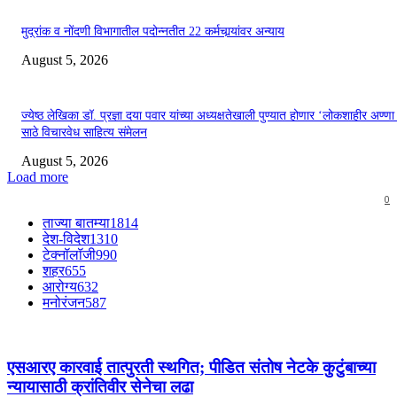
मुद्रांक व नोंदणी विभागातील पदोन्नतीत 22 कर्मचार्‍यांवर अन्याय
August 5, 2026
ज्येष्ठ लेखिका डॉ. प्रज्ञा दया पवार यांच्या अध्यक्षतेखाली पुण्यात होणार ‘लोकशाहीर अण्ण
साठे विचारवेध साहित्य संमेलन
August 5, 2026
Load more
0
ताज्या बातम्या
1814
देश-विदेश
1310
टेक्नॉलॉजी
990
शहर
655
आरोग्य
632
मनोरंजन
587
एसआरए कारवाई तात्पुरती स्थगित; पीडित संतोष नेटके कुटुंबाच्या
न्यायासाठी क्रांतिवीर सेनेचा लढा