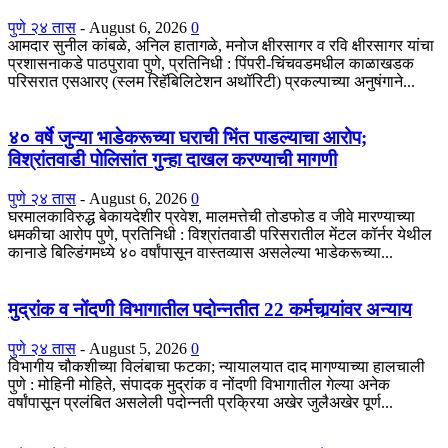
पुणे २४ तास
-
August 6, 2026
0
आमदार सुनील कांबळे, अनिल हातागळे, मनोज क्षीरसागर व रवि क्षीरसागर यांचा
प्रशासनाकडे पाठपुरावा पुणे, प्रतिनिधी : पिंपरी-चिंचवडमधील काळाखडक
परिसरात एसआरए (स्लम रिहॅबिलिटेशन अथॉरिटी) प्रकल्पाच्या अनुषंगाने...
४० वर्षे जुन्या भाडेकरूच्या घराची भिंत पाडल्याचा आरोप;
विश्रांतवाडी पोलिसांत गुन्हा दाखल करण्याची मागणी
पुणे २४ तास
-
August 6, 2026
0
घरमालकाविरुद्ध बेकायदेशीर प्रवेश, मालमत्तेची तोडफोड व जीवे मारण्याच्या
धमकीचा आरोप पुणे, प्रतिनिधी : विश्रांतवाडी परिसरातील मेंटल कॉर्नर येथील
कानाडे बिल्डिंगमध्ये ४० वर्षांपासून वास्तव्यास असलेल्या भाडेकरूच्या...
मुद्रांक व नोंदणी विभागातील पदोन्नतीत 22 कर्मचार्‍यांवर अन्याय
पुणे २४ तास
-
August 5, 2026
0
विभागीय चौकशीच्या विलंबाचा फटका; न्यायालयात दाद मागण्याच्या हालचाली
पुणे : मोहिनी मोहिते, संपादक मुद्रांक व नोंदणी विभागातील गेल्या अनेक
वर्षांपासून प्रलंबित असलेली पदोन्नती प्रक्रिया अखेर जुलैअखेर पूर्ण...