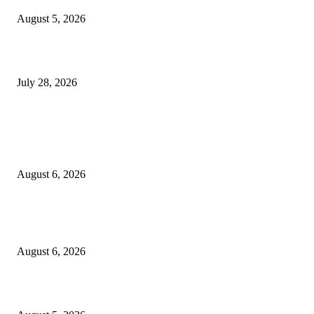
August 5, 2026
विद्यार्थ्यांवर हल्ला करणाऱ्या केंद्रीय गृहमंत्री अमित शहा यांच्या विरोधात निषेध आंदोलन
July 28, 2026
POPULAR POSTS
एसआरए कारवाई तात्पुरती स्थगित; पीडित संतोष नेटके कुटुंबाच्या न्यायासाठी क्रांतिवीर से
लढा
August 6, 2026
४० वर्षे जुन्या भाडेकरूच्या घराची भिंत पाडल्याचा आरोप; विश्रांतवाडी पोलिसांत गुन्हा द
करण्याची मागणी
August 6, 2026
मुद्रांक व नोंदणी विभागातील पदोन्नतीत 22 कर्मचार्‍यांवर अन्याय