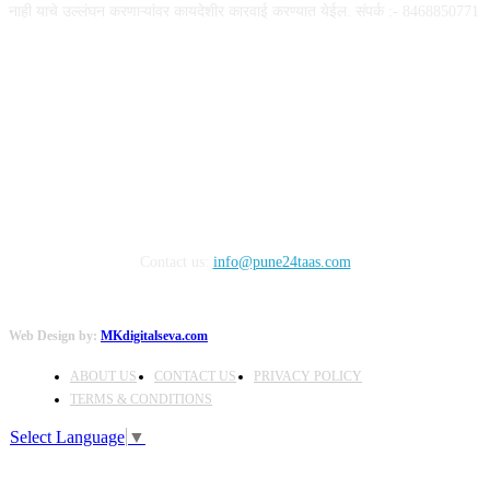
नाही याचे उल्लंघन करणाऱ्यांवर कायदेशीर कारवाई करण्यात येईल. संपर्क :- 8468850771
FOLLOW US
Contact us:
info@pune24taas.com
Web Design by:
MKdigitalseva.com
ABOUT US
CONTACT US
PRIVACY POLICY
TERMS & CONDITIONS
Select Language
▼