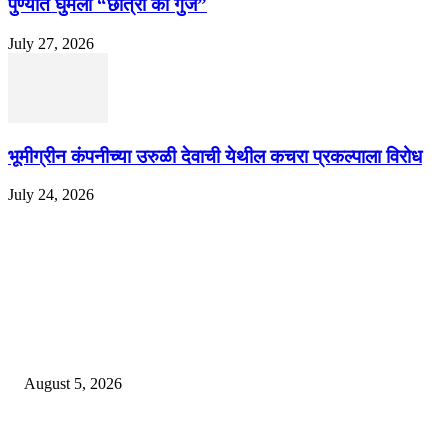
पुण्यात घुमली “छात्रों की गुंज”
July 27, 2026
भूमीग्रीन कंपनीच्या उरुळी देवाची येथील कचरा प्रकल्पाला विरोध
July 24, 2026
EDITOR PICKS
ज्येष्ठ लेखिका डॉ. प्रज्ञा दया पवार यांच्या अध्यक्षतेखाली पुण्यात होणार ‘लोकशाहीर अण्ण
साठे विचारवेध साहित्य संमेलन
August 5, 2026
सामाजिक प्रश्नांसाठी आंदोलने करा, एकामागे एक राजीनामे मागण्यासाठी नको’