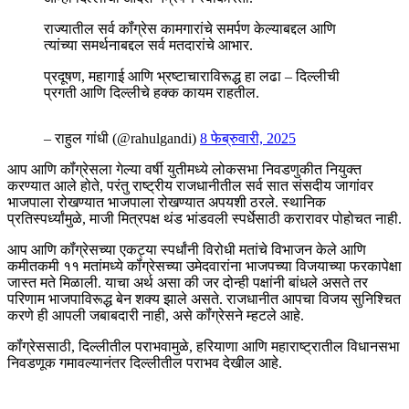
राज्यातील सर्व कॉंग्रेस कामगारांचे समर्पण केल्याबद्दल आणि
त्यांच्या समर्थनाबद्दल सर्व मतदारांचे आभार.
प्रदूषण, महागाई आणि भ्रष्टाचाराविरूद्ध हा लढा – दिल्लीची
प्रगती आणि दिल्लीचे हक्क कायम राहतील.
– राहुल गांधी (@rahulgandi)
8 फेब्रुवारी, 2025
आप आणि कॉंग्रेसला गेल्या वर्षी युतीमध्ये लोकसभा निवडणुकीत नियुक्त
करण्यात आले होते, परंतु राष्ट्रीय राजधानीतील सर्व सात संसदीय जागांवर
भाजपाला रोखण्यात भाजपाला रोखण्यात अपयशी ठरले. स्थानिक
प्रतिस्पर्ध्यांमुळे, माजी मित्रपक्ष थंड भांडवली स्पर्धेसाठी करारावर पोहोचत नाही.
आप आणि कॉंग्रेसच्या एकट्या स्पर्धांनी विरोधी मतांचे विभाजन केले आणि
कमीतकमी ११ मतांमध्ये कॉंग्रेसच्या उमेदवारांना भाजपच्या विजयाच्या फरकापेक्षा
जास्त मते मिळाली. याचा अर्थ असा की जर दोन्ही पक्षांनी बांधले असते तर
परिणाम भाजपाविरूद्ध बेन शक्य झाले असते. राजधानीत आपचा विजय सुनिश्चित
करणे ही आपली जबाबदारी नाही, असे कॉंग्रेसने म्हटले आहे.
कॉंग्रेससाठी, दिल्लीतील पराभवामुळे, हरियाणा आणि महाराष्ट्रातील विधानसभा
निवडणूक गमावल्यानंतर दिल्लीतील पराभव देखील आहे.