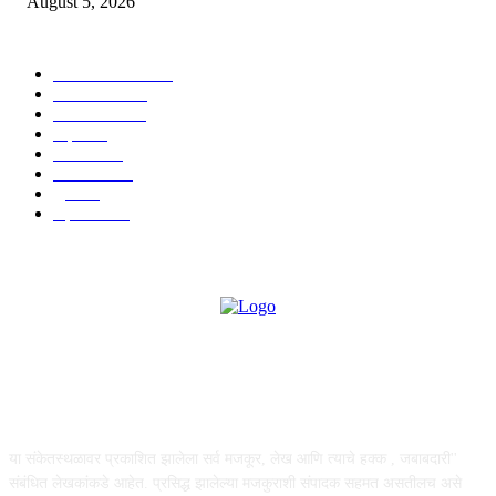
August 5, 2026
POPULAR CATEGORY
ताज्या बातम्या
1814
देश-विदेश
1310
टेक्नॉलॉजी
990
शहर
655
आरोग्य
632
मनोरंजन
587
पुणे
532
महत्त्वाचे
507
ABOUT US
या संकेतस्थळावर प्रकाशित झालेला सर्व मजकूर, लेख आणि त्याचे हक्क , जबाबदारी''
संबंधित लेखकांकडे आहेत. प्रसिद्ध झालेल्या मजकुराशी संपादक सहमत असतीलच असे