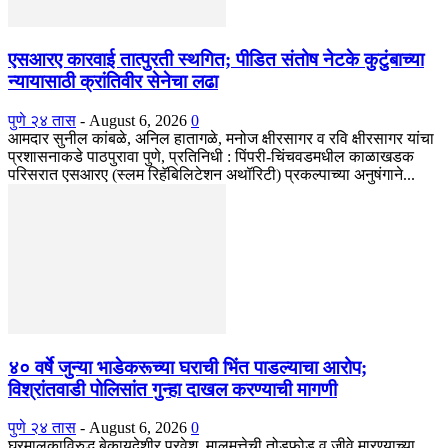
एसआरए कारवाई तात्पुरती स्थगित; पीडित संतोष नेटके कुटुंबाच्या
न्यायासाठी क्रांतिवीर सेनेचा लढा
पुणे २४ तास
-
August 6, 2026
0
आमदार सुनील कांबळे, अनिल हातागळे, मनोज क्षीरसागर व रवि क्षीरसागर यांचा
प्रशासनाकडे पाठपुरावा पुणे, प्रतिनिधी : पिंपरी-चिंचवडमधील काळाखडक
परिसरात एसआरए (स्लम रिहॅबिलिटेशन अथॉरिटी) प्रकल्पाच्या अनुषंगाने...
४० वर्षे जुन्या भाडेकरूच्या घराची भिंत पाडल्याचा आरोप;
विश्रांतवाडी पोलिसांत गुन्हा दाखल करण्याची मागणी
पुणे २४ तास
-
August 6, 2026
0
घरमालकाविरुद्ध बेकायदेशीर प्रवेश, मालमत्तेची तोडफोड व जीवे मारण्याच्या