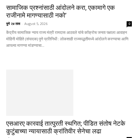
सामाजिक प्रश्नांसाठी आंदोलने करा, एकामागे एक
राजीनामे मागण्यासाठी नको’
पुणे २४ तास
-
August 5, 2026
0
केंद्रीय सामाजिक न्याय राज्य मंत्री रामदास आठवले यांचे कॉक्रोच जनता पक्षाला आवाहन
मोहिनी मोहिते (संपादक) पुणे प्रतिनिधी : लोकशाही राज्यपद्धतीमध्ये आंदोलने करण्याचा आणि
आपल्या मागण्या मांडण्याचा...
एसआरए कारवाई तात्पुरती स्थगित; पीडित संतोष नेटके
कुटुंबाच्या न्यायासाठी क्रांतिवीर सेनेचा लढा