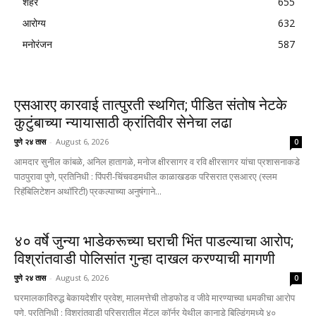
शहर
655
आरोग्य
632
मनोरंजन
587
एसआरए कारवाई तात्पुरती स्थगित; पीडित संतोष नेटके
कुटुंबाच्या न्यायासाठी क्रांतिवीर सेनेचा लढा
पुणे २४ तास
-
August 6, 2026
0
आमदार सुनील कांबळे, अनिल हातागळे, मनोज क्षीरसागर व रवि क्षीरसागर यांचा प्रशासनाकडे
पाठपुरावा पुणे, प्रतिनिधी : पिंपरी-चिंचवडमधील काळाखडक परिसरात एसआरए (स्लम
रिहॅबिलिटेशन अथॉरिटी) प्रकल्पाच्या अनुषंगाने...
४० वर्षे जुन्या भाडेकरूच्या घराची भिंत पाडल्याचा आरोप;
विश्रांतवाडी पोलिसांत गुन्हा दाखल करण्याची मागणी
पुणे २४ तास
-
August 6, 2026
0
घरमालकाविरुद्ध बेकायदेशीर प्रवेश, मालमत्तेची तोडफोड व जीवे मारण्याच्या धमकीचा आरोप
पुणे, प्रतिनिधी : विश्रांतवाडी परिसरातील मेंटल कॉर्नर येथील कानाडे बिल्डिंगमध्ये ४०