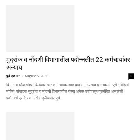
मुद्रांक व नोंदणी विभागातील पदोन्नतीत 22 कर्मचार्‍यांवर
अन्याय
पुणे २४ तास
-
August 5, 2026
0
विभागीय चौकशीच्या विलंबाचा फटका; न्यायालयात दाद मागण्याच्या हालचाली पुणे : मोहिनी
मोहिते, संपादक मुद्रांक व नोंदणी विभागातील गेल्या अनेक वर्षांपासून प्रलंबित असलेली
पदोन्नती प्रक्रिया अखेर जुलैअखेर पूर्ण...