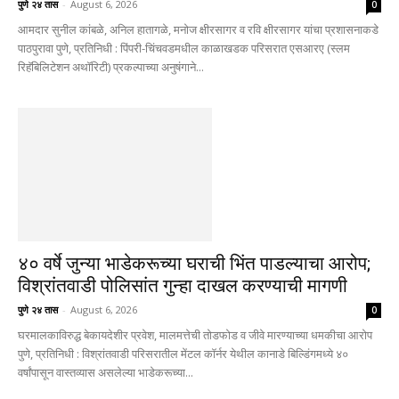
पुणे २४ तास
-
August 6, 2026
0
आमदार सुनील कांबळे, अनिल हातागळे, मनोज क्षीरसागर व रवि क्षीरसागर यांचा प्रशासनाकडे
पाठपुरावा पुणे, प्रतिनिधी : पिंपरी-चिंचवडमधील काळाखडक परिसरात एसआरए (स्लम
रिहॅबिलिटेशन अथॉरिटी) प्रकल्पाच्या अनुषंगाने...
४० वर्षे जुन्या भाडेकरूच्या घराची भिंत पाडल्याचा आरोप;
विश्रांतवाडी पोलिसांत गुन्हा दाखल करण्याची मागणी
पुणे २४ तास
-
August 6, 2026
0
घरमालकाविरुद्ध बेकायदेशीर प्रवेश, मालमत्तेची तोडफोड व जीवे मारण्याच्या धमकीचा आरोप
पुणे, प्रतिनिधी : विश्रांतवाडी परिसरातील मेंटल कॉर्नर येथील कानाडे बिल्डिंगमध्ये ४०
वर्षांपासून वास्तव्यास असलेल्या भाडेकरूच्या...