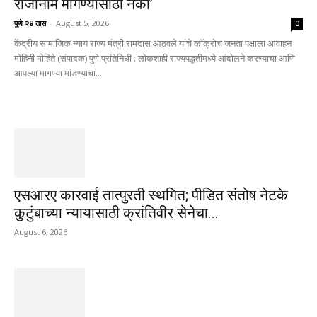
राजीनामे मागण्यासाठी नको’
पुणे २४ तास
-
August 5, 2026
0
केंद्रीय सामाजिक न्याय राज्य मंत्री रामदास आठवले यांचे कॉक्रोच जनता पक्षाला आवाहन
मोहिनी मोहिते (संपादक) पुणे प्रतिनिधी : लोकशाही राज्यपद्धतीमध्ये आंदोलने करण्याचा आणि
आपल्या मागण्या मांडण्याचा...
एसआरए कारवाई तात्पुरती स्थगित; पीडित संतोष नेटके
कुटुंबाच्या न्यायासाठी क्रांतिवीर सेनेचा...
August 6, 2026