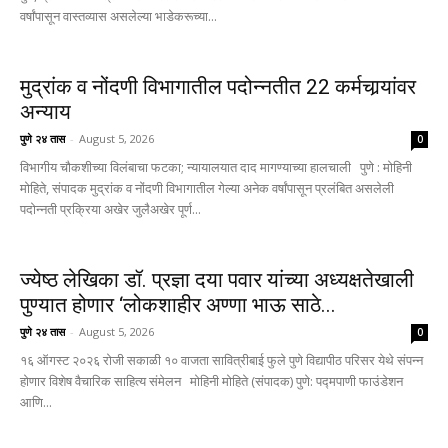
वर्षांपासून वास्तव्यास असलेल्या भाडेकरूच्या...
मुद्रांक व नोंदणी विभागातील पदोन्नतीत 22 कर्मचार्‍यांवर
अन्याय
पुणे २४ तास
-
August 5, 2026
0
विभागीय चौकशीच्या विलंबाचा फटका; न्यायालयात दाद मागण्याच्या हालचाली पुणे : मोहिनी
मोहिते, संपादक मुद्रांक व नोंदणी विभागातील गेल्या अनेक वर्षांपासून प्रलंबित असलेली
पदोन्नती प्रक्रिया अखेर जुलैअखेर पूर्ण...
ज्येष्ठ लेखिका डॉ. प्रज्ञा दया पवार यांच्या अध्यक्षतेखाली
पुण्यात होणार ‘लोकशाहीर अण्णा भाऊ साठे...
पुणे २४ तास
-
August 5, 2026
0
१६ ऑगस्ट २०२६ रोजी सकाळी १० वाजता सावित्रीबाई फुले पुणे विद्यापीठ परिसर येथे संपन्न
होणार विशेष वैचारिक साहित्य संमेलन मोहिनी मोहिते (संपादक) पुणे: पद्मपाणी फाउंडेशन
आणि...