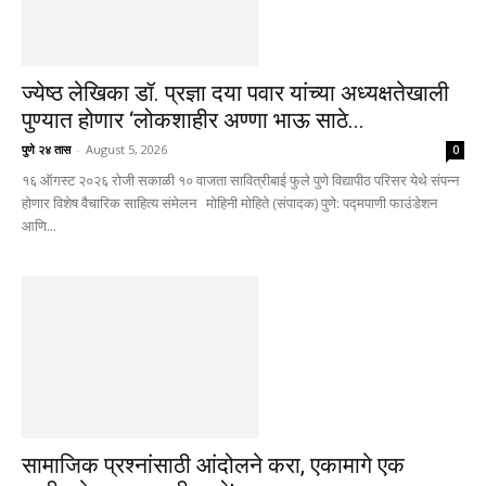
ज्येष्ठ लेखिका डॉ. प्रज्ञा दया पवार यांच्या अध्यक्षतेखाली
पुण्यात होणार ‘लोकशाहीर अण्णा भाऊ साठे...
पुणे २४ तास
-
August 5, 2026
0
१६ ऑगस्ट २०२६ रोजी सकाळी १० वाजता सावित्रीबाई फुले पुणे विद्यापीठ परिसर येथे संपन्न
होणार विशेष वैचारिक साहित्य संमेलन मोहिनी मोहिते (संपादक) पुणे: पद्मपाणी फाउंडेशन
आणि...
सामाजिक प्रश्नांसाठी आंदोलने करा, एकामागे एक