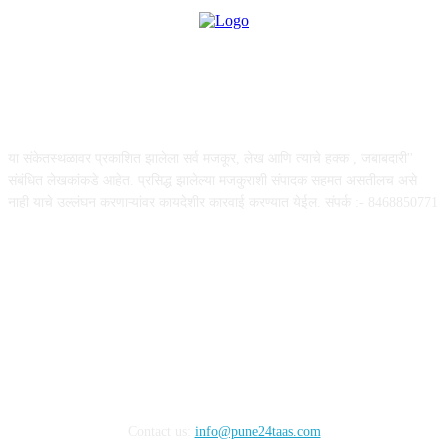
ABOUT US
या संकेतस्थळावर प्रकाशित झालेला सर्व मजकूर, लेख आणि त्याचे हक्क , जबाबदारी''
संबंधित लेखकांकडे आहेत. प्रसिद्ध झालेल्या मजकुराशी संपादक सहमत असतीलच असे
नाही याचे उल्लंघन करणाऱ्यांवर कायदेशीर कारवाई करण्यात येईल. संपर्क :- 8468850771
FOLLOW US
Contact us:
info@pune24taas.com