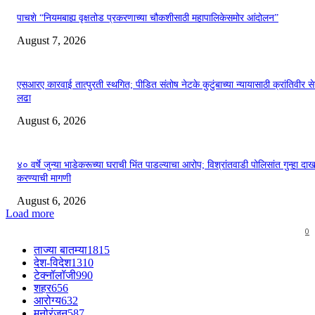
पाचशे “नियमबाह्य वृक्षतोड प्रकरणाच्या चौकशीसाठी महापालिकेसमोर आंदोलन”
August 7, 2026
एसआरए कारवाई तात्पुरती स्थगित; पीडित संतोष नेटके कुटुंबाच्या न्यायासाठी क्रांतिवीर से
लढा
August 6, 2026
४० वर्षे जुन्या भाडेकरूच्या घराची भिंत पाडल्याचा आरोप; विश्रांतवाडी पोलिसांत गुन्हा द
करण्याची मागणी
August 6, 2026
Load more
0
ताज्या बातम्या
1815
देश-विदेश
1310
टेक्नॉलॉजी
990
शहर
656
आरोग्य
632
मनोरंजन
587