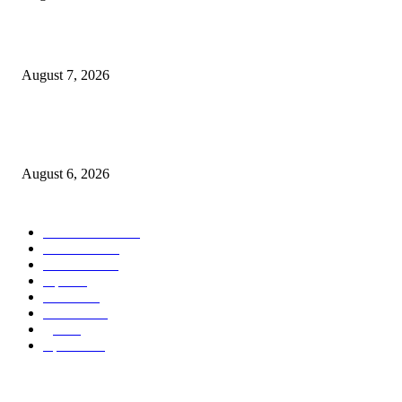
पाचशे “नियमबाह्य वृक्षतोड प्रकरणाच्या चौकशीसाठी महापालिकेसमोर आंदोलन”
August 7, 2026
एसआरए कारवाई तात्पुरती स्थगित; पीडित संतोष नेटके कुटुंबाच्या न्यायासाठी क्रांतिवीर से
लढा
August 6, 2026
POPULAR CATEGORY
ताज्या बातम्या
1815
देश-विदेश
1310
टेक्नॉलॉजी
990
शहर
656
आरोग्य
632
मनोरंजन
587
पुणे
534
महत्त्वाचे
508