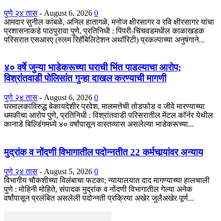
पुणे २४ तास
-
August 6, 2026
0
आमदार सुनील कांबळे, अनिल हातागळे, मनोज क्षीरसागर व रवि क्षीरसागर यांचा
प्रशासनाकडे पाठपुरावा पुणे, प्रतिनिधी : पिंपरी-चिंचवडमधील काळाखडक
परिसरात एसआरए (स्लम रिहॅबिलिटेशन अथॉरिटी) प्रकल्पाच्या अनुषंगाने...
४० वर्षे जुन्या भाडेकरूच्या घराची भिंत पाडल्याचा आरोप;
विश्रांतवाडी पोलिसांत गुन्हा दाखल करण्याची मागणी
पुणे २४ तास
-
August 6, 2026
0
घरमालकाविरुद्ध बेकायदेशीर प्रवेश, मालमत्तेची तोडफोड व जीवे मारण्याच्या
धमकीचा आरोप पुणे, प्रतिनिधी : विश्रांतवाडी परिसरातील मेंटल कॉर्नर येथील
कानाडे बिल्डिंगमध्ये ४० वर्षांपासून वास्तव्यास असलेल्या भाडेकरूच्या...
मुद्रांक व नोंदणी विभागातील पदोन्नतीत 22 कर्मचार्‍यांवर अन्याय
पुणे २४ तास
-
August 5, 2026
0
विभागीय चौकशीच्या विलंबाचा फटका; न्यायालयात दाद मागण्याच्या हालचाली
पुणे : मोहिनी मोहिते, संपादक मुद्रांक व नोंदणी विभागातील गेल्या अनेक
वर्षांपासून प्रलंबित असलेली पदोन्नती प्रक्रिया अखेर जुलैअखेर पूर्ण...