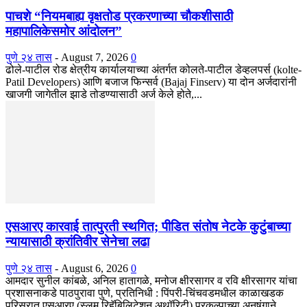
पाचशे “नियमबाह्य वृक्षतोड प्रकरणाच्या चौकशीसाठी
महापालिकेसमोर आंदोलन”
पुणे २४ तास
-
August 7, 2026
0
ढोले-पाटील रोड क्षेत्रीय कार्यालयाच्या अंतर्गत कोलते-पाटील डेव्हलपर्स (kolte-
Patil Developers) आणि बजाज फिन्सर्व (Bajaj Finserv) या दोन अर्जदारांनी
खाजगी जागेतील झाडे तोडण्यासाठी अर्ज केले होते,...
एसआरए कारवाई तात्पुरती स्थगित; पीडित संतोष नेटके कुटुंबाच्या
न्यायासाठी क्रांतिवीर सेनेचा लढा
पुणे २४ तास
-
August 6, 2026
0
आमदार सुनील कांबळे, अनिल हातागळे, मनोज क्षीरसागर व रवि क्षीरसागर यांचा
प्रशासनाकडे पाठपुरावा पुणे, प्रतिनिधी : पिंपरी-चिंचवडमधील काळाखडक
परिसरात एसआरए (स्लम रिहॅबिलिटेशन अथॉरिटी) प्रकल्पाच्या अनुषंगाने...