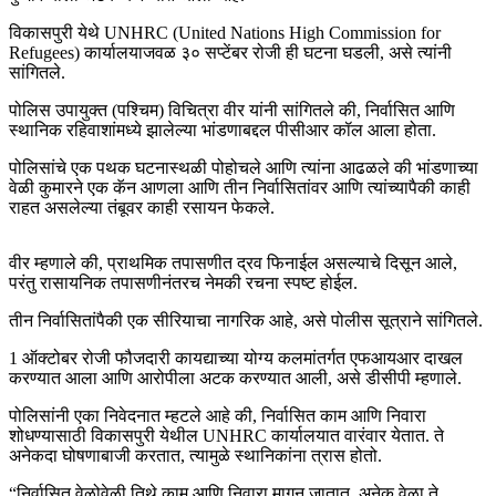
विकासपुरी येथे UNHRC (United Nations High Commission for
Refugees) कार्यालयाजवळ ३० सप्टेंबर रोजी ही घटना घडली, असे त्यांनी
सांगितले.
पोलिस उपायुक्त (पश्चिम) विचित्रा वीर यांनी सांगितले की, निर्वासित आणि
स्थानिक रहिवाशांमध्ये झालेल्या भांडणाबद्दल पीसीआर कॉल आला होता.
पोलिसांचे एक पथक घटनास्थळी पोहोचले आणि त्यांना आढळले की भांडणाच्या
वेळी कुमारने एक कॅन आणला आणि तीन निर्वासितांवर आणि त्यांच्यापैकी काही
राहत असलेल्या तंबूवर काही रसायन फेकले.
वीर म्हणाले की, प्राथमिक तपासणीत द्रव फिनाईल असल्याचे दिसून आले,
परंतु रासायनिक तपासणीनंतरच नेमकी रचना स्पष्ट होईल.
तीन निर्वासितांपैकी एक सीरियाचा नागरिक आहे, असे पोलीस सूत्राने सांगितले.
1 ऑक्टोबर रोजी फौजदारी कायद्याच्या योग्य कलमांतर्गत एफआयआर दाखल
करण्यात आला आणि आरोपीला अटक करण्यात आली, असे डीसीपी म्हणाले.
पोलिसांनी एका निवेदनात म्हटले आहे की, निर्वासित काम आणि निवारा
शोधण्यासाठी विकासपुरी येथील UNHRC कार्यालयात वारंवार येतात. ते
अनेकदा घोषणाबाजी करतात, त्यामुळे स्थानिकांना त्रास होतो.
“निर्वासित वेळोवेळी तिथे काम आणि निवारा मागून जातात. अनेक वेळा ते