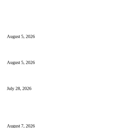
EDITOR PICKS
ज्येष्ठ लेखिका डॉ. प्रज्ञा दया पवार यांच्या अध्यक्षतेखाली पुण्यात होणार ‘लोकशाहीर अण्ण
साठे विचारवेध साहित्य संमेलन
August 5, 2026
सामाजिक प्रश्नांसाठी आंदोलने करा, एकामागे एक राजीनामे मागण्यासाठी नको’
August 5, 2026
विद्यार्थ्यांवर हल्ला करणाऱ्या केंद्रीय गृहमंत्री अमित शहा यांच्या विरोधात निषेध आंदोलन
July 28, 2026
POPULAR POSTS
रिपब्लिकन पार्टी ऑफ इंडिया ख्रिश्चन आघाडीच्या दोन शाखेचे केंद्रीय मंत्री रामदास आठ
यांच्या हस्ते उद्घाटन
August 7, 2026