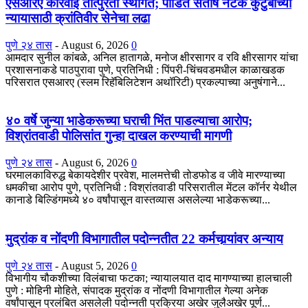
एसआरए कारवाई तात्पुरती स्थगित; पीडित संतोष नेटके कुटुंबाच्या
न्यायासाठी क्रांतिवीर सेनेचा लढा
पुणे २४ तास
-
August 6, 2026
0
आमदार सुनील कांबळे, अनिल हातागळे, मनोज क्षीरसागर व रवि क्षीरसागर यांचा
प्रशासनाकडे पाठपुरावा पुणे, प्रतिनिधी : पिंपरी-चिंचवडमधील काळाखडक
परिसरात एसआरए (स्लम रिहॅबिलिटेशन अथॉरिटी) प्रकल्पाच्या अनुषंगाने...
४० वर्षे जुन्या भाडेकरूच्या घराची भिंत पाडल्याचा आरोप;
विश्रांतवाडी पोलिसांत गुन्हा दाखल करण्याची मागणी
पुणे २४ तास
-
August 6, 2026
0
घरमालकाविरुद्ध बेकायदेशीर प्रवेश, मालमत्तेची तोडफोड व जीवे मारण्याच्या
धमकीचा आरोप पुणे, प्रतिनिधी : विश्रांतवाडी परिसरातील मेंटल कॉर्नर येथील
कानाडे बिल्डिंगमध्ये ४० वर्षांपासून वास्तव्यास असलेल्या भाडेकरूच्या...
मुद्रांक व नोंदणी विभागातील पदोन्नतीत 22 कर्मचार्‍यांवर अन्याय
पुणे २४ तास
-
August 5, 2026
0
विभागीय चौकशीच्या विलंबाचा फटका; न्यायालयात दाद मागण्याच्या हालचाली
पुणे : मोहिनी मोहिते, संपादक मुद्रांक व नोंदणी विभागातील गेल्या अनेक
वर्षांपासून प्रलंबित असलेली पदोन्नती प्रक्रिया अखेर जुलैअखेर पूर्ण...