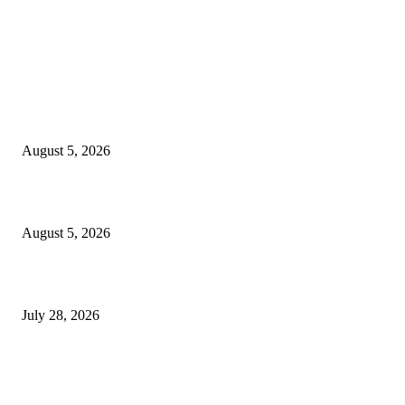
EDITOR PICKS
ज्येष्ठ लेखिका डॉ. प्रज्ञा दया पवार यांच्या अध्यक्षतेखाली पुण्यात होणार ‘लोकशाहीर अण्ण
साठे विचारवेध साहित्य संमेलन
August 5, 2026
सामाजिक प्रश्नांसाठी आंदोलने करा, एकामागे एक राजीनामे मागण्यासाठी नको’
August 5, 2026
विद्यार्थ्यांवर हल्ला करणाऱ्या केंद्रीय गृहमंत्री अमित शहा यांच्या विरोधात निषेध आंदोलन
July 28, 2026
POPULAR POSTS
रिपब्लिकन पार्टी ऑफ इंडिया ख्रिश्चन आघाडीच्या दोन शाखेचे केंद्रीय मंत्री रामदास आठ
यांच्या हस्ते उद्घाटन