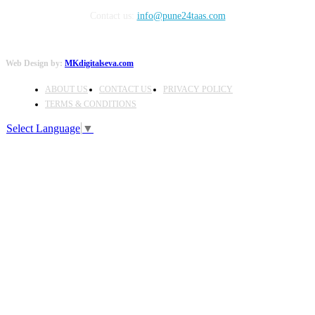
Contact us:
info@pune24taas.com
Web Design by:
MKdigitalseva.com
ABOUT US
CONTACT US
PRIVACY POLICY
TERMS & CONDITIONS
Select Language
▼