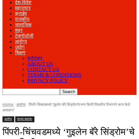
देश-विदेश
महाराष्ट्र
क्राईम
राजकीय
सामाजिक
शहर
टेक्नॉलॉजी
आरोग्य
उद्योग
शिक्षण
मनोरंजन
ABOUT US
CONTACT US
TERMS & CONDITIONS
PRIVACY POLICY
Home
आरोग्य
पिंपरी-चिंचवडमध्ये ‘गुइलेन बॅरे सिंड्रोम’चे रुग्ण किती?वैद्यकीय विभागाने काय केले
आवाहन?
आरोग्य
ताज्या बातम्या
पिंपरी-चिंचवडमध्ये ‘गुइलेन बॅरे सिंड्रोम’चे