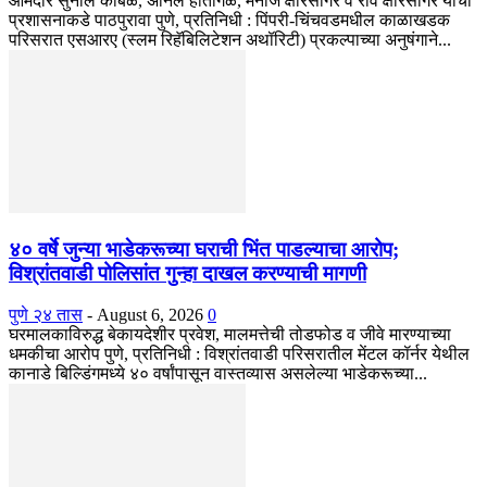
आमदार सुनील कांबळे, अनिल हातागळे, मनोज क्षीरसागर व रवि क्षीरसागर यांचा
प्रशासनाकडे पाठपुरावा पुणे, प्रतिनिधी : पिंपरी-चिंचवडमधील काळाखडक
परिसरात एसआरए (स्लम रिहॅबिलिटेशन अथॉरिटी) प्रकल्पाच्या अनुषंगाने...
४० वर्षे जुन्या भाडेकरूच्या घराची भिंत पाडल्याचा आरोप;
विश्रांतवाडी पोलिसांत गुन्हा दाखल करण्याची मागणी
पुणे २४ तास
-
August 6, 2026
0
घरमालकाविरुद्ध बेकायदेशीर प्रवेश, मालमत्तेची तोडफोड व जीवे मारण्याच्या
धमकीचा आरोप पुणे, प्रतिनिधी : विश्रांतवाडी परिसरातील मेंटल कॉर्नर येथील
कानाडे बिल्डिंगमध्ये ४० वर्षांपासून वास्तव्यास असलेल्या भाडेकरूच्या...