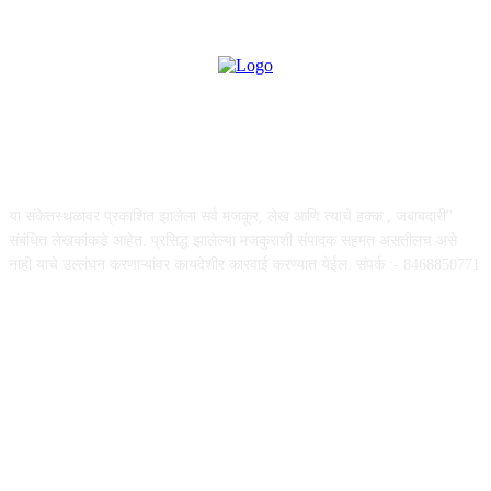
ABOUT US
या संकेतस्थळावर प्रकाशित झालेला सर्व मजकूर, लेख आणि त्याचे हक्क , जबाबदारी''
संबंधित लेखकांकडे आहेत. प्रसिद्ध झालेल्या मजकुराशी संपादक सहमत असतीलच असे
नाही याचे उल्लंघन करणाऱ्यांवर कायदेशीर कारवाई करण्यात येईल. संपर्क :- 8468850771
FOLLOW US