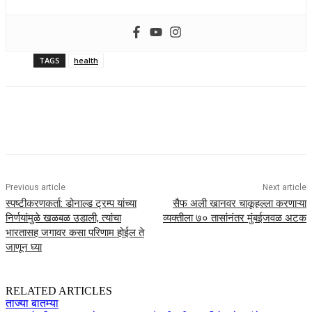
TAGS
health
Previous article
Next article
स्पष्टीकरणकर्ता: डोनाल्ड ट्रम्प यांच्या
सैफ अली खानवर चाकूहल्ला करणाऱ्या
निर्णयांमुळे खळबळ उडाली, त्यांचा
व्यक्तीला ७० तासांनंतर मुंबईजवळ अटक
भारतासह जगावर कसा परिणाम होईल ते
जाणून घ्या
RELATED ARTICLES
ताज्या बातम्या