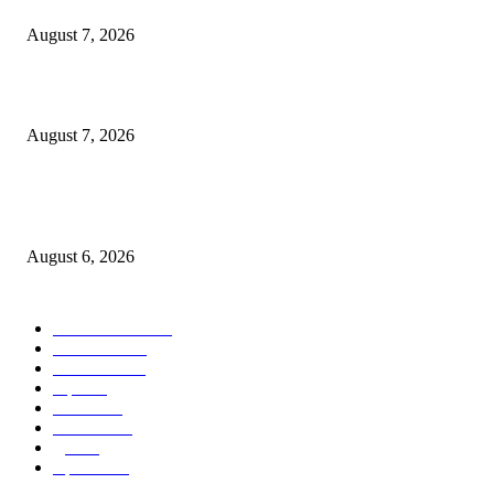
August 7, 2026
पाचशे “नियमबाह्य वृक्षतोड प्रकरणाच्या चौकशीसाठी महापालिकेसमोर आंदोलन”
August 7, 2026
एसआरए कारवाई तात्पुरती स्थगित; पीडित संतोष नेटके कुटुंबाच्या न्यायासाठी क्रांतिवीर से
लढा
August 6, 2026
POPULAR CATEGORY
ताज्या बातम्या
1815
देश-विदेश
1310
टेक्नॉलॉजी
990
शहर
656
आरोग्य
632
मनोरंजन
587
पुणे
534
महत्त्वाचे
508