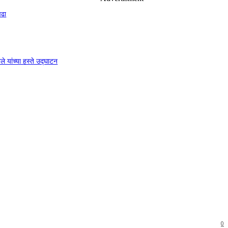
लढा
े यांच्या हस्ते उद्घाटन
0