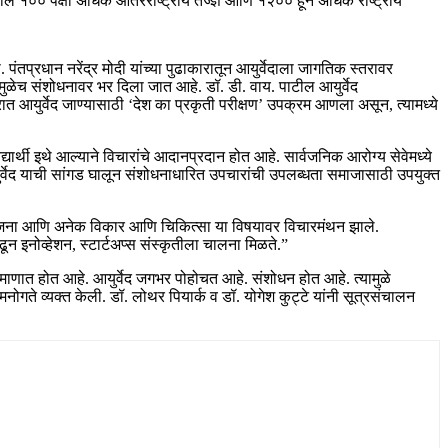
शातील १०० पेक्षा अधिक आंतरराष्ट्रीय तज्ज्ञ आणि १२०० हून अधिक राष्ट्रीय
प्रधान नरेंद्र मोदी यांच्या पुढाकारातून आयुर्वेदाला जागतिक स्तरावर
ामुळेच संशोधनावर भर दिला जात आहे. डॉ. डी. वाय. पाटील आयुर्वेद
 आयुर्वेद जाण्यासाठी ‘देश का प्रकृती परीक्षण’ उपक्रम आणला असून, त्यामध्ये
्यार्थी इथे आल्याने विचारांचे आदानप्रदान होत आहे. सार्वजनिक आरोग्य सेवेमध्ये
ि आयुर्वेद याची सांगड घालून संशोधनाधारित उपचारांची उपलब्धता समाजासाठी उपयुक्त
उपाय योजना आणि अनेक विकार आणि चिकित्सा या विषयावर विचारमंथन झाले.
ी वाढून इनोव्हेशन, स्टार्टअप्स संस्कृतीला चालना मिळते.”
 प्रमाणात होत आहे. आयुर्वेद जगभर पोहोचत आहे. संशोधन होत आहे. त्यामुळे
ी मनोगते व्यक्त केली. डॉ. लोथर पियार्क व डॉ. योगेश कुट्टे यांनी सूत्रसंचालन