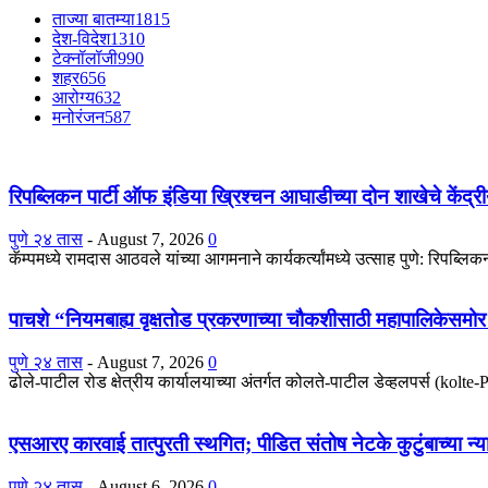
ताज्या बातम्या
1815
देश-विदेश
1310
टेक्नॉलॉजी
990
शहर
656
आरोग्य
632
मनोरंजन
587
रिपब्लिकन पार्टी ऑफ इंडिया ख्रिश्चन आघाडीच्या दोन शाखेचे केंद्रीय
पुणे २४ तास
-
August 7, 2026
0
कॅम्पमध्ये रामदास आठवले यांच्या आगमनाने कार्यकर्त्यांमध्ये उत्साह पुणे: रिपब्ल
पाचशे “नियमबाह्य वृक्षतोड प्रकरणाच्या चौकशीसाठी महापालिकेसम
पुणे २४ तास
-
August 7, 2026
0
ढोले-पाटील रोड क्षेत्रीय कार्यालयाच्या अंतर्गत कोलते-पाटील डेव्हलपर्स (kolt
एसआरए कारवाई तात्पुरती स्थगित; पीडित संतोष नेटके कुटुंबाच्या न्य
पुणे २४ तास
-
August 6, 2026
0