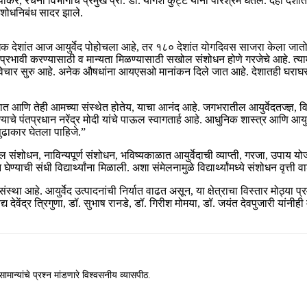
पांकर, रचना विभागाचे प्रमुख प्रा. डॉ. योगेश कुट्टे यांनी परिश्रम घेतले. दहा दे
न शोधनिबंध सादर झाले.
 देशांत आज आयुर्वेद पोहोचला आहे, तर १८० देशांत योगदिवस साजरा केला जातो. पंत
ा प्रभावी करण्यासाठी व मान्यता मिळण्यासाठी सखोल संशोधन होणे गरजेचे आहे. त्य
ा विचार सुरु आहे. अनेक औषधांना आयएसओ मानांकन दिले जात आहे. देशातही घराघरात
यात आणि तेही आमच्या संस्थेत होतेय, याचा आनंद आहे. जगभरातील आयुर्वेदतज्ज्ञ, विद
 देण्याचे पंतप्रधान नरेंद्र मोदी यांचे पाऊल स्वागतार्ह आहे. आधुनिक शास्त्र आण
ुढाकार घेतला पाहिजे.”
ेदातील संशोधन, नाविन्यपूर्ण संशोधन, भविष्यकाळात आयुर्वेदाची व्याप्ती, गरजा, 
ेण्याची संधी विद्यार्थ्यांना मिळाली. अशा संमेलनामुळे विद्यार्थ्यांमध्ये संशोधन वृत्त
ंस्था आहे. आयुर्वेद उत्पादनांची निर्यात वाढत असून, या क्षेत्राचा विस्तार मोठ्या
्य देवेंद्र त्रिगुणा, डॉ. सुभाष रानडे, डॉ. गिरीश मोमया, डॉ. जयंत देवपुजारी यांनीह
ामान्यांचे प्रश्न मांडणारे विश्वसनीय व्यासपीठ.