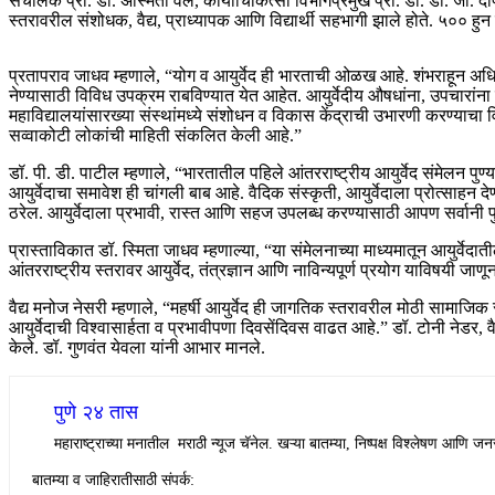
संचालक प्रा. डॉ. अस्मिता वेले, कायाचिकित्सा विभागप्रमुख प्रा. डॉ. डी. जी. दी
स्तरावरील संशोधक, वैद्य, प्राध्यापक आणि विद्यार्थी सहभागी झाले होते. ५०० हु
प्रतापराव जाधव म्हणाले, “योग व आयुर्वेद ही भारताची ओळख आहे. शंभराहून अधिक
नेण्यासाठी विविध उपक्रम राबविण्यात येत आहेत. आयुर्वेदीय औषधांना, उपचारांन
महाविद्यालयांसारख्या संस्थांमध्ये संशोधन व विकास केंद्राची उभारणी करण्याच
सव्वाकोटी लोकांची माहिती संकलित केली आहे.”
डॉ. पी. डी. पाटील म्हणाले, “भारतातील पहिले आंतरराष्ट्रीय आयुर्वेद संमेलन पुण्
आयुर्वेदाचा समावेश ही चांगली बाब आहे. वैदिक संस्कृती, आयुर्वेदाला प्रोत्साहन
ठरेल. आयुर्वेदाला प्रभावी, रास्त आणि सहज उपलब्ध करण्यासाठी आपण सर्वानी प
प्रास्ताविकात डॉ. स्मिता जाधव म्हणाल्या, “या संमेलनाच्या माध्यमातून आयुर्व
आंतरराष्ट्रीय स्तरावर आयुर्वेद, तंत्रज्ञान आणि नाविन्यपूर्ण प्रयोग याविषयी जाणून घ
वैद्य मनोज नेसरी म्हणाले, “महर्षी आयुर्वेद ही जागतिक स्तरावरील मोठी सामाजिक स
आयुर्वेदाची विश्वासार्हता व प्रभावीपणा दिवसेंदिवस वाढत आहे.” डॉ. टोनी नेडर, वैद
केले. डॉ. गुणवंत येवला यांनी आभार मानले.
पुणे २४ तास
महाराष्ट्राच्या मनातील मराठी न्यूज चॅनेल. खऱ्या बातम्या, निष्पक्ष विश्लेषण आणि जनस
बातम्या व जाहिरातीसाठी संपर्क: