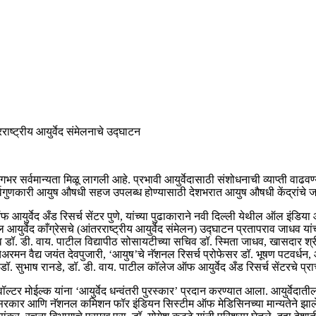
ाष्ट्रीय आयुर्वेद संमेलनाचे उद्घाटन
जगभर सर्वमान्यता मिळू लागली आहे. प्रभावी आयुर्वेदासाठी संशोधनाची व्याप्ती वाढव
 सर्वगुणकारी आयुष औषधी सहज उपलब्ध होण्यासाठी देशभरात आयुष औषधी केंद्रांचे ज
र्वेद अँड रिसर्च सेंटर पुणे, यांच्या पुढाकाराने नवी दिल्ली येथील ऑल इंडिया आय
र्वेद काँग्रेसचे (आंतरराष्ट्रीय आयुर्वेद संमेलन) उद्घाटन प्रतापराव जाधव यांच्
ू व डॉ. डी. वाय. पाटील विद्यापीठ सोसायटीच्या सचिव डॉ. स्मिता जाधव, खासदार श्र
ैद्य जयंत देवपुजारी, ‘आयुष’चे नॅशनल रिसर्च प्रोफेसर डॉ. भूषण पटवर्धन, ऑल इंडि
डॉ. सुभाष रानडे, डॉ. डी. वाय. पाटील कॉलेज ऑफ आयुर्वेद अँड रिसर्च सेंटरचे प्रा
ॉल्टर मोईल्क यांना ‘आयुर्वेद धन्वंतरी पुरस्कार’ प्रदान करण्यात आला. आयुर्वेदा
त सरकार आणि नॅशनल कमिशन फॉर इंडियन सिस्टीम ऑफ मेडिसिनच्या मान्यतेने झाले