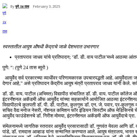
By
पुणे २४ तास
February 3, 2025
Share
स्वस्तातील आयुष औषधी केंद्राचे जाळे देशभरात उभारणार
प्रतापराव जाधव यांचे प्रतिपादन; ‘डॉ. डी. वाय पाटील’मध्ये आठव्या आंतरर
पुणे: “: (पुणे 24 तास ब्युरो )
आयुर्वेद सर्व प्रकारच्या व्याधींवर परिणामकारक उपचारपद्धती आहे. आयुर्वेदाला 
देणार आहे,” असे प्रतिपादन केंद्रीय आयुष मंत्री प्रतापराव जाधव यांनी केले.
डॉ. डी. वाय. पाटील (अभिमत) विद्यापीठ संचालित डॉ. डी. वाय. पाटील कॉलेज ऑफ आयु
इंटरनॅशनल अकॅडमी ऑफ आयुर्वेद यांच्या सहकार्याने आयोजित आठव्या इंटरनॅशनल आयु
विद्यापीठाचे कुलपती डॉ. पी. डी. पाटील, कुलगुरू डॉ. एन. जे. पवार, प्र-कुलगुर
सचिव वैद्य मनोज नेसरी, नॅशनल कमिशन फॉर इंडियन सिस्टीम ऑफ मेडिसिनचे चेअरमन व
आयुर्वेद फाउंडेशनचे डॉ. गिरीश मोमया, इंटरनॅशनल अकॅडमी ऑफ आयुर्वेदाचे प्रा. 
संमेलनामध्ये जागतिक स्तरावर आयुर्वेद प्रसारासाठी डॉ. गुणवंत येवला आणि डॉ. व
पांडे, डॉ. रामदास आव्हाड यांना सन्मानित करण्यात आले. आयुष मंत्रालय, भार