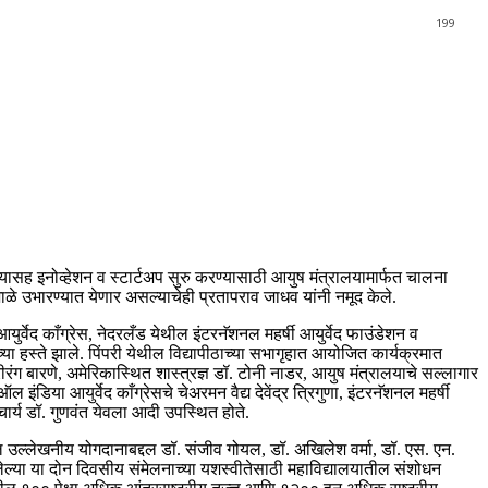
199
ण्यासह इनोव्हेशन व स्टार्टअप सुरु करण्यासाठी आयुष मंत्रालयामार्फत चालना
ाळे उभारण्यात येणार असल्याचेही प्रतापराव जाधव यांनी नमूद केले.
ुर्वेद काँग्रेस, नेदरलँड येथील इंटरनॅशनल महर्षी आयुर्वेद फाउंडेशन व
या हस्ते झाले. पिंपरी येथील विद्यापीठाच्या सभागृहात आयोजित कार्यक्रमात
ीरंग बारणे, अमेरिकास्थित शास्त्रज्ञ डॉ. टोनी नाडर, आयुष मंत्रालयाचे सल्लागार
या आयुर्वेद काँग्रेसचे चेअरमन वैद्य देवेंद्र त्रिगुणा, इंटरनॅशनल महर्षी
चार्य डॉ. गुणवंत येवला आदी उपस्थित होते.
तील उल्लेखनीय योगदानाबद्दल डॉ. संजीव गोयल, डॉ. अखिलेश वर्मा, डॉ. एस. एन.
ल्या या दोन दिवसीय संमेलनाच्या यशस्वीतेसाठी महाविद्यालयातील संशोधन