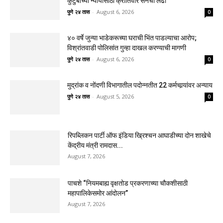
कुटुंबाच्या न्यायासाठी क्रांतिवीर सेनेचा लढा
पुणे २४ तास
-
August 6, 2026
0
४० वर्षे जुन्या भाडेकरूच्या घराची भिंत पाडल्याचा आरोप;
विश्रांतवाडी पोलिसांत गुन्हा दाखल करण्याची मागणी
पुणे २४ तास
-
August 6, 2026
0
मुद्रांक व नोंदणी विभागातील पदोन्नतीत 22 कर्मचार्‍यांवर अन्याय
पुणे २४ तास
-
August 5, 2026
0
रिपब्लिकन पार्टी ऑफ इंडिया ख्रिश्चन आघाडीच्या दोन शाखेचे
केंद्रीय मंत्री रामदास...
August 7, 2026
पाचशे “नियमबाह्य वृक्षतोड प्रकरणाच्या चौकशीसाठी
महापालिकेसमोर आंदोलन”
August 7, 2026