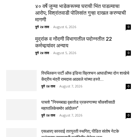
४० वर्षे जुन्या भाडेकरूच्या घराची भिंत पाडल्याचा
आरोप; विश्रांतवाडी पोलिसांत गुन्हा दाखल करण्याची
मागणी
पुणे २४ तास
-
August 6, 2026
0
मुद्रांक व नोंदणी विभागातील पदोन्नतीत 22
कर्मचार्‍यांवर अन्याय
पुणे २४ तास
-
August 5, 2026
0
रिपब्लिकन पार्टी ऑफ इंडिया ख्रिश्चन आघाडीच्या दोन शाखेचे
केंद्रीय मंत्री रामदास आठवले यांच्या हस्ते...
पुणे २४ तास
-
August 7, 2026
0
पाचशे “नियमबाह्य वृक्षतोड प्रकरणाच्या चौकशीसाठी
महापालिकेसमोर आंदोलन”
पुणे २४ तास
-
August 7, 2026
0
एसआरए कारवाई तात्पुरती स्थगित; पीडित संतोष नेटके