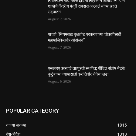
रिपब्लिकन पार्टी ऑफ इंडिया ख्रिश्चन आघाडीच्या दोन
शाखेचे केंद्रीय मंत्री रामदास आठवले यांच्या हस्ते
उद्घाटन
August 7, 2026
पाचशे “नियमबाह्य वृक्षतोड प्रकरणाच्या चौकशीसाठी
महापालिकेसमोर आंदोलन”
August 7, 2026
एसआरए कारवाई तात्पुरती स्थगित; पीडित संतोष नेटके
कुटुंबाच्या न्यायासाठी क्रांतिवीर सेनेचा लढा
August 6, 2026
POPULAR CATEGORY
ताज्या बातम्या
1815
देश-विदेश
1310