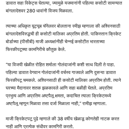
डावात सहा विकेट्स घेतल्या, ज्यामुळे यजमानांनी पहिल्या कसोटी सामन्यात
बांगलादेशवर 280 धावांनी विजय मिळवला.
त्याच्या अधिकृत यूट्यूब चॅनेलवर बोलताना रमीझ म्हणाला की अश्विनसाठी
बांगलादेशविरुद्धची ही कसोटी मालिका अप्रतिम होती. पाकिस्तान क्रिकेट
बोर्डाच्या (पीसीबी) माजी अध्यक्षांनीही चेन्नई कसोटीत भारताच्या
फिरकीपटूच्या कामगिरीचे कौतुक केले.
“या विजयी खेळीत रोहित शर्माला गोलंदाजांनी कशी साथ दिली ते पाहा.
पहिल्या डावात वेगवान गोलंदाजांनी वर्चस्व गाजवले आणि दुसऱ्या डावात
फिरकीपटू चमकले. अश्विनसाठी ही कसोटी मालिका अप्रतिम होती. त्याने
घरच्या मैदानावर शतक झळकावले आणि सहा बळीही घेतले. अप्रतिम
प्रभुत्व आणि अप्रतिम अष्टपैलू क्षमता, कदाचित त्याला क्रिकेटमध्ये
अष्टपैलू म्हणून मिळावा तसा दर्जा मिळाला नाही,” रामीझ म्हणाला.
माजी क्रिकेटपटू पुढे म्हणाले की 38 वर्षीय खेळाडू कोणतेही नाटक करत
नाही आणि प्रत्येक संधीवर कामगिरी करतो.