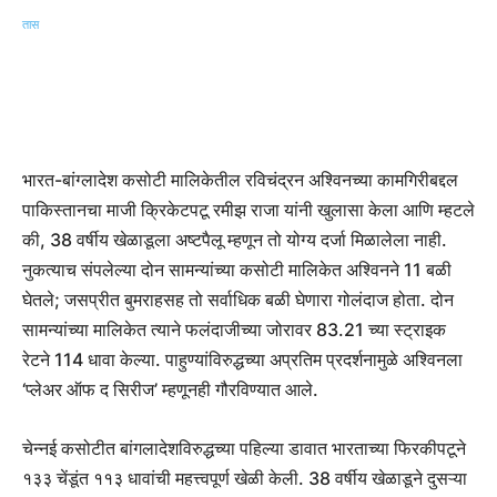
भारत-बांग्लादेश कसोटी मालिकेतील रविचंद्रन अश्विनच्या कामगिरीबद्दल
पाकिस्तानचा माजी क्रिकेटपटू रमीझ राजा यांनी खुलासा केला आणि म्हटले
की, 38 वर्षीय खेळाडूला अष्टपैलू म्हणून तो योग्य दर्जा मिळालेला नाही.
नुकत्याच संपलेल्या दोन सामन्यांच्या कसोटी मालिकेत अश्विनने 11 बळी
घेतले; जसप्रीत बुमराहसह तो सर्वाधिक बळी घेणारा गोलंदाज होता. दोन
सामन्यांच्या मालिकेत त्याने फलंदाजीच्या जोरावर 83.21 च्या स्ट्राइक
रेटने 114 धावा केल्या. पाहुण्यांविरुद्धच्या अप्रतिम प्रदर्शनामुळे अश्विनला
‘प्लेअर ऑफ द सिरीज’ म्हणूनही गौरविण्यात आले.
चेन्नई कसोटीत बांगलादेशविरुद्धच्या पहिल्या डावात भारताच्या फिरकीपटूने
१३३ चेंडूंत ११३ धावांची महत्त्वपूर्ण खेळी केली. 38 वर्षीय खेळाडूने दुसऱ्या