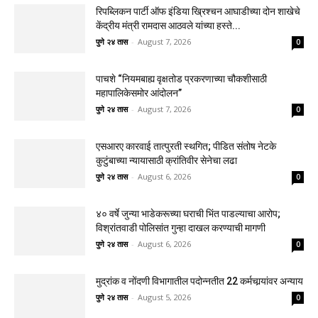
रिपब्लिकन पार्टी ऑफ इंडिया ख्रिश्चन आघाडीच्या दोन शाखेचे
केंद्रीय मंत्री रामदास आठवले यांच्या हस्ते...
पुणे २४ तास
-
August 7, 2026
0
पाचशे “नियमबाह्य वृक्षतोड प्रकरणाच्या चौकशीसाठी
महापालिकेसमोर आंदोलन”
पुणे २४ तास
-
August 7, 2026
0
एसआरए कारवाई तात्पुरती स्थगित; पीडित संतोष नेटके
कुटुंबाच्या न्यायासाठी क्रांतिवीर सेनेचा लढा
पुणे २४ तास
-
August 6, 2026
0
४० वर्षे जुन्या भाडेकरूच्या घराची भिंत पाडल्याचा आरोप;
विश्रांतवाडी पोलिसांत गुन्हा दाखल करण्याची मागणी
पुणे २४ तास
-
August 6, 2026
0
मुद्रांक व नोंदणी विभागातील पदोन्नतीत 22 कर्मचार्‍यांवर अन्याय
पुणे २४ तास
-
August 5, 2026
0