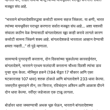
मजबूत संघ आहे.
“भारताने बांगलादेशविरुद्धचा कसोटी सामना सहज जिंकला. या क्षणी, भारत
त्यांच्या मायभूमीवर पराभूत करणारा सर्वात मजबूत संघ आहे… अशा यशस्वी
संघाला कठीण वेळ देण्यासाठी बांगलादेशला खूप काही करावे लागले कारण
कसोटी सामना जिंकणे शक्य आहे. बांगलादेशकडे भारताला आव्हान देण्याची
क्षमता नव्हती…” तो पुढे म्हणाला.
सामन्याचे पुनरावृत्ती करताना, दोन दिवसांच्या चुकलेल्या कारवाईनंतर,
बांगलादेशने, भारताने प्रथम फलंदाजी करताना चौथ्या दिवशी त्यांचा डाव
पुन्हा सुरू केला. मोमिमुल हकने (194 चेंडूत 17 चौकार आणि एका
षटकारासह 107 धावा) शतक ठोकले आणि बांगलादेशने 233 धावा केल्या.
जसप्रीत बुमराहने तीन, तर सिराज, रविचंद्रन अश्विन आणि आकाश दीपने
दोन धावा केल्या. रवींद्र जडेजाला एक टाळू लागला.
बोर्डावर धावा जमवण्याची अथक भूक घेऊन, भारताने बांगलादेशच्या