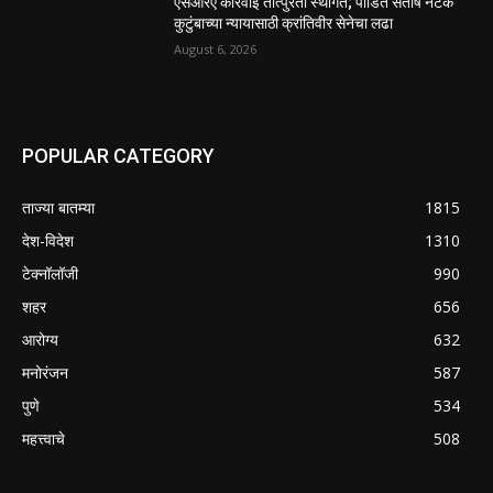
एसआरए कारवाई तात्पुरती स्थगित; पीडित संतोष नेटके
कुटुंबाच्या न्यायासाठी क्रांतिवीर सेनेचा लढा
August 6, 2026
POPULAR CATEGORY
ताज्या बातम्या
1815
देश-विदेश
1310
टेक्नॉलॉजी
990
शहर
656
आरोग्य
632
मनोरंजन
587
पुणे
534
महत्त्वाचे
508