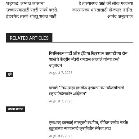
घड्याळ: लग्नात लासग्ना
हे हास्यास्पद आहे की लोक गव्हाच्या
उच्चारण्यासाठी स्त्री संघर्ष करते,
कारणास्तव भारतासाठी खेळणार नाहीत:
इंटरनेट हसणे थांबवू शकत नाही
आनंद अमृतराज
RELATED ARTICLES
रिपब्लिकन पार्टी ऑफ इंडिया ख्रिश्चन आघाडीच्या दोन
शाखेचे केंद्रीय मंत्री रामदास आठवले यांच्या हस्ते
उद्घाटन
August 7, 2026
पुणे
पाचशे “नियमबाह्य वृक्षतोड प्रकरणाच्या चौकशीसाठी
महापालिकेसमोर आंदोलन”
August 7, 2026
ताज्या बातम्या
एसआरए कारवाई तात्पुरती स्थगित; पीडित संतोष नेटके
कुटुंबाच्या न्यायासाठी क्रांतिवीर सेनेचा लढा
August 6, 2026