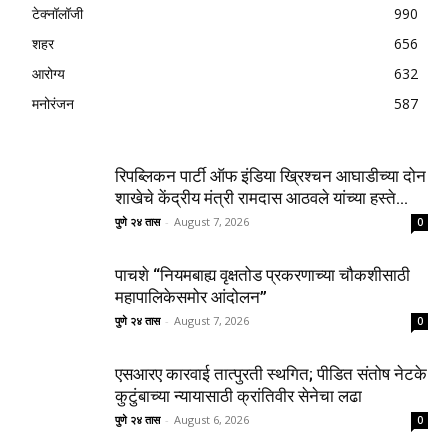
टेक्नॉलॉजी
990
शहर
656
आरोग्य
632
मनोरंजन
587
रिपब्लिकन पार्टी ऑफ इंडिया ख्रिश्चन आघाडीच्या दोन
शाखेचे केंद्रीय मंत्री रामदास आठवले यांच्या हस्ते...
पुणे २४ तास
-
August 7, 2026
0
पाचशे “नियमबाह्य वृक्षतोड प्रकरणाच्या चौकशीसाठी
महापालिकेसमोर आंदोलन”
पुणे २४ तास
-
August 7, 2026
0
एसआरए कारवाई तात्पुरती स्थगित; पीडित संतोष नेटके
कुटुंबाच्या न्यायासाठी क्रांतिवीर सेनेचा लढा
पुणे २४ तास
-
August 6, 2026
0