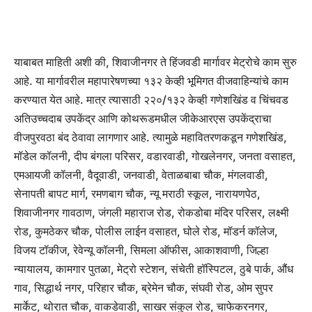
याबाबत माहिती अशी की, शिवाजीनगर ते हिंजवडी मार्गावर मेट्रोचे काम सुरु
आहे. या मार्गावरील महापारेषणच्या १३२ केव्ही भूमिगत वीजवाहिन्यांचे काम
करण्यात येत आहे. मात्र त्यासाठी २२०/१३२ केव्ही गणेशखिंड व चिंचवड
अतिउच्चदाब उपकेंद्र आणि कोथरूडमधील जीकेआरएस उपकेंद्राचा
वीजपुरवठा बंद ठेवावा लागणार आहे. त्यामुळे महावितरणकडून गणेशखिंड,
मॉडेल कॉलनी, दीप बंगला परिसर, वडारवाडी, गोखलेनगर, जनता वसाहत,
एमआयजी कॉलनी, वैदूवाडी, जनवाडी, वेताळबाबा चौक, मंगलवाडी,
सेनापती बापट मार्ग, रमणबाग चौक, न्यू मराठी स्कूल, नारायणपेठ,
शिवाजीनगर गावठाण, जंगली महाराज रोड, रोकडोबा मंदिर परिसर, लक्ष्मी
रोड, कुमठेकर चौक, पोलीस लाईन वसाहत, घोले रोड, मॉडर्न कॉलेज,
विजय टॉकीज, रेवेन्यू कॉलनी, सिमला ऑफीस, आकाशवाणी, जिल्हा
न्यायालय, कामगार पुतळा, मेट्रो स्टेशन, संचेती हॉस्पिटल, ठुबे पार्क, औंध
गाव, सिद्धार्थ नगर, परिहार चौक, ब्रेमेन चौक, संघवी रोड, ओम सुपर
मार्केट, थोरात चौक, वाकडेवाडी, साखर संकुल रोड, चाफेकरनगर,