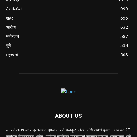
टेक्नॉलॉजी
990
शहर
656
आरोग्य
632
मनोरंजन
587
पुणे
534
महत्त्वाचे
508
ABOUT US
या संकेतस्थळावर प्रकाशित झालेला सर्व मजकूर, लेख आणि त्याचे हक्क , जबाबदारी''
संबंधित लेखकांकडे आहेत. प्रसिद्ध झालेल्या मजकुराशी संपादक सहमत असतीलच असे