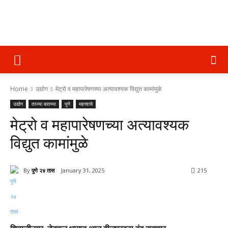
पुणे
Home
उद्योग
मेट्रो व महापारेषणच्या अत्यावश्यक विद्युत कामांमुळे
२४
उद्योग
ताज्या बातम्या
पुणे
महत्त्वाचे
मेट्रो व महापारेषणच्या अत्यावश्यक
तास
विद्युत कामांमुळे
By
पुणे २४ तास
January 31, 2025
215