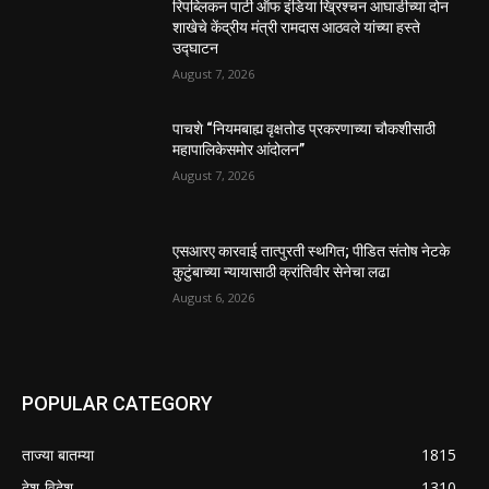
रिपब्लिकन पार्टी ऑफ इंडिया ख्रिश्चन आघाडीच्या दोन
शाखेचे केंद्रीय मंत्री रामदास आठवले यांच्या हस्ते
उद्घाटन
August 7, 2026
पाचशे “नियमबाह्य वृक्षतोड प्रकरणाच्या चौकशीसाठी
महापालिकेसमोर आंदोलन”
August 7, 2026
एसआरए कारवाई तात्पुरती स्थगित; पीडित संतोष नेटके
कुटुंबाच्या न्यायासाठी क्रांतिवीर सेनेचा लढा
August 6, 2026
POPULAR CATEGORY
ताज्या बातम्या
1815
देश-विदेश
1310