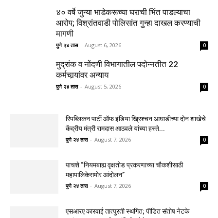
४० वर्षे जुन्या भाडेकरूच्या घराची भिंत पाडल्याचा
आरोप; विश्रांतवाडी पोलिसांत गुन्हा दाखल करण्याची
मागणी
पुणे २४ तास
-
August 6, 2026
0
मुद्रांक व नोंदणी विभागातील पदोन्नतीत 22
कर्मचार्‍यांवर अन्याय
पुणे २४ तास
-
August 5, 2026
0
रिपब्लिकन पार्टी ऑफ इंडिया ख्रिश्चन आघाडीच्या दोन शाखेचे
केंद्रीय मंत्री रामदास आठवले यांच्या हस्ते...
पुणे २४ तास
-
August 7, 2026
0
पाचशे “नियमबाह्य वृक्षतोड प्रकरणाच्या चौकशीसाठी
महापालिकेसमोर आंदोलन”
पुणे २४ तास
-
August 7, 2026
0
एसआरए कारवाई तात्पुरती स्थगित; पीडित संतोष नेटके