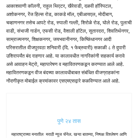
आकाशवाणी कॉलनी, राहुल थिएटर, खैरेवाडी, दळवी हॉस्पिटल,
अशोकनगर, रेंज हिल्स रोड, काकडे मॉल, एबीआयएल, मोदीबाग,
चव्हाणनगर तसेच आपटे रोड, रुपाली गल्ली, शिरोळे रोड, घोले रोड, पुलाची
वाडी, संभाजी गार्डन, एफसी रोड, वैशाली हॉटेल, सुतारदरा, शिवतिर्थनगर,
साम्राज्यनगर, शिक्षकनगर, जयभवानीनगर, किष्किंधानगर आदी
परिसरातील वीजपुरवठा शनिवारी (दि. १ फेब्रुवारी) सकाळी ८ ते दुपारी
उशिरापर्यंत बंद राहणार आहे. या कालावधीत नागरिकांनी सहकार्य करावे
असे आवाहन मेट्रो, महापारेषण व महावितरणकडून करण्यात आले आहे.
महावितरणकडून वीज बंदच्या कालावधीबाबत संबंधित वीजग्राहकांना
नोंदणीकृत मोबाईल क्रमांकावर एसएमएसद्वारे कळविण्यात आले आहे.
पुणे २४ तास
महाराष्ट्राच्या मनातील मराठी न्यूज चॅनेल. खऱ्या बातम्या, निष्पक्ष विश्लेषण आणि