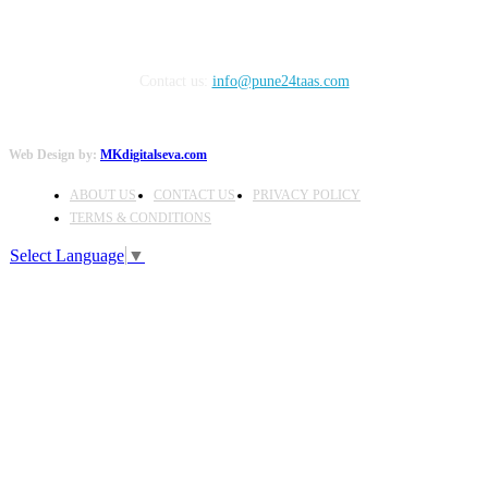
Contact us:
info@pune24taas.com
Web Design by:
MKdigitalseva.com
ABOUT US
CONTACT US
PRIVACY POLICY
TERMS & CONDITIONS
Select Language
▼