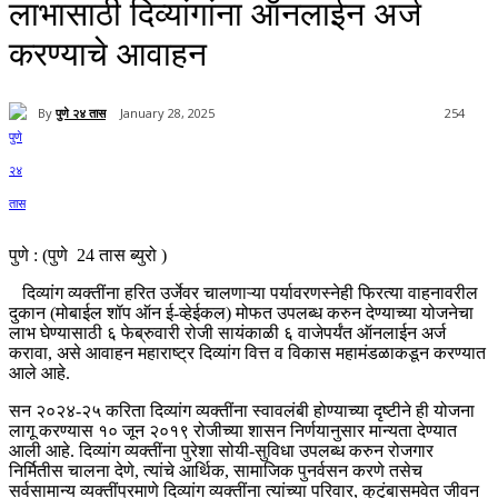
लाभासाठी दिव्यांगांना ऑनलाईन अर्ज
करण्याचे आवाहन
By
पुणे २४ तास
January 28, 2025
254
पुणे : (पुणे 24 तास ब्युरो )
दिव्यांग व्यक्तींना हरित उर्जेवर चालणाऱ्या पर्यावरणस्नेही फिरत्या वाहनावरील
दुकान (मोबाईल शॉप ऑन ई-व्हेईकल) मोफत उपलब्ध करुन देण्याच्या योजनेचा
लाभ घेण्यासाठी ६ फेब्रुवारी रोजी सायंकाळी ६ वाजेपर्यंत ऑनलाईन अर्ज
करावा, असे आवाहन महाराष्ट्र दिव्यांग वित्त व विकास महामंडळाकडून करण्यात
आले आहे.
सन २०२४-२५ करिता दिव्यांग व्यक्तींना स्वावलंबी होण्याच्या दृष्टीने ही योजना
लागू करण्यास १० जून २०१९ रोजीच्या शासन निर्णयानुसार मान्यता देण्यात
आली आहे. दिव्यांग व्यक्तींना पुरेशा सोयी-सुविधा उपलब्ध करुन रोजगार
निर्मितीस चालना देणे, त्यांचे आर्थिक, सामाजिक पुनर्वसन करणे तसेच
सर्वसामान्य व्यक्तींप्रमाणे दिव्यांग व्यक्तींना त्यांच्या परिवार, कुटुंबासमवेत जीवन