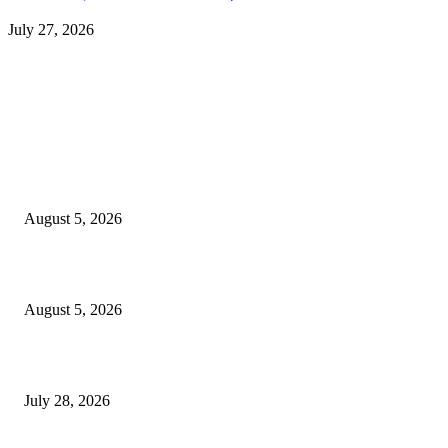
July 27, 2026
EDITOR PICKS
ज्येष्ठ लेखिका डॉ. प्रज्ञा दया पवार यांच्या अध्यक्षतेखाली पुण्यात होणार ‘लोकशाहीर अण्ण
साठे विचारवेध साहित्य संमेलन
August 5, 2026
सामाजिक प्रश्नांसाठी आंदोलने करा, एकामागे एक राजीनामे मागण्यासाठी नको’
August 5, 2026
विद्यार्थ्यांवर हल्ला करणाऱ्या केंद्रीय गृहमंत्री अमित शहा यांच्या विरोधात निषेध आंदोलन
July 28, 2026
POPULAR POSTS