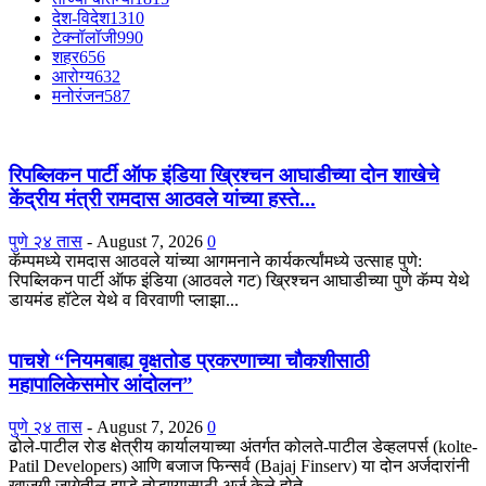
देश-विदेश
1310
टेक्नॉलॉजी
990
शहर
656
आरोग्य
632
मनोरंजन
587
रिपब्लिकन पार्टी ऑफ इंडिया ख्रिश्चन आघाडीच्या दोन शाखेचे
केंद्रीय मंत्री रामदास आठवले यांच्या हस्ते...
पुणे २४ तास
-
August 7, 2026
0
कॅम्पमध्ये रामदास आठवले यांच्या आगमनाने कार्यकर्त्यांमध्ये उत्साह पुणे:
रिपब्लिकन पार्टी ऑफ इंडिया (आठवले गट) ख्रिश्चन आघाडीच्या पुणे कॅम्प येथे
डायमंड हॉटेल येथे व विरवाणी प्लाझा...
पाचशे “नियमबाह्य वृक्षतोड प्रकरणाच्या चौकशीसाठी
महापालिकेसमोर आंदोलन”
पुणे २४ तास
-
August 7, 2026
0
ढोले-पाटील रोड क्षेत्रीय कार्यालयाच्या अंतर्गत कोलते-पाटील डेव्हलपर्स (kolte-
Patil Developers) आणि बजाज फिन्सर्व (Bajaj Finserv) या दोन अर्जदारांनी
खाजगी जागेतील झाडे तोडण्यासाठी अर्ज केले होते,...