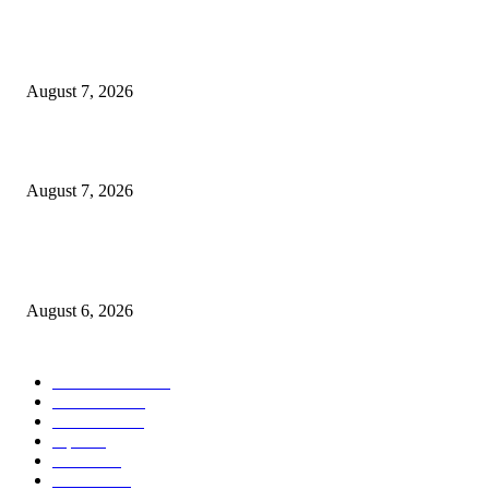
रिपब्लिकन पार्टी ऑफ इंडिया ख्रिश्चन आघाडीच्या दोन शाखेचे केंद्रीय मंत्री रामदास आठ
यांच्या हस्ते उद्घाटन
August 7, 2026
पाचशे “नियमबाह्य वृक्षतोड प्रकरणाच्या चौकशीसाठी महापालिकेसमोर आंदोलन”
August 7, 2026
एसआरए कारवाई तात्पुरती स्थगित; पीडित संतोष नेटके कुटुंबाच्या न्यायासाठी क्रांतिवीर से
लढा
August 6, 2026
POPULAR CATEGORY
ताज्या बातम्या
1815
देश-विदेश
1310
टेक्नॉलॉजी
990
शहर
656
आरोग्य
632
मनोरंजन
587