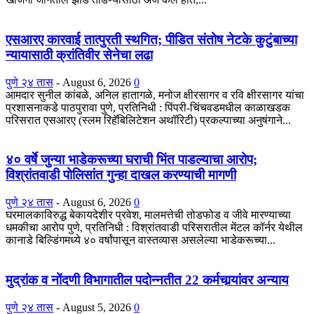
एसआरए कारवाई तात्पुरती स्थगित; पीडित संतोष नेटके कुटुंबाच्या
न्यायासाठी क्रांतिवीर सेनेचा लढा
पुणे २४ तास
-
August 6, 2026
0
आमदार सुनील कांबळे, अनिल हातागळे, मनोज क्षीरसागर व रवि क्षीरसागर यांचा
प्रशासनाकडे पाठपुरावा पुणे, प्रतिनिधी : पिंपरी-चिंचवडमधील काळाखडक
परिसरात एसआरए (स्लम रिहॅबिलिटेशन अथॉरिटी) प्रकल्पाच्या अनुषंगाने...
४० वर्षे जुन्या भाडेकरूच्या घराची भिंत पाडल्याचा आरोप;
विश्रांतवाडी पोलिसांत गुन्हा दाखल करण्याची मागणी
पुणे २४ तास
-
August 6, 2026
0
घरमालकाविरुद्ध बेकायदेशीर प्रवेश, मालमत्तेची तोडफोड व जीवे मारण्याच्या
धमकीचा आरोप पुणे, प्रतिनिधी : विश्रांतवाडी परिसरातील मेंटल कॉर्नर येथील
कानाडे बिल्डिंगमध्ये ४० वर्षांपासून वास्तव्यास असलेल्या भाडेकरूच्या...
मुद्रांक व नोंदणी विभागातील पदोन्नतीत 22 कर्मचार्‍यांवर अन्याय
पुणे २४ तास
-
August 5, 2026
0