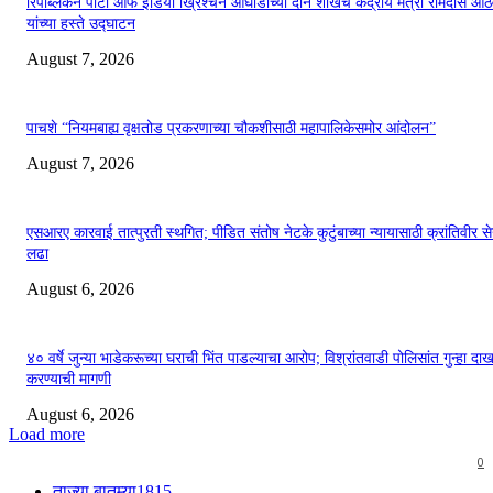
रिपब्लिकन पार्टी ऑफ इंडिया ख्रिश्चन आघाडीच्या दोन शाखेचे केंद्रीय मंत्री रामदास आठ
यांच्या हस्ते उद्घाटन
August 7, 2026
पाचशे “नियमबाह्य वृक्षतोड प्रकरणाच्या चौकशीसाठी महापालिकेसमोर आंदोलन”
August 7, 2026
एसआरए कारवाई तात्पुरती स्थगित; पीडित संतोष नेटके कुटुंबाच्या न्यायासाठी क्रांतिवीर से
लढा
August 6, 2026
४० वर्षे जुन्या भाडेकरूच्या घराची भिंत पाडल्याचा आरोप; विश्रांतवाडी पोलिसांत गुन्हा द
करण्याची मागणी
August 6, 2026
Load more
0
ताज्या बातम्या
1815