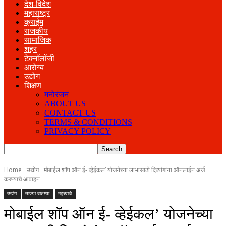
देश-विदेश
महाराष्ट्र
क्राईम
राजकीय
सामाजिक
शहर
टेक्नॉलॉजी
आरोग्य
उद्योग
शिक्षण
मनोरंजन
ABOUT US
CONTACT US
TERMS & CONDITIONS
PRIVACY POLICY
Home
उद्योग
मोबाईल शॉप ऑन ई- व्हेईकल’ योजनेच्या लाभासाठी दिव्यांगांना ऑनलाईन अर्ज
करण्याचे आवाहन
उद्योग
ताज्या बातम्या
महत्त्वाचे
मोबाईल शॉप ऑन ई- व्हेईकल’ योजनेच्या