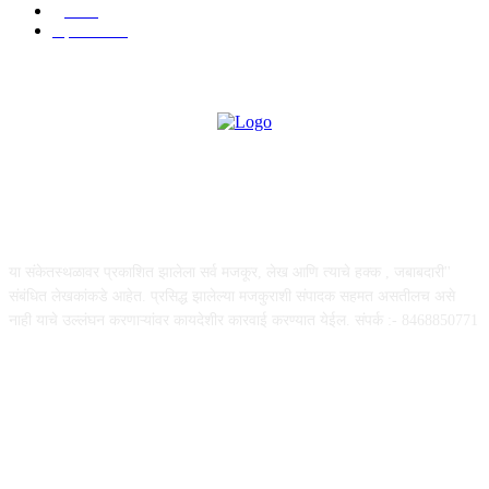
पुणे
534
महत्त्वाचे
508
ABOUT US
या संकेतस्थळावर प्रकाशित झालेला सर्व मजकूर, लेख आणि त्याचे हक्क , जबाबदारी''
संबंधित लेखकांकडे आहेत. प्रसिद्ध झालेल्या मजकुराशी संपादक सहमत असतीलच असे
नाही याचे उल्लंघन करणाऱ्यांवर कायदेशीर कारवाई करण्यात येईल. संपर्क :- 8468850771
FOLLOW US