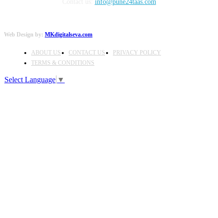
Contact us:
info@pune24taas.com
Web Design by:
MKdigitalseva.com
ABOUT US
CONTACT US
PRIVACY POLICY
TERMS & CONDITIONS
Select Language
▼