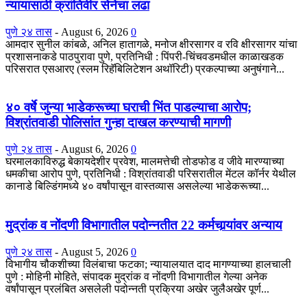
न्यायासाठी क्रांतिवीर सेनेचा लढा
पुणे २४ तास
-
August 6, 2026
0
आमदार सुनील कांबळे, अनिल हातागळे, मनोज क्षीरसागर व रवि क्षीरसागर यांचा
प्रशासनाकडे पाठपुरावा पुणे, प्रतिनिधी : पिंपरी-चिंचवडमधील काळाखडक
परिसरात एसआरए (स्लम रिहॅबिलिटेशन अथॉरिटी) प्रकल्पाच्या अनुषंगाने...
४० वर्षे जुन्या भाडेकरूच्या घराची भिंत पाडल्याचा आरोप;
विश्रांतवाडी पोलिसांत गुन्हा दाखल करण्याची मागणी
पुणे २४ तास
-
August 6, 2026
0
घरमालकाविरुद्ध बेकायदेशीर प्रवेश, मालमत्तेची तोडफोड व जीवे मारण्याच्या
धमकीचा आरोप पुणे, प्रतिनिधी : विश्रांतवाडी परिसरातील मेंटल कॉर्नर येथील
कानाडे बिल्डिंगमध्ये ४० वर्षांपासून वास्तव्यास असलेल्या भाडेकरूच्या...
मुद्रांक व नोंदणी विभागातील पदोन्नतीत 22 कर्मचार्‍यांवर अन्याय
पुणे २४ तास
-
August 5, 2026
0
विभागीय चौकशीच्या विलंबाचा फटका; न्यायालयात दाद मागण्याच्या हालचाली
पुणे : मोहिनी मोहिते, संपादक मुद्रांक व नोंदणी विभागातील गेल्या अनेक
वर्षांपासून प्रलंबित असलेली पदोन्नती प्रक्रिया अखेर जुलैअखेर पूर्ण...