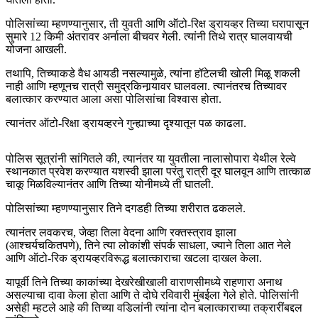
पोलिसांच्या म्हणण्यानुसार, ती युवती आणि ऑटो-रिक्ष ड्रायव्हर तिच्या घरापासून
सुमारे 12 किमी अंतरावर अर्नाला बीचवर गेली. त्यांनी तिथे रात्र घालवायची
योजना आखली.
तथापि, तिच्याकडे वैध आयडी नसल्यामुळे, त्यांना हॉटेलची खोली मिळू शकली
नाही आणि म्हणूनच रात्री समुद्रकिनार्‍यावर घालवला. त्यानंतरच तिच्यावर
बलात्कार करण्यात आला असा पोलिसांचा विश्वास होता.
त्यानंतर ऑटो-रिक्षा ड्रायव्हरने गुन्ह्याच्या दृश्यातून पळ काढला.
पोलिस सूत्रांनी सांगितले की, त्यानंतर या युवतीला नालासोपारा येथील रेल्वे
स्थानकात प्रवेश करण्यात यशस्वी झाला परंतु रात्री दूर घालवून आणि तात्काळ
चाकू मिळविल्यानंतर आणि तिच्या योनीमध्ये ती घातली.
पोलिसांच्या म्हणण्यानुसार तिने दगडही तिच्या शरीरात ढकलले.
त्यानंतर लवकरच, जेव्हा तिला वेदना आणि रक्तस्त्राव झाला
(आश्चर्यचकितपणे), तिने त्या लोकांशी संपर्क साधला, ज्याने तिला आत नेले
आणि ऑटो-रिक ड्रायव्हरविरूद्ध बलात्काराचा खटला दाखल केला.
यापूर्वी तिने तिच्या काकांच्या देखरेखीखाली वाराणसीमध्ये राहणारा अनाथ
असल्याचा दावा केला होता आणि ते दोघे रविवारी मुंबईला गेले होते. पोलिसांनी
असेही म्हटले आहे की तिच्या वडिलांनी त्यांना दोन बलात्काराच्या तक्रारींबद्दल