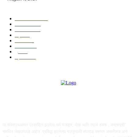
POPULAR CATEGORY
ताज्या बातम्या
1815
देश-विदेश
1310
टेक्नॉलॉजी
990
शहर
656
आरोग्य
632
मनोरंजन
587
पुणे
534
महत्त्वाचे
508
ABOUT US
या संकेतस्थळावर प्रकाशित झालेला सर्व मजकूर, लेख आणि त्याचे हक्क , जबाबदारी''
संबंधित लेखकांकडे आहेत. प्रसिद्ध झालेल्या मजकुराशी संपादक सहमत असतीलच असे