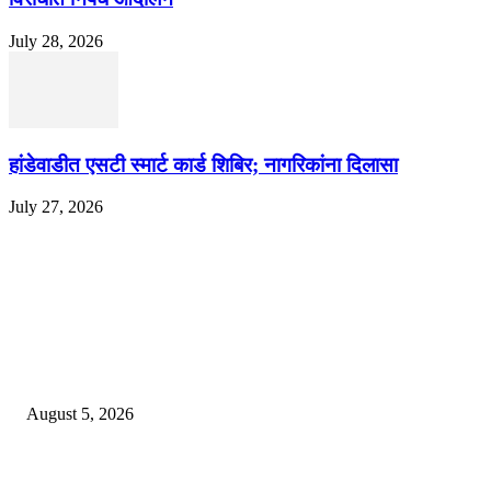
July 28, 2026
हांडेवाडीत एसटी स्मार्ट कार्ड शिबिर; नागरिकांना दिलासा
July 27, 2026
EDITOR PICKS
ज्येष्ठ लेखिका डॉ. प्रज्ञा दया पवार यांच्या अध्यक्षतेखाली पुण्यात होणार ‘लोकशाहीर अण्ण
साठे विचारवेध साहित्य संमेलन
August 5, 2026
सामाजिक प्रश्नांसाठी आंदोलने करा, एकामागे एक राजीनामे मागण्यासाठी नको’