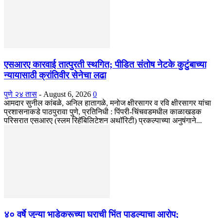
एसआरए कारवाई तात्पुरती स्थगित; पीडित संतोष नेटके कुटुंबाच्या
न्यायासाठी क्रांतिवीर सेनेचा लढा
पुणे २४ तास
-
August 6, 2026
0
आमदार सुनील कांबळे, अनिल हातागळे, मनोज क्षीरसागर व रवि क्षीरसागर यांचा
प्रशासनाकडे पाठपुरावा पुणे, प्रतिनिधी : पिंपरी-चिंचवडमधील काळाखडक
परिसरात एसआरए (स्लम रिहॅबिलिटेशन अथॉरिटी) प्रकल्पाच्या अनुषंगाने...
४० वर्षे जुन्या भाडेकरूच्या घराची भिंत पाडल्याचा आरोप;