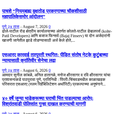
पाचशे “नियमबाह्य वृक्षतोड प्रकरणाच्या चौकशीसाठी
महापालिकेसमोर आंदोलन”
पुणे २४ तास
-
August 7, 2026
0
ढोले-पाटील रोड क्षेत्रीय कार्यालयाच्या अंतर्गत कोलते-पाटील डेव्हलपर्स (kolte-
Patil Developers) आणि बजाज फिन्सर्व (Bajaj Finserv) या दोन अर्जदारांनी
खाजगी जागेतील झाडे तोडण्यासाठी अर्ज केले होते,...
एसआरए कारवाई तात्पुरती स्थगित; पीडित संतोष नेटके कुटुंबाच्या
न्यायासाठी क्रांतिवीर सेनेचा लढा
पुणे २४ तास
-
August 6, 2026
0
आमदार सुनील कांबळे, अनिल हातागळे, मनोज क्षीरसागर व रवि क्षीरसागर यांचा
प्रशासनाकडे पाठपुरावा पुणे, प्रतिनिधी : पिंपरी-चिंचवडमधील काळाखडक
परिसरात एसआरए (स्लम रिहॅबिलिटेशन अथॉरिटी) प्रकल्पाच्या अनुषंगाने...
४० वर्षे जुन्या भाडेकरूच्या घराची भिंत पाडल्याचा आरोप;
विश्रांतवाडी पोलिसांत गुन्हा दाखल करण्याची मागणी
पुणे २४ तास
-
August 6, 2026
0