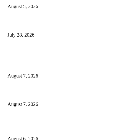
August 5, 2026
विद्यार्थ्यांवर हल्ला करणाऱ्या केंद्रीय गृहमंत्री अमित शहा यांच्या विरोधात निषेध आंदोलन
July 28, 2026
POPULAR POSTS
रिपब्लिकन पार्टी ऑफ इंडिया ख्रिश्चन आघाडीच्या दोन शाखेचे केंद्रीय मंत्री रामदास आठ
यांच्या हस्ते उद्घाटन
August 7, 2026
पाचशे “नियमबाह्य वृक्षतोड प्रकरणाच्या चौकशीसाठी महापालिकेसमोर आंदोलन”
August 7, 2026
एसआरए कारवाई तात्पुरती स्थगित; पीडित संतोष नेटके कुटुंबाच्या न्यायासाठी क्रांतिवीर से
लढा
August 6, 2026