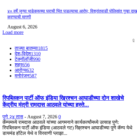
४० वर्षे जुन्या भाडेकरूच्या घराची भिंत पाडल्याचा आरोप; विश्रांतवाडी पोलिसांत गुन्हा द
करण्याची मागणी
August 6, 2026
Load more
0
ताज्या बातम्या
1815
देश-विदेश
1310
टेक्नॉलॉजी
990
शहर
656
आरोग्य
632
मनोरंजन
587
रिपब्लिकन पार्टी ऑफ इंडिया ख्रिश्चन आघाडीच्या दोन शाखेचे
केंद्रीय मंत्री रामदास आठवले यांच्या हस्ते...
पुणे २४ तास
-
August 7, 2026
0
कॅम्पमध्ये रामदास आठवले यांच्या आगमनाने कार्यकर्त्यांमध्ये उत्साह पुणे:
रिपब्लिकन पार्टी ऑफ इंडिया (आठवले गट) ख्रिश्चन आघाडीच्या पुणे कॅम्प येथे
डायमंड हॉटेल येथे व विरवाणी प्लाझा...