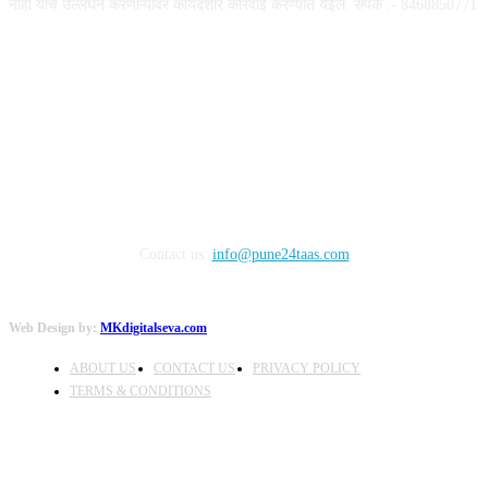
नाही याचे उल्लंघन करणाऱ्यांवर कायदेशीर कारवाई करण्यात येईल. संपर्क :- 8468850771
FOLLOW US
Contact us:
info@pune24taas.com
Web Design by:
MKdigitalseva.com
ABOUT US
CONTACT US
PRIVACY POLICY
TERMS & CONDITIONS