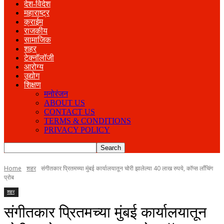
देश-विदेश
महाराष्ट्र
क्राईम
राजकीय
सामाजिक
शहर
टेक्नॉलॉजी
आरोग्य
उद्योग
शिक्षण
मनोरंजन
ABOUT US
CONTACT US
TERMS & CONDITIONS
PRIVACY POLICY
Home
शहर
संगीतकार प्रितमच्या मुंबई कार्यालयातून चोरी झालेल्या 40 लाख रुपये, कॉप्स लाँचिंग
प्रोब
शहर
संगीतकार प्रितमच्या मुंबई कार्यालयातून