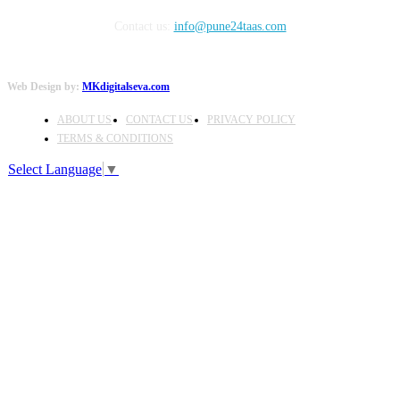
Contact us:
info@pune24taas.com
Web Design by:
MKdigitalseva.com
ABOUT US
CONTACT US
PRIVACY POLICY
TERMS & CONDITIONS
Select Language
▼