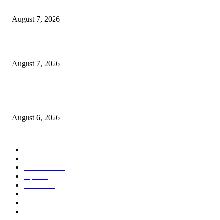
यांच्या हस्ते उद्घाटन
August 7, 2026
पाचशे “नियमबाह्य वृक्षतोड प्रकरणाच्या चौकशीसाठी महापालिकेसमोर आंदोलन”
August 7, 2026
एसआरए कारवाई तात्पुरती स्थगित; पीडित संतोष नेटके कुटुंबाच्या न्यायासाठी क्रांतिवीर से
लढा
August 6, 2026
POPULAR CATEGORY
ताज्या बातम्या
1815
देश-विदेश
1310
टेक्नॉलॉजी
990
शहर
656
आरोग्य
632
मनोरंजन
587
पुणे
534
महत्त्वाचे
508