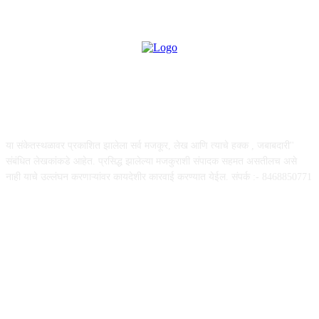
ABOUT US
या संकेतस्थळावर प्रकाशित झालेला सर्व मजकूर, लेख आणि त्याचे हक्क , जबाबदारी''
संबंधित लेखकांकडे आहेत. प्रसिद्ध झालेल्या मजकुराशी संपादक सहमत असतीलच असे
नाही याचे उल्लंघन करणाऱ्यांवर कायदेशीर कारवाई करण्यात येईल. संपर्क :- 8468850771
FOLLOW US