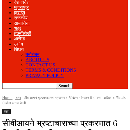
देश-विदेश
महाराष्ट्र
क्राईम
राजकीय
सामाजिक
शहर
टेक्नॉलॉजी
आरोग्य
उद्योग
शिक्षण
मनोरंजन
ABOUT US
CONTACT US
TERMS & CONDITIONS
PRIVACY POLICY
Home
शहर
सीबीआयने भ्रष्टाचाराच्या प्रकरणात 6 दिल्ली परिवहन विभागाच्या अधिका officials
्यांना अटक केली
शहर
सीबीआयने भ्रष्टाचाराच्या प्रकरणात 6