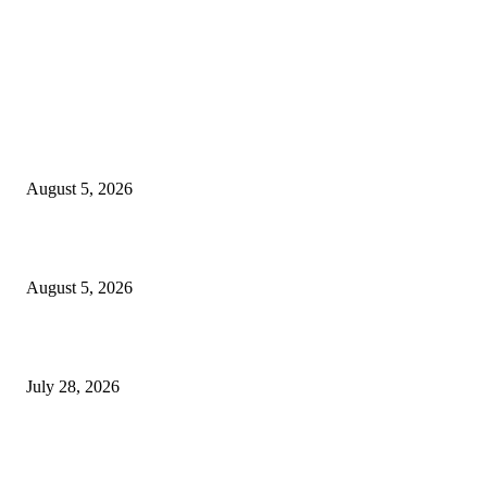
EDITOR PICKS
ज्येष्ठ लेखिका डॉ. प्रज्ञा दया पवार यांच्या अध्यक्षतेखाली पुण्यात होणार ‘लोकशाहीर अण्ण
साठे विचारवेध साहित्य संमेलन
August 5, 2026
सामाजिक प्रश्नांसाठी आंदोलने करा, एकामागे एक राजीनामे मागण्यासाठी नको’
August 5, 2026
विद्यार्थ्यांवर हल्ला करणाऱ्या केंद्रीय गृहमंत्री अमित शहा यांच्या विरोधात निषेध आंदोलन
July 28, 2026
POPULAR POSTS
रिपब्लिकन पार्टी ऑफ इंडिया ख्रिश्चन आघाडीच्या दोन शाखेचे केंद्रीय मंत्री रामदास आठ