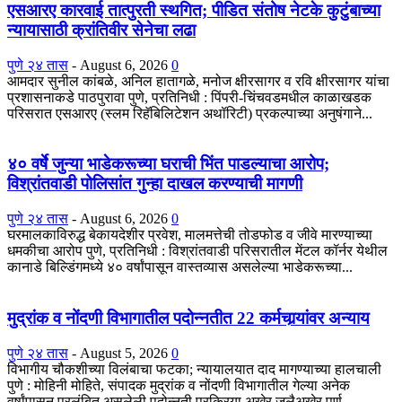
एसआरए कारवाई तात्पुरती स्थगित; पीडित संतोष नेटके कुटुंबाच्या
न्यायासाठी क्रांतिवीर सेनेचा लढा
पुणे २४ तास
-
August 6, 2026
0
आमदार सुनील कांबळे, अनिल हातागळे, मनोज क्षीरसागर व रवि क्षीरसागर यांचा
प्रशासनाकडे पाठपुरावा पुणे, प्रतिनिधी : पिंपरी-चिंचवडमधील काळाखडक
परिसरात एसआरए (स्लम रिहॅबिलिटेशन अथॉरिटी) प्रकल्पाच्या अनुषंगाने...
४० वर्षे जुन्या भाडेकरूच्या घराची भिंत पाडल्याचा आरोप;
विश्रांतवाडी पोलिसांत गुन्हा दाखल करण्याची मागणी
पुणे २४ तास
-
August 6, 2026
0
घरमालकाविरुद्ध बेकायदेशीर प्रवेश, मालमत्तेची तोडफोड व जीवे मारण्याच्या
धमकीचा आरोप पुणे, प्रतिनिधी : विश्रांतवाडी परिसरातील मेंटल कॉर्नर येथील
कानाडे बिल्डिंगमध्ये ४० वर्षांपासून वास्तव्यास असलेल्या भाडेकरूच्या...
मुद्रांक व नोंदणी विभागातील पदोन्नतीत 22 कर्मचार्‍यांवर अन्याय
पुणे २४ तास
-
August 5, 2026
0
विभागीय चौकशीच्या विलंबाचा फटका; न्यायालयात दाद मागण्याच्या हालचाली
पुणे : मोहिनी मोहिते, संपादक मुद्रांक व नोंदणी विभागातील गेल्या अनेक
वर्षांपासून प्रलंबित असलेली पदोन्नती प्रक्रिया अखेर जुलैअखेर पूर्ण...