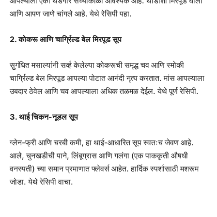
आपल्याला एका थंडगार संध्याकाळी आवश्यक आहे. थोडीशी मिरपूड घाला
आणि आपण जाणे चांगले आहे. येथे रेसिपी पहा.
2. कोकरू आणि चार्ग्रिल्ड बेल मिरपूड सूप
सुगंधित मसाल्यांनी सर्व्ह केलेल्या कोकरूची समृद्ध चव आणि स्मोकी
चार्ग्रिल्ड बेल मिरपूड आपल्या पोटात आनंदी नृत्य करतात. मांस आपल्याला
उबदार ठेवेल आणि चव आपल्याला अधिक तळमळ देईल. येथे पूर्ण रेसिपी.
3. थाई चिकन-नूडल सूप
ग्लेन-फ्री आणि चरबी कमी, हा थाई-आधारित सूप स्वतःच जेवण आहे.
आले, चुनखडीची पाने, लिंबूग्रास आणि गलंगा (एक पाककृती औषधी
वनस्पती) च्या समान प्रमाणात फ्लेवर्स आहेत. हार्दिक स्पर्शासाठी मशरूम
जोडा. येथे रेसिपी वाचा.