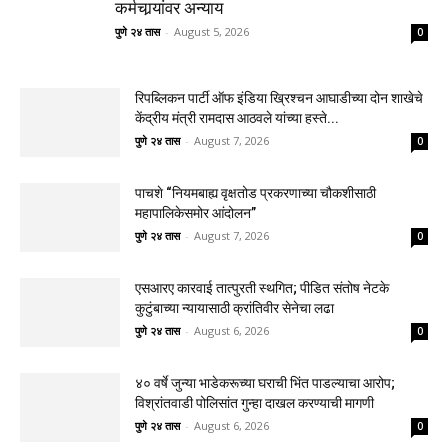
कर्मचार्‍यांवर अन्याय
पुणे २४ तास
-
August 5, 2026
0
रिपब्लिकन पार्टी ऑफ इंडिया ख्रिश्चन आघाडीच्या दोन शाखेचे
केंद्रीय मंत्री रामदास आठवले यांच्या हस्ते...
पुणे २४ तास
-
August 7, 2026
0
पाचशे “नियमबाह्य वृक्षतोड प्रकरणाच्या चौकशीसाठी
महापालिकेसमोर आंदोलन”
पुणे २४ तास
-
August 7, 2026
0
एसआरए कारवाई तात्पुरती स्थगित; पीडित संतोष नेटके
कुटुंबाच्या न्यायासाठी क्रांतिवीर सेनेचा लढा
पुणे २४ तास
-
August 6, 2026
0
४० वर्षे जुन्या भाडेकरूच्या घराची भिंत पाडल्याचा आरोप;
विश्रांतवाडी पोलिसांत गुन्हा दाखल करण्याची मागणी
पुणे २४ तास
-
August 6, 2026
0