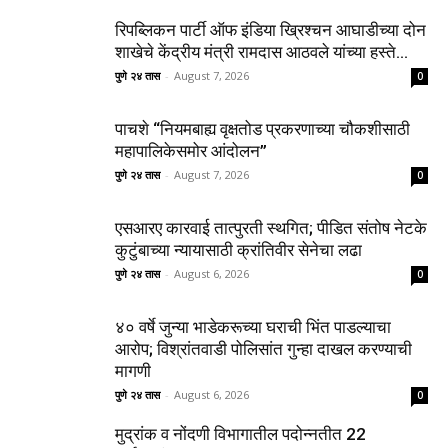
रिपब्लिकन पार्टी ऑफ इंडिया ख्रिश्चन आघाडीच्या दोन
शाखेचे केंद्रीय मंत्री रामदास आठवले यांच्या हस्ते...
पुणे २४ तास
-
August 7, 2026
0
पाचशे “नियमबाह्य वृक्षतोड प्रकरणाच्या चौकशीसाठी
महापालिकेसमोर आंदोलन”
पुणे २४ तास
-
August 7, 2026
0
एसआरए कारवाई तात्पुरती स्थगित; पीडित संतोष नेटके
कुटुंबाच्या न्यायासाठी क्रांतिवीर सेनेचा लढा
पुणे २४ तास
-
August 6, 2026
0
४० वर्षे जुन्या भाडेकरूच्या घराची भिंत पाडल्याचा
आरोप; विश्रांतवाडी पोलिसांत गुन्हा दाखल करण्याची
मागणी
पुणे २४ तास
-
August 6, 2026
0
मुद्रांक व नोंदणी विभागातील पदोन्नतीत 22