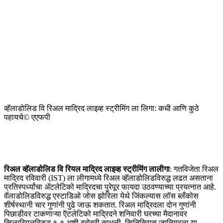
व्हॅलाडोलिड वि रिअल माद्रिद लाइव्ह स्ट्रीमिंग ला लिगा: कधी आणि कुठे
पहायचे
© एएफपी
रिअल व्हॅलाडोलिड वि रियल माद्रिद लाइव्ह स्ट्रीमिंग लालीगा
: गतविजेता रिअल
माद्रिद रविवारी (IST) ला लीगामध्ये रिअल व्हॅलाडोलिडविरुद्ध लढत असताना
प्रतिस्पर्ध्यांचा ॲटलेटिको माद्रिदचा पुरेपूर फायदा उठवण्याच्या प्रयत्नात आहे.
वॅलाडोलिडविरुद्ध एस्टाडिओ जोस झोरिला येथे जिंकल्यास लॉस ब्लँकोस
शीर्षस्थानी चार गुणांनी पुढे जाऊ शकतात. रिअल माद्रिदला दोन गुणांनी
पिछाडीवर टाकणाऱ्या ऍटलेटिको माद्रिदने शनिवारी घरच्या मैदानावर
व्हिलारियलविरुद्ध १-१ अशी बरोबरी साधली. व्हिनिसियस ज्युनियरला या