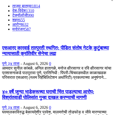
ताज्या बातम्या
1814
देश-विदेश
1310
टेक्नॉलॉजी
990
शहर
655
आरोग्य
632
मनोरंजन
587
एसआरए कारवाई तात्पुरती स्थगित; पीडित संतोष नेटके कुटुंबाच्या
न्यायासाठी क्रांतिवीर सेनेचा लढा
पुणे २४ तास
-
August 6, 2026
0
आमदार सुनील कांबळे, अनिल हातागळे, मनोज क्षीरसागर व रवि क्षीरसागर यांचा
प्रशासनाकडे पाठपुरावा पुणे, प्रतिनिधी : पिंपरी-चिंचवडमधील काळाखडक
परिसरात एसआरए (स्लम रिहॅबिलिटेशन अथॉरिटी) प्रकल्पाच्या अनुषंगाने...
४० वर्षे जुन्या भाडेकरूच्या घराची भिंत पाडल्याचा आरोप;
विश्रांतवाडी पोलिसांत गुन्हा दाखल करण्याची मागणी
पुणे २४ तास
-
August 6, 2026
0
घरमालकाविरुद्ध बेकायदेशीर प्रवेश, मालमत्तेची तोडफोड व जीवे मारण्याच्या