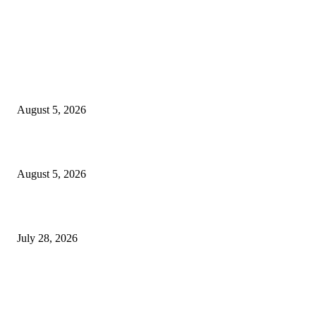
EDITOR PICKS
ज्येष्ठ लेखिका डॉ. प्रज्ञा दया पवार यांच्या अध्यक्षतेखाली पुण्यात होणार ‘लोकशाहीर अण्ण
साठे विचारवेध साहित्य संमेलन
August 5, 2026
सामाजिक प्रश्नांसाठी आंदोलने करा, एकामागे एक राजीनामे मागण्यासाठी नको’
August 5, 2026
विद्यार्थ्यांवर हल्ला करणाऱ्या केंद्रीय गृहमंत्री अमित शहा यांच्या विरोधात निषेध आंदोलन
July 28, 2026
POPULAR POSTS
एसआरए कारवाई तात्पुरती स्थगित; पीडित संतोष नेटके कुटुंबाच्या न्यायासाठी क्रांतिवीर से
लढा