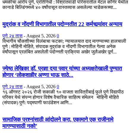
धमकीचा आरोप पुणे, प्रतिनिधी : विश्रांतवाडी परिसरातील मेंटल कॉर्नर येथील
कानाडे बिल्डिंगमध्ये ४० वर्षांपासून वास्तव्यास असलेल्या भाडेकरूच्या...
मुद्रांक व नोंदणी विभागातील पदोन्नतीत 22 कर्मचार्‍यांवर अन्याय
पुणे २४ तास
-
August 5, 2026
0
विभागीय चौकशीच्या विलंबाचा फटका; न्यायालयात दाद मागण्याच्या हालचाली
पुणे : मोहिनी मोहिते, संपादक मुद्रांक व नोंदणी विभागातील गेल्या अनेक
वर्षांपासून प्रलंबित असलेली पदोन्नती प्रक्रिया अखेर जुलैअखेर पूर्ण...
ज्येष्ठ लेखिका डॉ. प्रज्ञा दया पवार यांच्या अध्यक्षतेखाली पुण्यात
होणार ‘लोकशाहीर अण्णा भाऊ साठे...
पुणे २४ तास
-
August 5, 2026
0
१६ ऑगस्ट २०२६ रोजी सकाळी १० वाजता सावित्रीबाई फुले पुणे विद्यापीठ
परिसर येथे संपन्न होणार विशेष वैचारिक साहित्य संमेलन मोहिनी मोहिते
(संपादक) पुणे: पद्मपाणी फाउंडेशन आणि...
सामाजिक प्रश्नांसाठी आंदोलने करा, एकामागे एक राजीनामे
मागण्यासाठी नको’