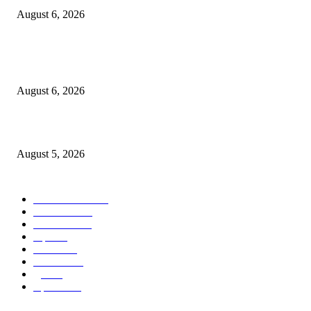
August 6, 2026
४० वर्षे जुन्या भाडेकरूच्या घराची भिंत पाडल्याचा आरोप; विश्रांतवाडी पोलिसांत गुन्हा द
करण्याची मागणी
August 6, 2026
मुद्रांक व नोंदणी विभागातील पदोन्नतीत 22 कर्मचार्‍यांवर अन्याय
August 5, 2026
POPULAR CATEGORY
ताज्या बातम्या
1814
देश-विदेश
1310
टेक्नॉलॉजी
990
शहर
655
आरोग्य
632
मनोरंजन
587
पुणे
532
महत्त्वाचे
507