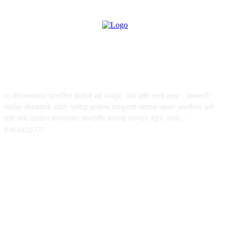
ABOUT US
या संकेतस्थळावर प्रकाशित झालेला सर्व मजकूर, लेख आणि त्याचे हक्क , जबाबदारी''
संबंधित लेखकांकडे आहेत. प्रसिद्ध झालेल्या मजकुराशी संपादक सहमत असतीलच असे
नाही याचे उल्लंघन करणाऱ्यांवर कायदेशीर कारवाई करण्यात येईल. संपर्क :-
8468850771
FOLLOW US