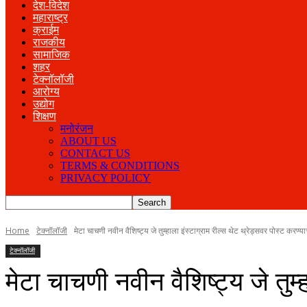
देश-विदेश
महाराष्ट्र
क्राईम
राजकीय
सामाजिक
शहर
टेक्नॉलॉजी
आरोग्य
उद्योग
शिक्षण
मनोरंजन
ABOUT US
CONTACT US
TERMS & CONDITIONS
PRIVACY POLICY
Home
टेक्नॉलॉजी
मेटा चाचणी नवीन वैशिष्ट्य जे तुम्हाला इंस्टाग्राम रील्स थेट थ्रेड्सवर पोस्ट करण्या
टेक्नॉलॉजी
मेटा चाचणी नवीन वैशिष्ट्य जे तुम्