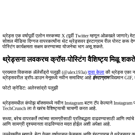
थ्रेड्स एक वर्षापूर्वी एलोन मस्कच्या X (पूर्वी Twitter म्हणून ओळखले जाणारे) मेट
सोशल मीडिया दिग्गज वापरकर्त्यांना थेट थ्रेड्सवर इंस्टाग्राम रील पोस्ट करू 
पोस्टिंग कार्यक्षमता सक्षम करण्याच्या योजनेचा भाग असू शकते.
थ्रेड्सना लवकरच क्रॉस-पोस्टिंग वैशिष्ट्य मिळू शकत
प्रख्यात विकसक ॲलेसँड्रो पलुझी (@alex193a)
दावा केला
की थ्रेड्स एका नव
थ्रेड्सवरील ड्रॉप-डाउन मेनूमध्ये नवीन समाविष्ट आहे
इंस्टाग्राम
विद्यमान GIF,
फोटो क्रेडिट: अलेस्सांद्रो पलुझी
थ्रेड्समधील कंपोझ बॉक्समध्ये नवीन Instagram बटण टॅप केल्याने Instagram पो
TechCrunch ला ते खरंच वैशिष्ट्याची चाचणी करत आहे.
सध्या, बरेच वापरकर्ते त्यांच्या सामग्रीसाठी प्रतिबद्धता वाढवण्यासाठी आणि त्या
आणि सामग्री दृश्यमानता वाढविण्यात मदत होईल अशी अपेक्षा आहे.
उल्लेखनीय म्हणजे, मेटा गेल्या वर्षापासून फेसबुक आणि इंस्टाग्राम ते थ्रेड्