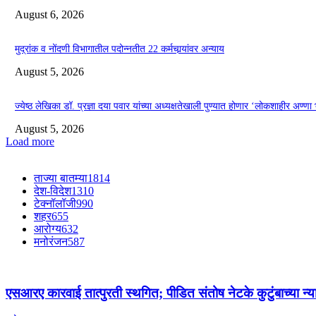
August 6, 2026
मुद्रांक व नोंदणी विभागातील पदोन्नतीत 22 कर्मचार्‍यांवर अन्याय
August 5, 2026
ज्येष्ठ लेखिका डॉ. प्रज्ञा दया पवार यांच्या अध्यक्षतेखाली पुण्यात होणार ‘लोकशाहीर अण्ण
August 5, 2026
Load more
ताज्या बातम्या
1814
देश-विदेश
1310
टेक्नॉलॉजी
990
शहर
655
आरोग्य
632
मनोरंजन
587
एसआरए कारवाई तात्पुरती स्थगित; पीडित संतोष नेटके कुटुंबाच्या न्य