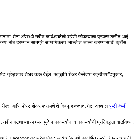
त असताना, मेटा ॲपमध्ये नवीन कार्यक्षमतेची श्रेणी जोडण्याचा प्रयत्न करीत आहे.
 ॲप्सच्या संच दरम्यान सामग्री सामायिकरण जास्तीत जास्त करण्यासाठी क्रॉस-
थेट थ्रेड्सवर शेअर करू देईल. पलुझीने शेअर केलेल्या स्क्रीनशॉटनुसार,
ोणते रील्स आणि पोस्ट शेअर करायचे ते निवडू शकतात. मेटा अहवाल
पुष्टी केली
 नवीन बटणाच्या आगमनामुळे वापरकर्त्यांना वापरकर्त्यांची प्रतिबद्धता वाढविण्यात
am आणि Facebook वर थ्रेड पोस्ट स्वयंचलितपणे प्रदर्शित करते. हे एक चाचणी