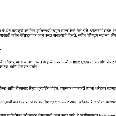
ा चे थेट मायक्रो-ब्लॉगिंग प्रतिस्पर्धी म्हणून लॉन्च केले गेले होते. प्लॅटफॉर्म वाढ
देण्यासाठी नवीन वैशिष्ट्यावर काम करत असल्याचे दिसते. नवीन वैशिष्ट्य मेटाच्या
े
ीन वैशिष्ट्याची चाचणी करत आहे जे वापरकर्त्यांना Instagram रील्स आणि पोस्ट 
 व्हॉइस आणि पोलसह पर्याय.
स्ट आणि रील्ससह ग्रिड प्रदर्शित होईल. त्यानंतर वापरकर्ते त्यांना थ्रेडवर क
ंचे अनुयायी वाढवण्यासाठी त्यांच्या Instagram पोस्ट आणि थ्रेडवर रील पोस्ट करतात.
सवर क्रॉस-पोस्टिंगला प्रोत्साहन देण्यासाठी काम करत आहे. हे आधीपासूनच Instagr