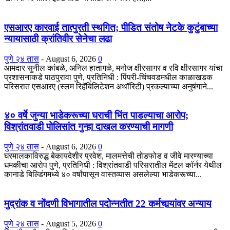
एसआरए कारवाई तात्पुरती स्थगित; पीडित संतोष नेटके कुटुंबाच्या
न्यायासाठी क्रांतिवीर सेनेचा लढा
पुणे २४ तास
-
August 6, 2026
0
आमदार सुनील कांबळे, अनिल हातागळे, मनोज क्षीरसागर व रवि क्षीरसागर यांचा
प्रशासनाकडे पाठपुरावा पुणे, प्रतिनिधी : पिंपरी-चिंचवडमधील काळाखडक
परिसरात एसआरए (स्लम रिहॅबिलिटेशन अथॉरिटी) प्रकल्पाच्या अनुषंगाने...
४० वर्षे जुन्या भाडेकरूच्या घराची भिंत पाडल्याचा आरोप;
विश्रांतवाडी पोलिसांत गुन्हा दाखल करण्याची मागणी
पुणे २४ तास
-
August 6, 2026
0
घरमालकाविरुद्ध बेकायदेशीर प्रवेश, मालमत्तेची तोडफोड व जीवे मारण्याच्या
धमकीचा आरोप पुणे, प्रतिनिधी : विश्रांतवाडी परिसरातील मेंटल कॉर्नर येथील
कानाडे बिल्डिंगमध्ये ४० वर्षांपासून वास्तव्यास असलेल्या भाडेकरूच्या...
मुद्रांक व नोंदणी विभागातील पदोन्नतीत 22 कर्मचार्‍यांवर अन्याय
पुणे २४ तास
-
August 5, 2026
0