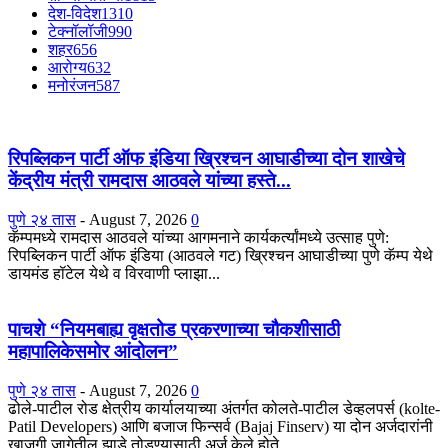
देश-विदेश
1310
टेक्नॉलॉजी
990
शहर
656
आरोग्य
632
मनोरंजन
587
रिपब्लिकन पार्टी ऑफ इंडिया ख्रिश्चन आघाडीच्या दोन शाखेचे
केंद्रीय मंत्री रामदास आठवले यांच्या हस्ते...
पुणे २४ तास
-
August 7, 2026
0
कॅम्पमध्ये रामदास आठवले यांच्या आगमनाने कार्यकर्त्यांमध्ये उत्साह पुणे:
रिपब्लिकन पार्टी ऑफ इंडिया (आठवले गट) ख्रिश्चन आघाडीच्या पुणे कॅम्प येथे
डायमंड हॉटेल येथे व विरवाणी प्लाझा...
पाचशे “नियमबाह्य वृक्षतोड प्रकरणाच्या चौकशीसाठी
महापालिकेसमोर आंदोलन”
पुणे २४ तास
-
August 7, 2026
0
ढोले-पाटील रोड क्षेत्रीय कार्यालयाच्या अंतर्गत कोलते-पाटील डेव्हलपर्स (kolte-
Patil Developers) आणि बजाज फिन्सर्व (Bajaj Finserv) या दोन अर्जदारांनी
खाजगी जागेतील झाडे तोडण्यासाठी अर्ज केले होते,...