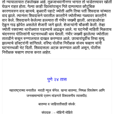
तो न्यायालायात टंकलेखक आहे. तुळजाभवानीनगर भागात तो भाडेतत्त्वावर खोली
घेऊन राहत होता. गेल्या काही दिवसांपासून गिते दाम्पत्यात कौटुंबिक
कारणावरुन वाद व्हायचे. बुधवारी पहाटे ज्योती आणि तिचा पती शिवदास यांच्यात
वाद झाले. त्यानंतर शिवदासने घरातील कात्रीने ज्योतीच्या गळ्यावर कात्रीने
वार केले. शिवदासने केलेल्या हल्ल्यात ती गंभीर जखमी झाली. आरडाओरडा
ऐकून गाढ झोपेत असलेले शेजारी जागे झाले. शेजाऱ्यांनी चौकशी केली. तेव्हा
ज्योती रक्ताच्या थारोळ्यात पडल्याचे आढळून आले. या घटनेची माहिती मिळताच
चंदननगर पोलिसांनी घटनास्थळी धाव घेतली. गंभीर जखमी झालेल्या ज्योतीला
तातडीने ससून रुग्णालयात दाखल करण्यात आले. उपचारांपूर्वीच तिचा मृत्यू
झाल्याचे डाॅक्टरांनी सांगितले. वरिष्ठ पोलीस निरीक्षक संजय चव्हाण यांनी
घटनास्थळी भेट दिली. शिवदासला अटक करण्यात आली असून, पोलीस
निरीक्षक चव्हाण तपास करत आहेत.
पुणे २४ तास
महाराष्ट्राच्या मनातील मराठी न्यूज चॅनेल. खऱ्या बातम्या, निष्पक्ष विश्लेषण आणि
जनसामान्यांचे प्रश्न मांडणारे विश्वसनीय व्यासपीठ.
बातम्या व जाहिरातीसाठी संपर्क:
संपादक : – मोहिनी मोहिते