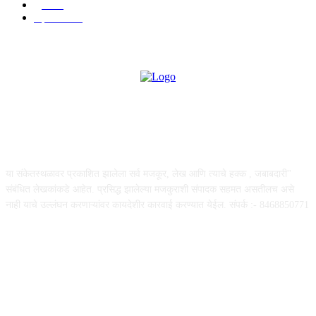
पुणे
534
महत्त्वाचे
508
ABOUT US
या संकेतस्थळावर प्रकाशित झालेला सर्व मजकूर, लेख आणि त्याचे हक्क , जबाबदारी''
संबंधित लेखकांकडे आहेत. प्रसिद्ध झालेल्या मजकुराशी संपादक सहमत असतीलच असे
नाही याचे उल्लंघन करणाऱ्यांवर कायदेशीर कारवाई करण्यात येईल. संपर्क :- 8468850771
FOLLOW US