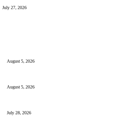
July 27, 2026
EDITOR PICKS
ज्येष्ठ लेखिका डॉ. प्रज्ञा दया पवार यांच्या अध्यक्षतेखाली पुण्यात होणार ‘लोकशाहीर अण्ण
साठे विचारवेध साहित्य संमेलन
August 5, 2026
सामाजिक प्रश्नांसाठी आंदोलने करा, एकामागे एक राजीनामे मागण्यासाठी नको’
August 5, 2026
विद्यार्थ्यांवर हल्ला करणाऱ्या केंद्रीय गृहमंत्री अमित शहा यांच्या विरोधात निषेध आंदोलन
July 28, 2026
POPULAR POSTS