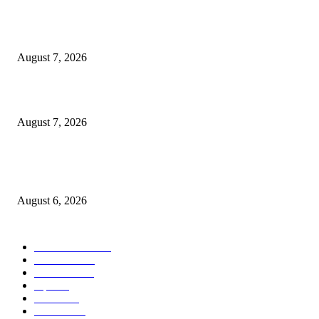
रिपब्लिकन पार्टी ऑफ इंडिया ख्रिश्चन आघाडीच्या दोन शाखेचे केंद्रीय मंत्री रामदास आठ
यांच्या हस्ते उद्घाटन
August 7, 2026
पाचशे “नियमबाह्य वृक्षतोड प्रकरणाच्या चौकशीसाठी महापालिकेसमोर आंदोलन”
August 7, 2026
एसआरए कारवाई तात्पुरती स्थगित; पीडित संतोष नेटके कुटुंबाच्या न्यायासाठी क्रांतिवीर से
लढा
August 6, 2026
POPULAR CATEGORY
ताज्या बातम्या
1815
देश-विदेश
1310
टेक्नॉलॉजी
990
शहर
656
आरोग्य
632
मनोरंजन
587