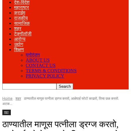
देश-विदेश
महाराष्ट्र
क्राईम
राजकीय
सामाजिक
शहर
टेक्नॉलॉजी
आरोग्य
उद्योग
शिक्षण
मनोरंजन
ABOUT US
CONTACT US
TERMS & CONDITIONS
PRIVACY POLICY
Home
शहर
ठाण्यातील माणूस पत्नीला ड्रग्ज करतो, आक्षेपार्ह फोटो काढतो, तिचा छळ करतो.
अटक...
शहर
ठाण्यातील माणूस पत्नीला ड्रग्ज करतो,