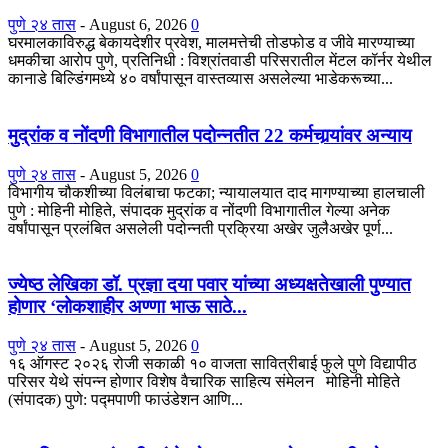
पुणे २४ तास
-
August 6, 2026
0
घरमालकाविरुद्ध बेकायदेशीर प्रवेश, मालमत्तेची तोडफोड व जीवे मारण्याच्या
धमकीचा आरोप पुणे, प्रतिनिधी : विश्रांतवाडी परिसरातील मेंटल कॉर्नर येथील
कानाडे बिल्डिंगमध्ये ४० वर्षांपासून वास्तव्यास असलेल्या भाडेकरूच्या...
मुद्रांक व नोंदणी विभागातील पदोन्नतीत 22 कर्मचार्‍यांवर अन्याय
पुणे २४ तास
-
August 5, 2026
0
विभागीय चौकशीच्या विलंबाचा फटका; न्यायालयात दाद मागण्याच्या हालचाली
पुणे : मोहिनी मोहिते, संपादक मुद्रांक व नोंदणी विभागातील गेल्या अनेक
वर्षांपासून प्रलंबित असलेली पदोन्नती प्रक्रिया अखेर जुलैअखेर पूर्ण...
ज्येष्ठ लेखिका डॉ. प्रज्ञा दया पवार यांच्या अध्यक्षतेखाली पुण्यात
होणार ‘लोकशाहीर अण्णा भाऊ साठे...
पुणे २४ तास
-
August 5, 2026
0
१६ ऑगस्ट २०२६ रोजी सकाळी १० वाजता सावित्रीबाई फुले पुणे विद्यापीठ
परिसर येथे संपन्न होणार विशेष वैचारिक साहित्य संमेलन मोहिनी मोहिते
(संपादक) पुणे: पद्मपाणी फाउंडेशन आणि...