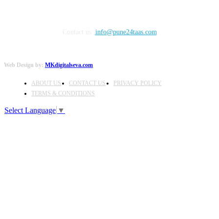
Contact us:
info@pune24taas.com
Web Design by:
MKdigitalseva.com
ABOUT US
CONTACT US
PRIVACY POLICY
TERMS & CONDITIONS
Select Language
▼