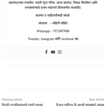
महाराष्ट्राच्या मनातील मराठी न्यूज चॅनेल. खऱ्या बातम्या, निष्पक्ष विश्लेषण आणि
जनसामान्यांचे प्रश्न मांडणारे विश्वसनीय व्यासपीठ.
बातम्या व जाहिरातीसाठी संपर्क:
संपादक : – मोहिनी मोहिते
Whatsapp:- 7972087808
Youtube, instagram आणि facebook सह
Previous article
Next article
दिल्ली-एनसीआरमध्ये रात्री हलका
रिअल माद्रिद वि आरबी साल्झबर्ग लाइव्ह