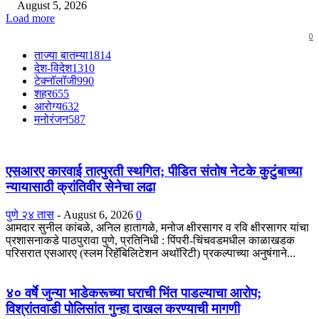
August 5, 2026
Load more
0
ताज्या बातम्या
1814
देश-विदेश
1310
टेक्नॉलॉजी
990
शहर
655
आरोग्य
632
मनोरंजन
587
एसआरए कारवाई तात्पुरती स्थगित; पीडित संतोष नेटके कुटुंबाच्या
न्यायासाठी क्रांतिवीर सेनेचा लढा
पुणे २४ तास
-
August 6, 2026
0
आमदार सुनील कांबळे, अनिल हातागळे, मनोज क्षीरसागर व रवि क्षीरसागर यांचा
प्रशासनाकडे पाठपुरावा पुणे, प्रतिनिधी : पिंपरी-चिंचवडमधील काळाखडक
परिसरात एसआरए (स्लम रिहॅबिलिटेशन अथॉरिटी) प्रकल्पाच्या अनुषंगाने...
४० वर्षे जुन्या भाडेकरूच्या घराची भिंत पाडल्याचा आरोप;
विश्रांतवाडी पोलिसांत गुन्हा दाखल करण्याची मागणी