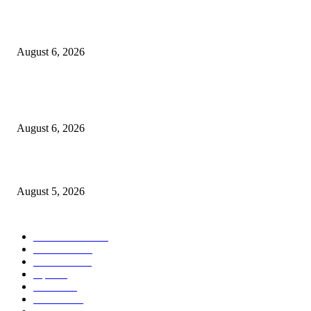
एसआरए कारवाई तात्पुरती स्थगित; पीडित संतोष नेटके कुटुंबाच्या न्यायासाठी क्रांतिवीर से
लढा
August 6, 2026
४० वर्षे जुन्या भाडेकरूच्या घराची भिंत पाडल्याचा आरोप; विश्रांतवाडी पोलिसांत गुन्हा द
करण्याची मागणी
August 6, 2026
मुद्रांक व नोंदणी विभागातील पदोन्नतीत 22 कर्मचार्‍यांवर अन्याय
August 5, 2026
POPULAR CATEGORY
ताज्या बातम्या
1814
देश-विदेश
1310
टेक्नॉलॉजी
990
शहर
655
आरोग्य
632
मनोरंजन
587