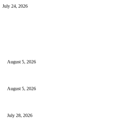
July 24, 2026
EDITOR PICKS
ज्येष्ठ लेखिका डॉ. प्रज्ञा दया पवार यांच्या अध्यक्षतेखाली पुण्यात होणार ‘लोकशाहीर अण्ण
साठे विचारवेध साहित्य संमेलन
August 5, 2026
सामाजिक प्रश्नांसाठी आंदोलने करा, एकामागे एक राजीनामे मागण्यासाठी नको’
August 5, 2026
विद्यार्थ्यांवर हल्ला करणाऱ्या केंद्रीय गृहमंत्री अमित शहा यांच्या विरोधात निषेध आंदोलन
July 28, 2026
POPULAR POSTS