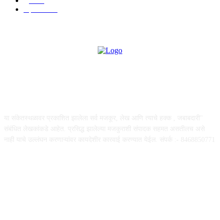
पुणे
532
महत्त्वाचे
507
ABOUT US
या संकेतस्थळावर प्रकाशित झालेला सर्व मजकूर, लेख आणि त्याचे हक्क , जबाबदारी''
संबंधित लेखकांकडे आहेत. प्रसिद्ध झालेल्या मजकुराशी संपादक सहमत असतीलच असे
नाही याचे उल्लंघन करणाऱ्यांवर कायदेशीर कारवाई करण्यात येईल. संपर्क :- 8468850771
FOLLOW US