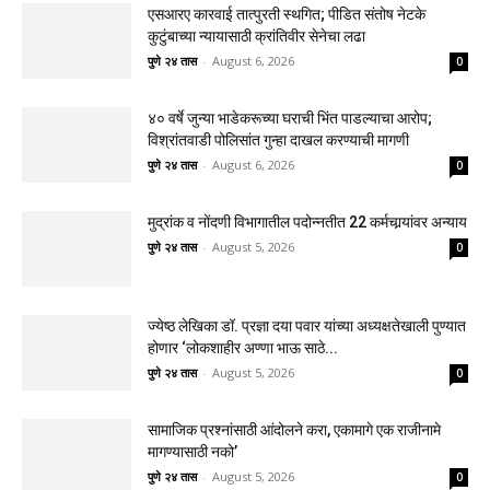
एसआरए कारवाई तात्पुरती स्थगित; पीडित संतोष नेटके
कुटुंबाच्या न्यायासाठी क्रांतिवीर सेनेचा लढा
पुणे २४ तास
-
August 6, 2026
0
४० वर्षे जुन्या भाडेकरूच्या घराची भिंत पाडल्याचा आरोप;
विश्रांतवाडी पोलिसांत गुन्हा दाखल करण्याची मागणी
पुणे २४ तास
-
August 6, 2026
0
मुद्रांक व नोंदणी विभागातील पदोन्नतीत 22 कर्मचार्‍यांवर अन्याय
पुणे २४ तास
-
August 5, 2026
0
ज्येष्ठ लेखिका डॉ. प्रज्ञा दया पवार यांच्या अध्यक्षतेखाली पुण्यात
होणार ‘लोकशाहीर अण्णा भाऊ साठे...
पुणे २४ तास
-
August 5, 2026
0
सामाजिक प्रश्नांसाठी आंदोलने करा, एकामागे एक राजीनामे
मागण्यासाठी नको’
पुणे २४ तास
-
August 5, 2026
0