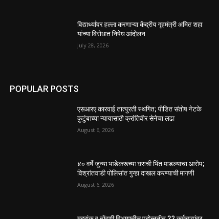
विद्यार्थ्यांवर हल्ला करणाऱ्या केंद्रीय गृहमंत्री अमित शहा
यांच्या विरोधात निषेध आंदोलन
July 28, 2026
POPULAR POSTS
एसआरए कारवाई तात्पुरती स्थगित; पीडित संतोष नेटके
कुटुंबाच्या न्यायासाठी क्रांतिवीर सेनेचा लढा
August 6, 2026
४० वर्षे जुन्या भाडेकरूच्या घराची भिंत पाडल्याचा आरोप;
विश्रांतवाडी पोलिसांत गुन्हा दाखल करण्याची मागणी
August 6, 2026
मुद्रांक व नोंदणी विभागातील पदोन्नतीत 22 कर्मचार्‍यांवर