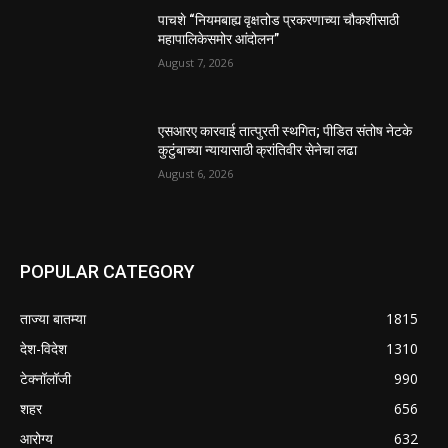
पाचशे “नियमबाह्य वृक्षतोड प्रकरणाच्या चौकशीसाठी
महापालिकेसमोर आंदोलन”
August 7, 2026
एसआरए कारवाई तात्पुरती स्थगित; पीडित संतोष नेटके
कुटुंबाच्या न्यायासाठी क्रांतिवीर सेनेचा लढा
August 6, 2026
POPULAR CATEGORY
ताज्या बातम्या
1815
देश-विदेश
1310
टेक्नॉलॉजी
990
शहर
656
आरोग्य
632