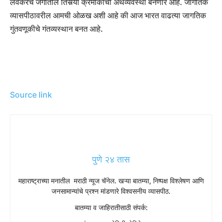
लवकरच जगातील तिसर्‍या क्रमांकाची अर्थव्यवस्था बनणार आहे. जागतिक
व्यासपीठावरील आमची ओळख अशी आहे की आज भारत वाढत्या जागतिक
गुंतवणूकीचे गंतव्यस्थान बनत आहे.
Source link
पुणे २४ तास
महाराष्ट्राच्या मनातील मराठी न्यूज चॅनेल. खऱ्या बातम्या, निष्पक्ष विश्लेषण आणि
जनसामान्यांचे प्रश्न मांडणारे विश्वसनीय व्यासपीठ.
बातम्या व जाहिरातीसाठी संपर्क: