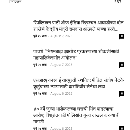
मनोरंजन
587
रिपब्लिकन पार्टी ऑफ इंडिया ख्रिश्चन आघाडीच्या दोन
शाखेचे केंद्रीय मंत्री रामदास आठवले यांच्या हस्ते...
पुणे २४ तास
-
August 7, 2026
0
पाचशे “नियमबाह्य वृक्षतोड प्रकरणाच्या चौकशीसाठी
महापालिकेसमोर आंदोलन”
पुणे २४ तास
-
August 7, 2026
0
एसआरए कारवाई तात्पुरती स्थगित; पीडित संतोष नेटके
कुटुंबाच्या न्यायासाठी क्रांतिवीर सेनेचा लढा
पुणे २४ तास
-
August 6, 2026
0
४० वर्षे जुन्या भाडेकरूच्या घराची भिंत पाडल्याचा
आरोप; विश्रांतवाडी पोलिसांत गुन्हा दाखल करण्याची
मागणी
पुणे २४ तास
-
August 6, 2026
0