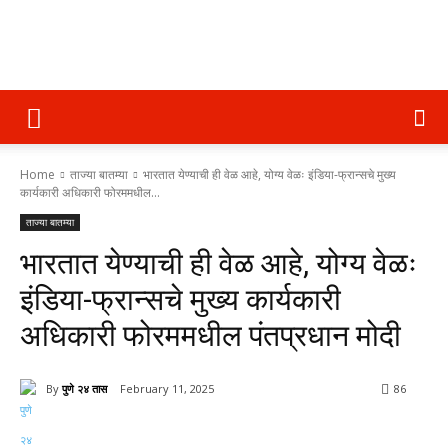
पुणे
Home
ताज्या बातम्या
भारतात येण्याची ही वेळ आहे, योग्य वेळः इंडिया-फ्रान्सचे मुख्य
२४
कार्यकारी अधिकारी फोरममधील...
ताज्या बातम्या
भारतात येण्याची ही वेळ आहे, योग्य वेळः
तास
इंडिया-फ्रान्सचे मुख्य कार्यकारी
अधिकारी फोरममधील पंतप्रधान मोदी
By
पुणे २४ तास
February 11, 2025
86