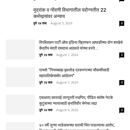
मुद्रांक व नोंदणी विभागातील पदोन्नतीत 22
कर्मचार्‍यांवर अन्याय
पुणे २४ तास
-
August 5, 2026
0
रिपब्लिकन पार्टी ऑफ इंडिया ख्रिश्चन आघाडीच्या दोन शाखेचे
केंद्रीय मंत्री रामदास आठवले यांच्या हस्ते...
पुणे २४ तास
-
August 7, 2026
0
पाचशे “नियमबाह्य वृक्षतोड प्रकरणाच्या चौकशीसाठी
महापालिकेसमोर आंदोलन”
पुणे २४ तास
-
August 7, 2026
0
एसआरए कारवाई तात्पुरती स्थगित; पीडित संतोष नेटके
कुटुंबाच्या न्यायासाठी क्रांतिवीर सेनेचा लढा
पुणे २४ तास
-
August 6, 2026
0
४० वर्षे जुन्या भाडेकरूच्या घराची भिंत पाडल्याचा आरोप;