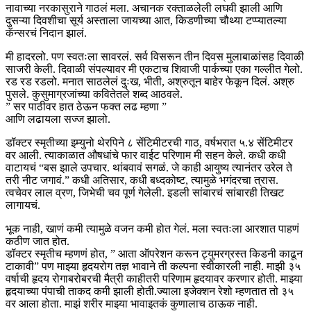
नावाच्या नरकासुराने गाठलं मला. अचानक रक्ताळलेली लघवी झाली आणि
दुसऱ्या दिवशीचा सूर्य अस्ताला जायच्या आत, किडणीच्या चौथ्या टप्प्यातल्या
कॅन्सरचं निदान झालं.
मी हादरलो. पण स्वतःला सावरलं. सर्व विसरून तीन दिवस मुलाबाळांसह दिवाळी
साजरी केली. दिवाळी संपल्यावर मी एकटाच शिवाजी पार्कच्या एका गल्लीत गेलो.
रड रड रडलो. मनात साठलेलं दुःख, भीती, अश्रुतून बाहेर फेकून दिलं. अश्रु
पुसले. कुसुमाग्रजांच्या कवितेतले शब्द आठवले.
” सर पाठीवर हात ठेऊन फक्त लढ म्हणा ”
आणि लढायला सज्ज झालो.
डॉक्टर स्मृतीच्या इम्युनो थेरपिने ८ सेंटिमीटरची गाठ, वर्षभरात ५.४ सेंटिमीटर
वर आली. त्याकाळात औषधांचे फार वाईट परिणाम मी सहन केले. कधी कधी
वाटायचं “बस झाले उपचार. थांबवावं सगळं. जे काही आयुष्य त्यानंतर उरेल ते
तरी नीट जगावं.” कधी अतिसार, कधी बध्दकोष्ट, त्यामुळे भगंदरचा त्रास.
त्वचेवर लाल व्रण, जिभेची चव पूर्ण गेलेली. इडली सांबारचं सांबारही तिखट
लागायचं.
भूक नाही, खाणं कमी त्यामुळे वजन कमी होत गेलं. मला स्वतःला आरशात पाहणं
कठीण जात होत.
डॉक्टर स्मृतीच म्हणणं होत, ” आता ऑपरेशन करून ट्युमरग्रस्त किडनी काढून
टाकावी” पण माझ्या हृदयरोग तज्ञ भावाने ती कल्पना स्वीकारली नाही. माझी ३५
वर्षाची हृदय रोगाबरोबरची मैत्री काहीतरी परिणाम हृदयावर करणार होती. माझ्या
हृदयाच्या पंपाची ताकद कमी झाली होती.ज्याला इजेक्शन रेशो म्हणतात तो ३५
वर आला होता. माझं शरीर माझ्या भावाइतकं कुणालाच ठाऊक नाही.