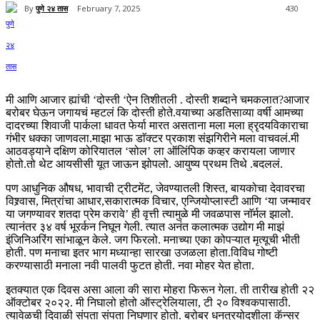
By
पुणे २४ तास
February 7, 2025
430
मी आणि आजार ह्यांची ‘दोस्ती ‘ऐन तिशीतली . दोस्ती शब्दाने चमकलात?आजार
बरोबर घेऊन जगायचं म्हटलं कि दोस्ती होते.वयाच्या अडतिसाव्या वर्षी आमच्या
दादरच्या शिवाजी पार्कला धावत फेर्या मारत असताना मला मला ह्रृदयविकाराचा
गंभीर धक्का जाणवला.माझा भाऊ डाॅक्टर प्रकाश संझगिरीने मला वाचवलं.मी
आठवड्याने दक्षिण कोरियातल ‘सोल’ ला ऑलिंपिक कव्हर करायला जाणार
होतो.तो थेट आयसीसी यूत जाऊन झोपलो. आयुष्य प्रथम तिथे .बदललं.
पण आधुनिक औषध, भावाची ट्रीटमेंट, जेवण्यातली शिस्त, बायकोचा देवावरचा
विश्र्वास, मित्रांचा आधार,सकारात्मक विचार, एन्जियोप्लास्टी आणि ‘या जन्मावर
या जगण्यावर शतदा प्रेम करावे’ ही वृत्ती त्यामुळे मी जवळपास नाॅर्मल झालो.
त्यानंतर ३४ वर्ष भूरर्कन निघून गेली. त्यात अनंत कलात्मक उद्योग मी माझं
इंजिनिअरिंग सांभाळून केले. जग फिरलो. मनाच्या एका कोपऱ्यात मृत्यूची भीती
होती. पण मनाचा इतर भाग मध्यान्हा सारखा उजळला होता.विविध गोष्टी
करण्यासाठी मनाला नवी पालवी फुटत होती. नवा मोहर येत होता.
इतक्यात एक दिवस असा आला की सारा मोहरा फिरून गेला. ती तारीख होती २२
ऑक्टोबर २०२२. मी निघालो होतो ऑस्ट्रेलियाला, टी २० विश्वकपासाठी.
त्यावेळची दिवाळी संपता संपता निघणार होतो. बरोबर धनत्रयोदशीला कॅन्सर