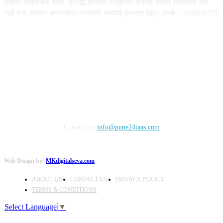
संबंधित लेखकांकडे आहेत. प्रसिद्ध झालेल्या मजकुराशी संपादक सहमत असतीलच असे
नाही याचे उल्लंघन करणाऱ्यांवर कायदेशीर कारवाई करण्यात येईल. संपर्क :- 8468850771
FOLLOW US
Contact us:
info@pune24taas.com
Web Design by:
MKdigitalseva.com
ABOUT US
CONTACT US
PRIVACY POLICY
TERMS & CONDITIONS
Select Language
▼