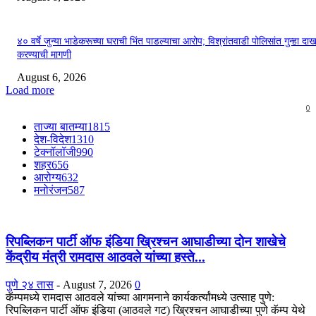
४० वर्षे जुन्या भाडेकरूच्या घराची भिंत पाडल्याचा आरोप; विश्रांतवाडी पोलिसांत गुन्हा द
करण्याची मागणी
August 6, 2026
Load more
0
ताज्या बातम्या
1815
देश-विदेश
1310
टेक्नॉलॉजी
990
शहर
656
आरोग्य
632
मनोरंजन
587
रिपब्लिकन पार्टी ऑफ इंडिया ख्रिश्चन आघाडीच्या दोन शाखेचे
केंद्रीय मंत्री रामदास आठवले यांच्या हस्ते...
पुणे २४ तास
-
August 7, 2026
0
कॅम्पमध्ये रामदास आठवले यांच्या आगमनाने कार्यकर्त्यांमध्ये उत्साह पुणे:
रिपब्लिकन पार्टी ऑफ इंडिया (आठवले गट) ख्रिश्चन आघाडीच्या पुणे कॅम्प येथे