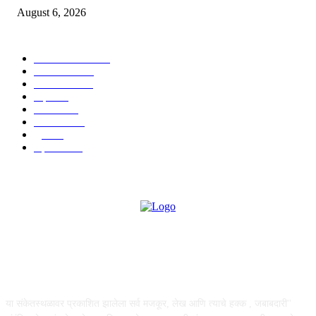
August 6, 2026
POPULAR CATEGORY
ताज्या बातम्या
1815
देश-विदेश
1310
टेक्नॉलॉजी
990
शहर
656
आरोग्य
632
मनोरंजन
587
पुणे
534
महत्त्वाचे
508
ABOUT US
या संकेतस्थळावर प्रकाशित झालेला सर्व मजकूर, लेख आणि त्याचे हक्क , जबाबदारी''