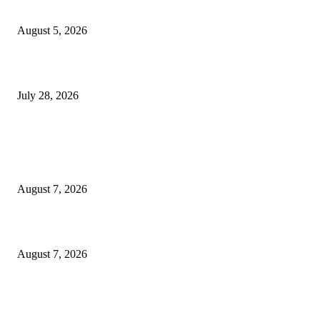
सामाजिक प्रश्नांसाठी आंदोलने करा, एकामागे एक राजीनामे मागण्यासाठी नको’
August 5, 2026
विद्यार्थ्यांवर हल्ला करणाऱ्या केंद्रीय गृहमंत्री अमित शहा यांच्या विरोधात निषेध आंदोलन
July 28, 2026
POPULAR POSTS
रिपब्लिकन पार्टी ऑफ इंडिया ख्रिश्चन आघाडीच्या दोन शाखेचे केंद्रीय मंत्री रामदास आठ
यांच्या हस्ते उद्घाटन
August 7, 2026
पाचशे “नियमबाह्य वृक्षतोड प्रकरणाच्या चौकशीसाठी महापालिकेसमोर आंदोलन”
August 7, 2026
एसआरए कारवाई तात्पुरती स्थगित; पीडित संतोष नेटके कुटुंबाच्या न्यायासाठी क्रांतिवीर से
लढा