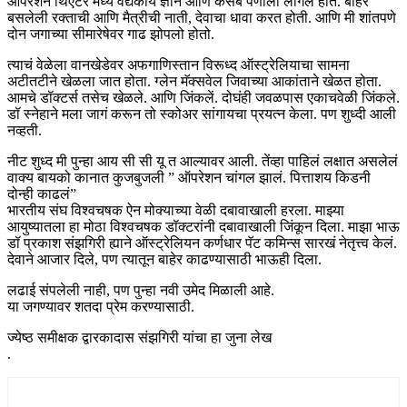
ऑपरेशन थिएटर मध्ये वैद्यकीय ज्ञान आणि कसब पणाला लागलं होतं. बाहेर
बसलेली रक्ताची आणि मैत्रीची नाती, देवाचा धावा करत होती. आणि मी शांतपणे
दोन जगाच्या सीमारेषेवर गाढ झोपलो होतो.
त्याचं वेळेला वानखेडेवर अफगाणिस्तान विरूध्द ऑस्ट्रेलियाचा सामना
अटीतटीने खेळला जात होता. ग्लेन मॅक्सवेल जिवाच्या आकांताने खेळत होता.
आमचे डॉक्टर्स तसेच खेळले. आणि जिंकलें. दोघंही जवळपास एकाचवेळी जिंकले.
डॉ स्नेहाने मला जागं करून तो स्कोअर सांगायचा प्रयत्न केला. पण शुध्दी आली
नव्हती.
नीट शुध्द मी पुन्हा आय सी सी यू त आल्यावर आली. तेंव्हा पाहिलं लक्षात असलेलं
वाक्य बायको कानात कुजबुजली ” ऑपरेशन चांगल झालं. पित्ताशय किडनी
दोन्ही काढलं”
भारतीय संघ विश्वचषक ऐन मोक्याच्या वेळी दबावाखाली हरला. माझ्या
आयुष्यातला हा मोठा विश्वचषक डॉक्टरांनी दबावाखाली जिंकून दिला. माझा भाऊ
डॉ प्रकाश संझगिरी ह्याने ऑस्ट्रेलियन कर्णधार पॅट कमिन्स सारखं नेतृत्त्व केलं.
देवाने आजार दिले, पण त्यातून बाहेर काढण्यासाठी भाऊही दिला.
लढाई संपलेली नाही, पण पुन्हा नवी उमेद मिळाली आहे.
या जगण्यावर शतदा प्रेम करण्यासाठी.
ज्येष्ठ समीक्षक द्वारकादास संझगिरी यांचा हा जुना लेख
.