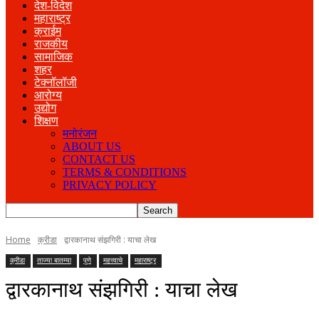
देश-विदेश
महाराष्ट्र
क्राईम
राजकीय
सामाजिक
शहर
टेक्नॉलॉजी
आरोग्य
उद्योग
शिक्षण
मनोरंजन
ABOUT US
CONTACT US
TERMS & CONDITIONS
PRIVACY POLICY
Home
क्रीडा
द्वारकानाथ संझगिरी : याचा लेख
क्रीडा
ताज्या बातम्या
पुणे
महत्त्वाचे
महाराष्ट्र
द्वारकानाथ संझगिरी : याचा लेख