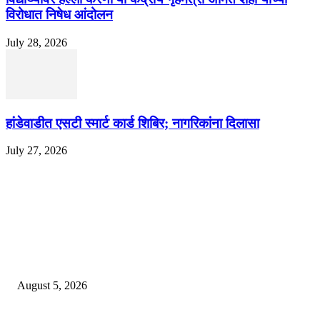
विरोधात निषेध आंदोलन
July 28, 2026
हांडेवाडीत एसटी स्मार्ट कार्ड शिबिर; नागरिकांना दिलासा
July 27, 2026
EDITOR PICKS
ज्येष्ठ लेखिका डॉ. प्रज्ञा दया पवार यांच्या अध्यक्षतेखाली पुण्यात होणार ‘लोकशाहीर अण्ण
साठे विचारवेध साहित्य संमेलन
August 5, 2026