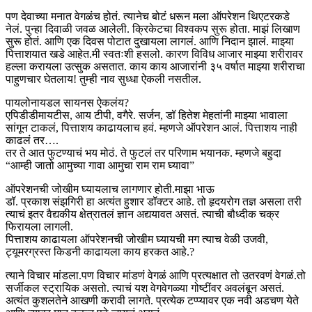
पण देवाच्या मनात वेगळंच होतं. त्यानेच बोटं धरून मला ऑपरेशन थिएटरकडे
नेलं. पुन्हा दिवाळी जवळ आलेली. क्रिकेटचा विश्वकप सुरू होता. माझं लिखाण
सुरू होतं. आणि एक दिवस पोटात दुखायला लागलं. आणि निदान झालं. माझ्या
पित्ताशयात खडे आहेत.मी स्वतःशी हसलो. कारण विविध आजार माझ्या शरीरावर
हल्ला करायला उत्सुक असतात. काय काय आजारांनी ३५ वर्षात माझ्या शरीराचा
पाहुणचार घेतलाय! तुम्ही नाव सुध्धा ऐकली नसतील.
पायलोनायडल सायनस ऐकलंय?
एपिडीडीमायटीस, आय टीपी, वगैरे. सर्जन, डॉ हितेश मेहतांनी माझ्या भावाला
सांगून टाकलं, पित्ताशय काढायलाच हवं. म्हणजे ऑपरेशन आलं. पित्ताशय नाही
काढलं तर….
तर ते आत फुटण्याचं भय मोठं. ते फुटलं तर परिणाम भयानक. म्हणजे बहुदा
“आम्ही जातो आमुच्या गावा आमुचा राम राम घ्यावा”
ऑपरेशनची जोखीम घ्यायलाच लागणार होती.माझा भाऊ
डॉ. प्रकाश संझगिरी हा अत्यंत हुशार डॉक्टर आहे. तो हृदयरोग तज्ञ असला तरी
त्याचं इतर वैद्यकीय क्षेत्रातलं ज्ञान अद्ययावत असतं. त्याची बौध्दीक चक्र
फिरायला लागली.
पित्ताशय काढायला ऑपरेशनची जोखीम घ्यायची मग त्याच वेळी उजवी,
ट्यूमरग्रस्त किडनी काढायला काय हरकत आहे.?
त्याने विचार मांडला.पण विचार मांडणं वेगळं आणि प्रत्यक्षात तो उतरवणं वेगळं.तो
सर्जीकल स्ट्रायिक असतो. त्याचं यश वेगवेगळ्या गोष्टींवर अवलंबून असतं.
अत्यंत कुशलतेने आखणी करावी लागते. प्रत्येक टप्प्यावर एक नवी अडचण येते