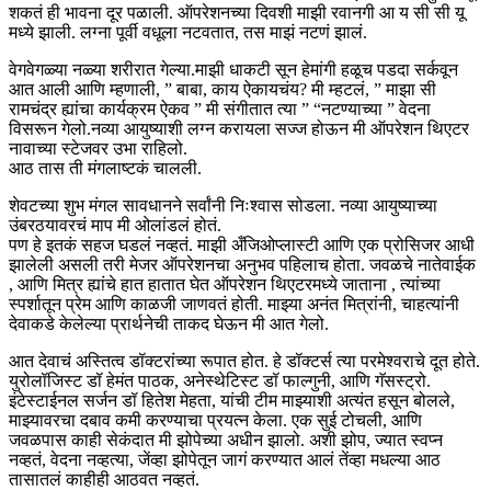
शकतं ही भावना दूर पळाली. ऑपरेशनच्या दिवशी माझी रवानगी आ य सी सी यू
मध्ये झाली. लग्ना पूर्वी वधूला नटवतात, तस माझं नटणं झालं.
वेगवेगळ्या नळ्या शरीरात गेल्या.माझी धाकटी सून हेमांगी हळूच पडदा सर्कवून
आत आली आणि म्हणाली, ” बाबा, काय ऐकायचंय? मी म्हटलं, ” माझा सी
रामचंद्र ह्यांचा कार्यक्रम ऐकव ” मी संगीतात त्या ” “नटण्याच्या ” वेदना
विसरून गेलो.नव्या आयुष्याशी लग्न करायला सज्ज होऊन मी ऑपरेशन थिएटर
नावाच्या स्टेजवर उभा राहिलो.
आठ तास ती मंगलाष्टकं चालली.
शेवटच्या शुभ मंगल सावधानने सर्वांनी निःश्वास सोडला. नव्या आयुष्याच्या
उंबरठयावरचं माप मी ओलांडलं होतं.
पण हे इतकं सहज घडलं नव्हतं. माझी अँजिओप्लास्टी आणि एक प्रोसिजर आधी
झालेली असली तरी मेजर ऑपरेशनचा अनुभव पहिलाच होता. जवळचे नातेवाईक
, आणि मित्र ह्यांचे हात हातात घेत ऑपरेशन थिएटरमध्ये जाताना , त्यांच्या
स्पर्शातून प्रेम आणि काळजी जाणवतं होती. माझ्या अनंत मित्रांनी, चाहत्यांनी
देवाकडे केलेल्या प्रार्थनेची ताकद घेऊन मी आत गेलो.
आत देवाचं अस्तित्व डॉक्टरांच्या रूपात होत. हे डॉक्टर्स त्या परमेश्वराचे दूत होते.
युरोलॉजिस्ट डॉ हेमंत पाठक, अनेस्थेटिस्ट डॉ फाल्गुनी, आणि गॅसस्ट्रो.
इंटेस्टाईनल सर्जन डॉ हितेश मेहता, यांची टीम माझ्याशी अत्यंत हसून बोलले,
माझ्यावरचा दबाव कमी करण्याचा प्रयत्न केला. एक सुई टोचली, आणि
जवळपास काही सेकंदात मी झोपेच्या अधीन झालो. अशी झोप, ज्यात स्वप्न
नव्हतं, वेदना नव्हत्या, जेंव्हा झोपेतून जागं करण्यात आलं तेंव्हा मधल्या आठ
तासातलं काहीही आठवत नव्हतं.