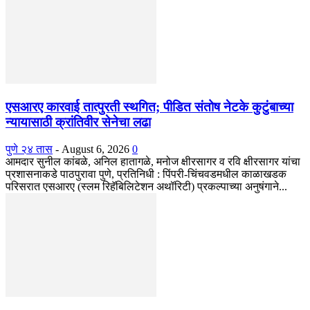
एसआरए कारवाई तात्पुरती स्थगित; पीडित संतोष नेटके कुटुंबाच्या
न्यायासाठी क्रांतिवीर सेनेचा लढा
पुणे २४ तास
-
August 6, 2026
0
आमदार सुनील कांबळे, अनिल हातागळे, मनोज क्षीरसागर व रवि क्षीरसागर यांचा
प्रशासनाकडे पाठपुरावा पुणे, प्रतिनिधी : पिंपरी-चिंचवडमधील काळाखडक
परिसरात एसआरए (स्लम रिहॅबिलिटेशन अथॉरिटी) प्रकल्पाच्या अनुषंगाने...