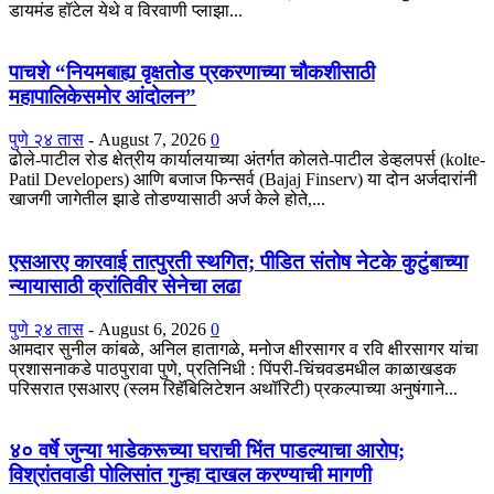
डायमंड हॉटेल येथे व विरवाणी प्लाझा...
पाचशे “नियमबाह्य वृक्षतोड प्रकरणाच्या चौकशीसाठी
महापालिकेसमोर आंदोलन”
पुणे २४ तास
-
August 7, 2026
0
ढोले-पाटील रोड क्षेत्रीय कार्यालयाच्या अंतर्गत कोलते-पाटील डेव्हलपर्स (kolte-
Patil Developers) आणि बजाज फिन्सर्व (Bajaj Finserv) या दोन अर्जदारांनी
खाजगी जागेतील झाडे तोडण्यासाठी अर्ज केले होते,...
एसआरए कारवाई तात्पुरती स्थगित; पीडित संतोष नेटके कुटुंबाच्या
न्यायासाठी क्रांतिवीर सेनेचा लढा
पुणे २४ तास
-
August 6, 2026
0
आमदार सुनील कांबळे, अनिल हातागळे, मनोज क्षीरसागर व रवि क्षीरसागर यांचा
प्रशासनाकडे पाठपुरावा पुणे, प्रतिनिधी : पिंपरी-चिंचवडमधील काळाखडक
परिसरात एसआरए (स्लम रिहॅबिलिटेशन अथॉरिटी) प्रकल्पाच्या अनुषंगाने...
४० वर्षे जुन्या भाडेकरूच्या घराची भिंत पाडल्याचा आरोप;
विश्रांतवाडी पोलिसांत गुन्हा दाखल करण्याची मागणी