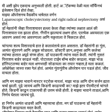
मी अशी झोप एकदाच अनुभवली होती. हार्ट अॅटॅकच्या वेळी मला माॅर्फिंनचं
इंजेक्शन दिलं होतं तेव्हा.
माझ्या ऑपरेशनच वैद्यकीय भाषेतल वर्णन
Laparoscopic cholecystectomy and right radical nephrectomy असं
होतं.
डॉ मेहतांनी जेंव्हा पित्ताशयावर हल्ला केला तेंव्हा त्यांच्या लक्षात आलं की
पित्ताशयात पस झाला होता. गँगरीन झाल्याचं लक्षण होत. प्रत्येक अवयवाला एक
आवरण असतं त्या आवरणाला आणि यकृताला ते चिकटल होतं.
चांगल्या शल्य विशारदाचे हात हे कलावंताचे हात असतात. डॉ मेहतांनी हा गुंता,
अत्यंत सुंदरपणे आणि अचूक सोडवला. डॉक्टरी ज्ञान,अनुभव आणि कलेचा
त्यांच्या हातात अपूर्व संगम होता. डॉ पाठकानी त्यांना मदत केली. त्यांनी नुसतं
पित्ताशय बाहेर काढलं नाही. पोटातला टाईम बॉम्ब बाहेर काढला. माझा भाऊ
हॉस्पिटलच्या बाहेर मला क्षणभरही सोडायला का तयार नव्हता,हे मला कळलं.
अपेक्षेपेक्षा जास्त रक्त गेलं होतं. अत्यंत गुंतागुंतीच ऑपरेशन पार पडलं होतं. जीव
वाचला होता.
आणि मग माझ्या भावाने मास्टर स्ट्रोक मारलां. माझा भाऊ आणि दोन सर्जन ह्यात
चर्चा झाली. पुढे जायचं आणि किडनी काढायची का? माझे इतर पॅरामीटर्स चांगले
होते. किडनी काढून टाकायची ही उत्तम संधी होती. हे माझ्या भावाने ताडलं,आणि
निर्णय घेतला जायचं पुढे.
हा निर्णय अत्यंत धाडसी आणि महत्त्वाचा होता. मग डॉ पाठकना डॉ मेहतांनी
किडनी काढायला मदत केली.