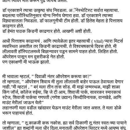
आणि त्यावर मात करून पुढे जायचं असतं.
डॉ प्रकाशने त्याचा उत्कृष्ठ संघ निवडला. अॅनेस्थेटिस्ट सर्वात महत्वाचा.
बदलत्या परीस्थितिनुसार योग्य निर्णय घेणारा हवा. डॉ प्रकाशने त्याच्या
विश्र्वासातला निवडला. डॉ फालगुनीची टीम होती. डॉ हितेश मेहता हे पित्ताशय
काढणार होते.
डॉ हेमंत पाठक किडनी काढणार होते. आखणी अशी होती.
आधी पित्ताशय काढायचं . आणि त्यावेळेला इतर महत्वाची ( vital) प्यारा मिटर्स
व्यवस्थित असतील तर किडनी काढायची. ते विश्वचषकाचे दिवस होते. मी
लीलावती हॉस्पिटलमध्ये बिछान्यावर पडून सामने पाहत होतो. लिहित होतो.
ऑपरेशन पासून मन दुसरीकडे नेत होतो.
पण एकाक्षणी मी भाऊक झालो.
मी भावाला म्हटलं, ” दिवाळी नंतर ऑपरेशन करूया का?”
तो म्हणाला, ” ऑपरेशन शिवाय मी तुला लीलावती बाहेर पाऊल ठेवायला देणार
नाही.”मी म्हटलं , ” बरं मला तीन तास सोड. मी माझं जन्मस्थळ, माझी शाळा
किंग जॉर्ज, कॉलेज रुईया, व्हि जे टी आय, शिवाजी पार्क, सावरकर स्मारकाचं
स्टेज, शिवाजी पार्कचा गणपती (गणेश उद्यान) सिध्दीविनायक, वानखेडे, आणि
माउंट मेरीलां जाऊन येतो”
लहानपणी मला वडील खांद्यावर घेऊन माउंट मेरीला जात असत. ते मला डोळे
भरून पाहायचं होतं.
तो म्हणाला, ” तू काळजी करू नकोस. ह्या सर्व ठिकाणी तू नंतर स्वतःच्या पायाने
जाशील” ह्या शब्दांनी मला धीर दिला.मनातली ऑपरेशन थिएटर मध्ये आयुष्य संपू