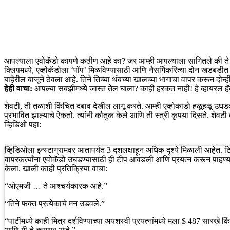
आपल्याला एवोकॅडो कापणे कठीण आहे का? जर आम्ही आपल्याला सांगितले की ते फ
क्लिपमध्ये, एव्होकॅडोला ‘पॉप’ मिळविण्यासाठी आणि नैसर्गिकरित्या दोन खडबडीत अर्ध
बाहेरील बाजूने ठेवला आहे. तिने तिच्या थंबच्या खालच्या भागाचा वापर करून दोन
हेही वाचा:
आपल्या सबझीमध्ये जास्त तेल घाला? काही हरकत नाही! हे व्हायरल 
शेवटी, ती तळाशी किंचित दबाव देखील लागू करते. आम्ही एव्होकाडो हळूहळू उघडताना
प्रभावित झाल्याचे ऐकतो. त्यांनी कौतुक केले आणि ती स्त्री कृपया दिसते. शेवटी ती 
व्हिडिओ पहा:
व्हिडिओला इन्स्टाग्रामवर आतापर्यंत 3 दशलक्षाहून अधिक दृश्ये मिळाली आहेत. टिप्पण
वापरकर्त्यांना एवोकॅडो उघडण्यासाठी ही टीप आवडली आणि प्रयत्न करून पाहण्य
केला. खाली काही प्रतिक्रिया वाचा:
“ओएमजी … ते आश्चर्यकारक आहे.”
“तिने फक्त प्रत्येकाचे मन उडवले.”
“पार्टीमध्ये काही मित्र दर्शविण्याच्या अयशस्वी प्रयत्नांमध्ये मला $ 487 सारखे 