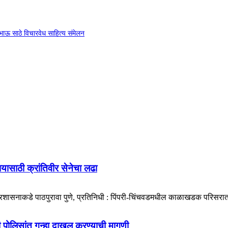
ा भाऊ साठे विचारवेध साहित्य संमेलन
ायासाठी क्रांतिवीर सेनेचा लढा
प्रशासनाकडे पाठपुरावा पुणे, प्रतिनिधी : पिंपरी-चिंचवडमधील काळाखडक परिसरात 
डी पोलिसांत गुन्हा दाखल करण्याची मागणी