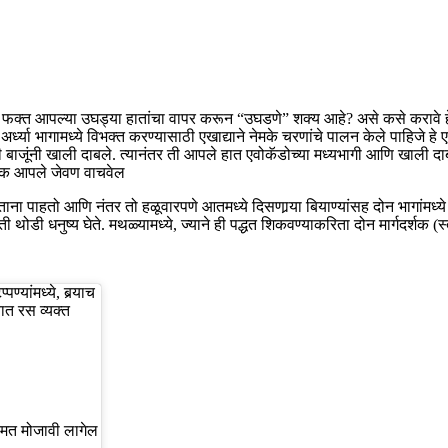
क्त आपल्या उघड्या हातांचा वापर करून “उघडणे” शक्य आहे? असे कसे करावे हे 
्या भागामध्ये विभक्त करण्यासाठी एखाद्याने नेमके चरणांचे पालन केले पाहिजे हे एक स
्ही बाजूंनी खाली दाबले. त्यानंतर ती आपले हात एवोकॅडोच्या मध्यभागी आणि खाली द
हॅक आपले जेवण वाचवेल
 पाहतो आणि नंतर तो हळूवारपणे आतमध्ये दिसणार्‍या बियाण्यांसह दोन भागांमध्ये तो
थोडी धनुष्य घेते. मथळ्यामध्ये, ज्याने ही पद्धत शिकवण्याकरिता दोन मार्गदर्शक (स्त्
्यांमध्ये, बर्‍याच
ात रस व्यक्त
किंमत मोजावी लागेल