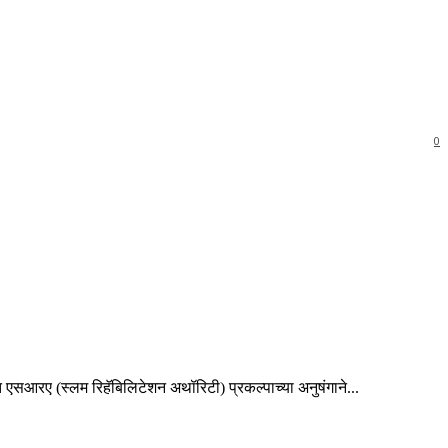
0
एसआरए (स्लम रिहॅबिलिटेशन अथॉरिटी) प्रकल्पाच्या अनुषंगाने...