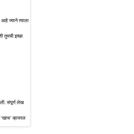
आहे ज्याने त्याला
ी तुमची इच्छा
ी. संपूर्ण लेख
य ‘खाच’ व्हायरल