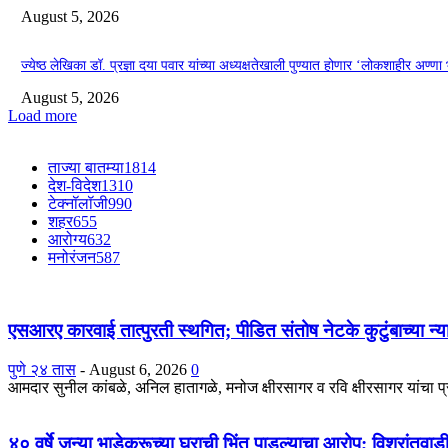
August 5, 2026
ज्येष्ठ लेखिका डॉ. प्रज्ञा दया पवार यांच्या अध्यक्षतेखाली पुण्यात होणार ‘लोकशाहीर अण्ण
August 5, 2026
Load more
ताज्या बातम्या
1814
देश-विदेश
1310
टेक्नॉलॉजी
990
शहर
655
आरोग्य
632
मनोरंजन
587
एसआरए कारवाई तात्पुरती स्थगित; पीडित संतोष नेटके कुटुंबाच्या न्य
पुणे २४ तास
-
August 6, 2026
0
आमदार सुनील कांबळे, अनिल हातागळे, मनोज क्षीरसागर व रवि क्षीरसागर यांचा 
४० वर्षे जुन्या भाडेकरूच्या घराची भिंत पाडल्याचा आरोप; विश्रांतवा