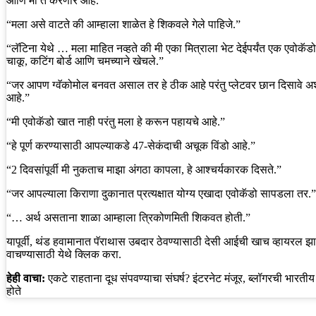
आणि मी ते करणार आहे.”
“मला असे वाटते की आम्हाला शाळेत हे शिकवले गेले पाहिजे.”
“लॅटिना येथे … मला माहित नव्हते की मी एका मित्राला भेट देईपर्यंत एक एवोकॅडो 
चाकू, कटिंग बोर्ड आणि चमच्याने खेचले.”
“जर आपण ग्वॅकोमोल बनवत असाल तर हे ठीक आहे परंतु प्लेटवर छान दिसावे अश
आहे.”
“मी एवोकॅडो खात नाही परंतु मला हे करून पहायचे आहे.”
“हे पूर्ण करण्यासाठी आपल्याकडे 47-सेकंदाची अचूक विंडो आहे.”
“2 दिवसांपूर्वी मी नुकताच माझा अंगठा कापला, हे आश्चर्यकारक दिसते.”
“जर आपल्याला किराणा दुकानात प्रत्यक्षात योग्य एखादा एवोकॅडो सापडला तर.”
“… अर्थ असताना शाळा आम्हाला त्रिकोणमिती शिकवत होती.”
यापूर्वी, थंड हवामानात पॅराथास उबदार ठेवण्यासाठी देसी आईची खाच व्हायरल झाल
वाचण्यासाठी येथे क्लिक करा.
हेही वाचा:
एकटे राहताना दूध संपवण्याचा संघर्ष? इंटरनेट मंजूर, ब्लॉगरची भारती
होते