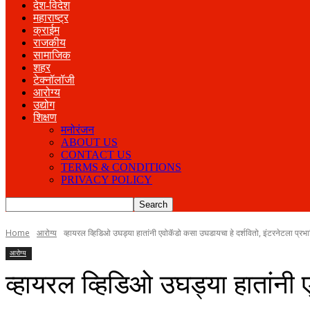
देश-विदेश
महाराष्ट्र
क्राईम
राजकीय
सामाजिक
शहर
टेक्नॉलॉजी
आरोग्य
उद्योग
शिक्षण
मनोरंजन
ABOUT US
CONTACT US
TERMS & CONDITIONS
PRIVACY POLICY
Home
आरोग्य
व्हायरल व्हिडिओ उघड्या हातांनी एवोकॅडो कसा उघडायचा हे दर्शवितो, इंटरनेटला प्रभ
आरोग्य
व्हायरल व्हिडिओ उघड्या हातांनी