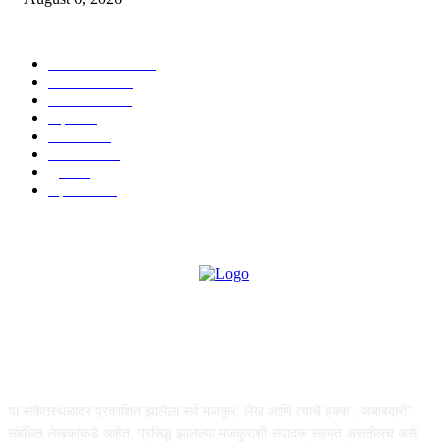
POPULAR CATEGORY
ताज्या बातम्या
1815
देश-विदेश
1310
टेक्नॉलॉजी
990
शहर
656
आरोग्य
632
मनोरंजन
587
पुणे
534
महत्त्वाचे
508
ABOUT US
या संकेतस्थळावर प्रकाशित झालेला सर्व मजकूर, लेख आणि त्याचे हक्क , जबाबदारी''
संबंधित लेखकांकडे आहेत. प्रसिद्ध झालेल्या मजकुराशी संपादक सहमत असतीलच असे