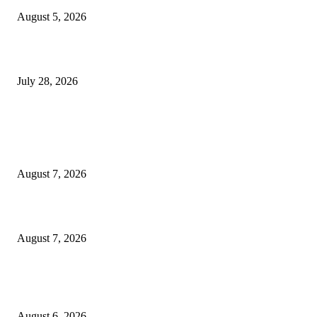
August 5, 2026
विद्यार्थ्यांवर हल्ला करणाऱ्या केंद्रीय गृहमंत्री अमित शहा यांच्या विरोधात निषेध आंदोलन
July 28, 2026
POPULAR POSTS
रिपब्लिकन पार्टी ऑफ इंडिया ख्रिश्चन आघाडीच्या दोन शाखेचे केंद्रीय मंत्री रामदास आठ
यांच्या हस्ते उद्घाटन
August 7, 2026
पाचशे “नियमबाह्य वृक्षतोड प्रकरणाच्या चौकशीसाठी महापालिकेसमोर आंदोलन”
August 7, 2026
एसआरए कारवाई तात्पुरती स्थगित; पीडित संतोष नेटके कुटुंबाच्या न्यायासाठी क्रांतिवीर से
लढा
August 6, 2026