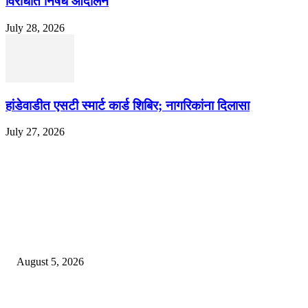
विरोधात निषेध आंदोलन
July 28, 2026
हांडेवाडीत एसटी स्मार्ट कार्ड शिबिर; नागरिकांना दिलासा
July 27, 2026
EDITOR PICKS
ज्येष्ठ लेखिका डॉ. प्रज्ञा दया पवार यांच्या अध्यक्षतेखाली पुण्यात होणार ‘लोकशाहीर अण्ण
साठे विचारवेध साहित्य संमेलन
August 5, 2026
सामाजिक प्रश्नांसाठी आंदोलने करा, एकामागे एक राजीनामे मागण्यासाठी नको’