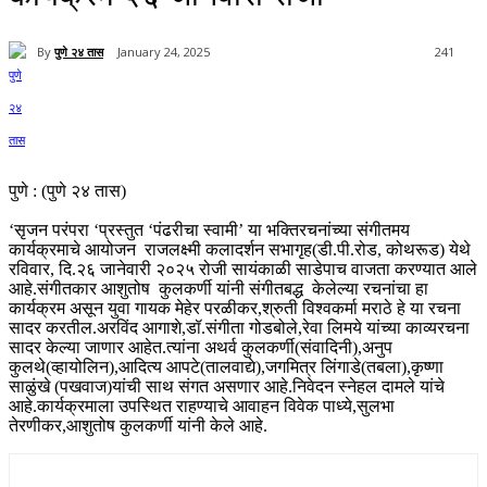
By
पुणे २४ तास
January 24, 2025
241
पुणे : (पुणे २४ तास)
‘सृजन परंपरा ‘प्रस्तुत ‘पंढरीचा स्वामी’ या भक्तिरचनांच्या संगीतमय
कार्यक्रमाचे आयोजन राजलक्ष्मी कलादर्शन सभागृह(डी.पी.रोड, कोथरूड) येथे
रविवार, दि.२६ जानेवारी २०२५ रोजी सायंकाळी साडेपाच वाजता करण्यात आले
आहे.संगीतकार आशुतोष कुलकर्णी यांनी संगीतबद्ध केलेल्या रचनांचा हा
कार्यक्रम असून युवा गायक मेहेर परळीकर,श्रुती विश्वकर्मा मराठे हे या रचना
सादर करतील.अरविंद आगाशे,डॉ.संगीता गोडबोले,रेवा लिमये यांच्या काव्यरचना
सादर केल्या जाणार आहेत.त्यांना अथर्व कुलकर्णी(संवादिनी),अनुप
कुलथे(व्हायोलिन),आदित्य आपटे(तालवाद्ये),जगमित्र लिंगाडे(तबला),कृष्णा
साळुंखे (पखवाज)यांची साथ संगत असणार आहे.निवेदन स्नेहल दामले यांचे
आहे.कार्यक्रमाला उपस्थित राहण्याचे आवाहन विवेक पाध्ये,सुलभा
तेरणीकर,आशुतोष कुलकर्णी यांनी केले आहे.