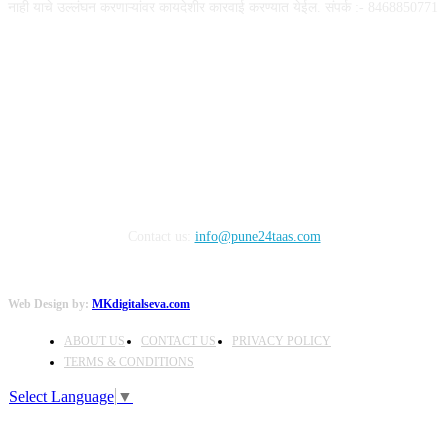
नाही याचे उल्लंघन करणाऱ्यांवर कायदेशीर कारवाई करण्यात येईल. संपर्क :- 8468850771
FOLLOW US
Contact us:
info@pune24taas.com
Web Design by:
MKdigitalseva.com
ABOUT US
CONTACT US
PRIVACY POLICY
TERMS & CONDITIONS
Select Language
▼