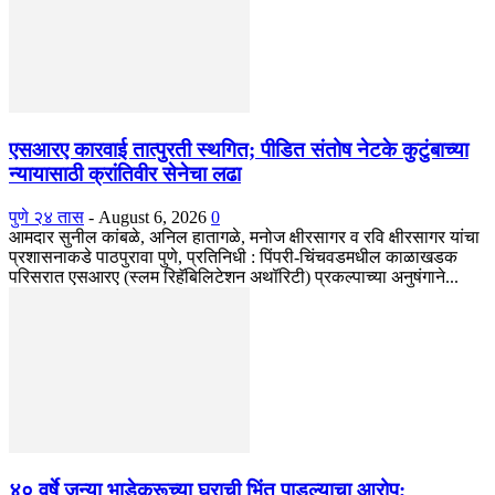
एसआरए कारवाई तात्पुरती स्थगित; पीडित संतोष नेटके कुटुंबाच्या
न्यायासाठी क्रांतिवीर सेनेचा लढा
पुणे २४ तास
-
August 6, 2026
0
आमदार सुनील कांबळे, अनिल हातागळे, मनोज क्षीरसागर व रवि क्षीरसागर यांचा
प्रशासनाकडे पाठपुरावा पुणे, प्रतिनिधी : पिंपरी-चिंचवडमधील काळाखडक
परिसरात एसआरए (स्लम रिहॅबिलिटेशन अथॉरिटी) प्रकल्पाच्या अनुषंगाने...
४० वर्षे जुन्या भाडेकरूच्या घराची भिंत पाडल्याचा आरोप;