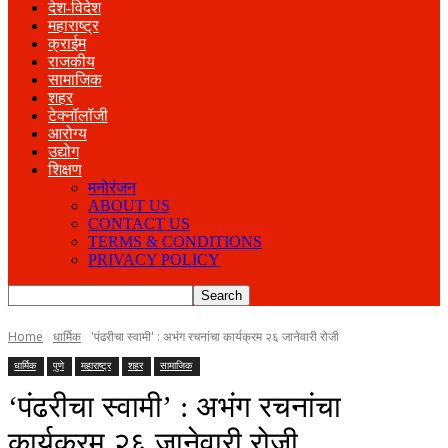
देश-विदेश
महाराष्ट्र
क्राईम
राजकीय
सामाजिक
शहर
टेक्नॉलॉजी
आरोग्य
उद्योग
शिक्षण
मनोरंजन
ABOUT US
CONTACT US
TERMS & CONDITIONS
PRIVACY POLICY
Home
धार्मिक
'पंढरीचा स्वामी' : अभंग रचनांचा कार्यक्रम २६ जानेवारी रोजी
धार्मिक
पुणे
महाराष्ट्र
शहर
सामाजिक
‘पंढरीचा स्वामी’ : अभंग रचनांचा
कार्यक्रम २६ जानेवारी रोजी