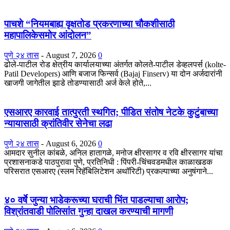
पाचशे “नियमबाह्य वृक्षतोड प्रकरणाच्या चौकशीसाठी
महापालिकेसमोर आंदोलन”
पुणे २४ तास
-
August 7, 2026
0
ढोले-पाटील रोड क्षेत्रीय कार्यालयाच्या अंतर्गत कोलते-पाटील डेव्हलपर्स (kolte-
Patil Developers) आणि बजाज फिन्सर्व (Bajaj Finserv) या दोन अर्जदारांनी
खाजगी जागेतील झाडे तोडण्यासाठी अर्ज केले होते,...
एसआरए कारवाई तात्पुरती स्थगित; पीडित संतोष नेटके कुटुंबाच्या
न्यायासाठी क्रांतिवीर सेनेचा लढा
पुणे २४ तास
-
August 6, 2026
0
आमदार सुनील कांबळे, अनिल हातागळे, मनोज क्षीरसागर व रवि क्षीरसागर यांचा
प्रशासनाकडे पाठपुरावा पुणे, प्रतिनिधी : पिंपरी-चिंचवडमधील काळाखडक
परिसरात एसआरए (स्लम रिहॅबिलिटेशन अथॉरिटी) प्रकल्पाच्या अनुषंगाने...
४० वर्षे जुन्या भाडेकरूच्या घराची भिंत पाडल्याचा आरोप;
विश्रांतवाडी पोलिसांत गुन्हा दाखल करण्याची मागणी