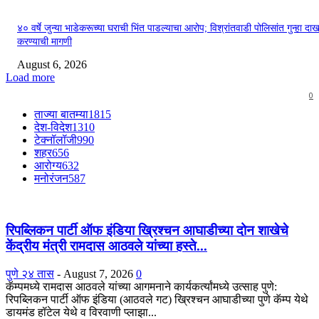
४० वर्षे जुन्या भाडेकरूच्या घराची भिंत पाडल्याचा आरोप; विश्रांतवाडी पोलिसांत गुन्हा द
करण्याची मागणी
August 6, 2026
Load more
0
ताज्या बातम्या
1815
देश-विदेश
1310
टेक्नॉलॉजी
990
शहर
656
आरोग्य
632
मनोरंजन
587
रिपब्लिकन पार्टी ऑफ इंडिया ख्रिश्चन आघाडीच्या दोन शाखेचे
केंद्रीय मंत्री रामदास आठवले यांच्या हस्ते...
पुणे २४ तास
-
August 7, 2026
0
कॅम्पमध्ये रामदास आठवले यांच्या आगमनाने कार्यकर्त्यांमध्ये उत्साह पुणे:
रिपब्लिकन पार्टी ऑफ इंडिया (आठवले गट) ख्रिश्चन आघाडीच्या पुणे कॅम्प येथे
डायमंड हॉटेल येथे व विरवाणी प्लाझा...