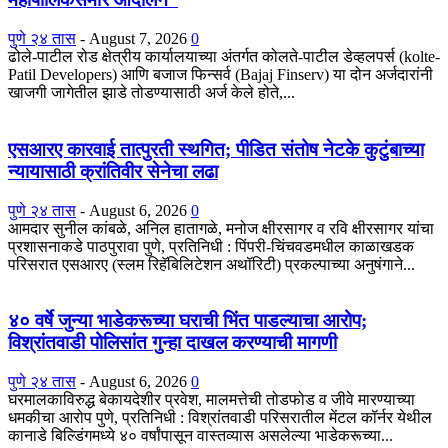
पुणे २४ तास
-
August 7, 2026
0
ढोले-पाटील रोड क्षेत्रीय कार्यालयाच्या अंतर्गत कोलते-पाटील डेव्हलपर्स (kolte-
Patil Developers) आणि बजाज फिन्सर्व (Bajaj Finserv) या दोन अर्जदारांनी
खाजगी जागेतील झाडे तोडण्यासाठी अर्ज केले होते,...
एसआरए कारवाई तात्पुरती स्थगित; पीडित संतोष नेटके कुटुंबाच्या
न्यायासाठी क्रांतिवीर सेनेचा लढा
पुणे २४ तास
-
August 6, 2026
0
आमदार सुनील कांबळे, अनिल हातागळे, मनोज क्षीरसागर व रवि क्षीरसागर यांचा
प्रशासनाकडे पाठपुरावा पुणे, प्रतिनिधी : पिंपरी-चिंचवडमधील काळाखडक
परिसरात एसआरए (स्लम रिहॅबिलिटेशन अथॉरिटी) प्रकल्पाच्या अनुषंगाने...
४० वर्षे जुन्या भाडेकरूच्या घराची भिंत पाडल्याचा आरोप;
विश्रांतवाडी पोलिसांत गुन्हा दाखल करण्याची मागणी
पुणे २४ तास
-
August 6, 2026
0
घरमालकाविरुद्ध बेकायदेशीर प्रवेश, मालमत्तेची तोडफोड व जीवे मारण्याच्या
धमकीचा आरोप पुणे, प्रतिनिधी : विश्रांतवाडी परिसरातील मेंटल कॉर्नर येथील
कानाडे बिल्डिंगमध्ये ४० वर्षांपासून वास्तव्यास असलेल्या भाडेकरूच्या...