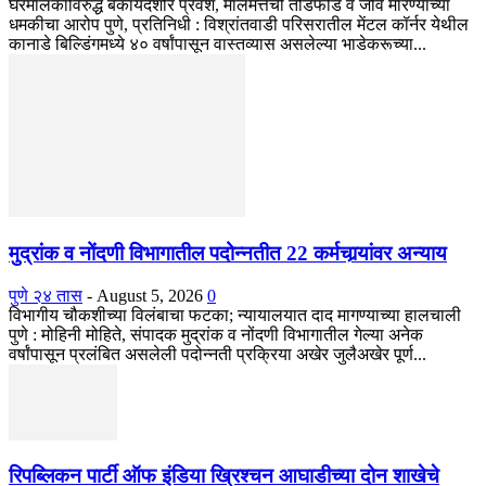
घरमालकाविरुद्ध बेकायदेशीर प्रवेश, मालमत्तेची तोडफोड व जीवे मारण्याच्या
धमकीचा आरोप पुणे, प्रतिनिधी : विश्रांतवाडी परिसरातील मेंटल कॉर्नर येथील
कानाडे बिल्डिंगमध्ये ४० वर्षांपासून वास्तव्यास असलेल्या भाडेकरूच्या...
मुद्रांक व नोंदणी विभागातील पदोन्नतीत 22 कर्मचार्‍यांवर अन्याय
पुणे २४ तास
-
August 5, 2026
0
विभागीय चौकशीच्या विलंबाचा फटका; न्यायालयात दाद मागण्याच्या हालचाली
पुणे : मोहिनी मोहिते, संपादक मुद्रांक व नोंदणी विभागातील गेल्या अनेक
वर्षांपासून प्रलंबित असलेली पदोन्नती प्रक्रिया अखेर जुलैअखेर पूर्ण...
रिपब्लिकन पार्टी ऑफ इंडिया ख्रिश्चन आघाडीच्या दोन शाखेचे