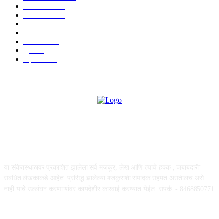
देश-विदेश
1310
टेक्नॉलॉजी
990
शहर
656
आरोग्य
632
मनोरंजन
587
पुणे
534
महत्त्वाचे
508
ABOUT US
या संकेतस्थळावर प्रकाशित झालेला सर्व मजकूर, लेख आणि त्याचे हक्क , जबाबदारी''
संबंधित लेखकांकडे आहेत. प्रसिद्ध झालेल्या मजकुराशी संपादक सहमत असतीलच असे
नाही याचे उल्लंघन करणाऱ्यांवर कायदेशीर कारवाई करण्यात येईल. संपर्क :- 8468850771