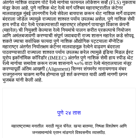
अंतर्गत नाशिक वाढवण पोर्ट रेल्वे मार्गाचा फायनल लोकेशन सर्व्हे (FLS) नुकताच
मंजूर केला आहे. पुणे नाशिक थेट रेल्वे मार्ग पश्चिम महाराष्ट्रातील कंटेनर
मालवाहतूक मुंबई उपनगरीय रेल्वे सेवेला बायपास करून थेट नाशिक मार्गे वाढवण
बंदराला जोडेल ज्यामुळे राज्याला शाश्वत पर्याय उपलब्ध असेल. पुणे नाशिक सेमी
हाय स्पीड थेट रेल्वे प्रकल्पासाठी महाराष्ट्र लोहमार्ग पायाभूत विकास कंपनी
(महारेल) ची नियुक्ती केल्यास रेल्वे नियमांचे पालन करीत प्रकल्पाचे नियोजन
आणि अमंलबजावणी करण्याची संपूर्ण जवाबदारी राज्य शासन महारेल कडे सोपवू
शकते ज्याचा सर्वाधिक फायदा पुणे नाशिक औद्योगिक पट्टयाला मॅग्नेटिक
महाराष्ट्र अंतर्गत निर्यातक्षम कंटेनर मालवाहतूक रेल्वेने वाढवण बंदराला
पाठवण्यासाठी राज्याला शाश्वत पर्याय उपलब्ध करेल त्यामुळे इंडिया मिडल ईस्ट
युरोप इकॉनॉमिक कॉरिडॉर (IMEEC) अंतर्गत पुणे नाशिक सेमी हाय स्पीड थेट
रेल्वे मार्गाचा समावेश करून राज्य शासनाने ५०% वाटा रेल्वे मंत्रालयाला मंजूर
करण्यापूर्वी अंतिम आखणी (Alignment) सिन्नर संगमनेर नारायणगाव मंचर
राजगुरुनगर चाकण मार्गेच होण्यास पूर्व शर्त करण्यात यावी अशी मागणी छगन
भुजबळ यांनी केली आहे.
पुणे २४ तास
महाराष्ट्राच्या मनातील मराठी न्यूज चॅनेल. खऱ्या बातम्या, निष्पक्ष विश्लेषण आणि
जनसामान्यांचे प्रश्न मांडणारे विश्वसनीय व्यासपीठ.