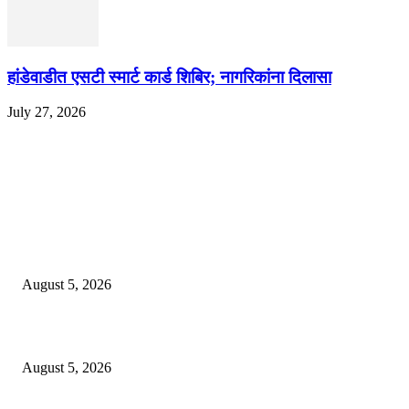
हांडेवाडीत एसटी स्मार्ट कार्ड शिबिर; नागरिकांना दिलासा
July 27, 2026
EDITOR PICKS
ज्येष्ठ लेखिका डॉ. प्रज्ञा दया पवार यांच्या अध्यक्षतेखाली पुण्यात होणार ‘लोकशाहीर अण्ण
साठे विचारवेध साहित्य संमेलन
August 5, 2026
सामाजिक प्रश्नांसाठी आंदोलने करा, एकामागे एक राजीनामे मागण्यासाठी नको’
August 5, 2026