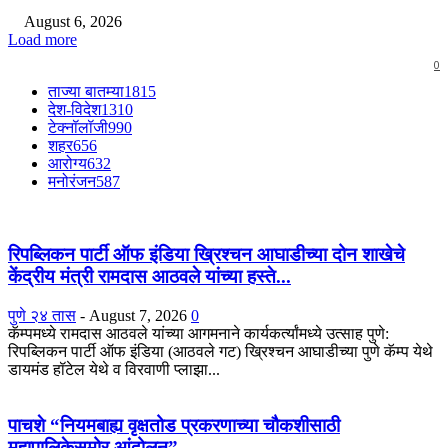
August 6, 2026
Load more
0
ताज्या बातम्या
1815
देश-विदेश
1310
टेक्नॉलॉजी
990
शहर
656
आरोग्य
632
मनोरंजन
587
रिपब्लिकन पार्टी ऑफ इंडिया ख्रिश्चन आघाडीच्या दोन शाखेचे
केंद्रीय मंत्री रामदास आठवले यांच्या हस्ते...
पुणे २४ तास
-
August 7, 2026
0
कॅम्पमध्ये रामदास आठवले यांच्या आगमनाने कार्यकर्त्यांमध्ये उत्साह पुणे:
रिपब्लिकन पार्टी ऑफ इंडिया (आठवले गट) ख्रिश्चन आघाडीच्या पुणे कॅम्प येथे
डायमंड हॉटेल येथे व विरवाणी प्लाझा...
पाचशे “नियमबाह्य वृक्षतोड प्रकरणाच्या चौकशीसाठी
महापालिकेसमोर आंदोलन”