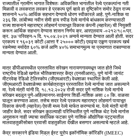
राज्यातील ग्रामीण भागात विशेषतः अविकसित भागातील रेल्वे प्रकल्पांना गती
मिळावी व लवकरात लवकर हे प्रकल्प पूर्ण व्हावे हा दृष्टिकोन समोर ठेवून राज्य
शासनाने ५०% आर्थिक सहभाग देण्याचे धोरण स्वीकारले आहे. पुणे-नाशिक या
२३६ कि. लांबीच्या नवीन सेमी हाय स्पीड रेल्वे मार्गाचे बांधकाम करण्यासाठी
राज्य शासनाने महाराष्ट्र लोहमार्ग पायाभूत विकास कंपनी (महारेल) ची नियुक्ती
करून आर्थिक सहभाग देण्यास शासन निर्णय क्र. आरएलवाय -०२१२/१८०/प्र.
क्र. ३७/ परिवहन-५ दि. १५.०४.२०२१ अन्वये मान्यता देण्यात आली होती. सदर
प्रकल्प र १६०३९ कोटी (आत्ता ₹ २५००० कोटी) एवढ्या एकूण प्रकल्प खर्च
रकमेच्या मर्यादेत ६०% कर्ज आणि ४०% समाभागमुल्य या प्रमाणात राबवण्यास
मान्यता देण्यात आली.
मात्र डीपीआरमधील प्रस्तावित संरेखन नारायणगावमधून जात होते जिथे
राष्ट्रीय रेडिओ खगोल भौतिकशास्त्र केंद्र (एनसीआरए), पुणे यांनी जायंट
मीटरवेव्ह रेडिओ टेलिस्कोप (जीएमआरटी) वेधशाळा स्थापित केली आहे.
जीएमआरटी वेधशाळेच्या कार्यक्षेत्रातून प्रस्तावित रेल्वे मार्गाचा जात असल्याने
मा. रेल्वे मंत्री यांनी दि. १८.१२.२०२४ रोजी सदर पुणे नाशिक रेल्वे मार्गाचे
संरेखन बदलून पुणे-अहिल्यानगर-साईनगर शिर्डी-नाशिक असा ८० कि. वाळसा
घालून करण्यात आला. तसेच सदर रेल्वे प्रकल्प महाराष्ट्र लोहमार्ग पायाभूत
विकास कंपनी (महारेल) ऐवजी मध्य रेल्वे मार्फत करण्याचे मा. रेल्वे मंत्री यांनी
जाहीर केले. सदर संरेखन कुठल्याही परिस्थितीत पुणे नाशिक थेट रेल्वे मार्गास
अनुसरून नाही ज्याचा सर्वाधिक फटका पुणे नाशिक औद्योगिक पट्ट्यातील
मालवाहतुकीसोबत प्रवासी वाहतुकीला देखील बसणार असल्याचे म्हटले आहे.
केंद्र सरकारने इंडिया मिडल ईस्ट युरोप इकॉनॉमिक कॉरिडॉर (IMEEC)