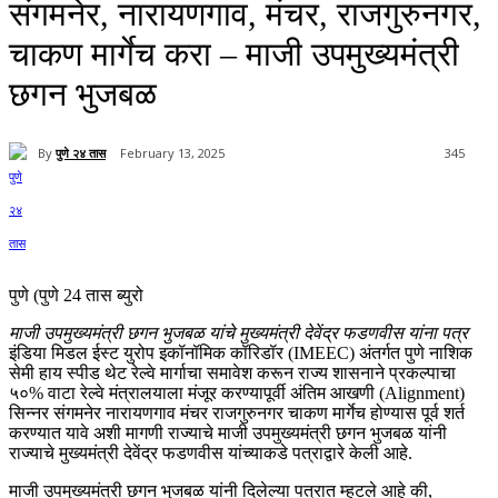
संगमनेर, नारायणगाव, मंचर, राजगुरुनगर,
चाकण मार्गेच करा – माजी उपमुख्यमंत्री
छगन भुजबळ
By
पुणे २४ तास
February 13, 2025
345
पुणे (पुणे 24 तास ब्युरो
माजी उपमुख्यमंत्री छगन भुजबळ यांचे मुख्यमंत्री देवेंद्र फडणवीस यांना पत्र
इंडिया मिडल ईस्ट युरोप इकॉनॉमिक कॉरिडॉर (IMEEC) अंतर्गत पुणे नाशिक
सेमी हाय स्पीड थेट रेल्वे मार्गाचा समावेश करून राज्य शासनाने प्रकल्पाचा
५०% वाटा रेल्वे मंत्रालयाला मंजूर करण्यापूर्वी अंतिम आखणी (Alignment)
सिन्नर संगमनेर नारायणगाव मंचर राजगुरुनगर चाकण मार्गेच होण्यास पूर्व शर्त
करण्यात यावे अशी मागणी राज्याचे माजी उपमुख्यमंत्री छगन भुजबळ यांनी
राज्याचे मुख्यमंत्री देवेंद्र फडणवीस यांच्याकडे पत्राद्वारे केली आहे.
माजी उपमुख्यमंत्री छगन भुजबळ यांनी दिलेल्या पत्रात म्हटले आहे की,