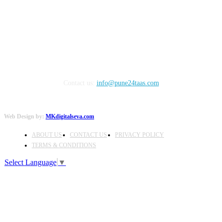
FOLLOW US
Contact us:
info@pune24taas.com
Web Design by:
MKdigitalseva.com
ABOUT US
CONTACT US
PRIVACY POLICY
TERMS & CONDITIONS
Select Language
▼