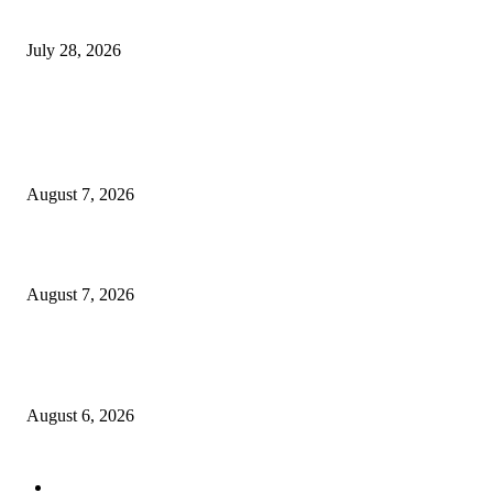
विद्यार्थ्यांवर हल्ला करणाऱ्या केंद्रीय गृहमंत्री अमित शहा यांच्या विरोधात निषेध आंदोलन
July 28, 2026
POPULAR POSTS
रिपब्लिकन पार्टी ऑफ इंडिया ख्रिश्चन आघाडीच्या दोन शाखेचे केंद्रीय मंत्री रामदास आठ
यांच्या हस्ते उद्घाटन
August 7, 2026
पाचशे “नियमबाह्य वृक्षतोड प्रकरणाच्या चौकशीसाठी महापालिकेसमोर आंदोलन”
August 7, 2026
एसआरए कारवाई तात्पुरती स्थगित; पीडित संतोष नेटके कुटुंबाच्या न्यायासाठी क्रांतिवीर से
लढा
August 6, 2026
POPULAR CATEGORY
ताज्या बातम्या
1815