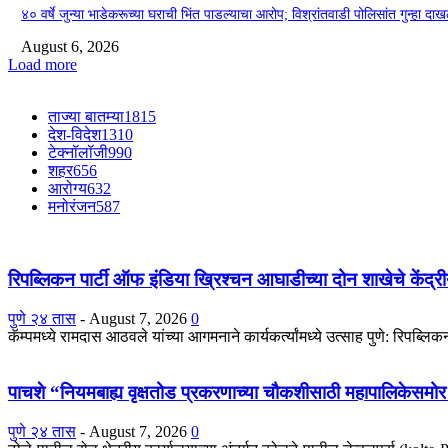
४० वर्षे जुन्या भाडेकरूच्या घराची भिंत पाडल्याचा आरोप; विश्रांतवाडी पोलिसांत गुन्हा द
August 6, 2026
Load more
ताज्या बातम्या
1815
देश-विदेश
1310
टेक्नॉलॉजी
990
शहर
656
आरोग्य
632
मनोरंजन
587
रिपब्लिकन पार्टी ऑफ इंडिया ख्रिश्चन आघाडीच्या दोन शाखेचे केंद्रीय
पुणे २४ तास
-
August 7, 2026
0
कॅम्पमध्ये रामदास आठवले यांच्या आगमनाने कार्यकर्त्यांमध्ये उत्साह पुणे: रिपब्ल
पाचशे “नियमबाह्य वृक्षतोड प्रकरणाच्या चौकशीसाठी महापालिकेसम
पुणे २४ तास
-
August 7, 2026
0