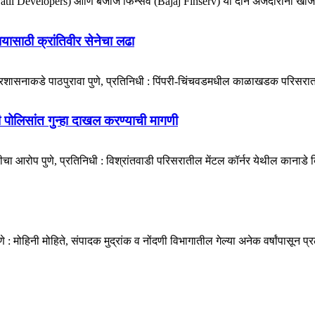
e-Patil Developers) आणि बजाज फिन्सर्व (Bajaj Finserv) या दोन अर्जदारांनी खाजग
ायासाठी क्रांतिवीर सेनेचा लढा
प्रशासनाकडे पाठपुरावा पुणे, प्रतिनिधी : पिंपरी-चिंचवडमधील काळाखडक परिसरात 
डी पोलिसांत गुन्हा दाखल करण्याची मागणी
ा आरोप पुणे, प्रतिनिधी : विश्रांतवाडी परिसरातील मेंटल कॉर्नर येथील कानाडे बिल्
मोहिनी मोहिते, संपादक मुद्रांक व नोंदणी विभागातील गेल्या अनेक वर्षांपासून प्र