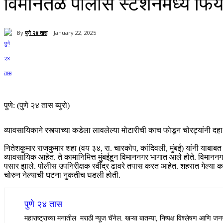
विमानतळ पोलीस स्टेशनमध्ये फिर्य
By
पुणे २४ तास
January 22, 2025
Share
पुणे: (पुणे २४ तास ब्युरो)
व्यावसायिकाने रस्त्याच्या कडेला लावलेल्या मोटारीची काच फोडून चोरट्यांनी 
नितेशकुमार राजकुमार शहा (वय ३४, रा. चारकोप, कांदिवली, मुंबई) यांनी याबाबत व
व्यावसायिक आहेत. ते कामानिमित्त मुंबईहून विमाननगर भागात आले होते. विमान
पसार झाले. पोलीस उपनिरीक्षक रवींद्र ढावरे तपास करत आहेत. शहरात गेल्या काह
चोरुन नेल्याची घटना नुकतीच घडली होती.
पुणे २४ तास
महाराष्ट्राच्या मनातील मराठी न्यूज चॅनेल. खऱ्या बातम्या, निष्पक्ष विश्लेषण आणि जनस