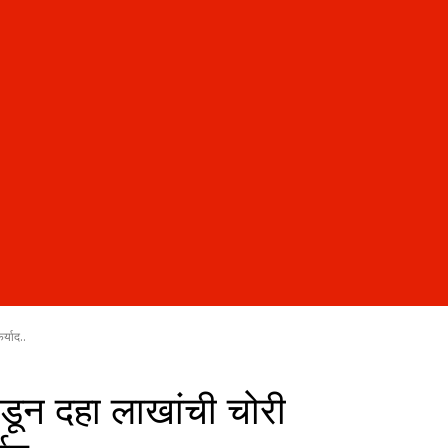
्याद..
डून दहा लाखांची चोरी