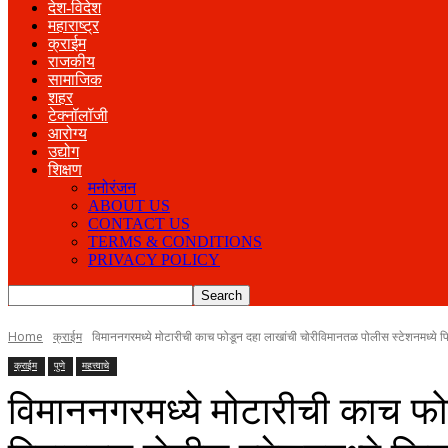
देश-विदेश
महाराष्ट्र
क्राईम
राजकीय
सामाजिक
शहर
टेक्नॉलॉजी
आरोग्य
उद्योग
शिक्षण
मनोरंजन
ABOUT US
CONTACT US
TERMS & CONDITIONS
PRIVACY POLICY
Home
क्राईम
विमाननगरमध्ये मोटारीची काच फोडून दहा लाखांची चोरीविमानतळ पोलीस स्टेशनमध्ये फिर
क्राईम
पुणे
महत्त्वाचे
विमाननगरमध्ये मोटारीची काच फो