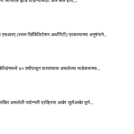
ी जागेतील झाडे तोडण्यासाठी अर्ज केले होते,...
एसआरए (स्लम रिहॅबिलिटेशन अथॉरिटी) प्रकल्पाच्या अनुषंगाने...
डिंगमध्ये ४० वर्षांपासून वास्तव्यास असलेल्या भाडेकरूच्या...
लंबित असलेली पदोन्नती प्रक्रिया अखेर जुलैअखेर पूर्ण...