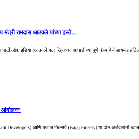
 मंत्री रामदास आठवले यांच्या हस्ते...
िकन पार्टी ऑफ इंडिया (आठवले गट) ख्रिश्चन आघाडीच्या पुणे कॅम्प येथे डायमंड हॉटेल
ोर आंदोलन”
e-Patil Developers) आणि बजाज फिन्सर्व (Bajaj Finserv) या दोन अर्जदारांनी खाजग