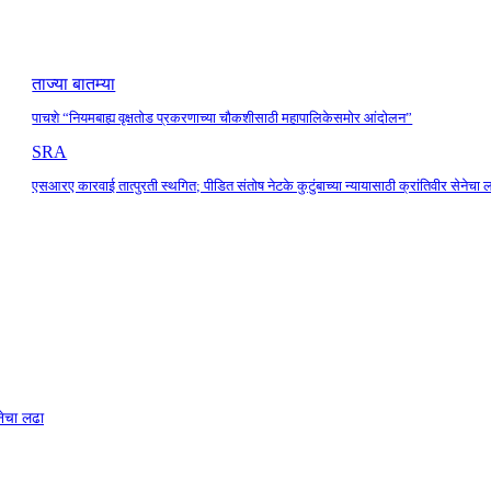
ताज्या बातम्या
पाचशे “नियमबाह्य वृक्षतोड प्रकरणाच्या चौकशीसाठी महापालिकेसमोर आंदोलन”
SRA
एसआरए कारवाई तात्पुरती स्थगित; पीडित संतोष नेटके कुटुंबाच्या न्यायासाठी क्रांतिवीर सेनेचा 
नेचा लढा