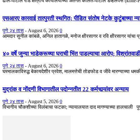
ढोले-पाटील रोड क्षेत्रीय कार्यालयाच्या अंतर्गत कोलते-पाटील डेव्हलपर्स (kolt
एसआरए कारवाई तात्पुरती स्थगित; पीडित संतोष नेटके कुटुंबाच्या न्य
पुणे २४ तास
-
August 6, 2026
0
आमदार सुनील कांबळे, अनिल हातागळे, मनोज क्षीरसागर व रवि क्षीरसागर यांचा 
४० वर्षे जुन्या भाडेकरूच्या घराची भिंत पाडल्याचा आरोप; विश्रांतवा
पुणे २४ तास
-
August 6, 2026
0
घरमालकाविरुद्ध बेकायदेशीर प्रवेश, मालमत्तेची तोडफोड व जीवे मारण्याच्या धमकीच
मुद्रांक व नोंदणी विभागातील पदोन्नतीत 22 कर्मचार्‍यांवर अन्याय
पुणे २४ तास
-
August 5, 2026
0
विभागीय चौकशीच्या विलंबाचा फटका; न्यायालयात दाद मागण्याच्या हालचाली पुणे : 