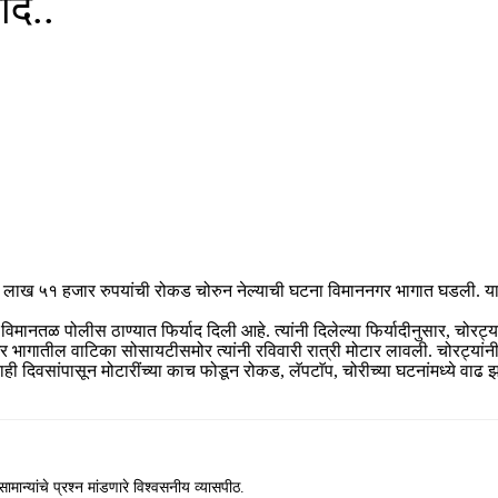
ाद..
दहा लाख ५१ हजार रुपयांची रोकड चोरुन नेल्याची घटना विमाननगर भागात घडली. याप
िमानतळ पोलीस ठाण्यात फिर्याद दिली आहे. त्यांनी दिलेल्या फिर्यादीनुसार, चोरट्या
नगर भागातील वाटिका सोसायटीसमोर त्यांनी रविवारी रात्री मोटार लावली. चोरट्या
ी दिवसांपासून मोटारींच्या काच फोडून रोकड, लॅपटाॅप, चोरीच्या घटनांमध्ये वाढ 
ामान्यांचे प्रश्न मांडणारे विश्वसनीय व्यासपीठ.