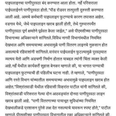
पाइपलाइनचा पाणीपुरवठा बंद करण्यात आला होता. नर्हे परिसराला
पाईपलाईनने पाणीपुरवठा होतो.
“पौड रोडवर तात्पुरती दुरुस्ती करण्यात
आली आहे. आमचे कर्मचारी पाइपलाइन फुटण्याचे कारण तपासत आहेत.
वडगाव येथे, जेथे पाइपलाइन खराब झाली होती, तेथे गुरुवारपर्यंत
पाणीपुरवठा पूर्ण क्षमतेने पूर्ववत केला जाईल,” असे पीएमसीच्या पाणीपुरवठा
विभागाच्या अधिकाऱ्याने सांगितले.
विविध नागरी विभागांमधील नियमित
देखभाल आणि समन्वयाच्या अभावामुळे पाणी वितरण लाइनचे नुकसान होत
असल्याचे रहिवाशांनी सांगितले.
वारंवार पाईपलाईन फुटल्यामुळे पुरवठ्यात
व्यत्यय येतो आणि अडचणी निर्माण होतात याबद्दल त्यांनी चिंता व्यक्त केली
आहे.
नर्हे येथील कार्यकर्ते सुहास बेनकर म्हणाले की, या भागात पाण्याची
पाइपलाइन फुटण्याची ही पहिलीच घटना नाही. ते म्हणाले, “पाणीपुरवठा
आणि रस्ते विभाग यांच्यातील समन्वयाच्या अभावामुळे पाइपलाइन खराब होत
आहेत.”
विश्रांतवाडी येथील रहिवासी विक्रांत पाटील यांनी सांगितले की,
विश्रांतवाडी परिसरात गेल्या दोन आठवड्यांत दोनदा पाणीपुरवठा लाइन
खराब झाली आहे.
“पाणी वितरणाच्या पायाभूत सुविधांच्या नियमित
देखभालीकडे प्रशासन पुरेसे लक्ष देत नसल्याचे यावरून स्पष्ट होते,” पाटील
म्हणाले.
पीएमसीच्या पाणीपुरवठा विभागातील एका अधिकाऱ्याने सांगितले की,