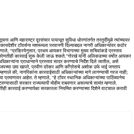
ा आणि महाराष्ट्र दूरसंचार पायाभूत सुविधा धोरणांतर्गत तरतुदींमुळे त्यांच्यावर
ून बेकायदेशीर टॉवर्सना मशरूमला परवानगी दिल्याबद्दल नागरी अधिकाऱ्यांवर कठोर
हणाले, “प्रक्रियेनुसार, प्रथम आयकर विभागाच्या मुख्य सचिवांकडे प्रस्ताव
 कोणतीही कारवाई सुरू केली जाऊ शकते.”
गोरखे यांनी अलिकडच्या वर्षांत आयकर
िकाऱ्यांना प्राधान्याने प्रस्ताव सादर करण्याचे निर्देश दिले जातील, असे
जपच्या उमा खापरे, प्रवीण दरेकर आणि काँग्रेसचे अशोक उर्फ ​​भाई जगताप
म्हणाले की, नागरिकांना कारवाईसाठी अधिकाऱ्यांच्या मागे लागण्याची गरज नाही;
्या प्रमाणावर आहेत.
ते म्हणाले, “हे टॉवर स्थानिक अधिकाऱ्यांच्या पाठिंब्यानेच
ण्यासाठी सरकार राज्यव्यापी मोहीम राबवणार असल्याचे सामंत म्हणाले.
णतीही कारवाई करण्यापेक्षा सरकारला नियमित करण्याच्या दिशेने वाटचाल करावी