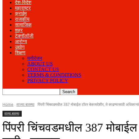
देश-विदेश
महाराष्ट्र
क्राईम
राजकीय
सामाजिक
शहर
टेक्नॉलॉजी
आरोग्य
उद्योग
शिक्षण
मनोरंजन
ABOUT US
CONTACT US
TERMS & CONDITIONS
PRIVACY POLICY
Home
ताज्या बातम्या
पिंपरी चिंचवडमधील 387 मोबाईल टॉवर बेकायदेशीर, ते काढण्यासाठी अधिकाऱ्या
ताज्या बातम्या
पिंपरी चिंचवडमधील 387 मोबाईल ट