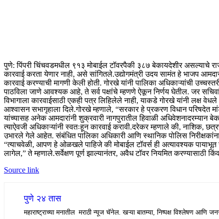
पुणे: पिंपरी चिंचवडमधील ९१३ मोबाईल टॉवरपैकी ३८७ बेकायदेशीर असल्याचे राज्य सर
कारवाई करता येणार नाही, असे सांगितले.
उद्योगमंत्री उदय सामंत हे भाजप आमदार 
कारवाई करण्याची मागणी केली होती. गोरखे यांनी पालिका अधिकाऱ्यांची उच्च
पाठविला जाणे आवश्यक आहे, ते सर्व पक्षांचे म्हणणे ऐकून निर्णय घेतील.
जर सचिवा
विभागाला कारवाईसाठी एकही पत्र लिहिलेले नाही, याकडे गोरखे यांनी लक्ष वेधले अस
आश्वासन सभागृहाला दिले.
गोरखे म्हणाले, “सरकार हे प्रकरण विधान परिषदेत मां
यांच्यासह अनेक आमदारांनी शुक्रवारी नागपुरातील हिवाळी अधिवेशनादरम्यान बेकाय
त्याऐवजी अधिकाऱ्यांनी स्वतःहून कारवाई करावी.
दरेकर म्हणाले की, नाशिक, छत्र
उभारले गेले आहेत. संबंधित पालिका अधिकारी आणि स्थानिक पोलिस निरीक्षकां
“त्याचवेळी, आपण हे ओळखले पाहिजे की मोबाईल टॉवर्स ही अत्यावश्यक पायाभूत सु
लागेल,” ते म्हणाले.
सर्वेक्षण पूर्ण झाल्यानंतर, अवैध टॉवर नियमित करण्यासाठी 
Source link
पुणे २४ तास
महाराष्ट्राच्या मनातील मराठी न्यूज चॅनेल. खऱ्या बातम्या, निष्पक्ष विश्लेषण आणि जनस