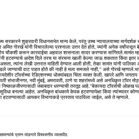
कारने शुक्रवारी विधानसभेत मान्य केले, परंतु उच्च न्यायालयाच्या मार्गदर्शक सूचन
अमित गोरखे यांनी विचारलेल्या प्रश्नाला उत्तर देत होते, ज्यांनी अनेक वर्षांपास
स्तरीय चौकशी करून कारवाईचा अहवाल शासनाला सादर करण्यास सांगितले.
सामंत म्
ंनी हटवण्याचे आदेश दिले तरच या संरचना खाली केल्या जाऊ शकतात किंवा इतर
ता, त्यांना लेखी उत्तरात माहिती देण्यात आली होती, तेव्हा सामंत यांनी पालिका अध
डले जाण्याची वाट पाहत होते की नाही हे मला समजले नाही,” असे गोरखे म्हणाले.
भा
देशीर टॉवर्सच्या रेडिएशनच्या धोक्यांबद्दल चिंता व्यक्त केली. खापरे आणि जगताप 
पती संभाजीनगर, नवी मुंबई, अमरावती, ठाणे या शहरांमध्ये असे अनधिकृत टॉवर मोठ
ना निष्काळजीपणासाठी जबाबदार धरण्याची तरतूद आहे.”
बेकायदा टॉवर्सची ओळख पटव
विधा बनल्या आहेत. अनधिकृत बांधकामे केवळ हटवण्यापेक्षा किंवा त्यांच्यावर को
किंवा हटवण्यासाठी आयकर विभागाकडे प्रस्ताव पाठविला जाईल, असे ते म्हणाले.
ामान्यांचे प्रश्न मांडणारे विश्वसनीय व्यासपीठ.