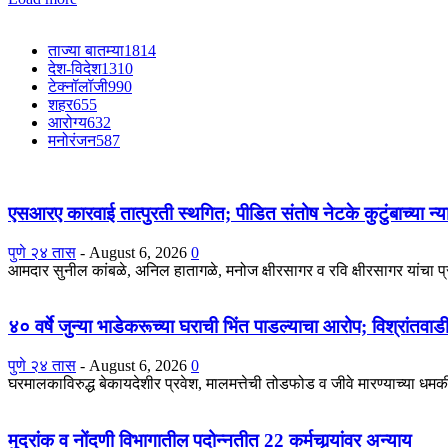
ताज्या बातम्या
1814
देश-विदेश
1310
टेक्नॉलॉजी
990
शहर
655
आरोग्य
632
मनोरंजन
587
एसआरए कारवाई तात्पुरती स्थगित; पीडित संतोष नेटके कुटुंबाच्या न्य
पुणे २४ तास
-
August 6, 2026
0
आमदार सुनील कांबळे, अनिल हातागळे, मनोज क्षीरसागर व रवि क्षीरसागर यांचा 
४० वर्षे जुन्या भाडेकरूच्या घराची भिंत पाडल्याचा आरोप; विश्रांतवा
पुणे २४ तास
-
August 6, 2026
0
घरमालकाविरुद्ध बेकायदेशीर प्रवेश, मालमत्तेची तोडफोड व जीवे मारण्याच्या धमकीच
मुद्रांक व नोंदणी विभागातील पदोन्नतीत 22 कर्मचार्‍यांवर अन्याय