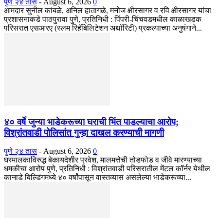
पुणे २४ तास
-
August 6, 2026
0
आमदार सुनील कांबळे, अनिल हातागळे, मनोज क्षीरसागर व रवि क्षीरसागर यांचा
प्रशासनाकडे पाठपुरावा पुणे, प्रतिनिधी : पिंपरी-चिंचवडमधील काळाखडक
परिसरात एसआरए (स्लम रिहॅबिलिटेशन अथॉरिटी) प्रकल्पाच्या अनुषंगाने...
४० वर्षे जुन्या भाडेकरूच्या घराची भिंत पाडल्याचा आरोप;
विश्रांतवाडी पोलिसांत गुन्हा दाखल करण्याची मागणी
पुणे २४ तास
-
August 6, 2026
0
घरमालकाविरुद्ध बेकायदेशीर प्रवेश, मालमत्तेची तोडफोड व जीवे मारण्याच्या
धमकीचा आरोप पुणे, प्रतिनिधी : विश्रांतवाडी परिसरातील मेंटल कॉर्नर येथील
कानाडे बिल्डिंगमध्ये ४० वर्षांपासून वास्तव्यास असलेल्या भाडेकरूच्या...