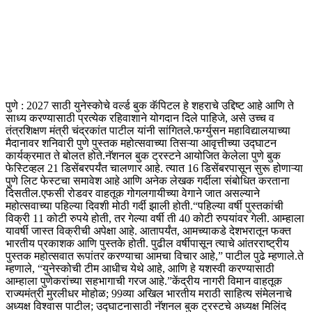
पुणे : 2027 साठी युनेस्कोचे वर्ल्ड बुक कॅपिटल हे शहराचे उद्दिष्ट आहे आणि ते
साध्य करण्यासाठी प्रत्येक रहिवाशाने योगदान दिले पाहिजे, असे उच्च व
तंत्रशिक्षण मंत्री चंद्रकांत पाटील यांनी सांगितले.
फर्ग्युसन महाविद्यालयाच्या
मैदानावर शनिवारी पुणे पुस्तक महोत्सवाच्या तिसऱ्या आवृत्तीच्या उद्घाटन
कार्यक्रमात ते बोलत होते.
नॅशनल बुक ट्रस्टने आयोजित केलेला पुणे बुक
फेस्टिव्हल 21 डिसेंबरपर्यंत चालणार आहे. त्यात 16 डिसेंबरपासून सुरू होणाऱ्या
पुणे लिट फेस्टचा समावेश आहे आणि अनेक लेखक गर्दीला संबोधित करताना
दिसतील.
एफसी रोडवर वाहतूक गोगलगायीच्या वेगाने जात असल्याने
महोत्सवाच्या पहिल्या दिवशी मोठी गर्दी झाली होती.
“पहिल्या वर्षी पुस्तकांची
विक्री 11 कोटी रुपये होती, तर गेल्या वर्षी ती 40 कोटी रुपयांवर गेली.
आम्हाला
यावर्षी जास्त विक्रीची अपेक्षा आहे. आतापर्यंत, आमच्याकडे देशभरातून फक्त
भारतीय प्रकाशक आणि पुस्तके होती. पुढील वर्षीपासून त्याचे आंतरराष्ट्रीय
पुस्तक महोत्सवात रूपांतर करण्याचा आमचा विचार आहे,” पाटील पुढे म्हणाले.
ते
म्हणाले, “युनेस्कोची टीम आधीच येथे आहे, आणि हे यशस्वी करण्यासाठी
आम्हाला पुणेकरांच्या सहभागाची गरज आहे.”
केंद्रीय नागरी विमान वाहतूक
राज्यमंत्री मुरलीधर मोहोळ; 99व्या अखिल भारतीय मराठी साहित्य संमेलनाचे
अध्यक्ष विश्वास पाटील; उद्घाटनासाठी नॅशनल बुक ट्रस्टचे अध्यक्ष मिलिंद