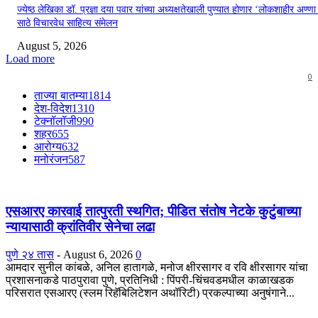
ज्येष्ठ लेखिका डॉ. प्रज्ञा दया पवार यांच्या अध्यक्षतेखाली पुण्यात होणार ‘लोकशाहीर अण्ण
साठे विचारवेध साहित्य संमेलन
August 5, 2026
Load more
0
ताज्या बातम्या
1814
देश-विदेश
1310
टेक्नॉलॉजी
990
शहर
655
आरोग्य
632
मनोरंजन
587
एसआरए कारवाई तात्पुरती स्थगित; पीडित संतोष नेटके कुटुंबाच्या
न्यायासाठी क्रांतिवीर सेनेचा लढा
पुणे २४ तास
-
August 6, 2026
0
आमदार सुनील कांबळे, अनिल हातागळे, मनोज क्षीरसागर व रवि क्षीरसागर यांचा
प्रशासनाकडे पाठपुरावा पुणे, प्रतिनिधी : पिंपरी-चिंचवडमधील काळाखडक
परिसरात एसआरए (स्लम रिहॅबिलिटेशन अथॉरिटी) प्रकल्पाच्या अनुषंगाने...