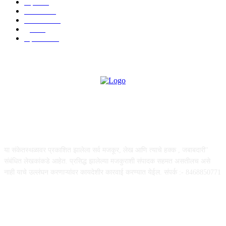
शहर
655
आरोग्य
632
मनोरंजन
587
पुणे
532
महत्त्वाचे
507
ABOUT US
या संकेतस्थळावर प्रकाशित झालेला सर्व मजकूर, लेख आणि त्याचे हक्क , जबाबदारी''
संबंधित लेखकांकडे आहेत. प्रसिद्ध झालेल्या मजकुराशी संपादक सहमत असतीलच असे
नाही याचे उल्लंघन करणाऱ्यांवर कायदेशीर कारवाई करण्यात येईल. संपर्क :- 8468850771
FOLLOW US