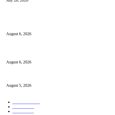
July 28, 2026
POPULAR POSTS
एसआरए कारवाई तात्पुरती स्थगित; पीडित संतोष नेटके कुटुंबाच्या न्यायासाठी क्रांतिवीर से
लढा
August 6, 2026
४० वर्षे जुन्या भाडेकरूच्या घराची भिंत पाडल्याचा आरोप; विश्रांतवाडी पोलिसांत गुन्हा द
करण्याची मागणी
August 6, 2026
मुद्रांक व नोंदणी विभागातील पदोन्नतीत 22 कर्मचार्‍यांवर अन्याय
August 5, 2026
POPULAR CATEGORY
ताज्या बातम्या
1814
देश-विदेश
1310
टेक्नॉलॉजी
990