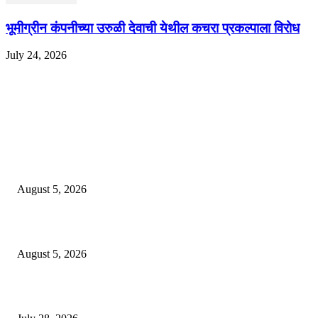
भूमीग्रीन कंपनीच्या उरुळी देवाची येथील कचरा प्रकल्पाला विरोध
July 24, 2026
EDITOR PICKS
ज्येष्ठ लेखिका डॉ. प्रज्ञा दया पवार यांच्या अध्यक्षतेखाली पुण्यात होणार ‘लोकशाहीर अण्ण
साठे विचारवेध साहित्य संमेलन
August 5, 2026
सामाजिक प्रश्नांसाठी आंदोलने करा, एकामागे एक राजीनामे मागण्यासाठी नको’
August 5, 2026
विद्यार्थ्यांवर हल्ला करणाऱ्या केंद्रीय गृहमंत्री अमित शहा यांच्या विरोधात निषेध आंदोलन