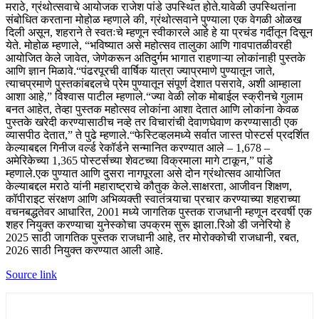
मराठे, ग्रंथोत्सवाचे आयोजक राजेश पांडे उपस्थित होते.
यावेळी उपस्थितांना
संबोधित करताना मोहोळ म्हणाले की, ग्रंथोत्सवाने पुण्याला एक वेगळी ओळख
दिली असून, शहराने ते स्वतःचे म्हणून स्वीकारले आहे हे या प्रचंड गर्दीतून दिसून
येते. मोहोळ म्हणाले, “भविष्यात असे महोत्सव तालुका आणि गावपातळीवरही
आयोजित केले जावेत, जेणेकरून अतिदुर्गम भागात राहणाऱ्या लोकांनाही पुस्तके
आणि ज्ञान मिळावे.
“पंढरपूरची वार्षिक यात्रा ज्याप्रमाणे पुण्यातून जाते,
त्याचप्रमाणे पुस्तकांबद्दलचे प्रेम पुण्यातून संपूर्ण देशात पसरावे, अशी आम्हाला
आशा आहे,” विश्वास पाटील म्हणाले.
“ज्या वेळी लोक मोबाईल स्क्रीनचे गुलाम
बनत आहेत, तेव्हा पुस्तक महोत्सव लोकांना आशा देतात आणि लोकांना केवळ
पुस्तके खरेदी करण्यासाठीच नव्हे तर विचारांची देवाणघेवाण करण्यासाठी एक
व्यासपीठ देतात,” ते पुढे म्हणाले.
“फेस्टिव्हलमध्ये सर्वात जास्त पोस्टर्स प्रदर्शित
केल्याबद्दल गिनीज वर्ल्ड रेकॉर्डने सन्मानित करण्यात आले – 1,678 –
अमेरिकेच्या 1,365 पोस्टर्सच्या शेवटच्या विक्रमाला मागे टाकून,” पांडे
म्हणाले.
एक पुण्यात आणि दुसरा नागपूरला असे दोन ग्रंथोत्सव आयोजित
केल्याबद्दल मराठे यांनी महाराष्ट्राचे कौतुक केले.
साक्षरता, आजीवन शिक्षण,
कॉपीराइट संरक्षण आणि अभिव्यक्ती स्वातंत्र्याचा प्रचार करण्याच्या शहराच्या
वचनबद्धतेवर आधारित, 2001 मध्ये जागतिक पुस्तक राजधानी म्हणून दरवर्षी एक
शहर नियुक्त करण्याचा युनेस्कोचा उपक्रम सुरू झाला.
रिओ डी जनेरियो हे
2025 साठी जागतिक पुस्तक राजधानी आहे, तर मोरोक्कोची राजधानी, रबत,
2026 साठी नियुक्त करण्यात आली आहे.
Source link