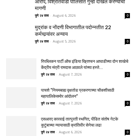
आरोप; विश्रांतवाडी पोलिसांत गुन्हा दाखल करण्याची
मागणी
पुणे २४ तास
-
August 6, 2026
0
मुद्रांक व नोंदणी विभागातील पदोन्नतीत 22
कर्मचार्‍यांवर अन्याय
पुणे २४ तास
-
August 5, 2026
0
रिपब्लिकन पार्टी ऑफ इंडिया ख्रिश्चन आघाडीच्या दोन शाखेचे
केंद्रीय मंत्री रामदास आठवले यांच्या हस्ते...
पुणे २४ तास
-
August 7, 2026
0
पाचशे “नियमबाह्य वृक्षतोड प्रकरणाच्या चौकशीसाठी
महापालिकेसमोर आंदोलन”
पुणे २४ तास
-
August 7, 2026
0
एसआरए कारवाई तात्पुरती स्थगित; पीडित संतोष नेटके
कुटुंबाच्या न्यायासाठी क्रांतिवीर सेनेचा लढा
पुणे २४ तास
-
August 6, 2026
0