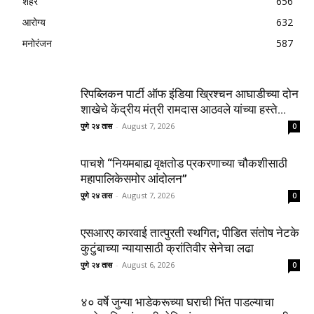
शहर
656
आरोग्य
632
मनोरंजन
587
रिपब्लिकन पार्टी ऑफ इंडिया ख्रिश्चन आघाडीच्या दोन
शाखेचे केंद्रीय मंत्री रामदास आठवले यांच्या हस्ते...
पुणे २४ तास
-
August 7, 2026
0
पाचशे “नियमबाह्य वृक्षतोड प्रकरणाच्या चौकशीसाठी
महापालिकेसमोर आंदोलन”
पुणे २४ तास
-
August 7, 2026
0
एसआरए कारवाई तात्पुरती स्थगित; पीडित संतोष नेटके
कुटुंबाच्या न्यायासाठी क्रांतिवीर सेनेचा लढा
पुणे २४ तास
-
August 6, 2026
0
४० वर्षे जुन्या भाडेकरूच्या घराची भिंत पाडल्याचा