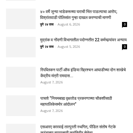
४० वर्षे जुन्या भाडेकरूच्या घराची भिंत पाडल्याचा आरोप;
विश्रांतवाडी पोलिसांत गुन्हा दाखल करण्याची मागणी
पुणे २४ तास
-
August 6, 2026
0
मुद्रांक व नोंदणी विभागातील पदोन्नतीत 22 कर्मचार्‍यांवर अन्याय
पुणे २४ तास
-
August 5, 2026
0
रिपब्लिकन पार्टी ऑफ इंडिया ख्रिश्चन आघाडीच्या दोन शाखेचे
केंद्रीय मंत्री रामदास...
August 7, 2026
पाचशे “नियमबाह्य वृक्षतोड प्रकरणाच्या चौकशीसाठी
महापालिकेसमोर आंदोलन”
August 7, 2026
एसआरए कारवाई तात्पुरती स्थगित; पीडित संतोष नेटके
कुटुंबाच्या न्यायासाठी क्रांतिवीर सेनेचा...