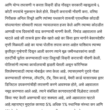
आणि योग्य तपासणी न करता विक्री डीड नोंदवून सरकारी महसूलाचे ६
कोटी रुपयांचे नुकसान केले होते. विक्री कराराची नोंदणी करा.
वरिष्ठ
निरीक्षक अनिल विभूते आणि त्यांच्या पथकाने तारूची प्राथमिक कोठडी
संपल्यानंतर सोमवारी त्याला न्यायालयात हजर केले आणि त्याच्या कोठडीत
आणखी पाच दिवसांची वाढ करण्याची मागणी केली.
रिमांड अहवालात असे
म्हटले आहे की तारूचे इतर बँक खाते आहे का किंवा इतर मार्गाने बेकायदेशीर
तृप्ती मिळवली आहे का याचा पोलीस तपास करत आहेत याशिवाय त्याच्या
कृतीतून गुन्हेगारी दिसून आली कारण त्याने मूळ जमीनधारकांना काही
त्रुटींची पूर्तता करण्यासाठी पत्र लिहूनही विक्री कराराची नोंदणी केली.
पोलिसांनी त्याच्या कार्यालयाची झडती घेतली असून फॉरेन्सिक
विश्लेषणासाठी त्याचा मोबाईल जप्त केला आहे.
त्याचप्रमाणे पुरावे गोळा
करण्यासाठी संगणक, लॅपटॉप, टॅब, सिम कार्ड, मेमरी कार्ड यासारख्या इतर
डिजिटल उपकरणांचीही तपासणी करणे आवश्यक होते, असे अहवालात
नमूद करण्यात आले आहे. त्याने संबंधित कागदपत्रांची विल्हेवाट लावली
किंवा नष्ट केली असण्याची दाट शक्यता आहे, असे अहवालात म्हटले
आहे.
महाराष्ट्र मुद्रांक कायदा 5% अधिक 1% स्थानिक संस्था कर आणि