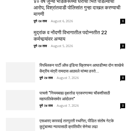
४० वर्षे जुन्या भाडेकरूच्या घराची भिंत पाडल्याचा
आरोप; विश्रांतवाडी पोलिसांत गुन्हा दाखल करण्याची
मागणी
पुणे २४ तास
-
August 6, 2026
0
मुद्रांक व नोंदणी विभागातील पदोन्नतीत 22
कर्मचार्‍यांवर अन्याय
पुणे २४ तास
-
August 5, 2026
0
रिपब्लिकन पार्टी ऑफ इंडिया ख्रिश्चन आघाडीच्या दोन शाखेचे
केंद्रीय मंत्री रामदास आठवले यांच्या हस्ते...
पुणे २४ तास
-
August 7, 2026
0
पाचशे “नियमबाह्य वृक्षतोड प्रकरणाच्या चौकशीसाठी
महापालिकेसमोर आंदोलन”
पुणे २४ तास
-
August 7, 2026
0
एसआरए कारवाई तात्पुरती स्थगित; पीडित संतोष नेटके
कुटुंबाच्या न्यायासाठी क्रांतिवीर सेनेचा लढा