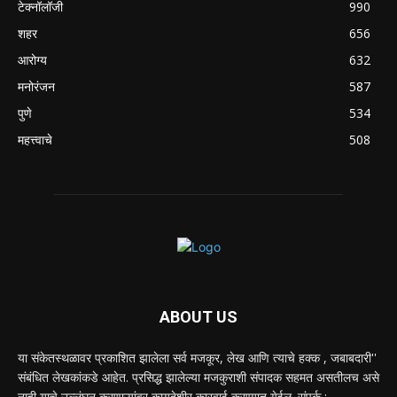
टेक्नॉलॉजी
990
शहर
656
आरोग्य
632
मनोरंजन
587
पुणे
534
महत्त्वाचे
508
ABOUT US
या संकेतस्थळावर प्रकाशित झालेला सर्व मजकूर, लेख आणि त्याचे हक्क , जबाबदारी''
संबंधित लेखकांकडे आहेत. प्रसिद्ध झालेल्या मजकुराशी संपादक सहमत असतीलच असे
नाही याचे उल्लंघन करणाऱ्यांवर कायदेशीर कारवाई करण्यात येईल. संपर्क :-