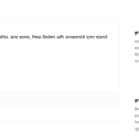
पुण
चॅनेल. खऱ्या बातम्या, निष्पक्ष विश्लेषण आणि जनसामान्यांचे प्रश्न मांडणारे
घर
मा
में
भाड
पुण
वि
हा
गेल
जुल