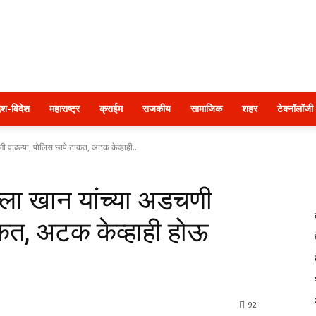
पुणे
ेश-विदेश
महाराष्ट्र
क्राईम
राजकीय
सामाजिक
शहर
टेक्नॉलॉजी
 वाढल्या, पोलिस छापे टाकत, अटक केव्हाही...
२४
ला खान यांच्या अडचणी
ाकत, अटक केव्हाही होऊ
तास
92