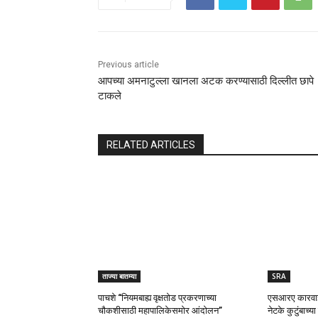
Previous article
आपच्या अमनाटुल्ला खानला अटक करण्यासाठी दिल्लीत छापे
टाकले
RELATED ARTICLES
ताज्या बातम्या
SRA
पाचशे “नियमबाह्य वृक्षतोड प्रकरणाच्या
एसआरए कारवाई त
चौकशीसाठी महापालिकेसमोर आंदोलन”
नेटके कुटुंबाच्य