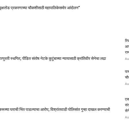
रि
आघा
रा
Au
ऑफ इंडिया ख्रिश्चन आघाडीच्या दोन शाखेचे केंद्रीय मंत्री रामदास आठवले यांच्या
पाच
चौ
Au
एस
संत
 वृक्षतोड प्रकरणाच्या चौकशीसाठी महापालिकेसमोर आंदोलन”
सेन
Au