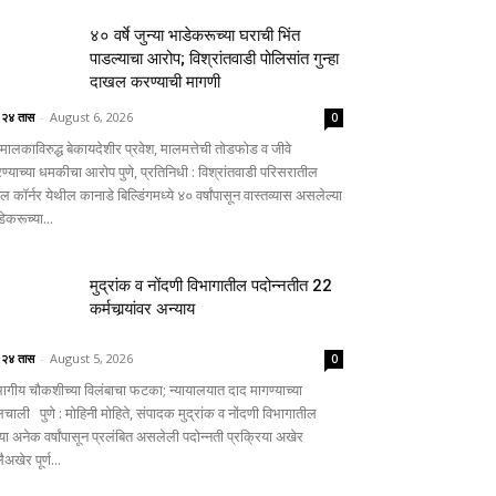
४० वर्षे जुन्या भाडेकरूच्या घराची भिंत
पाडल्याचा आरोप; विश्रांतवाडी पोलिसांत गुन्हा
दाखल करण्याची मागणी
े २४ तास
-
August 6, 2026
0
मालकाविरुद्ध बेकायदेशीर प्रवेश, मालमत्तेची तोडफोड व जीवे
रण्याच्या धमकीचा आरोप पुणे, प्रतिनिधी : विश्रांतवाडी परिसरातील
टल कॉर्नर येथील कानाडे बिल्डिंगमध्ये ४० वर्षांपासून वास्तव्यास असलेल्या
ेकरूच्या...
मुद्रांक व नोंदणी विभागातील पदोन्नतीत 22
कर्मचार्‍यांवर अन्याय
े २४ तास
-
August 5, 2026
0
भागीय चौकशीच्या विलंबाचा फटका; न्यायालयात दाद मागण्याच्या
लचाली पुणे : मोहिनी मोहिते, संपादक मुद्रांक व नोंदणी विभागातील
्या अनेक वर्षांपासून प्रलंबित असलेली पदोन्नती प्रक्रिया अखेर
ैअखेर पूर्ण...