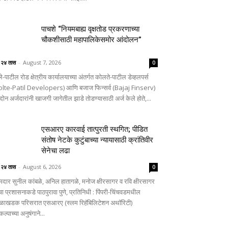
पाचशे “नियमबाह्य वृक्षतोड प्रकरणाच्या
चौकशीसाठी महापालिकेसमोर आंदोलन”
े २४ तास
-
August 7, 2026
0
े-पाटील रोड क्षेत्रीय कार्यालयाच्या अंतर्गत कोलते-पाटील डेव्हलपर्स
olte-Patil Developers) आणि बजाज फिन्सर्व (Bajaj Finserv)
दोन अर्जदारांनी खाजगी जागेतील झाडे तोडण्यासाठी अर्ज केले होते,...
एसआरए कारवाई तात्पुरती स्थगित; पीडित
संतोष नेटके कुटुंबाच्या न्यायासाठी क्रांतिवीर
सेनेचा लढा
े २४ तास
-
August 6, 2026
0
दार सुनील कांबळे, अनिल हातागळे, मनोज क्षीरसागर व रवि क्षीरसागर
चा प्रशासनाकडे पाठपुरावा पुणे, प्रतिनिधी : पिंपरी-चिंचवडमधील
ळाखडक परिसरात एसआरए (स्लम रिहॅबिलिटेशन अथॉरिटी)
कल्पाच्या अनुषंगाने...