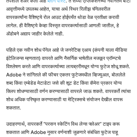
तपशील शेअर केला आहे
ब्लॉग पोस्ट
. ते सध्या ऍप्लिकेशनच्या नवीनतम बीटा
आवृत्तीमध्ये उपलब्ध आहेत, याचा अर्थ स्थिर रिलीझ चॅनेलवरील
वापरकर्त्यांना वैशिष्ट्ये रोल आउट होईपर्यंत थोडा वेळ प्रतीक्षा करावी
लागेल. ही वैशिष्ट्ये केव्हा विस्तृत वापरकर्त्यासाठी आणली जातील, हे
ॲडोबने अद्याप जाहीर केलेले नाही.
पहिले एक नवीन शोध पॅनेल आहे जे जनरेटिव्ह एआय (कंपनी याला मीडिया
इंटेलिजन्स म्हणतात) वापरते आणि नैसर्गिक भाषेतील मजकूर प्रॉम्प्टचे
विश्लेषण करते आणि वापरकर्त्याच्या लायब्ररीमधून योग्य फुटेज शोधू शकते.
Adobe ने सांगितले की फीचर एकतर फुटेजमधील व्हिज्युअल, बोललेले
शब्द किंवा एम्बेडेड मेटाडेटा जसे की शूट डेट किंवा कॅमेरा प्रकार योग्य
क्लिप शोधण्यासाठी वर्णन करण्यासाठी वापरले जाऊ शकते. वापरकर्ते त्यांचा
शोध अधिक परिष्कृत करण्यासाठी या मेट्रिक्सचे संयोजन देखील वापरू
शकतात.
उदाहरणार्थ, वापरकर्ते “परसन स्केटिंग विथ लेन्स फ्लेअर” टाइप करू
शकतात आणि Adobe नुसार वर्णनाशी जुळणारे संबंधित फुटेज पाहू