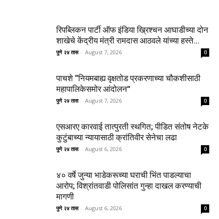
रिपब्लिकन पार्टी ऑफ इंडिया ख्रिश्चन आघाडीच्या दोन
शाखेचे केंद्रीय मंत्री रामदास आठवले यांच्या हस्ते...
पुणे २४ तास
-
August 7, 2026
0
पाचशे “नियमबाह्य वृक्षतोड प्रकरणाच्या चौकशीसाठी
महापालिकेसमोर आंदोलन”
पुणे २४ तास
-
August 7, 2026
0
एसआरए कारवाई तात्पुरती स्थगित; पीडित संतोष नेटके
कुटुंबाच्या न्यायासाठी क्रांतिवीर सेनेचा लढा
पुणे २४ तास
-
August 6, 2026
0
४० वर्षे जुन्या भाडेकरूच्या घराची भिंत पाडल्याचा
आरोप; विश्रांतवाडी पोलिसांत गुन्हा दाखल करण्याची
मागणी
पुणे २४ तास
-
August 6, 2026
0