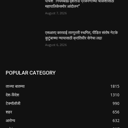
पाचशे “नियमबाह्य वृक्षतोड प्रकरणाच्या चौकशीसाठी
महापालिकेसमोर आंदोलन”
August 7, 2026
एसआरए कारवाई तात्पुरती स्थगित; पीडित संतोष नेटके
कुटुंबाच्या न्यायासाठी क्रांतिवीर सेनेचा लढा
August 6, 2026
POPULAR CATEGORY
ताज्या बातम्या
1815
देश-विदेश
1310
टेक्नॉलॉजी
990
शहर
656
आरोग्य
632