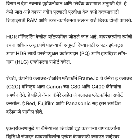
विराम न देता रचनाचे पूर्वावलोकन आणि प्लेबॅक करण्यास अनुमती देते. हे
केले जात आहे कारण नवीन प्रणाली प्रतीक्षा वेळ कमी करण्यासाठी
डिव्हाइसची RAM आणि उच्च-कार्यक्षमता संलग्न हार्ड डिस्क दोन्ही वापरते.
HDR मॉनिटरिंग देखील प्लॅटफॉर्मवर जोडले जात आहे. वापरकर्त्यांना त्यांची
रचना अधिक अचूकपणे पाहण्याची अनुमती देण्यासाठी आफ्टर इफेक्ट्स
आता HDR साठी परसेप्च्युअल क्वांटायझर (PQ) आणि हायब्रिड लॉग-
गामा (HLG) एन्कोडरना सपोर्ट करेल.
शेवटी, कंपनीचे क्लाउड-शेअरिंग प्लॅटफॉर्म Frame.io चे कॅमेरा टू क्लाउड
(C2C) वैशिष्ट्य आता Canon च्या C80 आणि C400 कॅमेऱ्यांना
समर्थन देते. हे पहिले कॅनन कॅमेरे आहेत जे क्लाउड प्लॅटफॉर्मला सपोर्ट
करतील. हे Red, Fujifilm आणि Panasonic सह इतर समर्थित
ब्रँडमध्ये सामील होते.
एकत्रीकरणामुळे या कॅमेऱ्यांसह व्हिडिओ शूट करणाऱ्या वापरकर्त्यांना
व्हिडिओ संपादन व्यावसायिकांना प्रवेश देण्यासाठी क्लाउड सर्व्हरवर