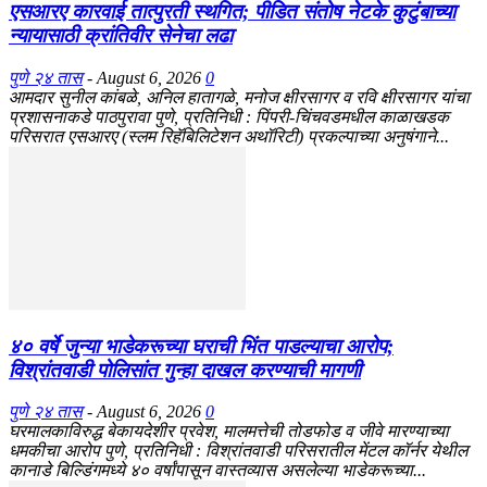
एसआरए कारवाई तात्पुरती स्थगित; पीडित संतोष नेटके कुटुंबाच्या
न्यायासाठी क्रांतिवीर सेनेचा लढा
पुणे २४ तास
-
August 6, 2026
0
आमदार सुनील कांबळे, अनिल हातागळे, मनोज क्षीरसागर व रवि क्षीरसागर यांचा
प्रशासनाकडे पाठपुरावा पुणे, प्रतिनिधी : पिंपरी-चिंचवडमधील काळाखडक
परिसरात एसआरए (स्लम रिहॅबिलिटेशन अथॉरिटी) प्रकल्पाच्या अनुषंगाने...
४० वर्षे जुन्या भाडेकरूच्या घराची भिंत पाडल्याचा आरोप;
विश्रांतवाडी पोलिसांत गुन्हा दाखल करण्याची मागणी
पुणे २४ तास
-
August 6, 2026
0
घरमालकाविरुद्ध बेकायदेशीर प्रवेश, मालमत्तेची तोडफोड व जीवे मारण्याच्या
धमकीचा आरोप पुणे, प्रतिनिधी : विश्रांतवाडी परिसरातील मेंटल कॉर्नर येथील
कानाडे बिल्डिंगमध्ये ४० वर्षांपासून वास्तव्यास असलेल्या भाडेकरूच्या...