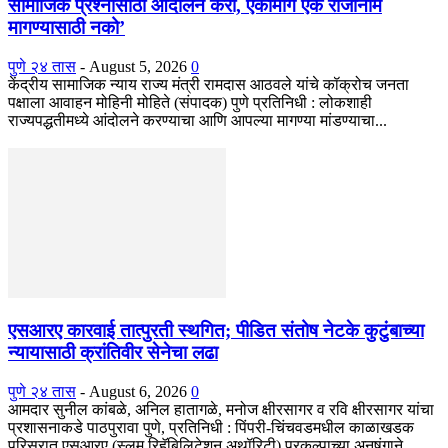
सामाजिक प्रश्नांसाठी आंदोलने करा, एकामागे एक राजीनामे
मागण्यासाठी नको’
पुणे २४ तास
-
August 5, 2026
0
केंद्रीय सामाजिक न्याय राज्य मंत्री रामदास आठवले यांचे कॉक्रोच जनता
पक्षाला आवाहन मोहिनी मोहिते (संपादक) पुणे प्रतिनिधी : लोकशाही
राज्यपद्धतीमध्ये आंदोलने करण्याचा आणि आपल्या मागण्या मांडण्याचा...
एसआरए कारवाई तात्पुरती स्थगित; पीडित संतोष नेटके कुटुंबाच्या
न्यायासाठी क्रांतिवीर सेनेचा लढा
पुणे २४ तास
-
August 6, 2026
0
आमदार सुनील कांबळे, अनिल हातागळे, मनोज क्षीरसागर व रवि क्षीरसागर यांचा
प्रशासनाकडे पाठपुरावा पुणे, प्रतिनिधी : पिंपरी-चिंचवडमधील काळाखडक
परिसरात एसआरए (स्लम रिहॅबिलिटेशन अथॉरिटी) प्रकल्पाच्या अनुषंगाने...