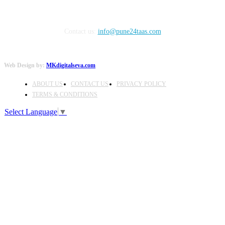
Contact us:
info@pune24taas.com
Web Design by:
MKdigitalseva.com
ABOUT US
CONTACT US
PRIVACY POLICY
TERMS & CONDITIONS
Select Language
▼