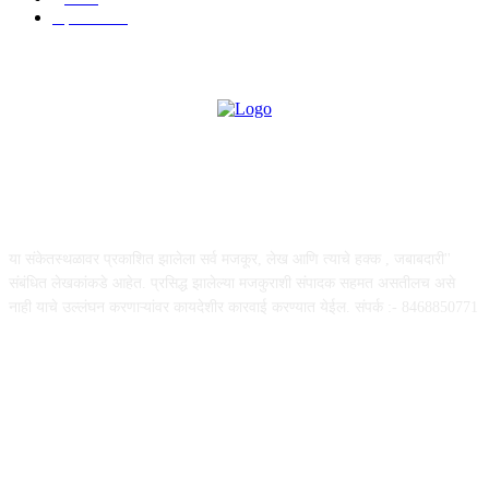
महत्त्वाचे
507
ABOUT US
या संकेतस्थळावर प्रकाशित झालेला सर्व मजकूर, लेख आणि त्याचे हक्क , जबाबदारी''
संबंधित लेखकांकडे आहेत. प्रसिद्ध झालेल्या मजकुराशी संपादक सहमत असतीलच असे
नाही याचे उल्लंघन करणाऱ्यांवर कायदेशीर कारवाई करण्यात येईल. संपर्क :- 8468850771
FOLLOW US