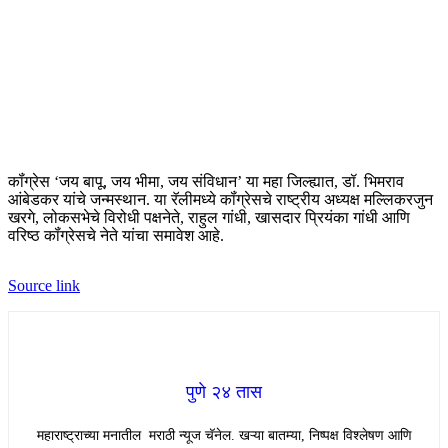
कॉंग्रेस ‘जय बापू, जय भीमा, जय संविधान’ या महा जिल्ह्यात, डॉ. भिमराव
आंबेडकर यांचे जन्मस्थान. या रॅलीमध्ये कॉंग्रेसचे राष्ट्रीय अध्यक्ष मल्लिकरजुन
खरगे, लोकसभेचे विरोधी पक्षनेते, राहुल गांधी, खासदार प्रियंका गांधी आणि
वरिष्ठ कॉंग्रेसचे नेते यांचा समावेश आहे.
Source link
पुणे २४ तास
महाराष्ट्राच्या मनातील मराठी न्यूज चॅनेल. खऱ्या बातम्या, निष्पक्ष विश्लेषण आणि