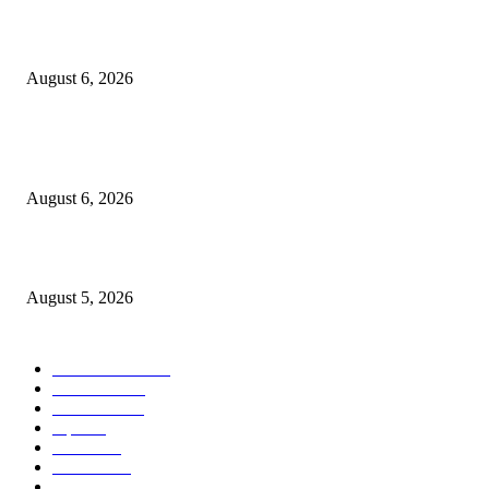
एसआरए कारवाई तात्पुरती स्थगित; पीडित संतोष नेटके कुटुंबाच्या न्यायासाठी क्रांतिवीर से
लढा
August 6, 2026
४० वर्षे जुन्या भाडेकरूच्या घराची भिंत पाडल्याचा आरोप; विश्रांतवाडी पोलिसांत गुन्हा द
करण्याची मागणी
August 6, 2026
मुद्रांक व नोंदणी विभागातील पदोन्नतीत 22 कर्मचार्‍यांवर अन्याय
August 5, 2026
POPULAR CATEGORY
ताज्या बातम्या
1814
देश-विदेश
1310
टेक्नॉलॉजी
990
शहर
655
आरोग्य
632
मनोरंजन
587
पुणे
532