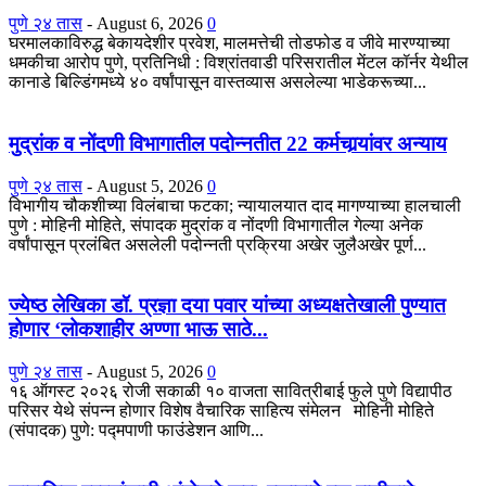
पुणे २४ तास
-
August 6, 2026
0
घरमालकाविरुद्ध बेकायदेशीर प्रवेश, मालमत्तेची तोडफोड व जीवे मारण्याच्या
धमकीचा आरोप पुणे, प्रतिनिधी : विश्रांतवाडी परिसरातील मेंटल कॉर्नर येथील
कानाडे बिल्डिंगमध्ये ४० वर्षांपासून वास्तव्यास असलेल्या भाडेकरूच्या...
मुद्रांक व नोंदणी विभागातील पदोन्नतीत 22 कर्मचार्‍यांवर अन्याय
पुणे २४ तास
-
August 5, 2026
0
विभागीय चौकशीच्या विलंबाचा फटका; न्यायालयात दाद मागण्याच्या हालचाली
पुणे : मोहिनी मोहिते, संपादक मुद्रांक व नोंदणी विभागातील गेल्या अनेक
वर्षांपासून प्रलंबित असलेली पदोन्नती प्रक्रिया अखेर जुलैअखेर पूर्ण...
ज्येष्ठ लेखिका डॉ. प्रज्ञा दया पवार यांच्या अध्यक्षतेखाली पुण्यात
होणार ‘लोकशाहीर अण्णा भाऊ साठे...
पुणे २४ तास
-
August 5, 2026
0
१६ ऑगस्ट २०२६ रोजी सकाळी १० वाजता सावित्रीबाई फुले पुणे विद्यापीठ
परिसर येथे संपन्न होणार विशेष वैचारिक साहित्य संमेलन मोहिनी मोहिते
(संपादक) पुणे: पद्मपाणी फाउंडेशन आणि...