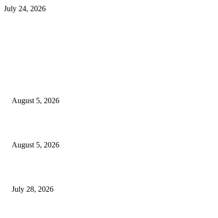
July 24, 2026
EDITOR PICKS
ज्येष्ठ लेखिका डॉ. प्रज्ञा दया पवार यांच्या अध्यक्षतेखाली पुण्यात होणार ‘लोकशाहीर अण्ण
साठे विचारवेध साहित्य संमेलन
August 5, 2026
सामाजिक प्रश्नांसाठी आंदोलने करा, एकामागे एक राजीनामे मागण्यासाठी नको’
August 5, 2026
विद्यार्थ्यांवर हल्ला करणाऱ्या केंद्रीय गृहमंत्री अमित शहा यांच्या विरोधात निषेध आंदोलन
July 28, 2026
POPULAR POSTS