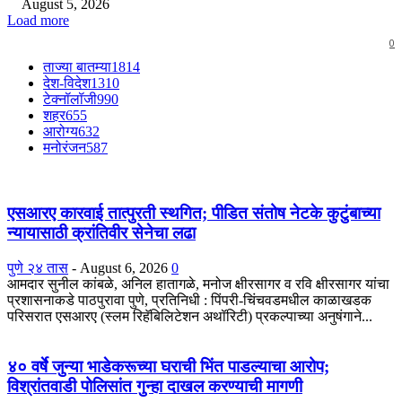
August 5, 2026
Load more
0
ताज्या बातम्या
1814
देश-विदेश
1310
टेक्नॉलॉजी
990
शहर
655
आरोग्य
632
मनोरंजन
587
एसआरए कारवाई तात्पुरती स्थगित; पीडित संतोष नेटके कुटुंबाच्या
न्यायासाठी क्रांतिवीर सेनेचा लढा
पुणे २४ तास
-
August 6, 2026
0
आमदार सुनील कांबळे, अनिल हातागळे, मनोज क्षीरसागर व रवि क्षीरसागर यांचा
प्रशासनाकडे पाठपुरावा पुणे, प्रतिनिधी : पिंपरी-चिंचवडमधील काळाखडक
परिसरात एसआरए (स्लम रिहॅबिलिटेशन अथॉरिटी) प्रकल्पाच्या अनुषंगाने...
४० वर्षे जुन्या भाडेकरूच्या घराची भिंत पाडल्याचा आरोप;
विश्रांतवाडी पोलिसांत गुन्हा दाखल करण्याची मागणी