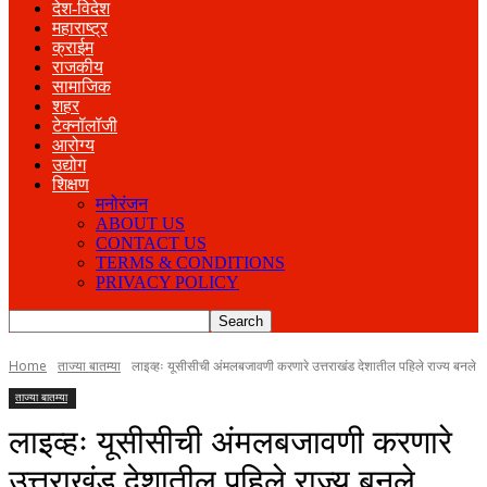
देश-विदेश
महाराष्ट्र
क्राईम
राजकीय
सामाजिक
शहर
टेक्नॉलॉजी
आरोग्य
उद्योग
शिक्षण
मनोरंजन
ABOUT US
CONTACT US
TERMS & CONDITIONS
PRIVACY POLICY
Home
ताज्या बातम्या
लाइव्हः यूसीसीची अंमलबजावणी करणारे उत्तराखंड देशातील पहिले राज्य बनले
ताज्या बातम्या
लाइव्हः यूसीसीची अंमलबजावणी करणारे
उत्तराखंड देशातील पहिले राज्य बनले