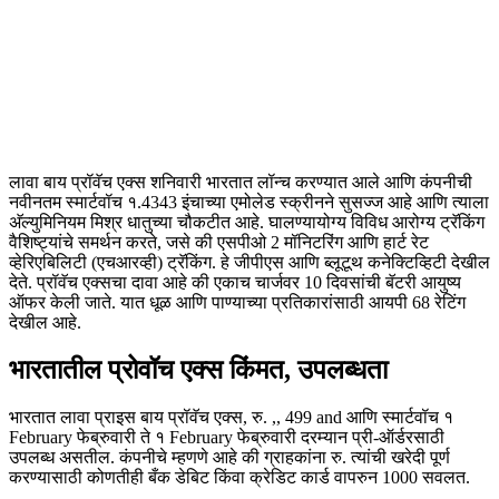
लावा बाय प्रॉवॅच एक्स शनिवारी भारतात लॉन्च करण्यात आले आणि कंपनीची
नवीनतम स्मार्टवॉच १.4343 इंचाच्या एमोलेड स्क्रीनने सुसज्ज आहे आणि त्याला
अ‍ॅल्युमिनियम मिश्र धातुच्या चौकटीत आहे. घालण्यायोग्य विविध आरोग्य ट्रॅकिंग
वैशिष्ट्यांचे समर्थन करते, जसे की एसपीओ 2 मॉनिटरिंग आणि हार्ट रेट
व्हेरिएबिलिटी (एचआरव्ही) ट्रॅकिंग. हे जीपीएस आणि ब्लूटूथ कनेक्टिव्हिटी देखील
देते. प्रॉवॅच एक्सचा दावा आहे की एकाच चार्जवर 10 दिवसांची बॅटरी आयुष्य
ऑफर केली जाते. यात धूळ आणि पाण्याच्या प्रतिकारांसाठी आयपी 68 रेटिंग
देखील आहे.
भारतातील प्रोवॉच एक्स किंमत, उपलब्धता
भारतात लावा प्राइस बाय प्रॉवॅच एक्स, रु. ,, 499 and आणि स्मार्टवॉच १
February फेब्रुवारी ते १ February फेब्रुवारी दरम्यान प्री-ऑर्डरसाठी
उपलब्ध असतील. कंपनीचे म्हणणे आहे की ग्राहकांना रु. त्यांची खरेदी पूर्ण
करण्यासाठी कोणतीही बँक डेबिट किंवा क्रेडिट कार्ड वापरुन 1000 सवलत.