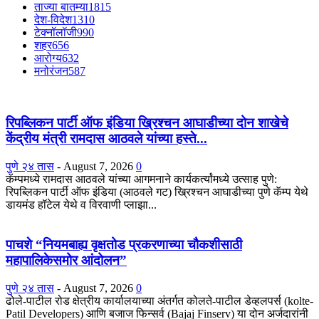
ताज्या बातम्या
1815
देश-विदेश
1310
टेक्नॉलॉजी
990
शहर
656
आरोग्य
632
मनोरंजन
587
रिपब्लिकन पार्टी ऑफ इंडिया ख्रिश्चन आघाडीच्या दोन शाखेचे
केंद्रीय मंत्री रामदास आठवले यांच्या हस्ते...
पुणे २४ तास
-
August 7, 2026
0
कॅम्पमध्ये रामदास आठवले यांच्या आगमनाने कार्यकर्त्यांमध्ये उत्साह पुणे:
रिपब्लिकन पार्टी ऑफ इंडिया (आठवले गट) ख्रिश्चन आघाडीच्या पुणे कॅम्प येथे
डायमंड हॉटेल येथे व विरवाणी प्लाझा...
पाचशे “नियमबाह्य वृक्षतोड प्रकरणाच्या चौकशीसाठी
महापालिकेसमोर आंदोलन”
पुणे २४ तास
-
August 7, 2026
0
ढोले-पाटील रोड क्षेत्रीय कार्यालयाच्या अंतर्गत कोलते-पाटील डेव्हलपर्स (kolte-
Patil Developers) आणि बजाज फिन्सर्व (Bajaj Finserv) या दोन अर्जदारांनी