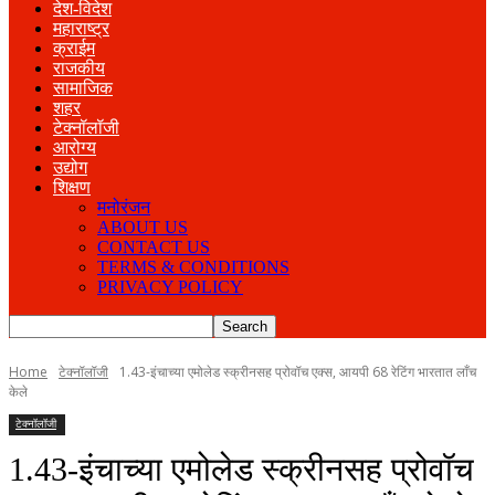
देश-विदेश
महाराष्ट्र
क्राईम
राजकीय
सामाजिक
शहर
टेक्नॉलॉजी
आरोग्य
उद्योग
शिक्षण
मनोरंजन
ABOUT US
CONTACT US
TERMS & CONDITIONS
PRIVACY POLICY
Home
टेक्नॉलॉजी
1.43-इंचाच्या एमोलेड स्क्रीनसह प्रोवॉच एक्स, आयपी 68 रेटिंग भारतात लाँच
केले
टेक्नॉलॉजी
1.43-इंचाच्या एमोलेड स्क्रीनसह प्रोवॉच