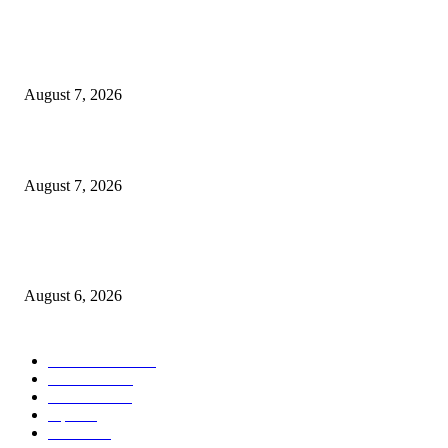
रिपब्लिकन पार्टी ऑफ इंडिया ख्रिश्चन आघाडीच्या दोन शाखेचे केंद्रीय मंत्री रामदास आठ
यांच्या हस्ते उद्घाटन
August 7, 2026
पाचशे “नियमबाह्य वृक्षतोड प्रकरणाच्या चौकशीसाठी महापालिकेसमोर आंदोलन”
August 7, 2026
एसआरए कारवाई तात्पुरती स्थगित; पीडित संतोष नेटके कुटुंबाच्या न्यायासाठी क्रांतिवीर से
लढा
August 6, 2026
POPULAR CATEGORY
ताज्या बातम्या
1815
देश-विदेश
1310
टेक्नॉलॉजी
990
शहर
656
आरोग्य
632