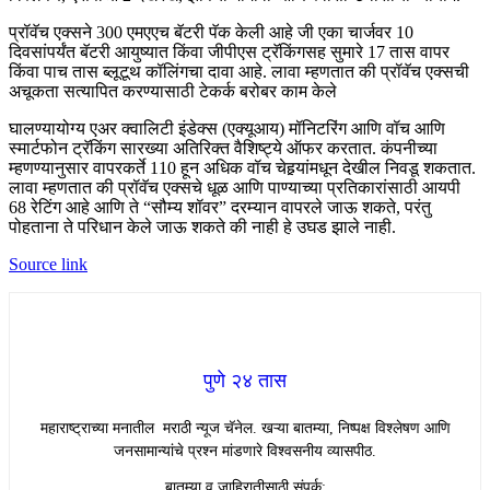
प्रॉवॅच एक्सने 300 एमएएच बॅटरी पॅक केली आहे जी एका चार्जवर 10
दिवसांपर्यंत बॅटरी आयुष्यात किंवा जीपीएस ट्रॅकिंगसह सुमारे 17 तास वापर
किंवा पाच तास ब्लूटूथ कॉलिंगचा दावा आहे. लावा म्हणतात की प्रॉवॅच एक्सची
अचूकता सत्यापित करण्यासाठी टेकर्क बरोबर काम केले
घालण्यायोग्य एअर क्वालिटी इंडेक्स (एक्यूआय) मॉनिटरिंग आणि वॉच आणि
स्मार्टफोन ट्रॅकिंग सारख्या अतिरिक्त वैशिष्ट्ये ऑफर करतात. कंपनीच्या
म्हणण्यानुसार वापरकर्ते 110 हून अधिक वॉच चेहर्‍यांमधून देखील निवडू शकतात.
लावा म्हणतात की प्रॉवॅच एक्सचे धूळ आणि पाण्याच्या प्रतिकारांसाठी आयपी
68 रेटिंग आहे आणि ते “सौम्य शॉवर” दरम्यान वापरले जाऊ शकते, परंतु
पोहताना ते परिधान केले जाऊ शकते की नाही हे उघड झाले नाही.
Source link
पुणे २४ तास
महाराष्ट्राच्या मनातील मराठी न्यूज चॅनेल. खऱ्या बातम्या, निष्पक्ष विश्लेषण आणि
जनसामान्यांचे प्रश्न मांडणारे विश्वसनीय व्यासपीठ.
बातम्या व जाहिरातीसाठी संपर्क: