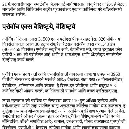
21 फेब्रुवारीपासून स्मार्टवॉच फ्लिपकार्ट मार्गे भारतात विक्रीवर जाईल. हे मेटल,
नायलॉन आणि सिलिकॉन स्ट्रॅप प्रकारांसह एकाच कॉस्मिक ग्रे कॉलरवेमध्ये
उपलब्ध असेल.
प्रोवॉच एक्स वैशिष्ट्ये, वैशिष्ट्ये
कॉर्निंग गोरिल्ला ग्लास 3, 500 एनआयटीएस पीक ब्राइटनेस, 326 पीपीआय
पिक्सेल घनता आणि 30 हर्ट्ज रीफ्रेश रेटसह प्रोव्हॅच एक्स वर 1.43-इंच
(466×466 पिक्सेल) एमोलेड स्क्रीन आहे. कंपनीच्या मते, त्यात ड्युअल-कोर
एटीडी 3085 सी प्रोसेसर आहे आणि ते आयओएस आणि अँड्रॉइड स्मार्टफोन
दोन्हीसह कार्य करते.
प्रॉवॅच एक्स हृदय गती आणि एसपीओसाठी वापरल्या जाणार्‍या एचएक्स 3960
पीपीजी सेन्सरसह सेन्सरने भरलेले आहे.
देखरेख, सहा-अक्ष ce क्सिलरोमीटर,
2
बॅरोमीटर, अल्टिमेटर आणि कंपास. हे बिल्ट-इन जीपीएस आणि ब्लूटूथ 5.3
कनेक्टिव्हिटी ऑफर करते, कॉलिंगसाठी समर्थन आणि द्रुत प्रतिसादासह.
लावा म्हणतात की प्रॉवॅच या सेन्सरचा वापर 110 हून अधिक क्रीडा आणि
वर्कआउट्स आणि सहा संरचित चालू असलेल्या कोर्सचा मागोवा घेऊ शकतात. हे
बुद्धिमान व्यायाम ओळख (आयईआर) आणि एरोबिक प्रशिक्षण प्रभाव देखील देते.
स्मार्टवॉचद्वारे ऑफर केलेल्या इतर आरोग्य ट्रॅकिंग वैशिष्ट्यांमध्ये बॉडी एनर्जी
मॉनिटरिंग, व्हीओ समाविष्ट आहे
कमाल, एचआरव्ही, पोस्ट-वर्कआउट पुनर्प्राप्ती
2
विश्लेषण, एसपीओ 2 देखरेख, झोपेचा मागोवा आणि श्वासोच्छवासाचा व्यायाम.