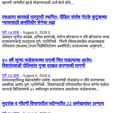
खाजगी जागेतील झाडे तोडण्यासाठी अर्ज केले होते,...
एसआरए कारवाई तात्पुरती स्थगित; पीडित संतोष नेटके कुटुंबाच्या
न्यायासाठी क्रांतिवीर सेनेचा लढा
पुणे २४ तास
-
August 6, 2026
0
आमदार सुनील कांबळे, अनिल हातागळे, मनोज क्षीरसागर व रवि क्षीरसागर यांचा
प्रशासनाकडे पाठपुरावा पुणे, प्रतिनिधी : पिंपरी-चिंचवडमधील काळाखडक
परिसरात एसआरए (स्लम रिहॅबिलिटेशन अथॉरिटी) प्रकल्पाच्या अनुषंगाने...
४० वर्षे जुन्या भाडेकरूच्या घराची भिंत पाडल्याचा आरोप;
विश्रांतवाडी पोलिसांत गुन्हा दाखल करण्याची मागणी
पुणे २४ तास
-
August 6, 2026
0
घरमालकाविरुद्ध बेकायदेशीर प्रवेश, मालमत्तेची तोडफोड व जीवे मारण्याच्या
धमकीचा आरोप पुणे, प्रतिनिधी : विश्रांतवाडी परिसरातील मेंटल कॉर्नर येथील
कानाडे बिल्डिंगमध्ये ४० वर्षांपासून वास्तव्यास असलेल्या भाडेकरूच्या...
मुद्रांक व नोंदणी विभागातील पदोन्नतीत 22 कर्मचार्‍यांवर अन्याय