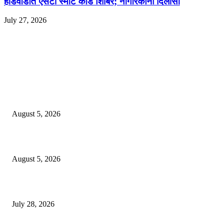
हांडेवाडीत एसटी स्मार्ट कार्ड शिबिर; नागरिकांना दिलासा
July 27, 2026
EDITOR PICKS
ज्येष्ठ लेखिका डॉ. प्रज्ञा दया पवार यांच्या अध्यक्षतेखाली पुण्यात होणार ‘लोकशाहीर अण्ण
साठे विचारवेध साहित्य संमेलन
August 5, 2026
सामाजिक प्रश्नांसाठी आंदोलने करा, एकामागे एक राजीनामे मागण्यासाठी नको’
August 5, 2026
विद्यार्थ्यांवर हल्ला करणाऱ्या केंद्रीय गृहमंत्री अमित शहा यांच्या विरोधात निषेध आंदोलन
July 28, 2026
POPULAR POSTS