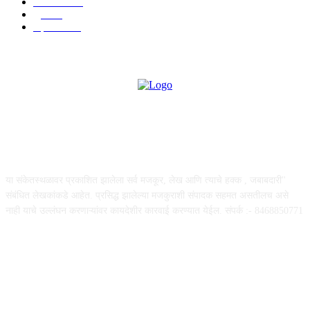
मनोरंजन
587
पुणे
534
महत्त्वाचे
508
ABOUT US
या संकेतस्थळावर प्रकाशित झालेला सर्व मजकूर, लेख आणि त्याचे हक्क , जबाबदारी''
संबंधित लेखकांकडे आहेत. प्रसिद्ध झालेल्या मजकुराशी संपादक सहमत असतीलच असे
नाही याचे उल्लंघन करणाऱ्यांवर कायदेशीर कारवाई करण्यात येईल. संपर्क :- 8468850771
FOLLOW US