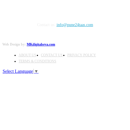
Contact us:
info@pune24taas.com
Web Design by:
MKdigitalseva.com
ABOUT US
CONTACT US
PRIVACY POLICY
TERMS & CONDITIONS
Select Language
▼