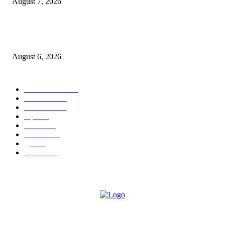
August 7, 2026
एसआरए कारवाई तात्पुरती स्थगित; पीडित संतोष नेटके कुटुंबाच्या न्यायासाठी क्रांतिवीर से
लढा
August 6, 2026
POPULAR CATEGORY
ताज्या बातम्या
1815
देश-विदेश
1310
टेक्नॉलॉजी
990
शहर
656
आरोग्य
632
मनोरंजन
587
पुणे
534
महत्त्वाचे
508