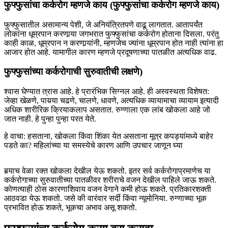
फुफ्फुसांचा कर्करोग म्हणजे काय (फुफ्फुसांचा कर्करोग म्हणजे काय)
फुफ्फुसातील असामान्य पेशी, जे अनियंत्रितपणे वाढू लागतात. आतापर्यंत
लोकांना धूम्रपान करणार्‍या जगभरात फुफ्फुसांचा कर्करोग होताना दिसला. परंतु
काही काळ, धूम्रपान न करणार्‍यांनी, म्हणजेच ज्यांना धूम्रपान होत नाही त्यांना हा
आजार होत आहे. यामागील कारण म्हणजे प्रदूषणाच्या पातळीत अत्यधिक वाढ.
फुफ्फुसांच्या कर्करोगाची सुरुवातीची लक्षणे)
श्वास घेण्यात त्रास आहे. हे प्रारंभिक सिग्नल आहे. ही अस्वस्थता विशेषत:
जेव्हा खेळणे, पायर्‍या चढणे, चालणे, धावणे, अत्यधिक व्यायामाचा व्यायाम इत्यादी
अधिक शारीरिक क्रियाकलाप असतात. रुग्णाला एक लांब खोकला आहे जो
जात नाही. हे पुन्हा पुन्हा परत येते.
हे वाचा: हसताना, खोकला किंवा शिंका येत असताना मूत्र कपड्यांमध्ये बाहेर
पडते का? महिलांच्या या समस्येचे कारण आणि उपचार जाणून घ्या
बर्‍याच वेळा रक्त खोकला देखील येऊ शकतो. इतर सर्व कर्करोगाप्रमाणेच या
कर्करोगाच्या सुरुवातीच्या पातळीवर शरीराचे वजन देखील पाहिले जाऊ शकते.
कोणत्याही ठोस कारणाशिवाय वजन वेगाने कमी होऊ शकते. प्रतिकारशक्ती
आठवडा येऊ शकतो. जसे की वारंवार सर्दी किंवा न्यूमोनिया. रुग्णाच्या भूक
प्रभावित होऊ शकते, भूकचा अभाव असू शकतो.