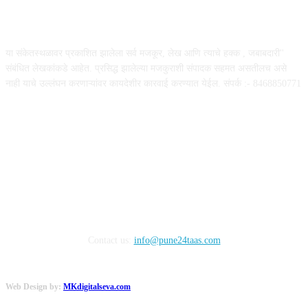
ABOUT US
या संकेतस्थळावर प्रकाशित झालेला सर्व मजकूर, लेख आणि त्याचे हक्क , जबाबदारी''
संबंधित लेखकांकडे आहेत. प्रसिद्ध झालेल्या मजकुराशी संपादक सहमत असतीलच असे
नाही याचे उल्लंघन करणाऱ्यांवर कायदेशीर कारवाई करण्यात येईल. संपर्क :- 8468850771
FOLLOW US
Contact us:
info@pune24taas.com
Web Design by:
MKdigitalseva.com