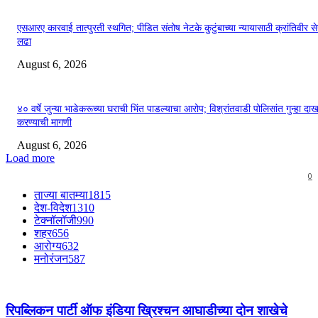
एसआरए कारवाई तात्पुरती स्थगित; पीडित संतोष नेटके कुटुंबाच्या न्यायासाठी क्रांतिवीर से
लढा
August 6, 2026
४० वर्षे जुन्या भाडेकरूच्या घराची भिंत पाडल्याचा आरोप; विश्रांतवाडी पोलिसांत गुन्हा द
करण्याची मागणी
August 6, 2026
Load more
0
ताज्या बातम्या
1815
देश-विदेश
1310
टेक्नॉलॉजी
990
शहर
656
आरोग्य
632
मनोरंजन
587
रिपब्लिकन पार्टी ऑफ इंडिया ख्रिश्चन आघाडीच्या दोन शाखेचे