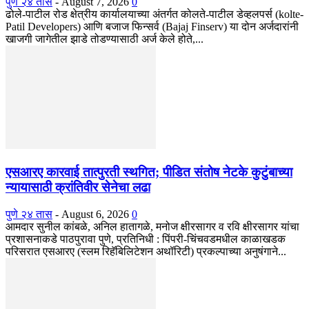
पुणे २४ तास
-
August 7, 2026
0
ढोले-पाटील रोड क्षेत्रीय कार्यालयाच्या अंतर्गत कोलते-पाटील डेव्हलपर्स (kolte-
Patil Developers) आणि बजाज फिन्सर्व (Bajaj Finserv) या दोन अर्जदारांनी
खाजगी जागेतील झाडे तोडण्यासाठी अर्ज केले होते,...
एसआरए कारवाई तात्पुरती स्थगित; पीडित संतोष नेटके कुटुंबाच्या
न्यायासाठी क्रांतिवीर सेनेचा लढा
पुणे २४ तास
-
August 6, 2026
0
आमदार सुनील कांबळे, अनिल हातागळे, मनोज क्षीरसागर व रवि क्षीरसागर यांचा
प्रशासनाकडे पाठपुरावा पुणे, प्रतिनिधी : पिंपरी-चिंचवडमधील काळाखडक
परिसरात एसआरए (स्लम रिहॅबिलिटेशन अथॉरिटी) प्रकल्पाच्या अनुषंगाने...