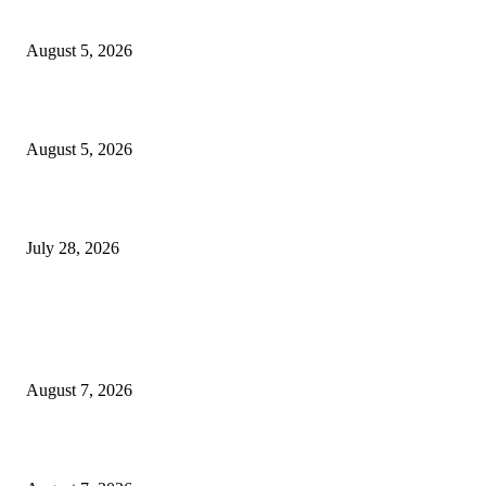
साठे विचारवेध साहित्य संमेलन
August 5, 2026
सामाजिक प्रश्नांसाठी आंदोलने करा, एकामागे एक राजीनामे मागण्यासाठी नको’
August 5, 2026
विद्यार्थ्यांवर हल्ला करणाऱ्या केंद्रीय गृहमंत्री अमित शहा यांच्या विरोधात निषेध आंदोलन
July 28, 2026
POPULAR POSTS
रिपब्लिकन पार्टी ऑफ इंडिया ख्रिश्चन आघाडीच्या दोन शाखेचे केंद्रीय मंत्री रामदास आठ
यांच्या हस्ते उद्घाटन
August 7, 2026
पाचशे “नियमबाह्य वृक्षतोड प्रकरणाच्या चौकशीसाठी महापालिकेसमोर आंदोलन”