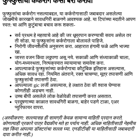
फुफ्फुसांचा कर्करोग कसा बरा करावा
फुफ्फुसांचा कर्करोग नसल्याबद्दल, या कर्करोगासाठी जबाबदार असलेल्या
जोखमीचे कारखाने सावधगिरी बाळगणे आवश्यक आहे. या टिपांच्या मदतीने आपण
स्वत: चा आणि कुटुंबाचा बचाव करू शकता-
सर्व प्रथम हे महत्वाचे आहे की जर धूम्रपान करण्याची सवय असेल तर
ती सोडा. या फुफ्फुसांना कर्करोगाला बोलावले पाहिजे.
निरोगी जीवनशैलीचे अनुसरण करा. आहारात हंगामी फळे आणि भाज्या
खा.
जास्त वजन किंवा लठ्ठपणा असू नये. सकाळी आणि संध्याकाळी चाला,
योग-मध्यस्थता, नित्यक्रमात व्यायामाचा समावेश करा.
आपल्याकडे फुफ्फुसांच्या कर्करोगाचा कौटुंबिक इतिहास असल्यास,
अधिक सावध रहा. नियमित अंतराने, रक्त चाचण्या, मूत्र तपासणी आणि
फुफ्फुसांची तपासणी ठेवा.
आपल्याला gic लर्जी असल्यास, हे लक्षात ठेवा की श्वास घेण्यास
कोणतीही अडचण नाही.
उच्च बीपी असलेले लोक वेळोवेळी तपासणी करत असतात.
प्रदूषणाच्या काळात सावधगिरी बाळगा, बाहेर पडणे टाळा, एअर
प्युरिफायर वापरा.
(अस्वीकरण: सल्ल्यासह ही सामग्री केवळ सामान्य माहिती प्रदान करते.
कोणत्याही प्रकारे पात्र वैद्यकीय मते हा पर्याय नाही. अधिक माहितीसाठी नेहमीच
तज्ञ किंवा आपल्या डॉक्टरांचा सल्ला घ्या. एनडीटीव्ही या माहितीसाठी जबाबदारी
दावा करीत नाही.)