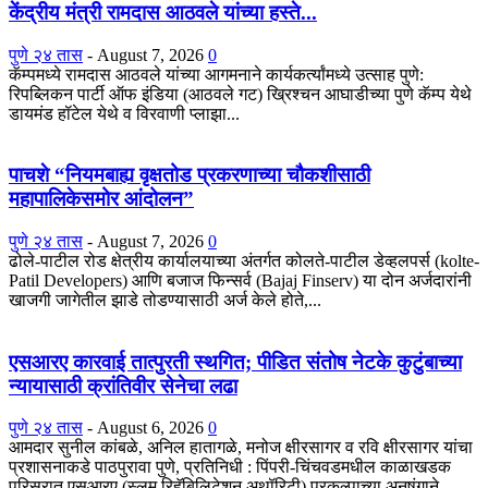
केंद्रीय मंत्री रामदास आठवले यांच्या हस्ते...
पुणे २४ तास
-
August 7, 2026
0
कॅम्पमध्ये रामदास आठवले यांच्या आगमनाने कार्यकर्त्यांमध्ये उत्साह पुणे:
रिपब्लिकन पार्टी ऑफ इंडिया (आठवले गट) ख्रिश्चन आघाडीच्या पुणे कॅम्प येथे
डायमंड हॉटेल येथे व विरवाणी प्लाझा...
पाचशे “नियमबाह्य वृक्षतोड प्रकरणाच्या चौकशीसाठी
महापालिकेसमोर आंदोलन”
पुणे २४ तास
-
August 7, 2026
0
ढोले-पाटील रोड क्षेत्रीय कार्यालयाच्या अंतर्गत कोलते-पाटील डेव्हलपर्स (kolte-
Patil Developers) आणि बजाज फिन्सर्व (Bajaj Finserv) या दोन अर्जदारांनी
खाजगी जागेतील झाडे तोडण्यासाठी अर्ज केले होते,...
एसआरए कारवाई तात्पुरती स्थगित; पीडित संतोष नेटके कुटुंबाच्या
न्यायासाठी क्रांतिवीर सेनेचा लढा
पुणे २४ तास
-
August 6, 2026
0
आमदार सुनील कांबळे, अनिल हातागळे, मनोज क्षीरसागर व रवि क्षीरसागर यांचा
प्रशासनाकडे पाठपुरावा पुणे, प्रतिनिधी : पिंपरी-चिंचवडमधील काळाखडक
परिसरात एसआरए (स्लम रिहॅबिलिटेशन अथॉरिटी) प्रकल्पाच्या अनुषंगाने...