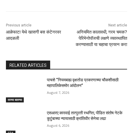
Previous article
Next article
आळेफाटा येथे खासगी बस कंटेनरवर
अनियमित कालावधी, गरम चमक?
आदळली
पेरिमेनोपॉजची लक्षणे व्यवस्थापित
करण्यासाठी या चहाचा प्रयत्न करा
RELATED ARTICLES
पाचशे “नियमबाह्य वृक्षतोड प्रकरणाच्या चौकशीसाठी
महापालिकेसमोर आंदोलन”
August 7, 2026
ताज्या बातम्या
एसआरए कारवाई तात्पुरती स्थगित; पीडित संतोष नेटके
कुटुंबाच्या न्यायासाठी क्रांतिवीर सेनेचा लढा
August 6, 2026
SRA