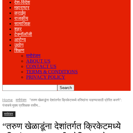
देश-विदेश
महाराष्ट्र
क्राईम
राजकीय
सामाजिक
शहर
टेक्नॉलॉजी
आरोग्य
उद्योग
शिक्षण
मनोरंजन
ABOUT US
CONTACT US
TERMS & CONDITIONS
PRIVACY POLICY
Home
मनोरंजन
"तरुण खेळाडूंना देशांतर्गत क्रिकेटमध्ये वरिष्ठांना पाहण्यासाठी प्रेरित करणे":
पंजाबचे मुख्य प्रशिक्षक वसीम...
मनोरंजन
“तरुण खेळाडूंना देशांतर्गत क्रिकेटमध्ये