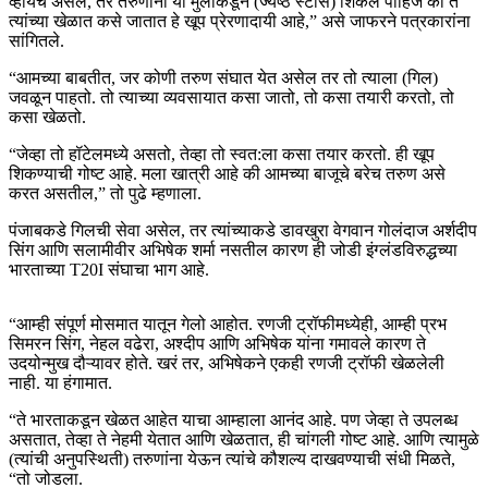
व्हायचे असेल, तर तरुणांनी या मुलांकडून (ज्येष्ठ स्टार्स) शिकले पाहिजे की ते
त्यांच्या खेळात कसे जातात हे खूप प्रेरणादायी आहे,” असे जाफरने पत्रकारांना
सांगितले.
“आमच्या बाबतीत, जर कोणी तरुण संघात येत असेल तर तो त्याला (गिल)
जवळून पाहतो. तो त्याच्या व्यवसायात कसा जातो, तो कसा तयारी करतो, तो
कसा खेळतो.
“जेव्हा तो हॉटेलमध्ये असतो, तेव्हा तो स्वत:ला कसा तयार करतो. ही खूप
शिकण्याची गोष्ट आहे. मला खात्री आहे की आमच्या बाजूचे बरेच तरुण असे
करत असतील,” तो पुढे म्हणाला.
पंजाबकडे गिलची सेवा असेल, तर त्यांच्याकडे डावखुरा वेगवान गोलंदाज अर्शदीप
सिंग आणि सलामीवीर अभिषेक शर्मा नसतील कारण ही जोडी इंग्लंडविरुद्धच्या
भारताच्या T20I संघाचा भाग आहे.
“आम्ही संपूर्ण मोसमात यातून गेलो आहोत. रणजी ट्रॉफीमध्येही, आम्ही प्रभ
सिमरन सिंग, नेहल वढेरा, अश्दीप आणि अभिषेक यांना गमावले कारण ते
उदयोन्मुख दौऱ्यावर होते. खरं तर, अभिषेकने एकही रणजी ट्रॉफी खेळलेली
नाही. या हंगामात.
“ते भारताकडून खेळत आहेत याचा आम्हाला आनंद आहे. पण जेव्हा ते उपलब्ध
असतात, तेव्हा ते नेहमी येतात आणि खेळतात, ही चांगली गोष्ट आहे. आणि त्यामुळे
(त्यांची अनुपस्थिती) तरुणांना येऊन त्यांचे कौशल्य दाखवण्याची संधी मिळते,
“तो जोडला.