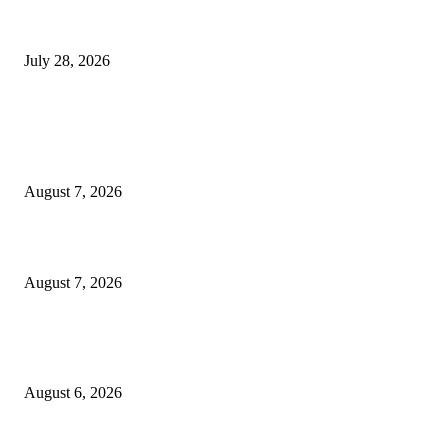
विद्यार्थ्यांवर हल्ला करणाऱ्या केंद्रीय गृहमंत्री अमित शहा यांच्या विरोधात निषेध आंदोलन
July 28, 2026
POPULAR POSTS
रिपब्लिकन पार्टी ऑफ इंडिया ख्रिश्चन आघाडीच्या दोन शाखेचे केंद्रीय मंत्री रामदास आठ
यांच्या हस्ते उद्घाटन
August 7, 2026
पाचशे “नियमबाह्य वृक्षतोड प्रकरणाच्या चौकशीसाठी महापालिकेसमोर आंदोलन”
August 7, 2026
एसआरए कारवाई तात्पुरती स्थगित; पीडित संतोष नेटके कुटुंबाच्या न्यायासाठी क्रांतिवीर से
लढा
August 6, 2026
POPULAR CATEGORY