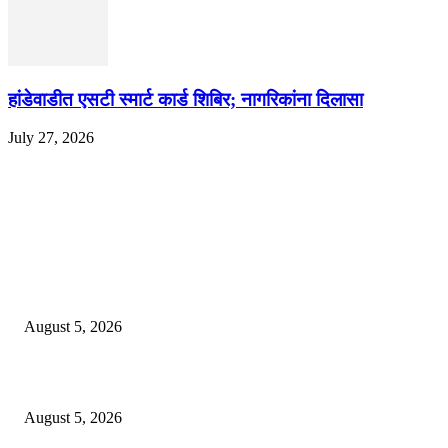
हांडेवाडीत एसटी स्मार्ट कार्ड शिबिर; नागरिकांना दिलासा
July 27, 2026
EDITOR PICKS
ज्येष्ठ लेखिका डॉ. प्रज्ञा दया पवार यांच्या अध्यक्षतेखाली पुण्यात होणार ‘लोकशाहीर अण्ण
साठे विचारवेध साहित्य संमेलन
August 5, 2026
सामाजिक प्रश्नांसाठी आंदोलने करा, एकामागे एक राजीनामे मागण्यासाठी नको’
August 5, 2026