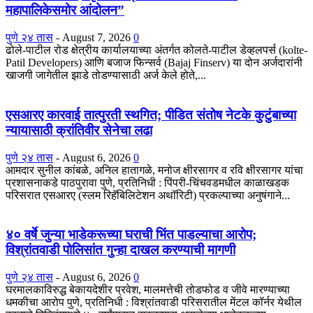
महापालिकेसमोर आंदोलन”
पुणे २४ तास
-
August 7, 2026
0
ढोले-पाटील रोड क्षेत्रीय कार्यालयाच्या अंतर्गत कोलते-पाटील डेव्हलपर्स (kolte-
Patil Developers) आणि बजाज फिन्सर्व (Bajaj Finserv) या दोन अर्जदारांनी
खाजगी जागेतील झाडे तोडण्यासाठी अर्ज केले होते,...
एसआरए कारवाई तात्पुरती स्थगित; पीडित संतोष नेटके कुटुंबाच्या
न्यायासाठी क्रांतिवीर सेनेचा लढा
पुणे २४ तास
-
August 6, 2026
0
आमदार सुनील कांबळे, अनिल हातागळे, मनोज क्षीरसागर व रवि क्षीरसागर यांचा
प्रशासनाकडे पाठपुरावा पुणे, प्रतिनिधी : पिंपरी-चिंचवडमधील काळाखडक
परिसरात एसआरए (स्लम रिहॅबिलिटेशन अथॉरिटी) प्रकल्पाच्या अनुषंगाने...
४० वर्षे जुन्या भाडेकरूच्या घराची भिंत पाडल्याचा आरोप;
विश्रांतवाडी पोलिसांत गुन्हा दाखल करण्याची मागणी
पुणे २४ तास
-
August 6, 2026
0
घरमालकाविरुद्ध बेकायदेशीर प्रवेश, मालमत्तेची तोडफोड व जीवे मारण्याच्या
धमकीचा आरोप पुणे, प्रतिनिधी : विश्रांतवाडी परिसरातील मेंटल कॉर्नर येथील