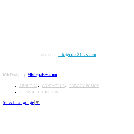
FOLLOW US
Contact us:
info@pune24taas.com
Web Design by:
MKdigitalseva.com
ABOUT US
CONTACT US
PRIVACY POLICY
TERMS & CONDITIONS
Select Language
▼