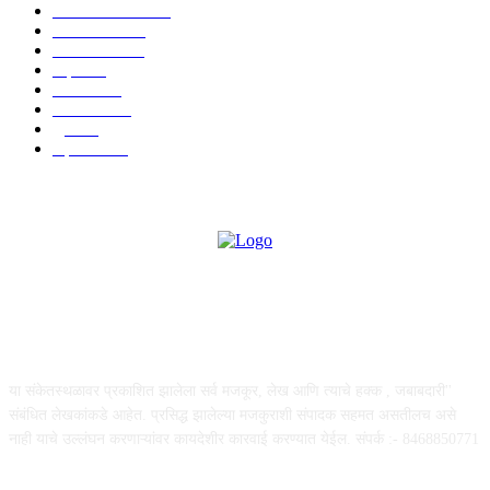
ताज्या बातम्या
1815
देश-विदेश
1310
टेक्नॉलॉजी
990
शहर
656
आरोग्य
632
मनोरंजन
587
पुणे
534
महत्त्वाचे
508
ABOUT US
या संकेतस्थळावर प्रकाशित झालेला सर्व मजकूर, लेख आणि त्याचे हक्क , जबाबदारी''
संबंधित लेखकांकडे आहेत. प्रसिद्ध झालेल्या मजकुराशी संपादक सहमत असतीलच असे
नाही याचे उल्लंघन करणाऱ्यांवर कायदेशीर कारवाई करण्यात येईल. संपर्क :- 8468850771