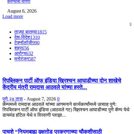
करण्याची मागणी
August 6, 2026
Load more
0
ताज्या बातम्या
1815
देश-विदेश
1310
टेक्नॉलॉजी
990
शहर
656
आरोग्य
632
मनोरंजन
587
रिपब्लिकन पार्टी ऑफ इंडिया ख्रिश्चन आघाडीच्या दोन शाखेचे
केंद्रीय मंत्री रामदास आठवले यांच्या हस्ते...
पुणे २४ तास
-
August 7, 2026
0
कॅम्पमध्ये रामदास आठवले यांच्या आगमनाने कार्यकर्त्यांमध्ये उत्साह पुणे:
रिपब्लिकन पार्टी ऑफ इंडिया (आठवले गट) ख्रिश्चन आघाडीच्या पुणे कॅम्प येथे
डायमंड हॉटेल येथे व विरवाणी प्लाझा...
पाचशे “नियमबाह्य वृक्षतोड प्रकरणाच्या चौकशीसाठी