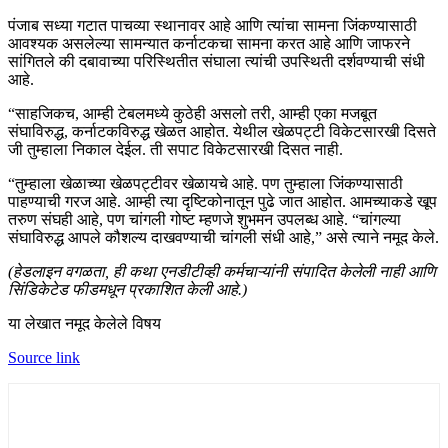
पंजाब सध्या गटात पाचव्या स्थानावर आहे आणि त्यांचा सामना जिंकण्यासाठी
आवश्यक असलेल्या सामन्यात कर्नाटकचा सामना करत आहे आणि जाफरने
सांगितले की दबावाच्या परिस्थितीत संघाला त्यांची उपस्थिती दर्शवण्याची संधी
आहे.
“साहजिकच, आम्ही टेबलमध्ये कुठेही असलो तरी, आम्ही एका मजबूत
संघाविरुद्ध, कर्नाटकविरुद्ध खेळत आहोत. येथील खेळपट्टी विकेटसारखी दिसते
जी तुम्हाला निकाल देईल. ती सपाट विकेटसारखी दिसत नाही.
“तुम्हाला खेळाच्या खेळपट्टीवर खेळायचे आहे. पण तुम्हाला जिंकण्यासाठी
पाहण्याची गरज आहे. आम्ही त्या दृष्टिकोनातून पुढे जात आहोत. आमच्याकडे खूप
तरुण संघही आहे, पण चांगली गोष्ट म्हणजे शुभमन उपलब्ध आहे. “चांगल्या
संघाविरुद्ध आपले कौशल्य दाखवण्याची चांगली संधी आहे,” असे त्याने नमूद केले.
(हेडलाइन वगळता, ही कथा एनडीटीव्ही कर्मचाऱ्यांनी संपादित केलेली नाही आणि
सिंडिकेटेड फीडमधून प्रकाशित केली आहे.)
या लेखात नमूद केलेले विषय
Source link