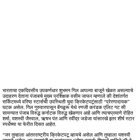
भारताचा एकदिवसीय उपकर्णधार शुभमन गिल आपल्या बाजूने खेळत असल्याचे
उदाहरण देताना पंजाबचे मुख्य प्रशिक्षक वसीम जाफर म्हणाले की देशांतर्गत
सर्किटमध्ये वरिष्ठ स्टार्सची उपस्थिती युवा क्रिकेटपटूंसाठी “प्रेरणादायक”
घटक असेल. गिल गुरुवारपासून बेंगळुरू येथे रणजी करंडक एलिट गट सी
सामन्यात पंजाब विरुद्ध कर्नाटक विरुद्ध खेळणार आहे आणि त्याचप्रमाणे रोहित
शर्मा, यशस्वी जैस्वाल, ऋषभ पंत आणि रवींद्र जडेजा यांसारखे इतर शीर्ष स्टार
स्पर्धेच्या या फेरीत दिसत आहेत.
“जर तुम्हाला आंतरराष्ट्रीय क्रिकेटपटू व्हायचे असेल आणि तुम्हाला यशस्वी