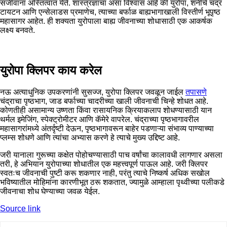
सजीवांना अस्तित्वात येते. शास्त्रज्ञांचा असा विश्वास आहे की युरोपा, शनीचे चंद्र
टायटन आणि एन्सेलाडस प्रमाणेच, त्याच्या बर्फाळ बाह्यभागाखाली विस्तीर्ण भूपृष्ठ
महासागर आहेत. ही शक्यता युरोपाला बाह्य जीवनाच्या शोधासाठी एक आकर्षक
लक्ष्य बनवते.
युरोपा क्लिपर काय करेल
नऊ अत्याधुनिक उपकरणांनी सुसज्ज, युरोपा क्लिपर जवळून जाईल
तपासणे
चंद्राचा पृष्ठभाग, जाड बर्फाच्या चादरीच्या खाली जीवनाची चिन्हे शोधत आहे.
कोणतीही असामान्य उष्णता किंवा रासायनिक क्रियाकलाप शोधण्यासाठी यान
थर्मल इमेजिंग, स्पेक्ट्रोमीटर आणि कॅमेरे वापरेल. चंद्राच्या पृष्ठभागावरील
महासागरांमध्ये अंतर्दृष्टी देऊन, पृष्ठभागावरून बाहेर पडणाऱ्या संभाव्य पाण्याच्या
प्लम्स शोधणे आणि त्यांचा अभ्यास करणे हे त्याचे मुख्य उद्दिष्ट आहे.
जरी यानाला गुरूच्या कक्षेत पोहोचण्यासाठी पाच वर्षांचा कालावधी लागणार असला
तरी, हे अभियान युरोपाच्या शोधातील एक महत्त्वपूर्ण पाऊल आहे. जरी क्लिपर
स्वतःच जीवनाची पुष्टी करू शकणार नाही, परंतु त्याचे निष्कर्ष अधिक सखोल
भविष्यातील मोहिमांना कारणीभूत ठरू शकतात, ज्यामुळे आम्हाला पृथ्वीच्या पलीकडे
जीवनाचा शोध घेण्याच्या जवळ येईल.
Source link