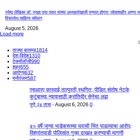
ज्येष्ठ लेखिका डॉ. प्रज्ञा दया पवार यांच्या अध्यक्षतेखाली पुण्यात होणार ‘लोकशाहीर अण्णा 
विचारवेध साहित्य संमेलन
August 5, 2026
Load more
0
ताज्या बातम्या
1814
देश-विदेश
1310
टेक्नॉलॉजी
990
शहर
655
आरोग्य
632
मनोरंजन
587
एसआरए कारवाई तात्पुरती स्थगित; पीडित संतोष नेटके
कुटुंबाच्या न्यायासाठी क्रांतिवीर सेनेचा लढा
पुणे २४ तास
-
August 6, 2026
0
४० वर्षे जुन्या भाडेकरूच्या घराची भिंत पाडल्याचा आरोप;
विश्रांतवाडी पोलिसांत गुन्हा दाखल करण्याची मागणी