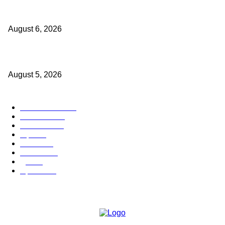
४० वर्षे जुन्या भाडेकरूच्या घराची भिंत पाडल्याचा आरोप; विश्रांतवाडी पोलिसांत गुन्हा दाख
करण्याची मागणी
August 6, 2026
मुद्रांक व नोंदणी विभागातील पदोन्नतीत 22 कर्मचार्‍यांवर अन्याय
August 5, 2026
POPULAR CATEGORY
ताज्या बातम्या
1814
देश-विदेश
1310
टेक्नॉलॉजी
990
शहर
655
आरोग्य
632
मनोरंजन
587
पुणे
532
महत्त्वाचे
507