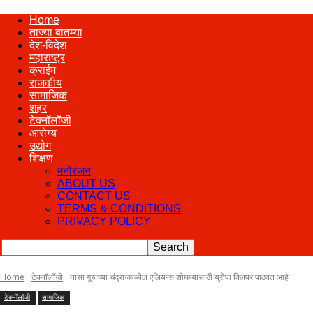
पुणे
Home
ताज्या बातम्या
देश-विदेश
महाराष्ट्र
२४
क्राईम
राजकीय
सामाजिक
शहर
टेक्नॉलॉजी
तास
आरोग्य
उद्योग
शिक्षण
मनोरंजन
ABOUT US
CONTACT US
TERMS & CONDITIONS
PRIVACY POLICY
Home
टेक्नॉलॉजी
नासा गुरूच्या चंद्राजवळील एलियन्स शोधण्यासाठी युरोपा क्लिपर पाठवत आहे
टेक्नॉलॉजी
सामाजिक