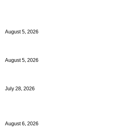
ज्येष्ठ लेखिका डॉ. प्रज्ञा दया पवार यांच्या अध्यक्षतेखाली पुण्यात होणार ‘लोकशाहीर अण्णा 
विचारवेध साहित्य संमेलन
August 5, 2026
सामाजिक प्रश्नांसाठी आंदोलने करा, एकामागे एक राजीनामे मागण्यासाठी नको’
August 5, 2026
विद्यार्थ्यांवर हल्ला करणाऱ्या केंद्रीय गृहमंत्री अमित शहा यांच्या विरोधात निषेध आंदोलन
July 28, 2026
POPULAR POSTS
एसआरए कारवाई तात्पुरती स्थगित; पीडित संतोष नेटके कुटुंबाच्या न्यायासाठी क्रांतिवीर सेन
August 6, 2026