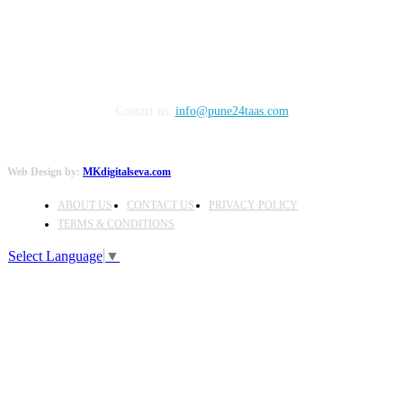
Contact us:
info@pune24taas.com
Web Design by:
MKdigitalseva.com
ABOUT US
CONTACT US
PRIVACY POLICY
TERMS & CONDITIONS
Select Language
▼