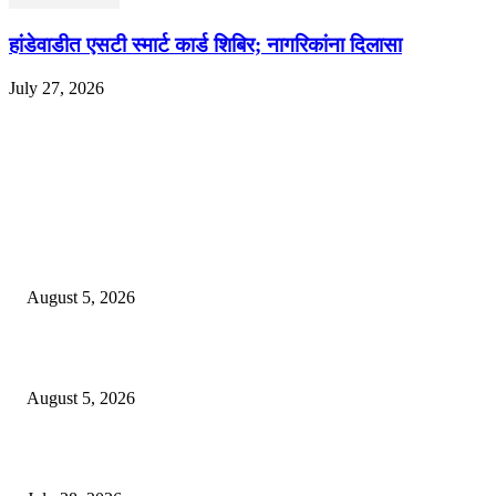
हांडेवाडीत एसटी स्मार्ट कार्ड शिबिर; नागरिकांना दिलासा
July 27, 2026
EDITOR PICKS
ज्येष्ठ लेखिका डॉ. प्रज्ञा दया पवार यांच्या अध्यक्षतेखाली पुण्यात होणार ‘लोकशाहीर अण्ण
साठे विचारवेध साहित्य संमेलन
August 5, 2026
सामाजिक प्रश्नांसाठी आंदोलने करा, एकामागे एक राजीनामे मागण्यासाठी नको’
August 5, 2026
विद्यार्थ्यांवर हल्ला करणाऱ्या केंद्रीय गृहमंत्री अमित शहा यांच्या विरोधात निषेध आंदोलन