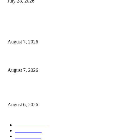
July 28, 2026
POPULAR POSTS
रिपब्लिकन पार्टी ऑफ इंडिया ख्रिश्चन आघाडीच्या दोन शाखेचे केंद्रीय मंत्री रामदास आठ
यांच्या हस्ते उद्घाटन
August 7, 2026
पाचशे “नियमबाह्य वृक्षतोड प्रकरणाच्या चौकशीसाठी महापालिकेसमोर आंदोलन”
August 7, 2026
एसआरए कारवाई तात्पुरती स्थगित; पीडित संतोष नेटके कुटुंबाच्या न्यायासाठी क्रांतिवीर से
लढा
August 6, 2026
POPULAR CATEGORY
ताज्या बातम्या
1815
देश-विदेश
1310
टेक्नॉलॉजी
990