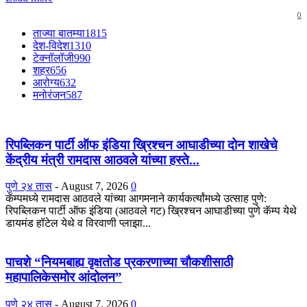
0
ताज्या बातम्या
1815
देश-विदेश
1310
टेक्नॉलॉजी
990
शहर
656
आरोग्य
632
मनोरंजन
587
रिपब्लिकन पार्टी ऑफ इंडिया ख्रिश्चन आघाडीच्या दोन शाखेचे
केंद्रीय मंत्री रामदास आठवले यांच्या हस्ते...
पुणे २४ तास
-
August 7, 2026
0
कॅम्पमध्ये रामदास आठवले यांच्या आगमनाने कार्यकर्त्यांमध्ये उत्साह पुणे:
रिपब्लिकन पार्टी ऑफ इंडिया (आठवले गट) ख्रिश्चन आघाडीच्या पुणे कॅम्प येथे
डायमंड हॉटेल येथे व विरवाणी प्लाझा...
पाचशे “नियमबाह्य वृक्षतोड प्रकरणाच्या चौकशीसाठी
महापालिकेसमोर आंदोलन”
पुणे २४ तास
-
August 7, 2026
0