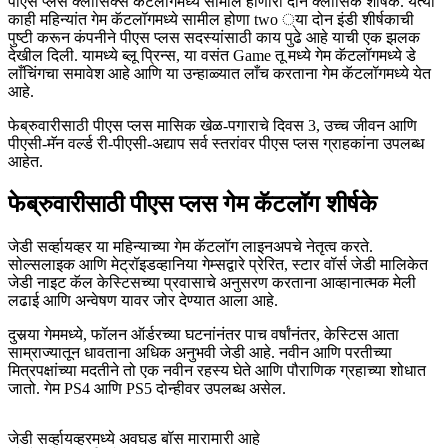
पीएस प्लस क्लासिक्स कॅटलॉगमध्ये सामील होणारी दोन क्लासिक शीर्षके. येत्या
काही महिन्यांत गेम कॅटलॉगमध्ये सामील होणा two ्या दोन इंडी शीर्षकाची
पुष्टी करून कंपनीने पीएस प्लस सदस्यांसाठी काय पुढे आहे याची एक झलक
देखील दिली. यामध्ये ब्लू प्रिन्स, या वसंत Game तू मध्ये गेम कॅटलॉगमध्ये डे
लाँचिंगचा समावेश आहे आणि या उन्हाळ्यात लाँच करताना गेम कॅटलॉगमध्ये येत
आहे.
फेब्रुवारीसाठी पीएस प्लस मासिक खेळ-पगाराचे दिवस 3, उच्च जीवन आणि
पीएसी-मॅन वर्ल्ड री-पीएसी-अद्याप सर्व स्तरांवर पीएस प्लस ग्राहकांना उपलब्ध
आहेत.
फेब्रुवारीसाठी पीएस प्लस गेम कॅटलॉग शीर्षके
जेडी सर्व्हायव्हर या महिन्याच्या गेम कॅटलॉग लाइनअपचे नेतृत्व करते.
सोल्सलाइक आणि मेट्रॉइडव्हानिया गेम्सद्वारे प्रेरित, स्टार वॉर्स जेडी मालिकेत
जेडी नाइट कॅल केस्टिसच्या प्रवासाचे अनुसरण करताना आव्हानात्मक मेली
लढाई आणि अन्वेषण यावर जोर देण्यात आला आहे.
दुसर्‍या गेममध्ये, फॉलन ऑर्डरच्या घटनांनंतर पाच वर्षांनंतर, केस्टिस आता
साम्राज्यातून धावताना अधिक अनुभवी जेडी आहे. नवीन आणि परतीच्या
मित्रपक्षांच्या मदतीने तो एक नवीन रहस्य घेते आणि पौराणिक ग्रहाच्या शोधात
जातो. गेम PS4 आणि PS5 दोन्हीवर उपलब्ध असेल.
जेडी सर्व्हायव्हरमध्ये अवघड बॉस मारामारी आहे