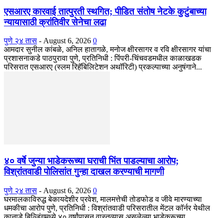
एसआरए कारवाई तात्पुरती स्थगित; पीडित संतोष नेटके कुटुंबाच्या
न्यायासाठी क्रांतिवीर सेनेचा लढा
पुणे २४ तास
-
August 6, 2026
0
आमदार सुनील कांबळे, अनिल हातागळे, मनोज क्षीरसागर व रवि क्षीरसागर यांचा
प्रशासनाकडे पाठपुरावा पुणे, प्रतिनिधी : पिंपरी-चिंचवडमधील काळाखडक
परिसरात एसआरए (स्लम रिहॅबिलिटेशन अथॉरिटी) प्रकल्पाच्या अनुषंगाने...
४० वर्षे जुन्या भाडेकरूच्या घराची भिंत पाडल्याचा आरोप;
विश्रांतवाडी पोलिसांत गुन्हा दाखल करण्याची मागणी
पुणे २४ तास
-
August 6, 2026
0
घरमालकाविरुद्ध बेकायदेशीर प्रवेश, मालमत्तेची तोडफोड व जीवे मारण्याच्या
धमकीचा आरोप पुणे, प्रतिनिधी : विश्रांतवाडी परिसरातील मेंटल कॉर्नर येथील
कानाडे बिल्डिंगमध्ये ४० वर्षांपासून वास्तव्यास असलेल्या भाडेकरूच्या...