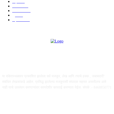
शहर
656
आरोग्य
632
मनोरंजन
587
पुणे
534
महत्त्वाचे
508
ABOUT US
या संकेतस्थळावर प्रकाशित झालेला सर्व मजकूर, लेख आणि त्याचे हक्क , जबाबदारी''
संबंधित लेखकांकडे आहेत. प्रसिद्ध झालेल्या मजकुराशी संपादक सहमत असतीलच असे
नाही याचे उल्लंघन करणाऱ्यांवर कायदेशीर कारवाई करण्यात येईल. संपर्क :- 8468850771
FOLLOW US