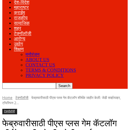
देश-विदेश
महाराष्ट्र
क्राईम
राजकीय
सामाजिक
शहर
टेक्नॉलॉजी
आरोग्य
उद्योग
शिक्षण
मनोरंजन
ABOUT US
CONTACT US
TERMS & CONDITIONS
PRIVACY POLICY
Home
टेक्नॉलॉजी
फेब्रुवारीसाठी पीएस प्लस गेम कॅटलॉग शीर्षके जाहीर केली: जेडी सर्व्हायव्हर,
टॉपस्पिन 2...
टेक्नॉलॉजी
फेब्रुवारीसाठी पीएस प्लस गेम कॅटलॉग