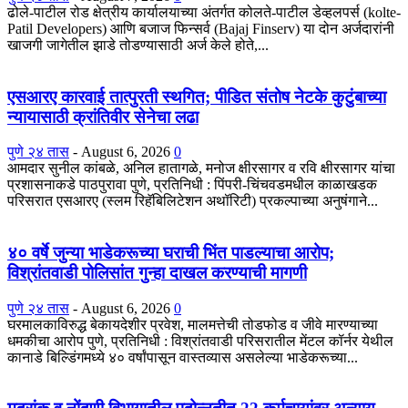
ढोले-पाटील रोड क्षेत्रीय कार्यालयाच्या अंतर्गत कोलते-पाटील डेव्हलपर्स (kolte-
Patil Developers) आणि बजाज फिन्सर्व (Bajaj Finserv) या दोन अर्जदारांनी
खाजगी जागेतील झाडे तोडण्यासाठी अर्ज केले होते,...
एसआरए कारवाई तात्पुरती स्थगित; पीडित संतोष नेटके कुटुंबाच्या
न्यायासाठी क्रांतिवीर सेनेचा लढा
पुणे २४ तास
-
August 6, 2026
0
आमदार सुनील कांबळे, अनिल हातागळे, मनोज क्षीरसागर व रवि क्षीरसागर यांचा
प्रशासनाकडे पाठपुरावा पुणे, प्रतिनिधी : पिंपरी-चिंचवडमधील काळाखडक
परिसरात एसआरए (स्लम रिहॅबिलिटेशन अथॉरिटी) प्रकल्पाच्या अनुषंगाने...
४० वर्षे जुन्या भाडेकरूच्या घराची भिंत पाडल्याचा आरोप;
विश्रांतवाडी पोलिसांत गुन्हा दाखल करण्याची मागणी
पुणे २४ तास
-
August 6, 2026
0
घरमालकाविरुद्ध बेकायदेशीर प्रवेश, मालमत्तेची तोडफोड व जीवे मारण्याच्या
धमकीचा आरोप पुणे, प्रतिनिधी : विश्रांतवाडी परिसरातील मेंटल कॉर्नर येथील
कानाडे बिल्डिंगमध्ये ४० वर्षांपासून वास्तव्यास असलेल्या भाडेकरूच्या...