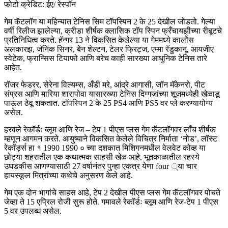
फोटो क्रेडिट: ईए/ रेस्पॉन
गेम कॅटलॉग या महिन्यात टेनिस सिम टॉपस्पिन 2 के 25 देखील जोडतो. गेल्या
वर्षी रिलीज झालेल्या, क्रीडा शीर्षक क्लासिक टॉप स्पिन फ्रँचायझीच्या रीबूटचे
प्रतिनिधित्व करते. हॅन्गर 13 ने विकसित केलेल्या या गेममध्ये कार्लोस
अलकारझ, जॅनिक सिनर, बेन शेल्टन, टेलर फ्रिट्ज, एम्मा रॅडुकानू, आयजीए
स्वेटेक, फ्रान्सिस टियाफो आणि बरेच काही सारख्या आधुनिक टेनिस तारे
आहेत.
रॉजर फेडरर, सेरेना विल्यम्स, अँडी मरे, आंद्रे आगासी, जॉन मॅकेनरो, पीट
संप्रस आणि मारिया शारापोवा यासारख्या टेनिस दिग्गजांच्या शूजमध्येही खेळाडू
पाऊल ठेवू शकतात. टॉपस्पिन 2 के 25 PS4 आणि PS5 वर प्ले करण्यायोग्य
असेल.
हरवले रेकॉर्डः ब्लूम आणि रेज – टेप 1 पीएस प्लस गेम कॅटलॉगवर लाँच शीर्षक
म्हणून आगमन करते. आयुष्याने विकसित केलेले विचित्र निर्माता ‘नोड’, लॉस्ट
रेकॉर्ड्स हा १ 1990 1990 ० च्या दशकात मिशिगनमधील वेलवेट कोव्ह या
छोट्या शहरातील एक कथात्मक साहसी खेळ आहे. भूतकाळातील रहस्ये
उघडकीस आणण्यासाठी 27 वर्षानंतर पुन्हा एकत्र येणा four ्या चार
हायस्कूल मित्रांच्या कथेचे अनुसरण केले आहे.
गेम एक दोन भागांचे साहस आहे, टेप 2 देखील पीएस प्लस गेम कॅटलॉगवर पोचते
जेव्हा ते 15 एप्रिल रोजी सुरू होते. गमावले रेकॉर्डः ब्लूम आणि रेज-टेप 1 पीएस
5 वर उपलब्ध असेल.