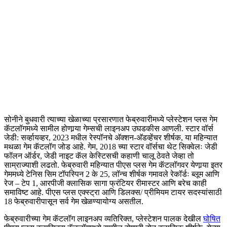
सोनीने बुधवारी त्याच्या खेळाच्या प्रसारणात फेब्रुवारीमध्ये प्लेस्टेशन प्लस गेम
कॅटलॉगमध्ये सामील होणार्‍या गेम्सची लाइनअप उघडकीस आणली. स्टार वॉर्स
जेडी: सर्व्हायव्हर, 2023 मधील रेस्पॉनचे अ‍ॅक्शन-अ‍ॅडव्हेंचर शीर्षक, या महिन्यात
मथळा गेम कॅटलॉग जोड आहे. गेम, 2018 च्या स्टार वॉर्सचा थेट सिक्वेलः जेडी
फॉलन ऑर्डर, जेडी नाइट कॅल केस्टिसची कहाणी चालू ठेवते जेव्हा तो
साम्राज्याशी लढतो. फेब्रुवारी महिन्यात पीएस प्लस गेम कॅटलॉगवर येणार्‍या इतर
गेममध्ये टेनिस सिम टॉपस्पिन 2 के 25, लॉन्च शीर्षक गमावले रेकॉर्डः ब्लूम आणि
रेज – टेप 1, आरपीजी क्लासिक सागा फ्रंटियर रीमास्टर आणि बरेच काही
समाविष्ट आहे. पीएस प्लस एक्स्ट्रा आणि डिलक्स/ प्रीमियम टायर सदस्यांसाठी
18 फेब्रुवारीपासून सर्व गेम खेळण्यायोग्य असतील.
फेब्रुवारीच्या गेम कॅटलॉग लाइनअप व्यतिरिक्त, प्लेस्टेशन पालक देखील
घोषित