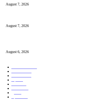
August 7, 2026
पाचशे “नियमबाह्य वृक्षतोड प्रकरणाच्या चौकशीसाठी महापालिकेसमोर आंदोलन”
August 7, 2026
एसआरए कारवाई तात्पुरती स्थगित; पीडित संतोष नेटके कुटुंबाच्या न्यायासाठी क्रांतिवीर से
लढा
August 6, 2026
POPULAR CATEGORY
ताज्या बातम्या
1815
देश-विदेश
1310
टेक्नॉलॉजी
990
शहर
656
आरोग्य
632
मनोरंजन
587
पुणे
534
महत्त्वाचे
508