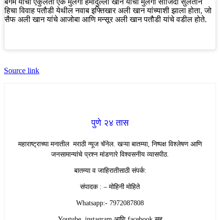
बेगम यांचा एकुलता एक मुलगा हमीदुल्ला खान यांची मुलगी साजिदा सुलतान
हिचा विवाह पतौडी येथील नवाब इफ्तिखार अली खान यांच्याशी झाला होता, जो
सैफ अली खान यांचे आजोबा आणि मन्सूर अली खान पतौडी यांचे वडील होते.
Source link
पुणे २४ तास
महाराष्ट्राच्या मनातील मराठी न्यूज चॅनेल. खऱ्या बातम्या, निष्पक्ष विश्लेषण आणि
जनसामान्यांचे प्रश्न मांडणारे विश्वसनीय व्यासपीठ.
बातम्या व जाहिरातीसाठी संपर्क:
संपादक : – मोहिनी मोहिते
Whatsapp:- 7972087808
Youtube, instagram आणि facebook सह