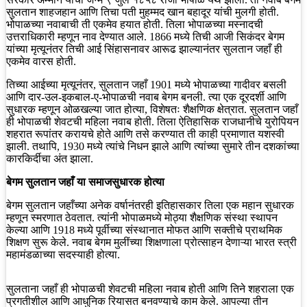
सुलतान शाहजहान आणि तिचा पती मुहम्मद खान बहादूर यांची मुलगी होती.
भोपाळच्या नवाबाची ती एकमेव हयात होती. तिला भोपाळच्या मस्नादची
उत्तराधिकारी म्हणून नाव देण्यात आले. 1866 मध्ये तिची आजी सिकंदर बेगम
यांच्या मृत्यूनंतर तिची आई सिंहासनावर आरूढ झाल्यानंतर सुलतान जहाँ ही
एकमेव वारस होती.
तिच्या आईच्या मृत्यूनंतर, सुलतान जहाँ 1901 मध्ये भोपाळच्या गादीवर बसली
आणि दार-उल-इकबाल-ए-भोपाळची नवाब बेगम बनली. त्या एक दूरदर्शी आणि
सुधारक म्हणून ओळखल्या जात होत्या, विशेषतः शैक्षणिक क्षेत्रात. सुलतान जहाँ
ही भोपाळची शेवटची महिला नवाब होती. तिला ऐतिहासिक राजधानीचे युरोपियन
शहरात रूपांतर करायचे होते आणि तसे करण्यात ती काही प्रमाणात यशस्वी
झाली. तथापि, 1930 मध्ये त्यांचे निधन झाले आणि त्यांच्या सुमारे तीन दशकांच्या
कारकिर्दीचा अंत झाला.
बेगम सुलतान जहाँ या समाजसुधारक होत्या
बेगम सुलतान जहाँच्या अनेक वर्षानंतरही इतिहासकार तिला एक महान सुधारक
म्हणून स्मरणात ठेवतात. त्यांनी भोपाळमध्ये मोठ्या शैक्षणिक संस्था स्थापन
केल्या आणि 1918 मध्ये पूर्वीच्या संस्थानात मोफत आणि सक्तीचे प्राथमिक
शिक्षण सुरू केले. नवाब बेगम मुलींच्या शिक्षणाला प्रोत्साहन देणाऱ्या भारत स्त्री
महामंडळाच्या सदस्याही होत्या.
सुलताना जहाँ ही भोपाळची शेवटची महिला नवाब होती आणि तिने शहराला एक
प्रगतीशील आणि आधुनिक रियासत बनवण्याचे काम केले. आपल्या तीन