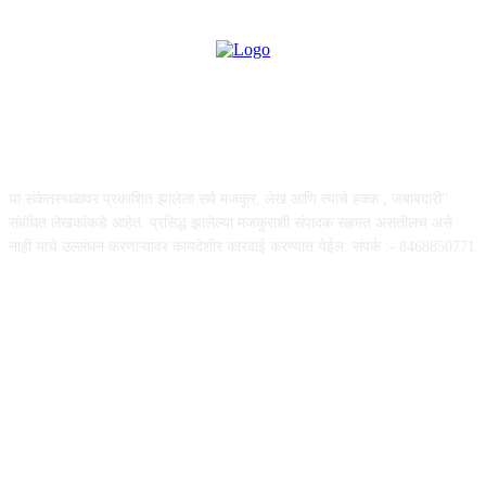
ABOUT US
या संकेतस्थळावर प्रकाशित झालेला सर्व मजकूर, लेख आणि त्याचे हक्क , जबाबदारी''
संबंधित लेखकांकडे आहेत. प्रसिद्ध झालेल्या मजकुराशी संपादक सहमत असतीलच असे
नाही याचे उल्लंघन करणाऱ्यांवर कायदेशीर कारवाई करण्यात येईल. संपर्क :- 8468850771
FOLLOW US