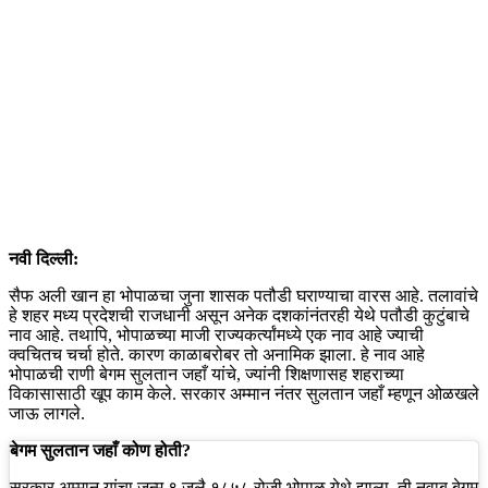
नवी दिल्ली:
सैफ अली खान हा भोपाळचा जुना शासक पतौडी घराण्याचा वारस आहे. तलावांचे
हे शहर मध्य प्रदेशची राजधानी असून अनेक दशकांनंतरही येथे पतौडी कुटुंबाचे
नाव आहे. तथापि, भोपाळच्या माजी राज्यकर्त्यांमध्ये एक नाव आहे ज्याची
क्वचितच चर्चा होते. कारण काळाबरोबर तो अनामिक झाला. हे नाव आहे
भोपाळची राणी बेगम सुलतान जहाँ यांचे, ज्यांनी शिक्षणासह शहराच्या
विकासासाठी खूप काम केले. सरकार अम्मान नंतर सुलतान जहाँ म्हणून ओळखले
जाऊ लागले.
बेगम सुलतान जहाँ कोण होती?
सरकार अम्मान यांचा जन्म ९ जुलै १८५८ रोजी भोपाळ येथे झाला. ती नवाब बेगम