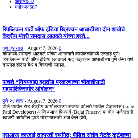
आरोग्य
632
मनोरंजन
587
रिपब्लिकन पार्टी ऑफ इंडिया ख्रिश्चन आघाडीच्या दोन शाखेचे
केंद्रीय मंत्री रामदास आठवले यांच्या हस्ते...
पुणे २४ तास
-
August 7, 2026
0
कॅम्पमध्ये रामदास आठवले यांच्या आगमनाने कार्यकर्त्यांमध्ये उत्साह पुणे:
रिपब्लिकन पार्टी ऑफ इंडिया (आठवले गट) ख्रिश्चन आघाडीच्या पुणे कॅम्प येथे
डायमंड हॉटेल येथे व विरवाणी प्लाझा...
पाचशे “नियमबाह्य वृक्षतोड प्रकरणाच्या चौकशीसाठी
महापालिकेसमोर आंदोलन”
पुणे २४ तास
-
August 7, 2026
0
ढोले-पाटील रोड क्षेत्रीय कार्यालयाच्या अंतर्गत कोलते-पाटील डेव्हलपर्स (kolte-
Patil Developers) आणि बजाज फिन्सर्व (Bajaj Finserv) या दोन अर्जदारांनी
खाजगी जागेतील झाडे तोडण्यासाठी अर्ज केले होते,...
एसआरए कारवाई तात्पुरती स्थगित; पीडित संतोष नेटके कुटुंबाच्या