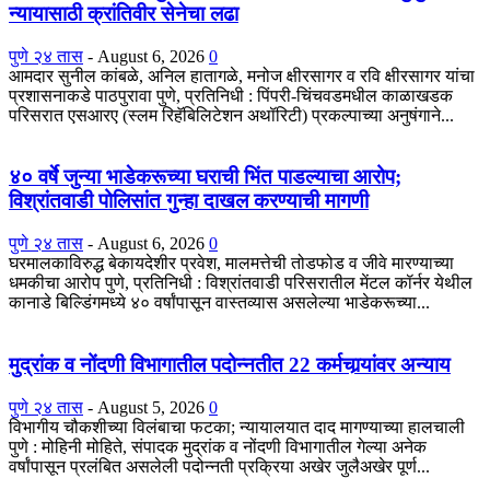
न्यायासाठी क्रांतिवीर सेनेचा लढा
पुणे २४ तास
-
August 6, 2026
0
आमदार सुनील कांबळे, अनिल हातागळे, मनोज क्षीरसागर व रवि क्षीरसागर यांचा
प्रशासनाकडे पाठपुरावा पुणे, प्रतिनिधी : पिंपरी-चिंचवडमधील काळाखडक
परिसरात एसआरए (स्लम रिहॅबिलिटेशन अथॉरिटी) प्रकल्पाच्या अनुषंगाने...
४० वर्षे जुन्या भाडेकरूच्या घराची भिंत पाडल्याचा आरोप;
विश्रांतवाडी पोलिसांत गुन्हा दाखल करण्याची मागणी
पुणे २४ तास
-
August 6, 2026
0
घरमालकाविरुद्ध बेकायदेशीर प्रवेश, मालमत्तेची तोडफोड व जीवे मारण्याच्या
धमकीचा आरोप पुणे, प्रतिनिधी : विश्रांतवाडी परिसरातील मेंटल कॉर्नर येथील
कानाडे बिल्डिंगमध्ये ४० वर्षांपासून वास्तव्यास असलेल्या भाडेकरूच्या...
मुद्रांक व नोंदणी विभागातील पदोन्नतीत 22 कर्मचार्‍यांवर अन्याय
पुणे २४ तास
-
August 5, 2026
0
विभागीय चौकशीच्या विलंबाचा फटका; न्यायालयात दाद मागण्याच्या हालचाली
पुणे : मोहिनी मोहिते, संपादक मुद्रांक व नोंदणी विभागातील गेल्या अनेक
वर्षांपासून प्रलंबित असलेली पदोन्नती प्रक्रिया अखेर जुलैअखेर पूर्ण...