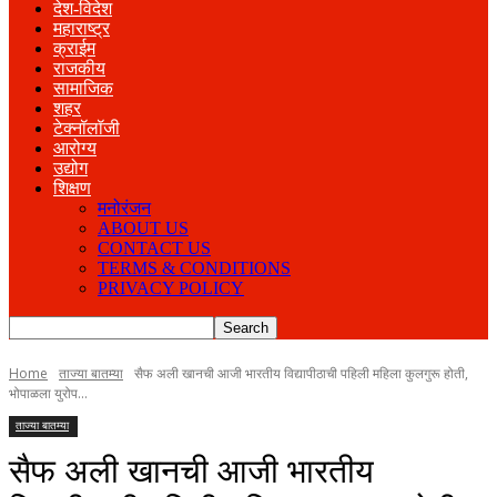
देश-विदेश
महाराष्ट्र
क्राईम
राजकीय
सामाजिक
शहर
टेक्नॉलॉजी
आरोग्य
उद्योग
शिक्षण
मनोरंजन
ABOUT US
CONTACT US
TERMS & CONDITIONS
PRIVACY POLICY
Home
ताज्या बातम्या
सैफ अली खानची आजी भारतीय विद्यापीठाची पहिली महिला कुलगुरू होती,
भोपाळला युरोप...
ताज्या बातम्या
सैफ अली खानची आजी भारतीय