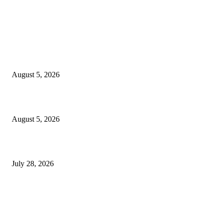
EDITOR PICKS
ज्येष्ठ लेखिका डॉ. प्रज्ञा दया पवार यांच्या अध्यक्षतेखाली पुण्यात होणार ‘लोकशाहीर अण्ण
साठे विचारवेध साहित्य संमेलन
August 5, 2026
सामाजिक प्रश्नांसाठी आंदोलने करा, एकामागे एक राजीनामे मागण्यासाठी नको’
August 5, 2026
विद्यार्थ्यांवर हल्ला करणाऱ्या केंद्रीय गृहमंत्री अमित शहा यांच्या विरोधात निषेध आंदोलन
July 28, 2026
POPULAR POSTS
रिपब्लिकन पार्टी ऑफ इंडिया ख्रिश्चन आघाडीच्या दोन शाखेचे केंद्रीय मंत्री रामदास आठ
यांच्या हस्ते उद्घाटन