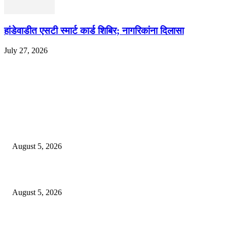
हांडेवाडीत एसटी स्मार्ट कार्ड शिबिर; नागरिकांना दिलासा
July 27, 2026
EDITOR PICKS
ज्येष्ठ लेखिका डॉ. प्रज्ञा दया पवार यांच्या अध्यक्षतेखाली पुण्यात होणार ‘लोकशाहीर अण्ण
साठे विचारवेध साहित्य संमेलन
August 5, 2026
सामाजिक प्रश्नांसाठी आंदोलने करा, एकामागे एक राजीनामे मागण्यासाठी नको’
August 5, 2026
विद्यार्थ्यांवर हल्ला करणाऱ्या केंद्रीय गृहमंत्री अमित शहा यांच्या विरोधात निषेध आंदोलन