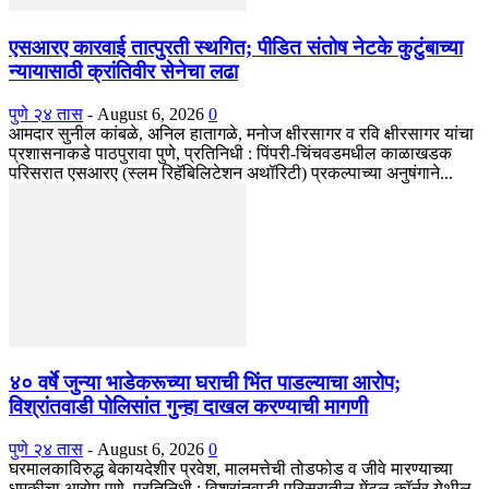
एसआरए कारवाई तात्पुरती स्थगित; पीडित संतोष नेटके कुटुंबाच्या
न्यायासाठी क्रांतिवीर सेनेचा लढा
पुणे २४ तास
-
August 6, 2026
0
आमदार सुनील कांबळे, अनिल हातागळे, मनोज क्षीरसागर व रवि क्षीरसागर यांचा
प्रशासनाकडे पाठपुरावा पुणे, प्रतिनिधी : पिंपरी-चिंचवडमधील काळाखडक
परिसरात एसआरए (स्लम रिहॅबिलिटेशन अथॉरिटी) प्रकल्पाच्या अनुषंगाने...
४० वर्षे जुन्या भाडेकरूच्या घराची भिंत पाडल्याचा आरोप;
विश्रांतवाडी पोलिसांत गुन्हा दाखल करण्याची मागणी
पुणे २४ तास
-
August 6, 2026
0
घरमालकाविरुद्ध बेकायदेशीर प्रवेश, मालमत्तेची तोडफोड व जीवे मारण्याच्या
धमकीचा आरोप पुणे, प्रतिनिधी : विश्रांतवाडी परिसरातील मेंटल कॉर्नर येथील