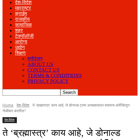
देश-विदेश
महाराष्ट्र
क्राईम
राजकीय
सामाजिक
शहर
टेक्नॉलॉजी
आरोग्य
उद्योग
शिक्षण
मनोरंजन
ABOUT US
CONTACT US
TERMS & CONDITIONS
PRIVACY POLICY
Home
देश-विदेश
ते 'ब्रह्मास्त्र' काय आहे, जे डोनाल्ड ट्रम्प अध्यक्षपदावर बसताच अमेरिकेतून
गोळीबार करतील?
देश-विदेश
ते ‘ब्रह्मास्त्र’ काय आहे, जे डोनाल्ड