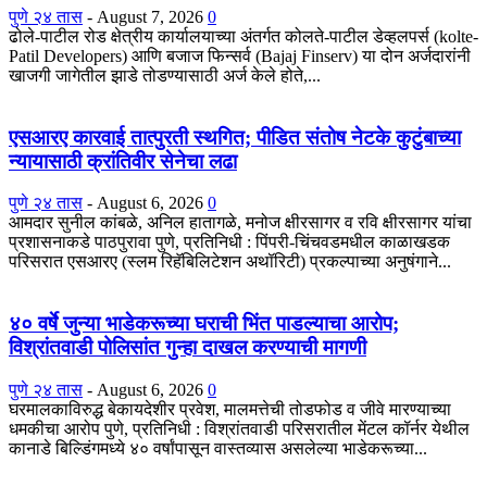
पुणे २४ तास
-
August 7, 2026
0
ढोले-पाटील रोड क्षेत्रीय कार्यालयाच्या अंतर्गत कोलते-पाटील डेव्हलपर्स (kolte-
Patil Developers) आणि बजाज फिन्सर्व (Bajaj Finserv) या दोन अर्जदारांनी
खाजगी जागेतील झाडे तोडण्यासाठी अर्ज केले होते,...
एसआरए कारवाई तात्पुरती स्थगित; पीडित संतोष नेटके कुटुंबाच्या
न्यायासाठी क्रांतिवीर सेनेचा लढा
पुणे २४ तास
-
August 6, 2026
0
आमदार सुनील कांबळे, अनिल हातागळे, मनोज क्षीरसागर व रवि क्षीरसागर यांचा
प्रशासनाकडे पाठपुरावा पुणे, प्रतिनिधी : पिंपरी-चिंचवडमधील काळाखडक
परिसरात एसआरए (स्लम रिहॅबिलिटेशन अथॉरिटी) प्रकल्पाच्या अनुषंगाने...
४० वर्षे जुन्या भाडेकरूच्या घराची भिंत पाडल्याचा आरोप;
विश्रांतवाडी पोलिसांत गुन्हा दाखल करण्याची मागणी
पुणे २४ तास
-
August 6, 2026
0
घरमालकाविरुद्ध बेकायदेशीर प्रवेश, मालमत्तेची तोडफोड व जीवे मारण्याच्या
धमकीचा आरोप पुणे, प्रतिनिधी : विश्रांतवाडी परिसरातील मेंटल कॉर्नर येथील
कानाडे बिल्डिंगमध्ये ४० वर्षांपासून वास्तव्यास असलेल्या भाडेकरूच्या...