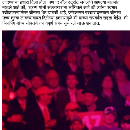
लादण्याचा इशारा दिला होता. पण ‘द वॉल स्ट्रीट जर्नल’ने आपल्या बातमीत
म्हटले आहे की, ‘ट्रम्प यांनी सल्लागारांना सांगितले आहे की त्यांना पदभार
स्वीकारल्यानंतर चीनला भेट द्यायची आहे, जेणेकरून प्रचारादरम्यान चीनला
उच्च शुल्क लावण्याबाबत दिलेल्या इशाऱ्यामुळे शी यांच्या संपर्कात राहता येईल. शी
जिनपिंग यांच्यासोबतचे तणावपूर्ण संबंध सुधारले जाऊ शकतात.