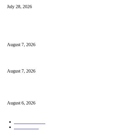
July 28, 2026
POPULAR POSTS
रिपब्लिकन पार्टी ऑफ इंडिया ख्रिश्चन आघाडीच्या दोन शाखेचे केंद्रीय मंत्री रामदास आठ
यांच्या हस्ते उद्घाटन
August 7, 2026
पाचशे “नियमबाह्य वृक्षतोड प्रकरणाच्या चौकशीसाठी महापालिकेसमोर आंदोलन”
August 7, 2026
एसआरए कारवाई तात्पुरती स्थगित; पीडित संतोष नेटके कुटुंबाच्या न्यायासाठी क्रांतिवीर से
लढा
August 6, 2026
POPULAR CATEGORY
ताज्या बातम्या
1815
देश-विदेश
1310