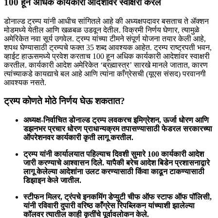
100 हून अधिक कार्यकारी आदेशांवर स्वाक्षरी करेल
डोनाल्ड ट्रम्प यांनी आधीच सांगितले आहे की अध्यक्षपदावर बसताच ते ॲक्शन
मोडमध्ये येतील आणि खळबळ उडवून देतील. विक्रमी निर्णय घेणार, त्यामुळे
अमेरिकेत नवा सूर्य उगवेल. ट्रम्प यांच्या टीमने संपूर्ण योजना तयार केली आहे,
शपथ घेण्यासाठी ट्रम्पचे फक्त 35 शब्द आवश्यक आहेत. ट्रम्प राष्ट्रपती भवन,
व्हाईट हाऊसमध्ये प्रवेश करताच 100 हून अधिक कार्यकारी आदेशांवर स्वाक्षरी
करतील. कार्यकारी आदेश अमेरिकेत ‘ब्रह्मास्त्र’ सारखे मानले जातात, कारण
त्यांच्याकडे कायद्याचे बल आहे आणि त्यांना काँग्रेसची (यूएस संसद) परवानगी
आवश्यक नसते.
ट्रम्प कोणते मोठे निर्णय घेऊ शकतात?
अध्यक्ष-निर्वाचित डोनाल्ड ट्रम्प लवकरच इमिग्रेशन, ऊर्जा धोरण आणि
डझनभर प्रचार धोरण प्राधान्यक्रम तपासण्यासाठी फेडरल सरकारच्या
ऑपरेशनवर कार्यकारी कृती लागू करतील.
ट्रम्प यांनी कार्यालयात पहिल्याच दिवशी सुमारे 100 कार्यकारी आदेश
जारी करण्याचे आश्वासन दिले. यापैकी बरेच आदेश बिडेन प्रशासनाद्वारे
लागू केलेल्या आदेशांना उलट करण्यासाठी किंवा काढून टाकण्यासाठी
डिझाइन केले जातील.
स्टीफन मिलर, ट्रंपचे इनकमिंग डेप्युटी चीफ ऑफ स्टाफ ऑफ पॉलिसी,
यांनी रविवारी दुपारी वरिष्ठ काँग्रेस रिपब्लिकन यांच्याशी झालेल्या
कॉलवर त्यातील काही कृतींचे पूर्वावलोकन केले.