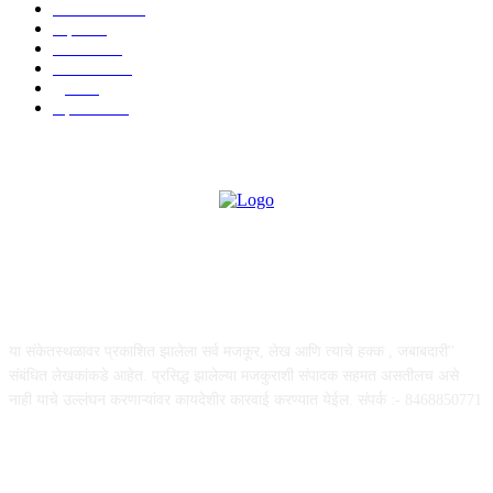
टेक्नॉलॉजी
990
शहर
656
आरोग्य
632
मनोरंजन
587
पुणे
534
महत्त्वाचे
508
ABOUT US
या संकेतस्थळावर प्रकाशित झालेला सर्व मजकूर, लेख आणि त्याचे हक्क , जबाबदारी''
संबंधित लेखकांकडे आहेत. प्रसिद्ध झालेल्या मजकुराशी संपादक सहमत असतीलच असे
नाही याचे उल्लंघन करणाऱ्यांवर कायदेशीर कारवाई करण्यात येईल. संपर्क :- 8468850771