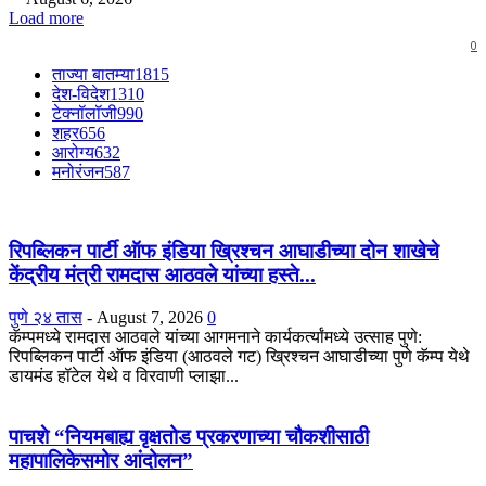
Load more
0
ताज्या बातम्या
1815
देश-विदेश
1310
टेक्नॉलॉजी
990
शहर
656
आरोग्य
632
मनोरंजन
587
रिपब्लिकन पार्टी ऑफ इंडिया ख्रिश्चन आघाडीच्या दोन शाखेचे
केंद्रीय मंत्री रामदास आठवले यांच्या हस्ते...
पुणे २४ तास
-
August 7, 2026
0
कॅम्पमध्ये रामदास आठवले यांच्या आगमनाने कार्यकर्त्यांमध्ये उत्साह पुणे:
रिपब्लिकन पार्टी ऑफ इंडिया (आठवले गट) ख्रिश्चन आघाडीच्या पुणे कॅम्प येथे
डायमंड हॉटेल येथे व विरवाणी प्लाझा...
पाचशे “नियमबाह्य वृक्षतोड प्रकरणाच्या चौकशीसाठी
महापालिकेसमोर आंदोलन”