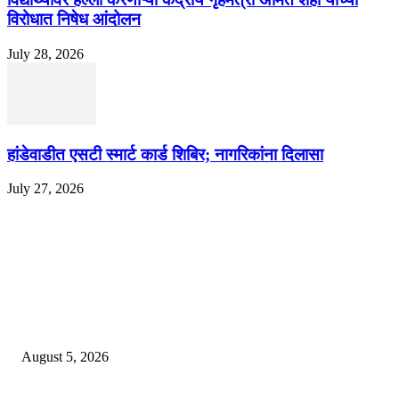
विरोधात निषेध आंदोलन
July 28, 2026
हांडेवाडीत एसटी स्मार्ट कार्ड शिबिर; नागरिकांना दिलासा
July 27, 2026
EDITOR PICKS
ज्येष्ठ लेखिका डॉ. प्रज्ञा दया पवार यांच्या अध्यक्षतेखाली पुण्यात होणार ‘लोकशाहीर अण्ण
साठे विचारवेध साहित्य संमेलन
August 5, 2026