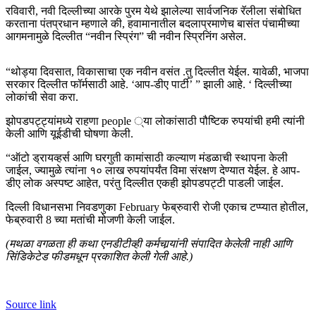
रविवारी, नवी दिल्लीच्या आरके पुरम येथे झालेल्या सार्वजनिक रॅलीला संबोधित
करताना पंतप्रधान म्हणाले की, हवामानातील बदलाप्रमाणेच बासंत पंचामीच्या
आगमनामुळे दिल्लीत “नवीन स्प्रिंग” ची नवीन स्प्रिनिंग असेल.
“थोड्या दिवसात, विकासाचा एक नवीन वसंत .तु दिल्लीत येईल. यावेळी, भाजपा
सरकार दिल्लीत फॉर्मसाठी आहे. ‘आप-डीए पार्टी’ ” झाली आहे. ‘ दिल्लीच्या
लोकांची सेवा करा.
झोपडपट्ट्यांमध्ये राहणा people ्या लोकांसाठी पौष्टिक रुपयांची हमी त्यांनी
केली आणि यूईडीची घोषणा केली.
“ऑटो ड्रायव्हर्स आणि घरगुती कामांसाठी कल्याण मंडळाची स्थापना केली
जाईल, ज्यामुळे त्यांना १० लाख रुपयांपर्यंत विमा संरक्षण देण्यात येईल. हे आप-
डीए लोक अस्पष्ट आहेत, परंतु दिल्लीत एकही झोपडपट्टी पाडली जाईल.
दिल्ली विधानसभा निवडणुका February फेब्रुवारी रोजी एकाच टप्प्यात होतील,
फेब्रुवारी 8 च्या मतांची मोजणी केली जाईल.
(मथळा वगळता ही कथा एनडीटीव्ही कर्मचार्‍यांनी संपादित केलेली नाही आणि
सिंडिकेटेड फीडमधून प्रकाशित केली गेली आहे.)
Source link