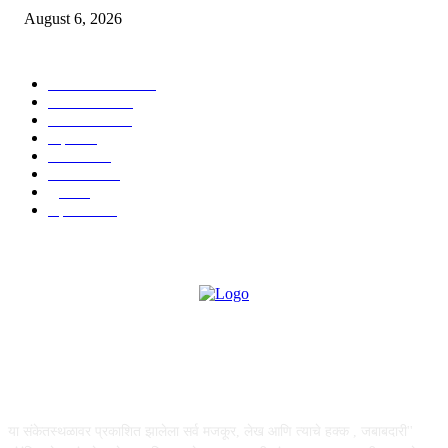
August 6, 2026
POPULAR CATEGORY
ताज्या बातम्या
1815
देश-विदेश
1310
टेक्नॉलॉजी
990
शहर
656
आरोग्य
632
मनोरंजन
587
पुणे
534
महत्त्वाचे
508
ABOUT US
या संकेतस्थळावर प्रकाशित झालेला सर्व मजकूर, लेख आणि त्याचे हक्क , जबाबदारी''