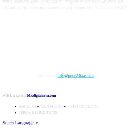
संबंधित लेखकांकडे आहेत. प्रसिद्ध झालेल्या मजकुराशी संपादक सहमत असतीलच असे
नाही याचे उल्लंघन करणाऱ्यांवर कायदेशीर कारवाई करण्यात येईल. संपर्क :- 8468850771
FOLLOW US
Contact us:
info@pune24taas.com
Web Design by:
MKdigitalseva.com
ABOUT US
CONTACT US
PRIVACY POLICY
TERMS & CONDITIONS
Select Language
▼