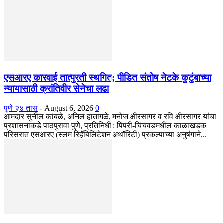
एसआरए कारवाई तात्पुरती स्थगित; पीडित संतोष नेटके कुटुंबाच्या
न्यायासाठी क्रांतिवीर सेनेचा लढा
पुणे २४ तास
-
August 6, 2026
0
आमदार सुनील कांबळे, अनिल हातागळे, मनोज क्षीरसागर व रवि क्षीरसागर यांचा
प्रशासनाकडे पाठपुरावा पुणे, प्रतिनिधी : पिंपरी-चिंचवडमधील काळाखडक
परिसरात एसआरए (स्लम रिहॅबिलिटेशन अथॉरिटी) प्रकल्पाच्या अनुषंगाने...