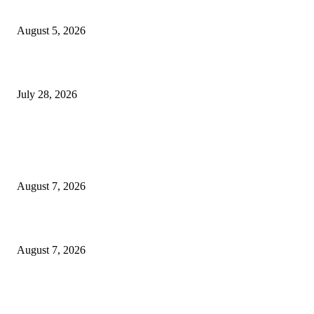
सामाजिक प्रश्नांसाठी आंदोलने करा, एकामागे एक राजीनामे मागण्यासाठी नको’
August 5, 2026
विद्यार्थ्यांवर हल्ला करणाऱ्या केंद्रीय गृहमंत्री अमित शहा यांच्या विरोधात निषेध आंदोलन
July 28, 2026
POPULAR POSTS
रिपब्लिकन पार्टी ऑफ इंडिया ख्रिश्चन आघाडीच्या दोन शाखेचे केंद्रीय मंत्री रामदास आठ
यांच्या हस्ते उद्घाटन
August 7, 2026
पाचशे “नियमबाह्य वृक्षतोड प्रकरणाच्या चौकशीसाठी महापालिकेसमोर आंदोलन”
August 7, 2026
एसआरए कारवाई तात्पुरती स्थगित; पीडित संतोष नेटके कुटुंबाच्या न्यायासाठी क्रांतिवीर से
लढा