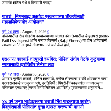
डायमंड हॉटेल येथे व विरवाणी प्लाझा...
पाचशे “नियमबाह्य वृक्षतोड प्रकरणाच्या चौकशीसाठी
महापालिकेसमोर आंदोलन”
पुणे २४ तास
-
August 7, 2026
0
ढोले-पाटील रोड क्षेत्रीय कार्यालयाच्या अंतर्गत कोलते-पाटील डेव्हलपर्स (kolte-
Patil Developers) आणि बजाज फिन्सर्व (Bajaj Finserv) या दोन अर्जदारांनी
खाजगी जागेतील झाडे तोडण्यासाठी अर्ज केले होते,...
एसआरए कारवाई तात्पुरती स्थगित; पीडित संतोष नेटके कुटुंबाच्या
न्यायासाठी क्रांतिवीर सेनेचा लढा
पुणे २४ तास
-
August 6, 2026
0
आमदार सुनील कांबळे, अनिल हातागळे, मनोज क्षीरसागर व रवि क्षीरसागर यांचा
प्रशासनाकडे पाठपुरावा पुणे, प्रतिनिधी : पिंपरी-चिंचवडमधील काळाखडक
परिसरात एसआरए (स्लम रिहॅबिलिटेशन अथॉरिटी) प्रकल्पाच्या अनुषंगाने...
४० वर्षे जुन्या भाडेकरूच्या घराची भिंत पाडल्याचा आरोप;
विश्रांतवाडी पोलिसांत गुन्हा दाखल करण्याची मागणी